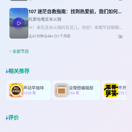
恢复能量的小事，最适合夏天呢？本期节目就希望
【火锅菜单】 * 02:00 久违的女性对谈系列来啦 *
社的大力支持！我会在评论区抽出三位豆花儿送出
分享一下我最近的生活体验和观察，希望给你在酷
06:40 浓度很高地做事，工作也可以就是玩儿！ *
《伯恩斯情绪疗法》的纸质书~ 【火锅主厨】 久违
107 迷茫自救指南：找到热爱前，我们如何前
暑中带来一丝清凉和治愈~ 【食用指南】 ✍🏻 欢迎在
08:31 能100%全情投入，因为我不想干的事都没干
的今天一天录了两期播客的豆米！ 【火锅菜单】 *
进？
评论区留下你的夏天治愈瞬间！ 豆米火锅小宇宙订
叽里咕噜豆米火锅
* 12:02 “试错”，其实也就是在“试对” * 13:20 人生
02:49 你的情绪完全源于此刻的想法 * 04:40 大脑是
阅破40000啦！谢谢每一位豆花儿的支持~最近想对
中真正重要的事是无法计划的 * 17:03 女性主义觉
Hi！来吃豆米火锅的豆花儿，你好！本期节目聊聊
故事生成器，而非照相机 * 05:30 当别人不回消息
节目做一次升级迭代，之前提到的改名也提上日
醒，其实也得益于我的“三分钟热度” * 20:25 精神状
迷茫、选择和职业成长。这也许是一个我也无法提
时…内耗情绪产生全过程 * 08:39 十大常见认知歪
61分钟
4k+
1个月前
程！新名字的投票和意见收集会在听友群进行~如果
态不稳定？女孩们就需要这种宝贵的状态！ * 23:04
供解法的问题，因为我也有自己的迷茫，在我们人
曲，来自查，你一定中！ * 15:08 注意力都被负面
你想参与本次和豆米的迭代升级，欢迎添加豆米加
因为全情投入，所以完全听不到周围的声音 * 26:21
生很长一段时间里，都有那个当下你一定需要去面
反馈吸引，会开始全盘否定自我 * 17:16 “红颜祸
入听友群：xdmjiligulu 如果你想在更多地方看到豆
五年前日记里写下的期许，一点点真的实现了 *
对的课题。我们读书、交流、吸收信息和思考，于
全部节目
水”，其实只是因为责怪一个人更简单 * 21:00 转换
米日常，欢迎关注我的小红书 一只小豆米 【火锅主
33:40 从0起步打开市场，一篇说大实话的笔记就做
是我们储备了越来越多的框架、素材来应对自己的
视角重新评估，本身就是一个情绪暂停键 * 23:30
厨】 录制这期节目的是喝了小酒试图微醺的豆米！
到了 * 39:57 知行合一，在顺应规则的前提下，做
迷茫课题，这期节目是我最近积累的”素材“，希望也
或许，你并不希望一键清空自己的“消极情绪” *
【火锅菜单】 * 02:40 顺应天时：夏天就该是热烈
正确的事 * 46:00 理性和感性的大脑，是需要一起
能成为你应对你的课题的启发 【食用指南】 ✍🏻 欢
27:00 不幸已发生，消极看法的长久困扰，是第二场
相关推荐
奔放的呀！ * 05:42 再舒服的独居小窝，也会产生
长的 * 51:18 女生更不擅长数理化？男生后劲更
迎留下你的收听感受，如果有戳中你的共鸣或者你
不幸 * 29:52 产生消极情绪根源：把消极想法当作
过于熟悉的疲惫感！ * 07:43 把工作、自习搬到户
大？ * 55:45 保持高精力：跟随你的最高热爱 📒 本
有很有用的化解成长迷茫的好方法！同时，别忘了
客观事实 * 33:11 正向重构：你的长处和短处，其
外，做自然的小孩 * 13:10 给自己安排一日self
期提到的书/影/音：书 - 《精力管理》《投资中，我
在评论区分享你的20件擅长小事！我会在评论区选
实源于同一种天资 * 36:00 找到真正符合客观事实
声动早咖啡
没理想编辑部
date，自由自在做最想做的事 * 15:47 在咖啡店自
相信的事》；up主 Linksphotograph；播客 - 莫提
一位豆花儿送出《优秀到不能被忽视》的微信电子
1028 集
的积极想法，粉碎消极想法！ * 38:23 适用于普通
264 集
258 集
习，真真切切地活在这个世界上 * 19:49 夏训是固
之地 🎧 BGM：飞松 - 陈粒 🌄 本期封面：屋顶花园
书~ 【火锅主厨】 上周末刚刚第一次皮划艇的豆
人的情绪日志实操指南 * 40:00 如何捕捉消极想
定晒黑周期，是夏天就该晒太阳啊！ * 22:06 你留
疯长的杂草野花，很有生命力！上一次看到是冬
米！ 【火锅菜单】 * 03:44 刚刚进入职场，其实大
法：当我感到xxx时，我会对自己说什么？ * 42:50
意过夏天的花开吗？真的很绚烂！ * 25:30 解锁皮
天，它们还被雪覆盖全是枯草！ 【和豆米说出你的
家都迷茫 * 06:13 每个人、每个阶段都有自己的迷
我的手把手实践情绪日志小例子 * 47:00 全方位剖
划艇，但！亲近大自然可能又脏又臭 * 29:00 湿
困惑】固定投稿树洞：
茫课题 * 10:00 优秀到不能被忽视，初入职场的黄
评价
析，才意识到原来我这么在意别人的看法！ * 50:10
热，其实正是有利于生物茁壮成长的条件呀 * 31:03
https://v.wjx.cn/vm/hrZZREH.aspx 【关于本火
金指南 * 12:02 追求激情、热爱，可能真的是一件
主动寻找“证据”，让积极想法在大脑中更可信 *
解锁鹿、黑熊、狐狸…夏天大家真的活蹦乱跳！ *
锅】 叽里咕噜，什么都煮点儿，什么都聊点儿 希望
被高估的事 * 14:27 不知道自己到底想做什么，才
53:04 双标法：像安慰一个好朋友一样和自己对话 *
34:21 趁着夏天的活力，多去见人吧！ * 36:36 进