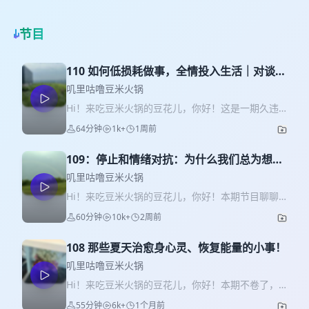
节目
110 如何低损耗做事，全情投入生活｜对谈女
性品牌负责人Melody
叽里咕噜豆米火锅
Hi！来吃豆米火锅的豆花儿，你好！这是一期久违
的女性访谈系列，这次我请到了我多年的朋友
64分钟
1k+
1周前
Melody 刷到过一个品牌，她们有一句话我印象很
深：“世界上所有产品，都值得为女性重新设计一
109：停止和情绪对抗：为什么我们总为想象
次”，这个理念，就是Melody定下来的 从认识她开
中的事内耗？
始，我就觉得Melody是个做什么事都很认真的人，
叽里咕噜豆米火锅
今天我们聊了很多，关于认真做事、能量管理、如
Hi！来吃豆米火锅的豆花儿，你好！本期节目聊聊
何选择，知行合一，是我希望借由这期和Melody的
情绪调节，我们熟悉的焦虑、抑郁等情绪困扰是如
60分钟
10k+
2周前
对话，带给你的力量，希望听完你也能获得一些关
何产生的？你感知到的各类情绪背后，反映了什么
于“认真玩”的启发 【食用指南】 ✍🏻 欢迎在评论区分
样的回路？我们如何自助地识别、解决自己的消极
享你的收听感受~ 评论区抽一位豆花儿送出Melody
108 那些夏天治愈身心灵、恢复能量的小事！
想法？结合《伯恩斯情绪疗法》，我想和你一起拆
推荐的《投资中，我相信的事》微信读书电子书！
解这些原理、实践，并手把手教你如何利用工具，
叽里咕噜豆米火锅
如果你对Melody的品牌感兴趣，也可以去天猫搜索
自如调控情绪，活得更怡然自得 【食用指南】 ✍🏻
Hi！来吃豆米火锅的豆花儿，你好！本期不卷了，
了解~ 【火锅主厨】 初创女性品牌CMO/《天然女
希望本期的情绪调节指南对你有帮助！也欢迎你在
来聊点治愈的~ 夏天到啦！有哪些治愈身心灵、又能
宝》主播/攀岩爱好者 Melody 小红书：贴心小me
55分钟
6k+
1个月前
评论区分享情绪调节小妙招~ 感谢北京科学技术出版