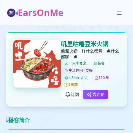
EarsOnMe
✕
✕
✕
打分
删除确认
加入播单
叽里咕噜豆米火锅
键盘下留人
像煮火锅一样什么都煮一点什么
都聊一点
一只小豆米
佚名
创建
留
取消
确认删除
生活休闲 · 爱好
下
4.34万 订阅
110 集
高
1周前
见
订阅
去评价
最长200字
播客简介
取消
确定