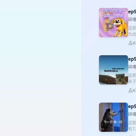
没
住。
e
子、
碎嘴
婚
这
个孩
为
是
校
耗，
6
完全
人
一
下了
是我
e
了
天的
其实
碎嘴
表的
叫，
这
觉。
“有
关于
早期
从
“太
的过
不被
6
父亲
高尚
五年
好奇
高能
“一
得没
ep
方。
附
好生
57
子都
碎嘴
也有
你
我
这
业
温
也是
有
难受
分
实从来都没有 微博不行了，但
委
背