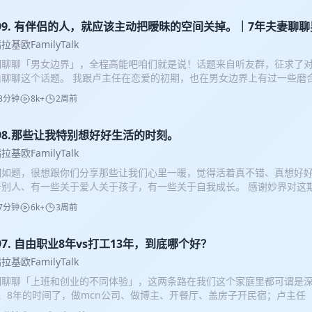
有成长能量”的人，聊完之后才发现：愤怒底下藏着的，是怕没人接住自己
哈哈哈 01:08 18个月的小孩，准时发癫 冷冷家孩子一到一岁半，突然
p99. 有伴侣的人，就应该主动把暧昧的空间关掉。｜7年夫妻聊
半根香蕉。她说“terrible two”之前有个预备期，父母情绪稳定，孩子才能
拉基欧FamilyTalk
晚育不只是口号，是先把自己长成大人 二十多岁染着火烈鸟的头发、抬脚
期聊聊「男女边界」，全程高能吧咱们就是说！话题来自听友群，征求了
子，都不敢想象会把他削成什么样。激素水平降下来之后，才能跟世界和平相
由聊聊这个话题。 我跟卢主任在恋爱的初期，也在男女边界上有过一些磨
一种伪装，底下也有脆弱 我们都像陆依萍——“我是个刺猬，把刺拔了你就
准中慢慢达成一种一致，再也没有为此困扰过。我们既站在夫妻的立场上
其实底层特别没有安全感，总觉得一切都得靠自己土里刨食。 07:02 直
3分钟
8k+
2周前
不同的视角，来说说对这件事儿的思考。 2:30 来听友群，老有意思了！
面前嚎啕大哭 冷冷分享了一个她犹豫了很久才敢讲的经历。那一刻她说：
个话题，大家一起展开讨论，我们都会分享自己的观点，生龙活虎，想要
，我觉得我靠，轻松了。”原来我一直被保护着，我不需要向世界证明我是谁。
本人在用（微信🔍lengmiaoling）！ 3:00 “异地恋的男朋友偷偷找
p98.那些让我特别想好好生活的时刻。
，但我从没真正完犊子过 平台衰落的打击，回头看却成了印证——“你觉
讨论… 女教练非常专业，但男朋友偷偷找女教练这件事情，不合适。 high
你从来没有完犊子过。”那些跟着你十年的人，会换一个平台继续接住你。 1
拉基欧FamilyTalk
评价本身就是越界的。 20:00 即便是在恋爱、婚姻关系中的人，也不
中国小孩说“我考到几级了” 一个能安放“无用”能力的教育环境，和一个把
期如题，很想跟你们分享那些让我们心里一暖，觉得活着真不错、真想好
 27:00 在单位有家庭的男女同事天天单独吃饭遛弯是不是一件正常的事？ 
用”的环境，养出来的人是两种灵魂。 13:32 梁文道说：自我是在看蚂蚁
别人、有一些关于爱人关于孩子，有一些关于自我成长。 感谢妙界对这期节
，也因为男女边界的问题差点儿分手。 highlight：亲密关系的深入是
小带她学钢琴、游泳、滑旱冰，但从来没考过级——“让你以后长大了不无
热爱”：一场看完以后让我只想好好生活的演唱会。 30:11 卢主任：小小的
程。 35:00 对方完全不愿意做出调整，这一定是一个红灯信号。 40:0
评判的留白，才是灵魂长出来的地方。 15:28 教侄子写作文：他说“没意
7分钟
6k+
3周前
，好好的生活。 33:15 冷：看到全新的人类对世界的好奇，会觉得这
，这挺重要。 41:00 异性朋友半夜联系到底要不要回复？ 44:00 我
级的小孩写人物，张口就是“没意思”。我逼着他观察老师的秃头，从“一片
。 36:00 卢主任：你是我唯一值得好好生活的理由。 39:32 冷：精
体验。 highlight：一段长期稳定又仍旧充满爱意的婚姻里，我们需要
进教室屋子都亮了”，他眼睛一下就睁开了。被“有用”评判封住的眼睛，得慢慢
有本质变化的生活，可以好好的过出新的活法。 46:45 卢主任：偷懒
97. 自由职业8年vs打工13年，到底哪个好？
 51:00和前任互相关注和互相点赞算不算越界？ 54:00不告诉伴侣的
班主任说：我们班一个快乐的孩子都没有 北京最好的中学，顶配的教育资
活 52：30 我和孩子一样，都吃温柔而坚定那一套 53:40 卢主任：除
:00 把伴侣的问题讲给异性听算不算越界？ 59:00 把“你要信任我”当做
找不出来。这件事本身就说明了一切。 18:20 人生最没用的事：当“篾
拉基欧FamilyTalk
想si了算了的时刻。 58:00 冷：我只有想让别人都si了算了的时刻！！ 
说 / 任何一个人，无论是男人还是女人，都值得拥有一个把你捧在手心儿里
们这种人太会搞气氛、太会接话，但后来发现那全是没用的。向上社交不
期聊聊「上班和创业的不同体验」，这两条路在我们这个家庭里都可谓是
妈妈”和“落枕专业户”，真的太懂那种自己捏不到位、出门按摩没时间、肩
柔、不够成熟、不够富有，但ta至少应该忠诚，这是最基本的底线。那个
死路。现在想甩脸就甩脸，“老子不高兴”才是真正的自由。 * 24:00 
7、8年的时间了，做mcn公司、做博主、开餐厅、盖房子开民宿；卢主任
了，妙界R9就是那个“不用求人也能松快”的随身师傅： √双重按摩手法
的人，一定是错的人，不用怀疑你自己～。你该幸福，先爱自己。 收听愉
老粉跟着我走。那些“完犊子”的时刻，回头看都是虚惊。 * 32:00 父
会主任而得名）是资深打工人，一直过着稳定的朝九晚五的生活也乐在其
，像有人一边给你捻着风池、一边高频率敲斜方肌（1200次/分钟），不