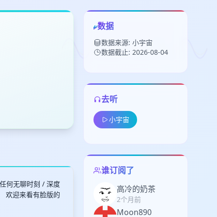
数据
数据来源: 小宇宙
数据截止: 2026-08-04
去听
留
小宇宙
下
高
见
谁订阅了
有任何无聊时刻 / 深度
高冷的奶茶
！ 欢迎来看有脸版的
2个月前
Moon890