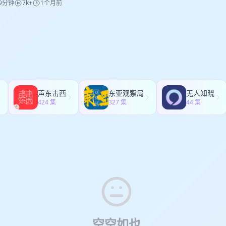
9分钟
7k+
1个月前
的理解，那就自己给自己吧 家庭不理解，但我们能把自己捋清楚，比什么都重要。 *
的人都很渴望成为自由职业者，今天这期我们就站在不同的视角分享一丢丢我们
的那种，5种模式+3档力度，从放松到深度理疗任意切换。 √红光艾灸热
0 一边上班一边干点没用的，算不算续命？ 兼职写稿、做播客，不为钱，只为透口气。它不挣
职业者，某种程度上最不自由。 highlight：你每一个自由的选择，都
42℃），热量渗透肌肉深层，促进循环，驱散寒湿。 √三种佩戴方式：肩
能续命。 * 48:00 学鸟叫的小孩，比考级的孩子快乐多了 美国小孩能学二十多种鸟叫，我们
 20:02 自由职业者没有停下来的自由。 时间上或许是自由的，但心理上永
），背靠式加压更深层，手拉式自主调力度。办公、居家、旅途都方便。 
子却只关心考级。无用的空间被挤压光了。 * 56:00 看了古人的那本
喜欢冒险的人适合创业，而是创业的人必须不停的冒险。 33:51 卢主
背、腿都能按，花一份钱买了个“随身老师傅”。 √轻量静音：仅一瓶可乐
苔、孵莲子，古人多会干没用的事。我们现在连发呆都不会了。 * 64:0
打工中选择，我肯定选打工。 highlight：我的事业心体现为负责任的做好
，办公室午休放心用。 √语音播报+可拆洗布套：长辈好上手，卫生不操心
沈奕斐老师的学渣儿子快乐自信，她说那是教育的成功。我们想给孩子的，就是
人在工作里，真的很容易显得不积极。 想对你们说， 打工或者创业，每条
、久坐、带娃、伏案工作，或者单纯肩颈爱“拧着劲儿”的，也适合送给家里
底气。 * 72:00 复制别人成功、搞气氛的社交，真有用吗？ 那些社交、取悦、复刻别人路
难，就连一丁点儿都不工作可能也不一定是真正彻头彻尾特别爽的事儿。
们有以下三种方式可以获得专属购买福利： 1、点击进入专属购买链接： 
，都是无用功。现在，我们选择不接话。 允许自己做点没用的事，允许自
，踏踏实实走你正在走的那条路或许更好！没准儿这条老路，也能让你走出
ps://mo.m.tmall.com/page/37427565?shop_id=227373533&item_id
靠愤怒和证明来活着。
快老宝贝儿们！
ttps://pro.m.jd.com/mall/active/442pGpWkdfmNNPbiSkMS4WHSq
声东击西
东亚观察局
无人知晓
淘口令：69￥6KPSgou5sfo￥ / HU006 3、在淘宝搜索：“妙界〞 
424 集
327 集
44 集
号“碎嘴拉基欧”即可获得专属链接
空空如也