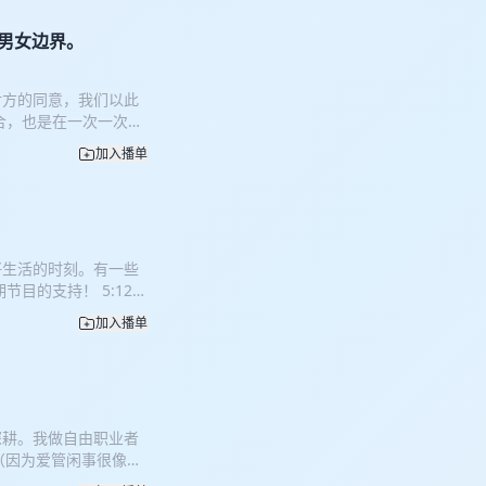
。这回是真的聊聊，接
开始要指甲刀、马桶搋
聊男女边界。
学会平静。 03:24 晚
就踹人，如果那时候生
对方的同意，我们以此
处。 05:32 愤怒
合，也是在一次一次的
不要我了”。表面不内
，也以男性和女性两个
到22岁那年，我在陌生
加入播单
 听友群每天都会提出
“我所有的防备都被卸
加入的朋友们来找我，
 09:22 微博不行
了个女私教”的故事开启今
得你完犊子了的时候，
light：对于异性外
1:41 美国小孩学鸟
可能对异性完全没有感
所有“无用”都转化成
好生活的时刻。有一些
28:00 我们俩恋爱的
的时候长出来的 冷冷妈
目的支持！ 5:12
两个人的标准不断校准
聊”。那个不被量化、
lumi让我想作为他的
0 谁也不要把自己想的太
思”，我说“是你没意思”
加入播单
世界弄不好真是值得这么
们都在期待着稳定关系中的
小毛”到“一根没有”到
神疆界拓宽的时候，让我觉
一次又一次的爱上对
撬开。 17:06 人大
被揭穿的时候让我想要好
异性饭局算不算越界？
源，却连一个快乐的孩
了想好好生活的时刻，我
挡箭牌是合理的吗？ 想对
片相公”和复制别人的路
———— 我们这种“创
的爱人，ta或许不够
存在，复制别人的路径
深耕。我做自由职业者
颈硬得像挂了俩哑铃的
让你觉得这个要求很过
你以为自己完犊子了？其
（因为爱管闲事很像居
：上揉脖颈+下揉捶肩
快，老宝贝儿们：）
中。我知道很多正在上
是空转糊弄，是真按得