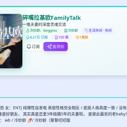
碎嘴拉基欧FamilyTalk
一堆夫妻的深度灵魂交流
冷妙龄、kinggmo
冷妙龄
生活休闲 · 休闲
✕
✕
✕
打分
删除确认
4.21万 订阅
100 集
1周前
加入播单
键盘下留人
订阅
去评价
创建
取消
确认删除
最长200字
社恐 女：ENTJ 纯理性自发电 表层性格完全相反 / 底层人格高度一致 / 没
像是好朋友， 其实真是恋爱3年结婚5年的夫妻啦， 是彼此最贫的老baby
wb / 冷妙龄 🍠/ 冷妙龄（絮絮叨叨版
取消
确定