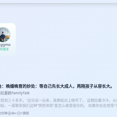
nggmo
 档播客
台：晚婚晚育的妙处：等自己先长大成人，再陪孩子从容长大。
拉基欧FamilyTalk
愤怒到三十多岁。”这句话一出来，我俩就对上暗号了。 这期拉着冷冷，
起，一直聊到我们这种“愤怒体质”是怎么被爱接住的。 如果你也总觉得“
许能让你松一口气——你本来就很好，不需要证明。 我们用双显叙事，双
0分钟
9k+
1周前
看小孩，又从社会看自己。 00:00 我愤怒到三十多岁，对一切都愤怒 