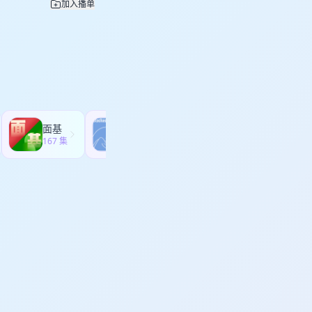
加入播单
的感受～ 08:49
敷：石墨烯三档温控（最
要承担与之而来的后
带式解放双手（最推
远无法停止。 27:03
√一机多用：肩、颈、
账务志，我们还会玩吗？
任：在做博主、当老板和
重，噪音低于40分
0 孩子考倒数第三，但
一个螺丝钉。 42:16
。 非常适合经常低
谋生的路都难，各有各
老人～ 需要购买的听
别美化你没走的那条
淘宝：
己本来就值得被爱，不
点儿新鲜感来～ 收听
=978505252045 京
PhW/index.html 2、
面基
随机波动StochasticVolatility
找到【妙界旗舰店】向客服
167 集
286 集