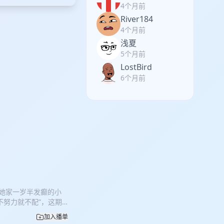
4个月前
River184
4个月前
浅夏
5个月前
LostBird
6个月前
从她家一岁半发癫的小
不努力就不配”，这期
重视角看待成长，即从
加入播单
我俩都是那种“不愤怒就