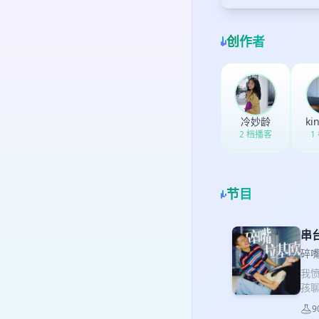
创作者
冷妙龄
ki
2 档播客
1
节目
串
碎嘴
我
孩聊
或
9
成人