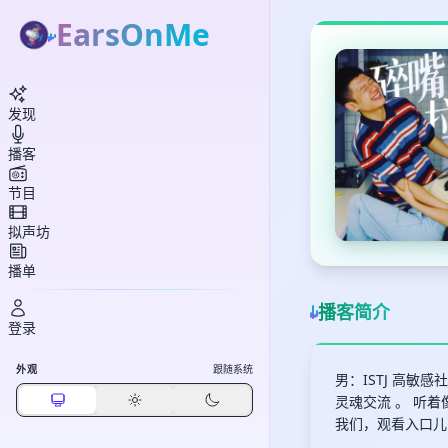
EarsOnMe
发现
播客
节目
拟声坊
播单
播客简介
登录
外观
跟随系统
男：ISTJ 高敏感
灵魂交流 。 听着
我们，观看入口儿： 