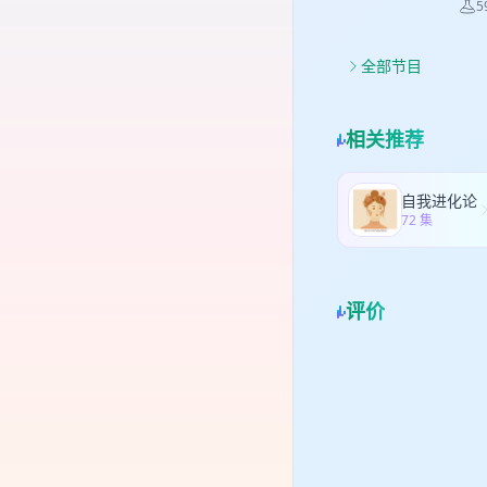
5
母给不了
班
开
40:0
自由
高
钱，但
果。
荐
全部节目
的孩
不是
腰、
养青
上班
贝
快乐自信就是成功 
i
头
相关推荐
这样的
的
友
径
路
htt
用
愉
东：h
自我进化论
复制
72 集
报暗
评价