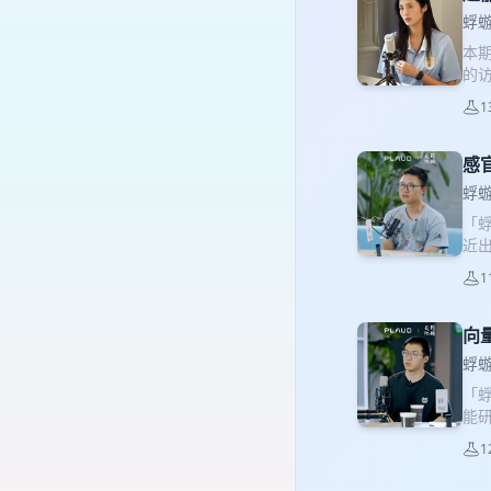
李纪
蜉蝣
创节
本
话
的
更在
门
00
1
实
下思
这
02
也
感
播客
中获
地 
蜉蝣
球路
🔗
「蜉
创造
近
然性
熟
宾：
1
鸟
（或
获得
联
创伙
向
语
蜉蝣
探索
「蜉
拍鸟
能
由 
体
宾
1
的模
Bi
术
Po