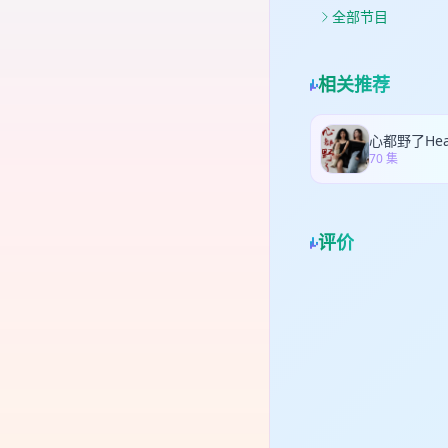
息相
gee
全部节目
真
改变
特别
相关推荐
Pl
动
的底
艺遇
70 集
挑战
轻 
大视
订阅
评价