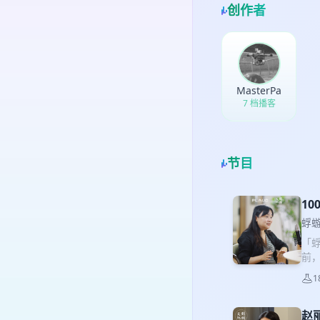
创作者
MasterPa
7 档播客
节目
1
蜉蝣
「蜉
前
大
1
师
大
的
赵