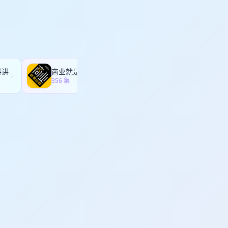
较真地需要 AI 处理
 是一个新的界面，它
3 期蜉蝣天地会非常
。 作为共创伙伴，
畏，致力于在语言的流
类通过对话去探索世界
 00:16:31 当老手
讲讲
商业就是这样
随机波动StochasticVolatility
1:03:48 RAG 的
356 集
286 集
 嘉宾：N 同学 主播：重
li YouTube 等各
dcast 等播客客户端
d
或添加 FUNES_GEE