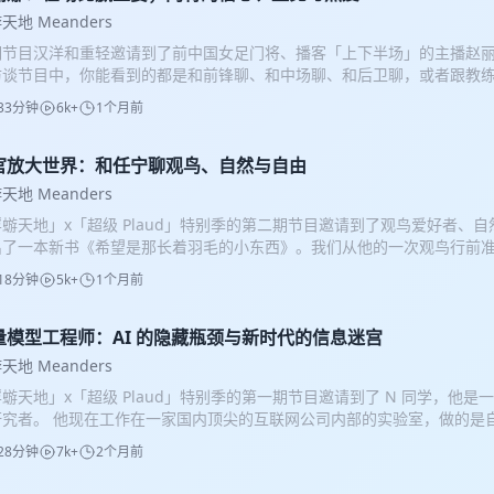
老师如何研究、看待并理解这个世界。 💡这是汉洋和重轻与全球第一的 AI 
天地 Meanders
目的第三期。 作为共创伙伴，Plaud 吸引我们的，是它超越了工具属性
期节目汉洋和重轻邀请到了前中国女足门将、播客「上下半场」的主播赵丽
”保持着敬畏，致力于在语言的流动中，帮我们锚定那些真正有价值的思考
访谈节目中，你能看到的都是和前锋聊、和中场聊、和后卫聊，或者跟教
守护人类通过对话去探索世界的底层价值。 00:00:00 开场与嘉宾介绍 00:
将，她看待足球的视角又会有什么不同？ 赵丽娜 7 岁开始足球训练，但
:24:38 走进巴黎档案馆 00:42:00 三封信里的女孩 00:53:14 寻找书信后人 
33分钟
6k+
1个月前
她是到了 20 多岁的时候，才真正喜欢并热爱上了这项运动。 在这期节目
念 01:31:25 一个神父的五十年 01:44:20 如何理解传教士 02:05:33
不只是一个关于足球的节目，我们聊了一个人如何寻找到自己喜欢的东西
:28:50 AI与历史研究 02:45:00 如何看见具体的人 嘉宾：李纪 主播：
聊了一个人在面对自己人生变化的时候如何适应。 不管你是否喜欢足球，
官放大世界：和任宁聊观鸟、自然与自由
，由汉洋和重轻轮番（或共同）主持。 你可以在 Bilibili YouTube 
得一些属于自己的启发。 时间戳： 00:00:00 足球为什么值得看 00:11:
Meanders 订阅收看，也可以在小宇宙、Apple Podcast 等播客客户端订阅收听
天地 Meanders
 00:17:33 热爱不必纯粹才正当 00:24:04 自信是波动的而非恒定的 00:
 YouTube 联系我们，请致信
geelish@funes.world
或添加 FUNES_GEE
蝣天地」x「超级 Plaud」特别季的第二期节目邀请到了观鸟爱好者、自
力 00:44:49 守门员的职责与心理博弈 01:14:28 五号门将的绝望三年 01
出了一本新书《希望是那长着羽毛的小东西》。我们从他的一次观鸟行前
 01:42:30 团队与个人项目差别 01:59:48 世界杯是人生章节 02:05:5
知的生活空间，如何原地变得细密而丰富；人类命名的场所，如何被还原为
赵丽娜 主播：汉洋、重轻 后期：Geelish、蜡笔 蜉蝣天地是一个视频
18分钟
5k+
1个月前
，如何让自然不再成为避难所或者教堂，而是重新成为世界本身，而个体
共同）主持。 本期你可以在小红书搜索 蜉蝣天地 Meanders 订阅收
一种自由。 💡这是汉洋和重轻与全球第一的 AI 纪要品牌 Plaud 共创
系我们，请致信
geelish@funes.world
或添加 FUNES_GEE
伴，Plaud 吸引我们的，是它超越了工具属性的品牌内核。它对“对话”
量模型工程师：AI 的隐藏瓶颈与新时代的信息迷宫
言的流动中，帮我们锚定那些真正有价值的思考。它不仅在记录声音，更
天地 Meanders
世界的底层价值。 时间戳： 00:00:00 开场与嘉宾介绍 00:10:03 在海岛上
蝣天地」x「超级 Plaud」特别季的第一期节目邀请到了 N 同学，他
与识鸟 00:51:52 观鸟社群与公民科学 01:03:30 人们为什么观鸟？ 01:
研究者。 他现在工作在一家国内顶尖的互联网公司内部的实验室，做的是
01:22:04 自然写作的探索 01:40:29 对自然的误解与感悟 01:55:26 
来说，是今天常说的RAG技术的底层，那种将语义转化为向量表示的向量
：任宁 主播：重轻 蜉蝣天地是一个视频播客，由汉洋和重轻轮番（或共同
28分钟
7k+
2个月前
型，在各种排序和搜索相关的榜单中都拿到过很多次 State Of The Art
libili YouTube 等各大视频平台搜索 蜉蝣天地 Meanders 订阅收看，也
向的聊天，相信听完之后你会意识到，向量模型和 RAG 技术，与我们每
dcast 等播客客户端订阅收听。 🔗 Bilibili 🔗 YouTube 联系我们，请致