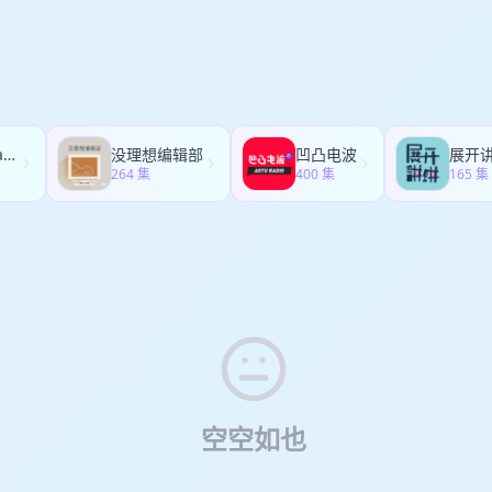
关：正因为 AI 说话太像我们，所以我们总是觉得 AI 无所不能，但当我们
lish@funes.world
或添加 FUNES_GEE
实世界海量文本的时候，它的瓶颈，以及它的诡异之处，就会显现出来。AI
了很多，但没有改变这个世界爆炸的，不可化约的复杂性。 💡接下来的 
，汉洋和重轻将会与全球第一的 AI 纪要品牌 Plaud 做 3 期的共创节目
aud 吸引我们的，是它超越了工具属性的品牌内核。它对“对话”保持着敬
中，帮我们锚定那些真正有价值的思考。它不仅在记录声音，更在守护人
层价值。 时间戳： 00:00:00 开场与嘉宾介绍 00:03:35 技术演进与个人成长
心都野了Heartbeast
没理想编辑部
凹凸电波
展开
上新技术 00:28:10 向量模型是怎么来的 00:46:33 为何大模型不能取代检索 0
264 集
400 集
165 集
与未来 01:37:22 未来超级知识库的想象 01:41:53 AI 时代的自我修养
蜉蝣天地是一个视频播客，由汉洋和重轻轮番（或共同）主持。 你可以在 Bilibi
频平台搜索 蜉蝣天地 Meanders 订阅收看，也可以在小宇宙、Apple Po
收听。 🔗 Bilibili 🔗 YouTube 联系我们，请致信
geelish@funes.worl
空空如也