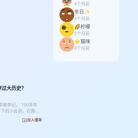
4个月前
冬日✨
4个月前
🌈柠檬
5个月前
⭐猫咪
6个月前
穿过大历史？
者李纪。 100多年
乡下的小女孩。在那个
。 本期嘉宾李纪老
加入播单
纪老师又在这里进行了
历史的背景下度过自己
专业的研究者和学者，