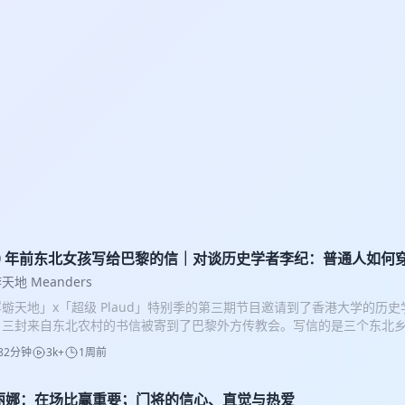
00 年前东北女孩写给巴黎的信｜对谈历史学者李纪：普通人如何
天地 Meanders
蝣天地」x「超级 Plaud」特别季的第三期节目邀请到了香港大学的历史学
，三封来自东北农村的书信被寄到了巴黎外方传教会。写信的是三个东北
部分人甚至还不识字的年代，她们已经能够写信，并将信件寄往遥远的巴黎
82分钟
3k+
1周前
，十多年前在巴黎外方传教会开展研究时，发现了这三封书信。此后，李
量研究。 本期节目中，汉洋与李纪老师聊了聊，这些渺小的人物如何在大
一生；也谈到了李纪老师的个人经历与求学之路。更重要的是，作为一名
丽娜：在场比赢重要；门将的信心、直觉与热爱