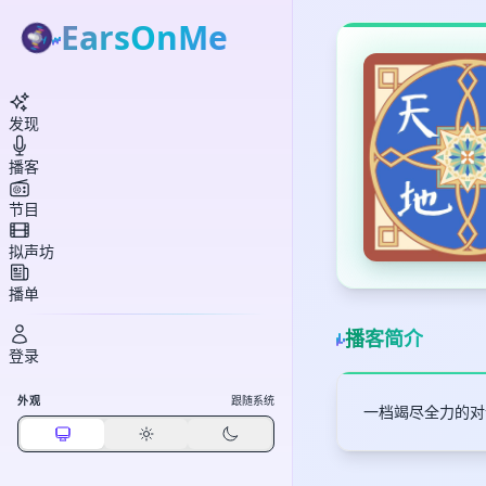
EarsOnMe
发现
播客
节目
拟声坊
播单
播客简介
登录
外观
跟随系统
一档竭尽全力的对