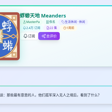
蜉蝣天地 Meanders
MasterPa
佚名
生活休闲 · 休闲
2.4万 订阅
22 集
1周前
✕
✕
✕
打分
删除确认
加入播单
订阅
去评价
键盘下留人
创建
取消
确认删除
最长200字
谈：那些最有意思的人，他们孤军深入无人之境后，看到了什么？
取消
确定