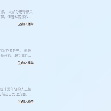
纪要品牌 Plaud 共
的品牌内核。它对“对
娜。 大部分足球相关
。它不仅在记录声音，
练聊。但是赵丽娜作为
01:31 重新认识东北
她坦率地在节目里说，其
01:13:49 女孩如何写
加入播单
聊完之后，我们意识到
 一个学者的写作成长
、如何热爱上一件事，
汉洋 蜉蝣天地是一个视频
相信你都能从本期节目
等各大视频平台搜索 蜉蝣天
29 七岁"上班"的被动足
。 🔗 Bilibili
38:04 被压缩的天性与
然写作者任宁。 他最
:37:16 大赛经验与偶
准备开始，聊到我们所
1 最想记住的室内球场 嘉
万物共生的现场。 观
播客，由汉洋和重轻轮番
加入播单
也因此停止追赶，重新
看本期节目的视频版本。
节目的第二期。 作为共
保持着敬畏，致力于在
在守护人类通过对话去
招引燕鸥 00:35:53
是一位非常年轻的人工智
12:04 观察的力量与自
自然语言处理方面，具
什么才有资格谈论永久 嘉
模型。他和同事们开发
）主持。 你可以在
加入播单
 水平。 这是一次非常技
可以在小宇宙、Apple
一个人的生活是多么的息
信