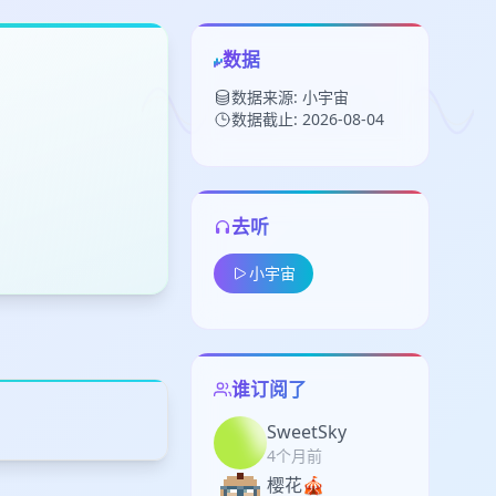
数据
数据来源: 小宇宙
数据截止: 2026-08-04
去听
留
小宇宙
下
高
见
谁订阅了
SweetSky
4个月前
樱花🎪