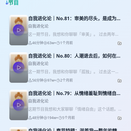
节目
自我进化论｜No.81：审美的尽头，是成为自
己
自我进化论
这一期节目，我想和你聊聊「审美」。 过去两年，
我越来越意识到，审美从来不只是关于穿衣风格、
46分钟
63w+
1个月前
家居和品味，它更像是一种主体性的表达，是一个
人精神世界的倒影，和内在秩序的延伸。 这一期节
自我进化论｜No.80：人潮退去后，如何在孤
目将不局限于传统意义上的“穿搭”或“变美”，而是从
独中长出新的自己？
更深层的角度，探讨： * 为什么很多人始终找不到
自我进化论
真正属于自己的审美坐标 * 为什么越追逐潮流，反
这一期节目，我想和你聊聊「孤独」。 过去这一
而越容易失去自我 * 审美如何反应着一个人的生命
年，当很多关系慢慢退潮，我开始重新学习一个人
56分钟
97w+
2个月前
状态、感知力与世界观 * 建立属于自己的审美体系
生活。 不是表面上的独处，而是真正意义上拥抱孤
后，消费观和生活方式会有哪些变化 本期节目由
独——不再依赖关系、热闹、成就和外界反馈，去
【唯品会】和自我进化论共同呈现，上唯品会，穿
自我进化论｜No.79：从情绪羞耻到情绪自
填补内心的空洞。 这一期节目，我会结合自己过去
得好，花得少。 ✨ 高光时刻 04:01 为什么很多人
由：当我不再追求情绪稳定
这一年的真实体验，聊聊： * 我对孤独理解的三个
自我进化论
觉得自己没有审美？ 07:18 一个反直觉发现：放弃
阶段 * 为什么人会不断通过关系、忙碌和外界刺激
这期节目我想和大家聊聊「情绪自由」这个话题。
追逐审美后，审美反而长出来了 10:03 是什么让乔
逃避空虚感 * 如何停止向外抓取，重新建立和自己
在过去很多年里，我一直努力成为一个「情绪稳
布斯与安藤忠雄的审美如此与众不同？ 12:42 审美
48分钟
194w+
5个月前
的连接 * 为什么孤独最终会通向一种自由与自在 如
定」的人，认为情绪稳定是成熟和可靠的象征。我
是一个人内在秩序的外化，也是人生哲学的投射
果你也正在经历关系退潮、重新学习独处、享受孤
急于钻进一个情绪稳定的好女孩的外壳里，认为这
15:04 我的审美公式：生命状态 ✖️ 感知力 ✖️ 世界
独，希望这期节目，能陪伴到你。 ✨ 高光时刻
自我进化论｜春节特辑：滋养我一整年的精神