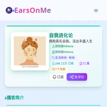
EarsOnMe
✕
✕
✕
打分
删除确认
加入播单
自我进化论
键盘下留人
拥抱真实自我，活出丰盛人生
颜晓静Athena
颜晓静Athena
创建
留
取消
确认删除
生活休闲 · 休闲
下
246.72万 订阅
72 集
高
1个月前
见
订阅
去评价
最长200字
播客简介
取消
确定