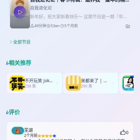
才是一个成熟的、完美的女孩儿应该有的样子。 可
观 17:00 生命状态：决定审美的底层框架 18:15 从
01:17 为什么我过去三个月没更新？ 05:33 这期节
食粮推荐
结果却是，我距离真实的自己越来越远。我逐渐意
自我进化论
追求刺激到欣赏留白：我的审美变化史 24:03 感知
目，只想回到最初“为自己表达”的状态 08:41 孤独
识到，那些曾经被我忽略的情绪并没有消失，反而
力：决定审美的细腻程度 30:04 敏感不是缺点，而
新年好，祝大家新春快乐～ 这期节目是一期「年度
感，为什么正在成为这个时代每个人绕不开的话
停留在我的身体里，影响着我的健康。我终于活成
是打开爱与美的基础能力 32:38 世界观：决定审美
精神食粮推荐合集」。我想把过去一年里真正滋养
题？ 【关于孤独的三个阶段】 13:02 第一阶段：被
49分钟
53w+
5个月前
了那个别人眼中喜欢、期待的样子，却唯独丢失了
最终的方向 35:39 中国哲学与东方智慧如何改变了
过我、陪我走过低谷、也让我反复回到自身的那些
动式孤独——习惯独处，却从未真正被理解 15:25
我自己。 而这几年当我找回自己，当我学习重新面
我的审美 38:19 审美成熟后，我的消费观发生了什
电影、电视剧、纪录片与书籍，分享给你。 如果你
第二阶段：开始害怕孤独，在关系里疯狂寻找情感
对、拥抱和接纳自己的情绪。我不再是那个看上去
么变化？ 43:58 《邮差》：审美最终改变的，是看
正好在春节假期，有一些属于自己的安静时间，希
全部节目
连接 19:52 第三阶段：当关系退潮后，重新学习“一
情绪稳定、却不快乐的人了，而是一个有棱角、有
世界的眼睛 👇关于唯品会 最近在整理衣橱、重新思
望这一期节目，能成为你的精神陪伴之一。 ps：你
个人生活” 【关系、空虚感与“向外抓取”】 22:43 为
攻击性、会愤怒、会伤心、会不满、会难过的人
考审美的过程中，我越来越认同唯品会倡导的理念
可以在小红书搜索官方账号🔍“自我进化论播客”，
什么人会不断追求成就、关系和忙碌来填补内心空
了。我的状态不完美，但更鲜活和真实。 这一期节
——【穿得好，花得少】。 穿得好，不只是追求品
一键收藏本片推荐合集。 ✨ 高光时刻 【电影】
洞？ 24:50 刷手机、沉迷关系、疯狂学习、工作
相关推荐
目，我会结合我自己的真实经历，和你一起聊聊： *
牌，而是选择真正适合自己的好设计、好面料和好
1:31 最令我惊喜的华人导演赵婷：以极高的灵性、
狂，本质上都可能是在逃避孤独 27:57 关于人生的
为什么我们如此努力地追求「情绪稳定」，却离真
品质； 花得少，也不是一味省钱，而是不再为过度
东方力量与深沉情感拍电影 2:15《哈姆奈特》：聚
“泡泡游戏”：为什么我们总忍不住抓取新的体验？
实的自己越来越远？ * 情绪羞耻是如何在成长中被
溢价买单，用更合理的价格买到真正喜欢、能够长
焦莎士比亚创作背后的隐秘哀痛，塑造了极具自然
30:29 一切都会升起又落下，一切都离不开“成住坏
不开玩笑 Jokes Aside
来都来了 | 听了再走
一点点内化，变成一种对自己的限制？ * 被压抑下
期陪伴自己的东西。 如果你也有同样的需求或好
野性与情感张力的女性形象 7:30《骑士》：在西部
258 集
空”的命运 【独处之后，我开始长出自己的“脊柱”】
290 集
2
去的情绪，如何影响着我们的身心健康、限制生命
奇，不妨趁着现在年中特卖节，上唯品会搜索【穿
牛仔的世界里，注入女性独有的细腻感受，书写人
34:04 长时间独处后，我感受到“内在力量”的形成
力的流动？ * 我这几年是如何重新学习面对、接纳
得好】，找到那些真正适合自己的物品。 🎵 本期配
与马、人与人之间的深层羁绊 12:30 双双斩获奥斯
37:48 独处会削弱头脑的控制，而增强直觉与感知力
和流动情绪，走向一种不完美、但更自由的状态。
乐 《Buscándote》- Osvaldo Fresedo 🍃 关于
卡的前夫妻导演，如何把一段亲密关系拍进电影
38:30 这一次去上海，我第一次真正“跟随身体”而不
本期节目由自我进化论和SK-II#素来自由联合呈
《自我进化论》 《自我进化论》是一档由颜晓静创
里？ 14:30《迷失东京》：婚姻无法解决人的孤独、
评价
是计划行动 【孤独，最终会通向自由】 42:13 当我
现。在妇女节来临之际，SK-II 的伙伴找到了我，说
作，持续分享「自我探索」和「自我养育」内容的
寂寞与空虚——情感真正的抚慰究竟来自哪里？
不再向关系抓取，人与人的连接反而变得简单和轻
希望能和自我进化论一起深入探讨女性生命的情感
播客。欢迎在小宇宙、苹果播客、网易云音乐和喜
19:11《她》：看似完美的 AI 恋人，真的能回应人
盈 45:11 重新理解孤独：孤独不是没人陪，而是失
议题，鼓励女性更坦诚地面对每一种情绪，更自由
马拉雅等平台订阅，全平台同步更新中。 小红书官
类对孤独与亲密关系的渴望吗？ 21:37《海街日
芜湖
去了和真实自己的连接 46:44 当一个人真正开始连
0
地做自己。 ✨ 高光时刻 01:12 一直追求的情绪稳
方账号：自我进化论播客 抖音/视频号官方账号：自
记》：年轻时看不懂的是枝裕和，三十岁看得我泪
2个月前
接自己，孤独就会慢慢变成自在 49:56 如何享受孤
定，让我距离真实的自己越来越远 04:35 “假性情绪