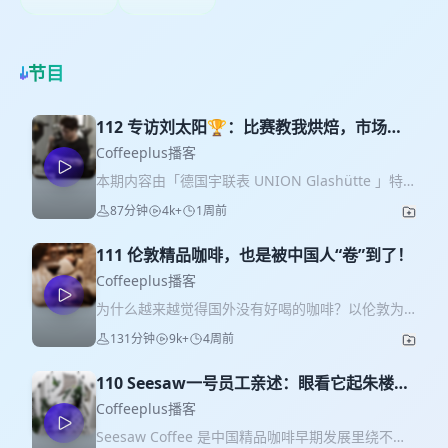
节目
112 专访刘太阳🏆：比赛教我烘焙，市场教
我做人
Coffeeplus播客
本期内容由「德国宇联表 UNION Glashütte 」特
约呈现！ 掌控自己的专属节奏，德国宇联表，致敬
87分钟
4k+
1周前
每位「精准主义」生活家！ 诺拉敏斯萨克森古董车
拉力大赛20周年限量版： 萨克森州是德国传统的汽
111 伦敦精品咖啡，也是被中国人“卷”到了！
车工业地区。每年八月举办的萨克森古董车拉力大
赛，是这一传统的年度呈现。宇联表厂所在的格拉
Coffeeplus播客
苏蒂镇，位于萨克森州境内。制表师们与穿越萨克
为什么越来越觉得国外没有好喝的咖啡？以伦敦为
森山川的古董车，共享着同一片土地对精密机械的
例，能窥见一二。但不管怎么说，伦敦人现在正接
131分钟
9k+
4周前
理解。 —— ☕️ 两年前，刘太阳在丹麦世界咖啡烘
受云南咖啡是个好东西🌝 今年 5 月，我因为伦敦咖
焙大赛 World Coffee Roasting Championship 夺
啡节去了一趟英国。伦敦当然有很多漂亮、热闹、
冠，成为第一位内地华人世界烘焙冠军。但这一
110 Seesaw一号员工亲述：眼看它起朱楼，
充满社区感的咖啡馆，但真正能稳定喝到好手冲、
次，比起冠军是怎样炼成的，我们更好奇的是，站
眼看它宴宾客，眼看它...
好选品、高品质浅烘咖啡的地方，并没有想象中那
Coffeeplus播客
上领奖台之后，一个冠军还要面对什么？ 多人只记
么多。共发酵、“科技豆”在海外市场越来越受欢迎，
Seesaw Coffee 是中国精品咖啡早期发展里绕不开
得他像黑马一样突然夺冠，就连赛场的国旗都是临