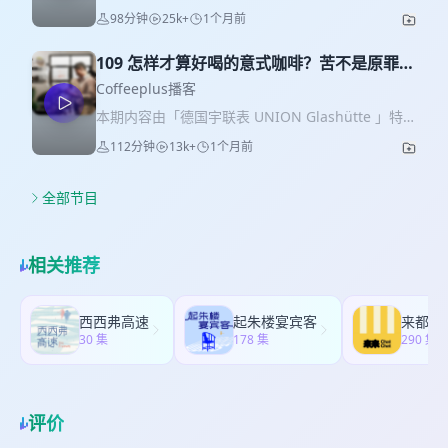
巴拿马瑰夏和干净细致的风土表达仍然属于小众。
的一个名字。它从上海愚园路 433 号的第一家店起
时找来的，但这场胜利背后，也有反复备赛、密集
98分钟
25k+
1个月前
也正是在这个现场，我第一次很具体地感受到：国
步，是参与塑造中国本土精品咖啡市场的重要品牌
练习和漫长等待，并不只是靠老天喂饭的运气。夺
内精品咖啡市场这些年卷出来的审美、选品和供应
之一。在行业早期，它在门店体验、精品咖啡理
冠之后，巡回分享、行业关注、爱好者追捧、品牌
链敏感度，正在被一批长期生活在伦敦和欧洲的华
109 怎样才算好喝的意式咖啡？苦不是原罪，
念、人才培养和品牌表达等方面做出了较为系统的
期待，花团锦簇的时候，身边没有坏人。可也正是
人咖啡人带进当地市场。 这一期，我请到了在伦敦
酸也不是高级｜ft. 孙磊
探索，也通过梦工厂咖啡学院、云南咖啡十年计划
Coffeeplus播客
在这个时候，真正的暗流才刚到来：大家期待世界
做云南咖啡生豆贸易、同时经营社区咖啡店 Sofu 的
以及一系列行业活动，影响过一批早期咖啡师、创
冠军的豆子一定足够惊艳，期待它既有比赛冠军的
本期内容由「德国宇联表 UNION Glashütte 」特
Van，以及 Calico Coffee 的布白。Calico 开业一年
业者和消费者。某种意义上，后来很多人对“精品咖
权威，又能完全击中当时爱好者追逐极浅烘、花
约呈现！ 掌控自己的专属节奏，德国宇联表，致敬
多，就和 Special Guests 一起被选入伦敦咖啡指南
112分钟
13k+
1个月前
啡馆应该是什么样子”的理解，都曾经或多或少受到
香、明亮酸质的口味。可是烘焙比赛考察的，和市
每位「精准主义」生活家！ 德国宇联表贝利士「熊
Top 10。在一个相对传统的咖啡消费环境里，他们
过 Seesaw 的影响。 Lema 是很多老同事口中的“一
场真正喜欢的，真的是一回事吗？ 比赛里的“精
猫家族」系列，藏着时光与生活的精准答案。 标志
用清晰的选品逻辑、稳定的出品和完整的手冲体
号员工”。2012 年，他还是一名建筑系学生，毕业
准”，和日常喝咖啡时的“好喝”，中间隔着什么？极
性的不对称熊猫盘，搭配利落舒展的德式简约格
全部节目
验，一点点把只喝 Flat White、Americano 的本地
前夕来到上海，本来只是想学三个月咖啡，回去和
浅烘和夹生，到底有没有清楚的边界？曾经被视为
调，线条从容不张扬，越看越有味道。 承袭德系制
客人，转化成会主动点单一产地手冲咖啡的客人。
朋友一起创业。结果，在还没正式开业的愚园路
烘焙瑕疵的发展不足、焙烤感，为什么在不同市场
表对细节与精度的坚守，这份恰到好处的分寸感，
我们也聊到，为什么海外精品咖啡不像国内这么
433 号洗了一晚上杯子，他从此留下来，一待就是
审美里又可能变成一种可以被利用的表达？从深烘
也像我们向往的日常：忙碌时有条不紊，闲坐品咖
“卷”，为什么很多老牌品牌很难转身，以及伦敦咖啡
相关推荐
十年。 关于 Seesaw，市面上并不缺千篇一律的商
佬大战浅烘佬的网络热梗，到今天大家重新寻找“熟
时自在松弛。 —— ☕️过去很长一段时间里，意式咖
圈里正在推动审美变化的新品牌和关键人物。 更让
业复盘。但有些细节，很难出现在财报里，也很难
了，但没熟过”的平衡，这几年中国精品咖啡爱好者
啡留给大众的印象是浓、苦、厚重，是一杯咖啡味
我意外的是，云南咖啡正在以一种新的方式进入欧
被写进财经媒体的分析文章里。这一期，我们想补
的味觉审美，也一直在变化。 刘太阳的心境也随之
很重的拿铁或卡布奇诺。但随着第三波精品咖啡和
洲市场。它不再只是情怀，也不是某种“平替”，而是
西西弗高速
起朱楼宴宾客
上的正是这些。从咖啡的视角出发，回到第一家
变化。过去他更相信比赛给出的标准，也更想代表
市场审美的变化，意式咖啡正在呈现出越来越多不
30 集
在一些当地烘焙商和消费者眼中，变成了有风土、
178 集
290 集
店、第一批咖啡师、第一批客人和早期团队的日常
一种声音；但在经历爱好者反馈、市场误解、品牌
同的样子：它可以是传统意大利浓缩里的日常节
有记忆点、有品质说服力的产区选择。Van 和布白
里，听一个真正身处其中的人，讲述他亲历的
经营和一次次真实的洗礼之后，他开始承认：世界
奏，也可以是浅烘 SOE 里的风味表达；深烘不总代
也分享了华人咖啡人在欧洲的真实日常：他们在门
Seesaw 故事。 本期内容： 00:02:08 怎么成为一号
不该只有一种声音。有人喜欢深烘，有人喜欢浅
表落后，浅烘也不天然高级。 选择变多了，判断反
店、烘焙、生豆、比赛、和市场教育里无处不在，
员工？ 00:12:03 “蛮荒时代“的精品咖啡启蒙
烘，有人追逐贵价豆，有人只想喝到一杯稳定舒服
而变难了。我们需要一套更完整的认知，去分辨一
评价
正在很深地参与伦敦第三波精品咖啡市场的变化。
00:21:42 愚园路433号：第一家店和第一批客人
的咖啡。冠军不必高高在上，烘焙师最终还是要回
杯意式咖啡到底好在哪里，又差在哪里。也只有把
🎁本集的听友福利，也延续这次伦敦行「请饮中国