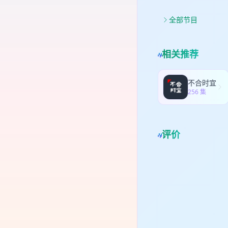
都骄
46
全部节目
人】
播T
杰叔
相关推荐
中文
生
会。
不合时宜
够
256 集
式
实的
Lo
评价