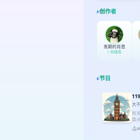
创作者
发颠的肖恩
1 档播客
节目
1
的
大
有
盘点
球带
6
纷，
【强