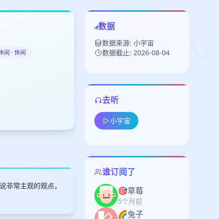
数据
数据来源: 小宇宙
数据截止: 2026-08-04
闲 · 休闲
去听
留
小宇宙
下
高
见
谁订阅了
说非常主观的观点，
🎯草莓
5个月前
🌈兔子