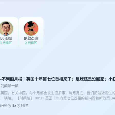
EC汤姆
伦敦杰瑞
3 档播客
2 档播客
19-不列颠月报｜英国十年第七位首相来了；足球还是没回家；小
一束光
不列颠颠一颠
关英国，有关中国，每个月都会发生很多事，每月月底，我们把最近发生
一锅烩。 【时间轴】 00:31 英国十年内第七位首相的新内阁和新政策 34
回家，输在哪里？ 41:36 改革党成员被残忍杀害，社会撕裂在加剧？ 48
0分钟
1k+
5天前
资本的算计，牛马的反抗 【本期主播】 小新｜Tom｜Jerry｜发癫的肖恩
烈推荐】 主播Tom个人solo节目《艺心雕龙》：艺术逼格拉满，艺术发烧