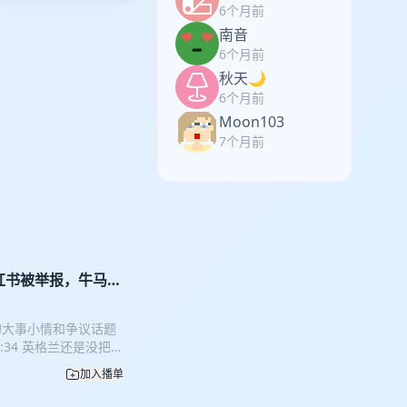
6个月前
南音
6个月前
秋天🌙
6个月前
Moon103
7个月前
红书被举报，牛马们
的大事小情和争议话题
:34 英格兰还是没把足
:41 小红书陈浩劳资纠
加入播单
 【制作人】 小新
友必听 主播Tom新节