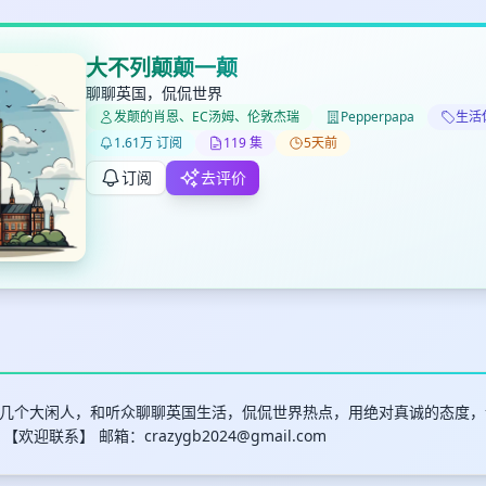
大不列颠颠一颠
聊聊英国，侃侃世界
发颠的肖恩、EC汤姆、伦敦杰瑞
Pepperpapa
生活休
✕
✕
✕
打分
删除确认
1.61万 订阅
119 集
5天前
加入播单
键盘下留人
订阅
去评价
创建
取消
确认删除
最长200字
几个大闲人，和听众聊聊英国生活，侃侃世界热点，用绝对真诚的态度，
 【欢迎联系】 邮箱：
crazygb2024@gmail.com
取消
确定