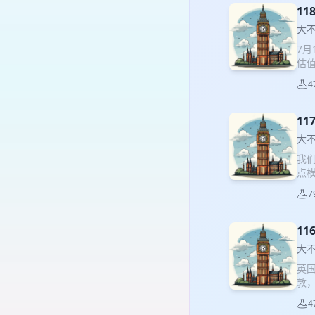
目《
1
世
大
7月
估
业
4
万
赔
01
1
保留
大
管后
我们
作人
点
主播
来
界
7
后全
印度
和伦
1
｜J
大
发烧
英
《
敦
动，
4
这才