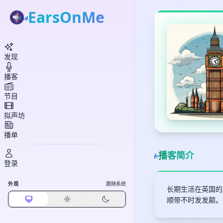
EarsOnMe
发现
播客
节目
拟声坊
播单
播客简介
登录
外观
跟随系统
长期生活在英国的
顺带不时发发颠。