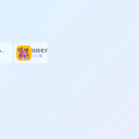
、奇装异服马拉松...
ry｜发癫的肖恩 【制作
满，艺术发烧友必听 主
lo节目《杰叔看世界》：
 18 日，肖恩将与多位
严艺家》严艺家、《碳基
中文播客创作者线下聚
起讨论： 在 AI 能
心都野了Heartbeast
钱婧老师的会客厅
疯投圈
会从创作经验、表达方
173 集
144 集
时代，我们去现场听真
rial College