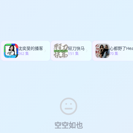
傲 34:55 地铁无裤日，沉闷冬天的一抹色彩 41:25 绅士骑行、枕头大战
:40 伦敦·中文播客嘉年华 2026 活动预告 【本期主播】 小新｜Tom｜Jer
 小新 【强烈推荐】 主播Tom个人solo节目《艺心雕龙》：艺术逼格拉
om新节目《完美五度》：有娃中年人轻松聊古典音乐 主播Jerry个人so
陪你看世界热点政经时事 【活动预告】 伦敦·中文播客嘉年华 2026 7 月
播客的好朋友，包括《去现场》杨一、《贝望录》李倩玲 Bessie、《
物生存指南》梦妮、《艺术叨叨》兰奕，一起出现在伦敦举办的首次英国
 这是英国首次中文播客创作者线下聚会，六位中文播客主播将同台出现，一
沈奕斐的播客
轻刀快马
复制声音、生成内容的时代，“真实的人声”有什么不可替代的东西？ 我们
262 集
151 集
70 集
、以及声音媒介的未来变化出发，展开一场面对面的讨论。 在 AI 复制的
人说话。 时间：7 月 18 日（周六）14:00–17:00 地点：帝国理工学院（Impe
ndon） 报名：luma.com
空空如也