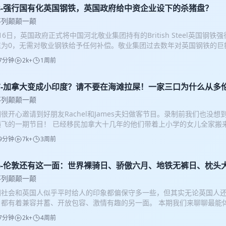
完美五度》：有娃中年人轻松聊古典音乐 主播Jerry个人solo节目《杰
18-强行国有化英国钢铁，英国政府给中资企业设下的杀猪盘？
界热点政经时事
不列颠颠一颠
16日，英国政府正式将中国河北敬业集团持有的British Steel英国钢
值为0，无需对敬业钢铁给予任何补偿。敬业集团过去数年对英国钢铁的巨
集团当初为何会收购英国钢铁？英国政府当年又做出过什么样的承诺保证
7分钟
2k+
1周前
劫不复的深渊？英国政府强夺英钢背后，真的是国家利益或者商业考量吗
胜算几何？ 英国钢铁争端，是工业革命发源地工业彻底衰落的生动注脚与缩
:11 敬业集团为何会收购英国钢铁？ 08:42 英国政府在收购之初给出什么样的
17-加拿大变成小印度？请不要在海滩拉屎！一家三口为什么从多
高污染高炉，又要绿色转型？ 20:00 矛盾激化，彻底爆发 28:53 英
不列颠颠一颠
疯狂烧钱 36:54 强夺英国钢铁真正原因是什么？ 【本期主播】 Tom｜Je
很开心邀请到好朋友Rachel和James夫妇做客节目。录制前我们也没
】 小新 【强烈推荐】 主播Tom个人solo节目《艺心雕龙》：艺术逼
横飞的一期节目！ 已经移民加拿大十几年的他们带着上小学的女儿全家搬
Tom新节目《完美五度》：有娃中年人轻松聊古典音乐 主播Jerry个人so
聊一聊当初为什么离开加拿大，最近几年在多伦多周遭生活环境发生的巨
》：杰叔陪你看世界热点政经时事
9分钟
7k+
3周前
新的生活体验与挑战。 【时间轴】 04:57 为什么移民去加拿大？ 14:1
？！ 40:18 因为英国天气差点被劝退？ 50:30 伦敦初体验：我闺女是个city g
敦生活成本对比 76:37 做个世界公民难吗？ 【本期嘉宾】 Rachel｜Jam
16-伦敦还有这一面：世界裸骑日、骄傲六月、地铁无裤日、枕头大乱
erry 【制作人】 小新 【强烈推荐】 主播Tom个人solo节目《艺心雕
不列颠颠一颠
友必听 主播Tom新节目《完美五度》：有娃中年人轻松聊古典音乐 主播Jer
国社会和英国人似乎平时给人的印象都偏保守多一些，但其实无论英国人
杰叔看世界》：杰叔陪你看世界热点政经时事
，都有着兼容并蓄、开放包容、激情有趣的另一面。 本期我们来聊聊最能体
包括火热夏天的Pride Month、世界裸骑日，沉闷冬天的地铁无裤日
7分钟
2k+
4周前
是伦敦最有魅力的地方！ 【时间轴】 00:40 裸骑日，目的到底是啥？ 22