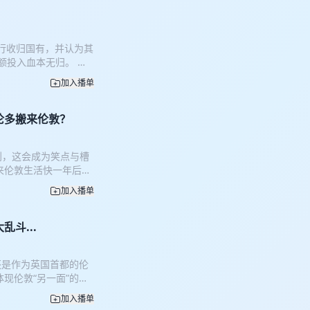
叔看世界》：杰叔陪你看
铁强行收归国有，并认为其
额投入血本无归。 敬
？英钢如何一步步走向
加入播单
？未来敬业集团申请索
影。 【时间轴】
承诺？ 11:39 又要
伦多搬来伦敦？
国政府左右脑互搏，强行接
rry｜发颠的肖恩 【制
想到，这会成为笑点与槽
格拉满，艺术发烧友必听
来伦敦生活快一年后，
lo节目《杰叔看世
大变化，以及来到英国
加入播单
0 疫情之后加拿大变成小
irl! 64:56 多伦多
es 【本期主播】 Tom
斗...
龙》：艺术逼格拉满，艺术
ry个人solo节目
还是作为英国首都的伦
现伦敦“另一面”的活
、枕头大战等等。或许，
加入播单
:07 骄傲六月，让我妈