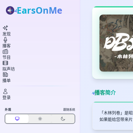
EarsOnMe
发现
播客
节目
拟声坊
播单
播客简介
登录
外观
跟随系统
「木林列卷」是昭
如果能给您带来片