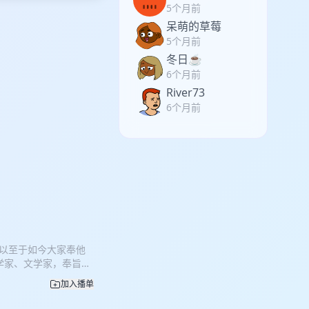
5个月前
呆萌的草莓
5个月前
冬日☕
6个月前
River73
6个月前
，以至于如今大家奉他
学家、文学家，奉旨编
的安排，千年之下，干
加入播单