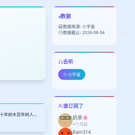
数据
数据来源: 小宇宙
数据截止: 2026-08-04
去听
留
小宇宙
下
高
见
谁订阅了
年树木百年树人...
奶茶🌸
4个月前
Rain314