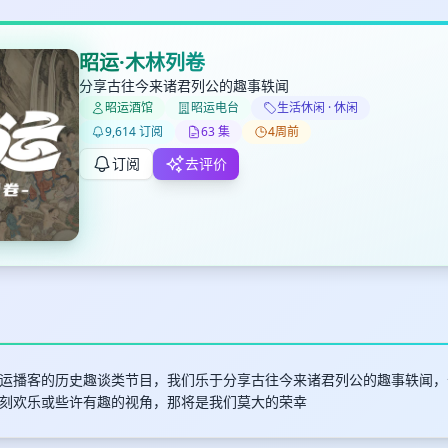
昭运·木林列卷
分享古往今来诸君列公的趣事轶闻
昭运酒馆
昭运电台
生活休闲 · 休闲
✕
✕
✕
打分
删除确认
9,614 订阅
63 集
4周前
加入播单
键盘下留人
订阅
去评价
创建
取消
确认删除
最长200字
运播客的历史趣谈类节目，我们乐于分享古往今来诸君列公的趣事轶闻，十
刻欢乐或些许有趣的视角，那将是我们莫大的荣幸
取消
确定