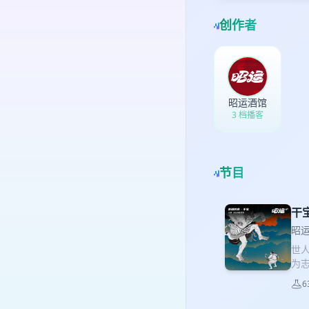
创作者
昭运酒馆
3 档播客
节目
干
昭运
世
为
撰
6
宝