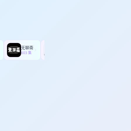
无聊斋
故事FM
603 集
981 集