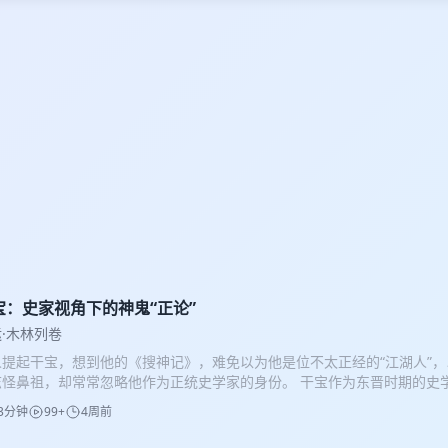
宝：史家视角下的神鬼“正论”
·木林列卷
人提起干宝，想到他的《搜神记》，难免以为他是位不太正经的“江湖人”
志怪鼻祖，却常常忽略他作为正统史学家的身份。 干宝作为东晋时期的史
国史《晋纪》，记事直而能婉，时人盛赞 “良史”。可历史自有其鬼使神差
3分钟
99+
4周前
书写的正史散佚不传，反倒是他以史学思维整理的鬼怪故事流传千年。