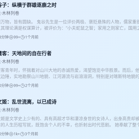
谷子：纵横于群雄逐鹿之时
·木林列卷
间万物，皆有圆缺。 鬼谷先生是一位评价两极、褒贬悬殊的人物，儒家重
生其理论满是权谋算计，被评价为：“小夫蛇鼠之智；家用之则家亡，国用之
变的战国危局中，时代急需务实之术，平民阶层也想凭口才、谋略出人头地
8分钟
99+
1个月前
的诞生，让洞察人性、审时度势、权谋外交，成为乱世中的实用智慧。
霞客：天地间的自在行者
·木林列卷
霞客青年时，怀揣着对山川大地的赤诚热爱，渴望饱览中华胜景。而后，
荒边陲，实地勘察山川地貌、江河源流与岩溶溶洞，特别是对喀斯特地貌
的一生漫游三十余年，足迹遍布大半个中国。他坚守知行合一的探索精神
0分钟
99+
2个月前
以真切笔墨留存下大地的真相。
文姬：乱世流离，以已成诗
·木林列卷
文姬是文学史上少有的、具有高超才华和凄凉身世的女诗人，出身高贵却被
实的人生历程写就，既饱含个人的不幸，也折射出时代悲剧。 她奉献了整
篇，在历史的长河中留下了珍贵的女性痕迹。 封面图源自网络
0分钟
1k+
3个月前