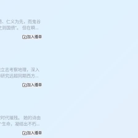
德、仁义为先，而鬼谷
则国偾”。 但在瞬息
。 时代推动了纵横学
加入播单
他立志考察地理，深入
的研究远超同期西方。
，舍弃生命奔赴山河，
加入播单
时代摧残。 她的诗由
个生命，凝结出不朽的
加入播单