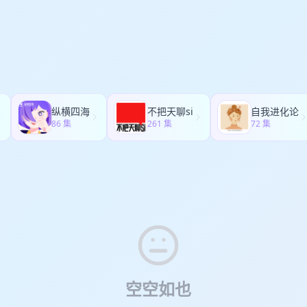
纵横四海
不把天聊si
自我进化论
86 集
261 集
72 集
空空如也