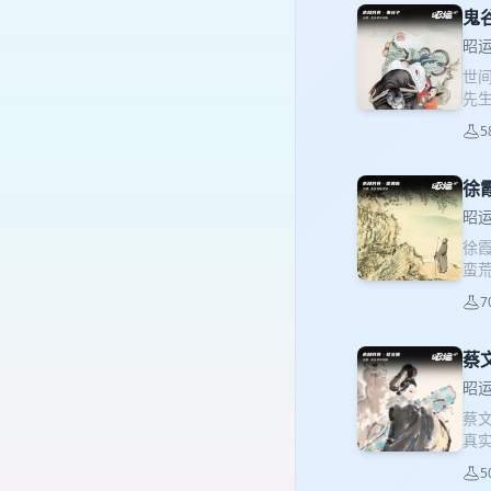
鬼
昭运
世
先
万
5
派
徐
昭运
徐
蛮
他
7
又
蔡
昭运
蔡
真
诗
5