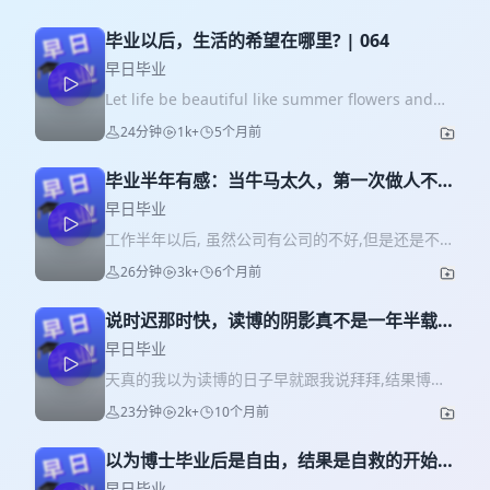
毕业以后，生活的希望在哪里? | 064
早日毕业
Let life be beautiful like summer flowers and
death like autumn leaves. 有了希望的日子也会是
24分钟
1k+
5个月前
这样吗? 🎵 在时间的答案里(和平饭店)
毕业半年有感：当牛马太久，第一次做人不习
惯 | 063
早日毕业
工作半年以后, 虽然公司有公司的不好,但是还是不敌
学界的十分之一 本期节目我跟大家分享一下我工作
26分钟
3k+
6个月前
半年来的经历, 以及同期还在跟我导师工作的我的一
些感悟 🎵 有人用沉默把理想窃 (丢火车乐队)
说时迟那时快，读博的阴影真不是一年半载能
甩开 | 062
早日毕业
天真的我以为读博的日子早就跟我说拜拜,结果博士
留下的心理阴影只是暂时躲起来,啊躲起来 🎵 淡水
23分钟
2k+
10个月前
美人鱼(昆虫白)
以为博士毕业后是自由，结果是自救的开始 |
Ep061
早日毕业