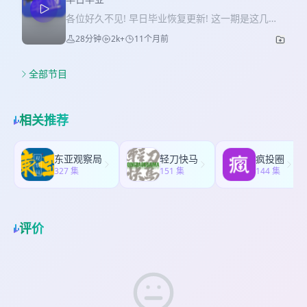
各位好久不见! 早日毕业恢复更新! 这一期是这几个
月毕业之后的碎碎念,主要分享了我毕业入职之后终
28分钟
2k+
11个月前
于被当成个人对待的经历 🎵 遗忘之海 (望海日乐队)
全部节目
相关推荐
东亚观察局
轻刀快马
疯投圈
327 集
151 集
144 集
评价