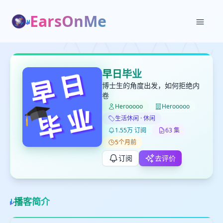
EarsOnMe
✕
✕
✕
打分
删除确认
加入播单
早日毕业
键盘下留人
博士生的角度出发，如何拒绝内
卷
Herooooo
Herooooo
创建
留
取消
确认删除
生活休闲 · 休闲
下
1.55万 订阅
63 集
高
5个月前
见
订阅
去评价
最长200字
播客简介
取消
确定