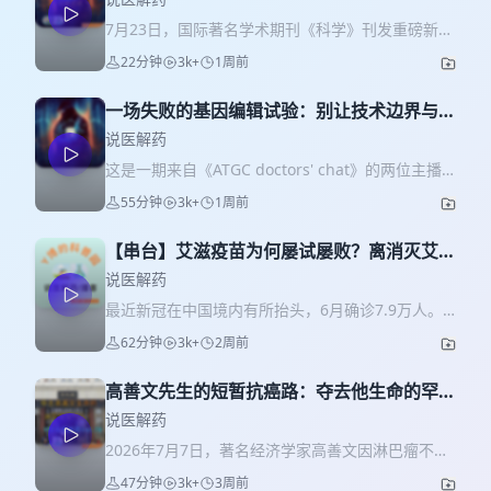
7月23日，国际著名学术期刊《科学》刊发重磅新闻
调查，披露2025年3月时，上海一位6岁女童“小美”
22分钟
3k+
1周前
在新华医院接受试验性的基因编辑治疗后死亡。 我
们今天会通过探讨基因治疗当下仍面临的技术挑
一场失败的基因编辑试验：别让技术边界与监
战、安全性问题，分析小美的临床试验，解读为什
管漏洞堵死希望之路
么这是一个从一开始就不该进行的临床试验。 这期
说医解药
节目，你会听到【🎙️时间轴】： 00:00 引言 02:14
这是一期来自《ATGC doctors' chat》的两位主播
风险收益平衡的原则在临床试验里依然适用 03:41
雅娴&钟琇，与《说医解药》的主播叶斌的串台节
55分钟
3k+
1周前
基因治疗的两大安全风险 06:30 基因治疗的两大技
目。 2026 年 7 月《Science》联合 Retraction
术局限 09:08 小美与KJ：悲喜两重天的背后 14:45
Watch 发布重磅调查，曝光国内 6 岁罕见病女童接
为什么能一路闯红灯？ 19:35 “小美”的故事不该被掩
【串台】艾滋疫苗为何屡试屡败？离消灭艾滋
受脑部 CRISPR 基因编辑研究者发起的临床试验（
盖 参考资料：
还有多远？从福奇自传看40年抗艾史 Vol. 80
IIT ）临床试验后死亡、事件被隐瞒一年多的行业悲
说医解药
https://www.science.org/content/article/exclusive-
剧。 这起事件引发了公众广泛的讨论。我们今天的
最近新冠在中国境内有所抬头，6月确诊7.9万人。
death-girl-chinese-gene-editing-trial-was-
节目不仅对整个事件进行了完整的复盘，也深入拆
说到新冠，在美国最著名的一位人物就是新冠大流
never-made-public
62分钟
3k+
2周前
解了其中的很多细节，比如 IIT 是如何运作和监管
行期间的首席传染病学家福奇。不过福奇的一生大
的，与传统的药物审批途径有什么不同；现有的基
部分时候不是研究呼吸道传染病，而是研究艾滋
因编辑治疗存在哪些局限性，为什么 Mei 从一开始
高善文先生的短暂抗癌路：夺去他生命的罕见
病。2年前，我做客ATCG doctor's chat录了一档聊
就不应该接受高风险基因治疗；以及在未来我应该
淋巴瘤到底是什么？Vol.79
福奇当时刚出版的自传的博客。今天在《说医解
说医解药
如何正视技术突破带来的风险。 时间轴 [00:59] 事
药》里也发一下。 🎙️【时间轴】 1:32 安东尼·福
2026年7月7日，著名经济学家高善文因淋巴瘤不幸
件全过程复盘：一场本不该发生的悲剧 [09:08] 研究
奇：一位服务过7任总统的顶级传染病医生 11:26 第
去世，享年55岁。高善文先生被认为是中国资本市
者发起的临床试验（IIT）促进了基因治疗和 CAR-T
47分钟
3k+
3周前
一个抗艾药物AZT: 一款抗肿瘤药的华丽转身及其引