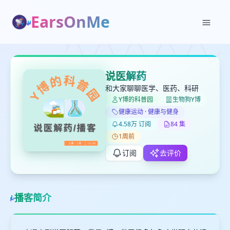
EarsOnMe
✕
✕
✕
打分
删除确认
加入播单
说医解药
键盘下留人
和大家聊聊医学、医药、科研
Y博的科普园
生物狗Y博
健康运动 · 健康与健身
创建
留
取消
确认删除
4.58万 订阅
84 集
下
1周前
高
见
订阅
去评价
最长200字
播客简介
取消
确定