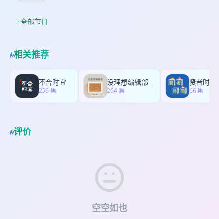
场上最具影响力的宏观经济分析师，他的英年早逝
快速发展 [21:48] 600万元的账单，谁应该为罕见病
发的临床试验变革 15:22 AIDS activism：患者群体
引发很多关注。一时间不少人都在问淋巴瘤是什
的研发买单？ [28:03] 同样接受 CRISPR 基因编辑治
如何重塑社会认知 22:30 AIDS denialism：反智认
么，怎么那么年轻就被这种癌症夺去生命。 据称是
全部节目
疗， Baby KJ 的结局为何不同？ [30:06] Mei 的基
知与教育水平无关 38:45 我们为什么还没有艾滋病
高善文先生生前的微信聊天纪录里披露了他从2025
因治疗存在哪些挑战？AAV 作为载体有什么天然风
疫苗？ 52:05 我们快消灭艾滋了吗？PrEP暴露前预
年初身体不适辗转多地多家医院将近一年才确诊，
险？ [43:05] Jesse Gelsinger 之死让全球基因治疗
防药 📖 【相关资料】 福奇自传 Anthony Fauci
香港治疗效果不佳后又回国做临床试验阶段的CAR-T
停滞十余年 [50:05] 不要因个案堵死这条路：基因治
相关推荐
《On Call：A Doctor's Journey in Public
治疗。不少人对这个诊疗过程也有微词，质疑为什
疗潜力巨大，IIT 机制本身没有错 参考文献 Borrell,
Service》
么确诊如此滞后，后续的治疗方案乃至治疗地点选
B. Exclusive: Death of girl in Chinese gene-
择是否合理，等等。 今天就来聊聊淋巴瘤，夺去高
editing trial was never made public. Science,
不合时宜
没理想编辑部
贤者时间
善文先生生命的那种淋巴瘤，以及如果网上流传的
256 集
2026-07-23. Borrell, B. Four takeaways from our
264 集
66 集
微信聊天属实，他的诊疗过程里是否真的存在失
investigation into a hidden gene-editing death.
误。 这期节目你会听到【🎙️时间轴】： 00:00 引言
Science, 2026-07-23. Qiu, Z. et al. In vivo base
01:25 高先生的抗癌路 07:02 英年早逝，不是患者
editing of Chd3 rescues behavioural
不注意身体 09:54 罕见的T细胞淋巴瘤 淋巴瘤是人
评价
abnormalities in mice. Nature (2026). 📬【联系
体的淋巴细胞癌变导致的血液、淋巴系统肿瘤。每
我们】 联系我们：
zyx3200@163.com
微信：
年确诊的癌症患者里大约5%是淋巴瘤，男性风险比
atgcdoctorschat，备注「加听友群」
女性稍微高，一辈子，46个男人里面有一个会得淋
巴瘤，女性是55人里有一个得这种癌症。 人体主要
有两大类淋巴细胞，B细胞和T细胞。由于对DNA突
变的调控机制差异等因素，B细胞发生癌变的概率远
远高于T细胞。因此，绝大多数淋巴瘤，以及白血病
里的淋巴细胞白血病，都是B细胞癌变导致。 高善
空空如也
文先生非常不走运，他身上是另一种淋巴细胞，T细