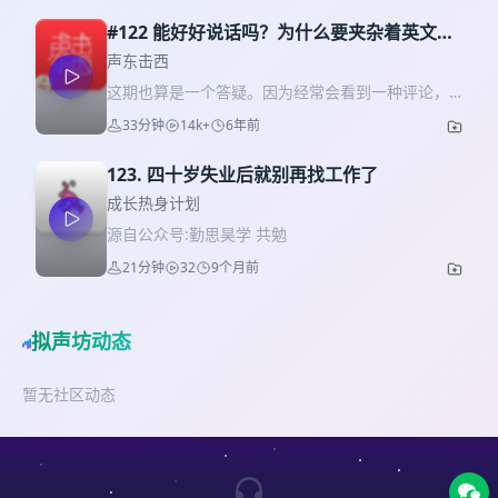
候又不停地为爱情买单；结婚以后，自己挣的钱又
美元大关——目前除了它以外，只有5家公司做到这
勉强还凑合的书，有个不温不火的公众号「刘言飞
落不到自己的口袋。 /Staff/ 讲述者 | 韩大力 鲁大
#122 能好好说话吗？为什么要夹杂着英文单
件事。而仅仅一年前，英伟达还因为加密货币市场
语」。 **时间戳** 03:51 刘飞过去的创业经历：进
师 痛仰 主播 | @寇爱哲 制作人 | 也卜 声音设计 |
词？
的萧条，业绩下滑、股价大跌。 英伟达受到追捧，
声东击西
过锤子科技，做过上门美甲 06:11 为什么会选择在
孙泽雨 文字 | 也卜 运营 | 翌辰 /BGM List/
是因为市场终于广泛认识到，它的核心产品——
资本热潮退去之后的时间点做消费品？ 06:57
这期也算是一个答疑。因为经常会看到一种评论，
01.Dave Porter – Border Crossing 02.Raphaël
GPU（图形处理器）——是人工智能领域不可替代
2022，重新理解创业 09:40 此处cue到了少楠，并
说：为什么节目中说中文却夹杂英文单词，能不能
Beau – Larrons En Foire 03.Kevin MacLeod –
33分钟
14k+
6年前
的基础设施。而本期节目就试图回答：英伟达是怎
且夸了夸他（提前预告，我们下期节目会请少楠）
好好说话？ 其实我在采访前，尤其是在美国做中文
Scheming Weasel 04.Lebroba 05.Dave Porter –
么做到的？ 这不是一个天才的创业故事，而是一个
15:02 什么才算是好产品？ 17:24 互联网产品和消
采访时，通常会和嘉宾沟通，和他们说尽量少夹杂
Sex Robot Voice 06.Kraffa – Serene 07.Amon
混合了创新、坚持、失败和豪赌的过程，正如英伟
123. 四十岁失业后就别再找工作了
费品产品最大的区别 22:00 哪一刻决定了自己要做
英文；即使用了英文，也可以用中文解释一下。但
Tobin – Easy Muffin 08.Circus
达CEO黄仁勋所说，英伟达能获得现在的位置只是
“茶”？ 25:25 回忆大厂经历并且开始劝退 34:26 “创
即使这样，连我自己也还是会偶尔冒出一些英文单
成长热身计划
因为他“比任何人都更久地举着火把”。而这个过程还
业真的太开心了！！！” 38:14 古典产品经理的碎碎
词来。 本着严谨，我这次请来了两位能从语言学方
源自公众号:勤思昊学 共勉
在持续。 | 主播 | 肖文杰、约小亚 | 嘉宾 | 王杰
念 40:41 刀姐首度分享：刀姐doris IP到底是刻意规
面给我们一些解释的嘉宾，让我们更好地理解这个
夫，《第一财经》杂志记者 | 资料整理 | 常峻斐 |
划还是自然生长？ 49:46 中国很难再出宝洁，但是
21分钟
32
9个月前
现象。例如发生这种现象时大脑是什么状况；这种
时间轴 | 04:58 “救命恩人”世嘉 07:13 初创期险境背
会出很多lululemon 01:04:20 当下，要不要做一个
现象是否也发生在普通话和方言中等等。 但无论如
后，英伟达的核心实力 09:59 科普：GPU为什么能
个人品牌自媒体？ **往期链接** 往期播客里，我们
何，这些解释并不是为自己辩护。做一档面向公众
成为基础设施？ 12:36 至关重要的CUDA架构 15:35
也和一位从互联网转行做消费品的创业者ffit8创始人
的节目，的确应该更注意自己的表达，无论是用什
拟声坊动态
CUDA的研发是一场豪赌 21:13 All in AI？倒也没有
张光明聊了聊跨行的感受，如果你对本期节目讨论
么样的语言和词语，还是用什么样的态度。 也鸣谢
27:07 为什么竞争对手没有跟上英伟达？ 30:37 并
的话题感兴趣，相信你也会喜欢这期：
「声动活泼」小伙伴 Luke，是他提出这个也许可以
暂无社区动态
不亮眼的新一季财报 35:46 英伟达的地位并非牢不
https://www.xiaoyuzhoufm.com/episodes/629ead6f
作为一个话题更严肃地去探讨一下。 【嘉宾】 * 吴
可破 | 延伸阅读 | 新皮层团队的英伟达研报 国金证
**关于节目** 《温柔一刀》是一档聚焦于新消费、
毓琪，Riki，香港中文大学语言学系在读博士 * 徐诗
券对英伟达的研究报告 中泰证券对英伟达研发能力
营销方法论、创业以及组织管理等领域的对谈性播
萌，Emily，香港中文大学语言学系在读博士 【主要
的研究 英伟达的年报页面 黄仁勋在台大毕业典礼上
客。由刀姐doris和刀法的小伙伴们一起制作。 记录
话题】 [01:21] 语言学如何定义说话夹杂另一种语言
的演讲 李飞飞和ImageNet竞赛的背景 《芯片战
一场对话，收获一些新知，愿我们给你带来看待品
的现象 [03:01] 从混血小孩的角度来理解语码转换