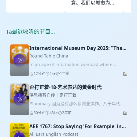
意。我们以城市为实
行销行业及企业管理
热
验场，既关注“都市
者、创意人、创业者
事。 本节目
力”浪潮下社会、文化
在应对当下技术革新
新
与生活方式的探索，
与市场变化时的思考
食
Ta最近收听的节目...
同时也引领着未来都
和行动。由
的生活
市周末的时尚生活方
Withinlink碚曦投资
平
式。 按下播放键，让
协作体出品。2019年
International Museum Day 2025: "The
活
潮力可持续。
苹果播客「年度精选
Future of Museums in Rapidly
Round Table China
播客」及「年度最受
Changing Communities."
In an age of information overload where
欢迎新播客」。
everything is a click away, museums are
12分钟
2k+
1年前
redefining themselves—not as static halls of
artifacts but as living, breathing spaces where
歪打正着-18-艺术表达的黄金时代
history meets innovation. This year's
International Museum Day theme challenges
洪晃播客自传｜歪打正着
us to ask: In a rapidly changing society, how
/Summary 因为没有那么多商业操作，八十年代于
can museums remain relevant—and even take
是成为了艺术表达的黄金时代，到处都是有趣的艺
30分钟
43k+
2年前
the lead? On the show: Niu Honglin, Laiming,
术家，人们开始充满信心的拥抱新鲜事务，幸福感
and Yushan.
极其容易爆棚！ /Show Note 00:02:20 马克西姆的
AEE 1767: Stop Saying 'For Example' in
宋怀桂 00:03:43 崔健帮人看孩子 00:04:33 张艺谋
Your English Stories
的飞机餐 00:05:54 没有商业的时代只关注艺术表达
All Ears English Podcast