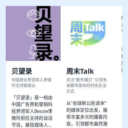
墨
记
化
《
音
瑛
旅居
贝望录
周末Talk
西
旅
中国商业界领军人李倩
关注"都市潮力" 引领未
己
玲主持聊商业
来都市周末的时尚生活
西哥
方式
「贝望录」是一档由
的小
从“全球新公民读本”
中国广告界和营销科
de
的媒体定位出发，展
技界领军人Bessie李
居
现丰富多元的播客内
倩玲担任主持的谈话
遇
容，引领都市盎然潮
节目，展现媒体人、
我