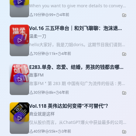
00:06:41 朱一龙的胶片电影 00:07:45 有一些国人不
When you want to give more details to convey
能自由出入的场所 00:13:48 幸福感极其容易爆棚
your point in English, you shouldn't always say
19分钟
99+
4年前
00:15:21 去建国饭店吃汉堡喽 00:21:03 人人都爱霹
'for example,' especially with the longer stories.
雳舞 00:22:04 金星永远有金句 00:27:11 我们都爱
Find out what else you can say that will set the
乐夏 /Staff 主播 | 洪晃、燃烧吧罗叔 制作 | 燃烧吧
Vol.16 三五环串台｜和刘飞聊聊：泡沫退散
stage for your English story in this episode.
罗叔 文案 | 燃烧吧罗叔 后期 | FirePod莎莎 视觉 |
后的新消费创业和互联网大厂叙事
Learn more about your ad choices. Visit
温柔一刀
王喆 技术 | 劲进 /BGM List 刘索拉 /Contact 新浪
podcastchoices.com/adchoices
hello大家好，我是刀姐doris。这期节目我们请到了
微博：@洪晃 公众号：好生活杂货铺 抖音：洪晃
播客圈顶流三五环的主理人刘飞来串台。 刘飞老师
HungHuang 联系罗叔：微信 luoyoucai 商业合作
70分钟
11k+
4年前
之前在Web2.0互联网领域（锤子科技、滴滴、阿
就联系罗叔吧：）
里、O2O创业）深耕很久。最近听说他从大厂离
E283.单身、恋爱、结婚，男孩的钱都去哪儿
开，创立了一个叫三五杯的原叶袋泡茶品牌。 如果
了？
你之前不了解刘飞，那你可以从这个形容中简单对
故事FM
他有个认知——「A面产品经理，B面内容创作
故事FM ❜ 第 283 期 中国有句广为流传的俗话 : 男孩
者」。 在这期节目里，我们和他聊了聊从互联网产
要穷养，女孩要富养。 以今天的教育学观点来看，
30分钟
8k+
6年前
品经理到消费品产品经理过程中，对行业转变的思
这样根据性别区别对待是很没有道理的，但在很长
考和对做内容、做IP的一些心得体会。 希望大家听
的一段时间里， 中国的家长却把这句老话奉为圭
完这期节目能有所收获，如果你喜欢我们的节目，
Vol.118 英伟达如何变得“不可替代”？
臬。 一代又一代男孩在这种「穷养」下，养成了影
欢迎把我们的节目推荐给你的朋友～ 每一条评论都
响他们许久甚至一生的消费观念和生活习惯。 如果
商业就是这样
会认真看，enjoy it！ **嘉宾介绍** 刘飞，住在离
我们简单粗暴地把男孩的一生分为单身、恋爱和结
仅从股价而言，从ChatGPT爆火中获益最多的公司
西湖 11km 的西湖区，室友是一只苏格兰折耳银渐
婚三个阶段后，或许能更直接地看到他们处理财富
不是微软，而是英伟达。伴随着它新一个财年第一
层。产品经理生涯完整经历Web2.0，半截经历在中
40分钟
55k+
3年前
时的普遍困境：小的时候想花没钱花；谈恋爱的时
季度的季报发布，它的市值一路飙升，站上了万亿
小公司和创业，半截经历在滴滴和阿里，写过两本