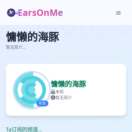
EarsOnMe
慵懒的海豚
慵懒的海豚
✕
加入播单
暂无简介...
创建
慵懒的海豚
未知
暂无简介
听友
Ta订阅的频道...