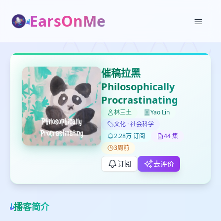
EarsOnMe
✕
✕
✕
打分
删除确认
加入播单
催稿拉黑
键盘下留人
Philosophically
Procrastinating
创建
留
林三土
Yao Lin
取消
确认删除
下
文化 · 社会科学
高
2.28万 订阅
44 集
见
3周前
订阅
去评价
最长200字
播客简介
取消
确定