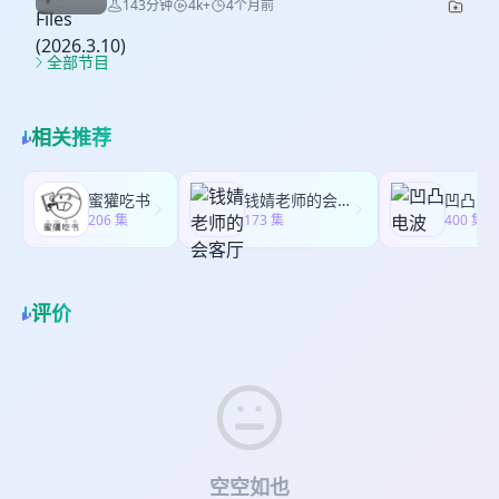
143分钟
4k+
4个月前
案、缅因州民主党初选、伊朗战争动态等其它时
判严格遵循了今年刚刚修订过的VAR规则；如果没有
关于爱泼斯坦案的对谈。对谈的精简版录音可在
益的选区重划，为Louisiana v. Callais奠定了基础
事，欢迎移步《美轮美换》播客收听本期节目的完
VAR介入的话，阿根廷本来会被主裁冤枉而吃亏
《上海书评》播客收听，文字节录亦刊于《上海书
13:16 罗伯茨反投票权法的四十年布局；2013年
整版。【时间轴】01:56 Louisiana v. Callais：最高
6:19 解释瑞士阿根廷一战中的红牌 7:48 解释阿根廷
评》（《林垚×柯岚：从爱泼斯坦案看懂美国，权贵
全部节目
Shelby County v. Holder已经掏空了投票权法第五
法院6-3掏空投票权法第二条04:42 从1965年立法到
埃及一战中埃及被吹掉的进球（以及本届世界杯VAR
精英缘何堕落？》）。此处备份完整版录音。 【时
条 17:14 2010年中期选举：南方政治版图的彻底翻
1982年修订（反击1980年Mobile v. Bolden的保守
规则与英超VAR规则的差异） 11:37 解释阿根廷对
间轴】 00:06 林柳逸 04:43 林垚 07:58 林柳逸
转 19:54 再论Rucho v. Common Cause的恶劣后
判决）：围绕投票权法的斗争从未停息09:00 2019
埃及的第三个进球为何有效、主裁为何不去场边看
09:28 柯岚 20:16 林柳逸 23:36 林垚 33:19 林柳逸
果 23:31 选区重划军备竞赛，以及两党手法在民主
相关推荐
年Rucho v. Common Cause允许基于党派利益的选
VAR回放（以及目前的VAR规则为何需要改进、引入
36:37 柯岚 39:24 林垚 52:54 林柳逸 56:44 柯岚
合法性方面的高度不对称 35:26 共和党下一步完全
区重划，为Louisiana v. Callais奠定了基础13:16 罗
“挑战权”之类概念） 17:50 虽然关键判罚没问题，但
66:26 林柳逸 66:46 林垚 74:06 林柳逸 80:10 林垚
有可能对“选区人口必须大致相当”的规则下手
伯茨反投票权法的四十年布局；2013年Shelby
整场比赛裁判是否仍受潜移默化的偏见影响，导致
84:48 林柳逸 85:58 柯岚 95:42 林垚 101:44 林柳逸
（1962年Baker v. Carr；1964年Wesberry v.
蜜獾吃书
钱婧老师的会客厅
凹凸电
County v. Holder已经掏空了投票权法第五条
对双方的吹罚尺度不一致？（剧透：至少在最近几
102:54 林垚 108:36 柯岚 114:39 林柳逸 115:32 林
206 集
Sanders） 46:56 选民反对gerrymandering，但
173 集
400 集
17:14 2010年中期选举：南方政治版图的彻底翻转
场争议比赛中没看到这种情况） 21:08 我个人认为
垚 122:07 林柳逸 123:10 柯岚 127:50 林垚 134:39
也并不懂
19:54 再论Rucho v. Common Cause的恶劣后果
本届世界杯中真正有争议的场上吹罚：对足球内置
林柳逸 135:47 柯岚 138:38 林垚 142:54 林柳逸
23:31 选区重划军备竞赛，以及两党手法在民主合法
感应芯片的结论的过度依赖（例子：葡萄牙对克罗
性方面的高度不对称35:26 共和党下一步完全有可能
地亚；英格兰对挪威）【其实还有一场比赛的主裁
评价
对“选区人口必须大致相当”的规则下手（1962年
表现我觉得也值得检讨，但录节目时忘了提到：法
Baker v. Carr；1964年Wesberry v. Sanders）
国对巴拉圭那场，巴拉圭队有许多极其出格的犯规
46:56 选民反对gerrymandering，但也并不懂
动作，却一张牌都没吃到】 24:07 VAR的引入是否
破坏了足球比赛的观赏性？（剧透：并没有） 27:55
越位规则及其演变 34:07 特朗普干预美国队员巴洛
贡红牌停赛事件；为何国际足联此次“暂缓”巴洛贡禁
赛的性质比几个月前“暂缓”C罗禁赛的性质更加恶劣
41:10 为什么法国能够持续培养世界级球员？ 47:00
空空如也