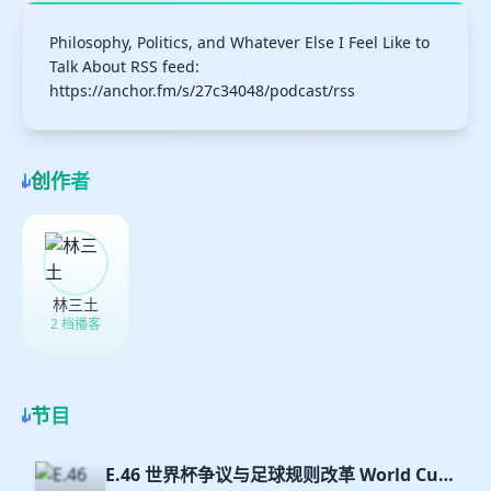
Philosophy, Politics, and Whatever Else I Feel Like to
Talk About RSS feed:
https://anchor.fm/s/27c34048/podcast/rss
创作者
林三土
2 档播客
节目
E.46 世界杯争议与足球规则改革 World Cup