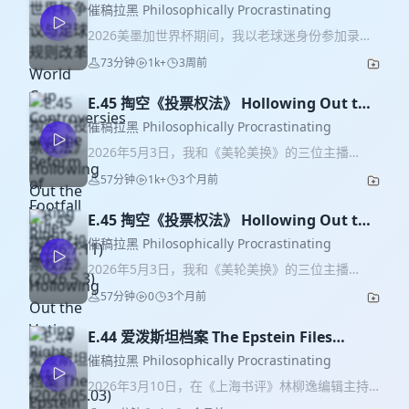
Controversies and the Reform of
催稿拉黑 Philosophically Procrastinating
Footfall Rules (2026.7.11)
2026美墨加世界杯期间，我以老球迷身份参加录制
了两期节目：一是小组赛结束后，与体育记者王勤
73分钟
1k+
3周前
伯一起做客《不合时宜》，和两位主播王磬、若含
聊了聊“梅罗之争、拉美神话与运动科学”；二是四分
E.45 掏空《投票权法》 Hollowing Out the
之一决赛结束当晚（美西时间7月11日）做客《涵瞰
Voting Rights Act (2026.5.3)
世界》，与主播杨涵聊了聊最近几场比赛中的争议
催稿拉黑 Philosophically Procrastinating
判罚、为什么大家会对这些判罚产生误解、足球规
2026年5月3日，我和《美轮美换》的三位主播
则应该如何进一步改革等等，另外也讨论了不同国
（Talich、王浩岚、小华）聊了聊美国高院4月29日
57分钟
1k+
3个月前
家的足球发展模式区别，以及足球作为一项运动的
的重磅判决（Louisiana v. Callais⁠），以及这个案
独特魅力何在。该期节目的视频已在《涵瞰世界》
子背后以罗伯茨大法官为代表的美国保守派数十年
的YouTube频道上线，这里备份音频。因为是晚上
E.45 掏空《投票权法》 Hollowing Out the
来对《1965年投票权法》孜孜不倦的削弱。录完这
看完球做完家务后迅速录制，有些疲劳，口误较
Voting Rights Act (2026.05.03)
个单元后我先下线了，本期《催稿拉黑》的备份也
催稿拉黑 Philosophically Procrastinating
多，还请听众朋友多多包涵。此外还有一些额外的
到此为止；除此之外，主播们还接着聊了诸如白宫
2026年5月3日，我和《美轮美换》的三位主播
有趣观察，比如以往主要流行在球迷小圈子里的“国
记者晚宴未遂刺杀、国会批准国土安全部拨款法
（Talich、王浩岚、小华）聊了聊美国高院4月29日
际足联保送梅西夺冠”阴谋论这几天何以忽然在西方
57分钟
0
3个月前
案、缅因州民主党初选、伊朗战争动态等其它时
的重磅判决（Louisiana v. Callais⁠），以及这个案
左翼舆论圈里大规模发酵传播等等，因为离题较远
事，欢迎移步《美轮美换》播客收听本期节目的完
子背后以罗伯茨大法官为代表的美国保守派数十年
所以未在这期节目中提及，如果以后有时间的话或
整版。 【时间轴】 01:56 Louisiana v. Callais：最
E.44 爱泼斯坦档案 The Epstein Files
来对《1965年投票权法》孜孜不倦的削弱。录完这
许会专门写一篇。 【时间轴】 1:00 本届世界杯在商
高法院6-3掏空投票权法第二条 04:42 从1965年立
(2026.3.10)
个单元后我先下线了，本期《催稿拉黑》的备份也
催稿拉黑 Philosophically Procrastinating
业上成功，在政治上失败 3:20 最近几场比赛中的争
法到1982年修订（反击1980年Mobile v. Bolden的
到此为止；除此之外，主播们还接着聊了诸如白宫
议判罚：国际足联和裁判是否偏袒明星球队与明星
2026年3月10日，在《上海书评》林柳逸编辑主持
保守判决）：围绕投票权法的斗争从未停息 09:00
记者晚宴未遂刺杀、国会批准国土安全部拨款法
球员？是否尤其偏袒梅西所在的阿根廷队？ 5:40 裁
下，我和华中科技大学法学院柯岚教授进行了一场
2019年Rucho v. Common Cause允许基于党派利