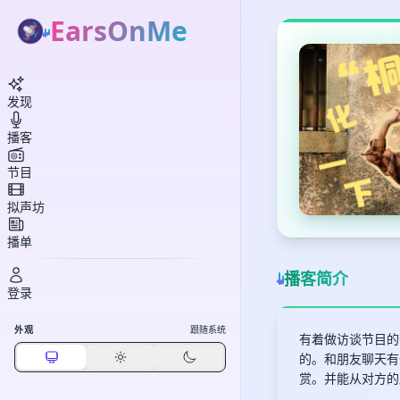
EarsOnMe
发现
播客
节目
拟声坊
播单
播客简介
登录
外观
跟随系统
有着做访谈节目的
的。和朋友聊天有
赏。并能从对方的