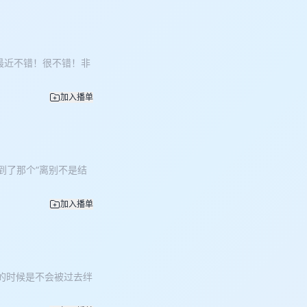
这一期播客里，我想分
AI时代什么能力会越来
人变懒、变笨、失去思考
样对AI感到好奇、焦
 最近不错！很不错！非
内容后，我觉得这期真
己。」 这也和我想做桐
长，这件事不会过时。
加入播单
到了那个“离别不是结
加入播单
福的时候是不会被过去绊