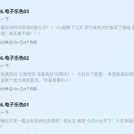
下来，我发现恰恰相反。 真正会被AI改变的，可能是每一个普通人。 在
 • AI到底是如何影响我的成长和学习的 • 普通人应该如何开始使用AI • 
26.电子乐色03
要 • 为什么我认为未来最值钱的不是答案，而是判断力 • AI会不会让
化一下
 • 以及我对于未来工作和个人成长的一些思考 希望这一期内容，能给同
最近对时间管理的新认识！！ sry我断了几天 因为来杭州忙搬家了嘻嘻
、兴奋或者迷茫的你，带来一些启发！！ 其实我听完你前面跟我聊的所有
不错！每天都不错！！！
主题已经不是：「AI怎么用」 而是：「AI出现以后，我开始重新认识自
社社群的初衷不谋而合！！！ 工具会过时，但一个人在时代变化里如何成
6分钟
1k+
4个月前
26.电子乐色02
化一下
我遇到的 让我觉得“活着真好”的瞬间！！ 今日许下愿望： 希望我真的遇
，是换个地方继续置顶。”的最重要的人！
8分钟
1k+
4个月前
26.电子乐色01
化一下
睡前不来一篇没有营养的东西呢！明天见 晚安 今日icity写下：人在幸
的！