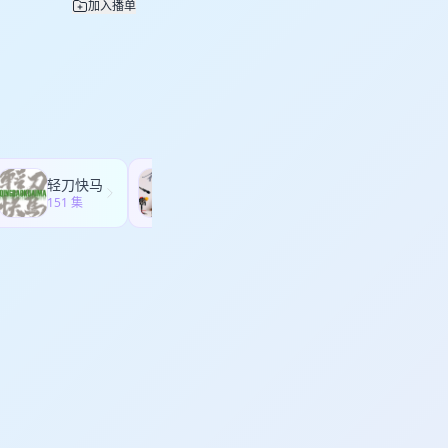
加入播单
轻刀快马
天真不天真
151 集
55 集