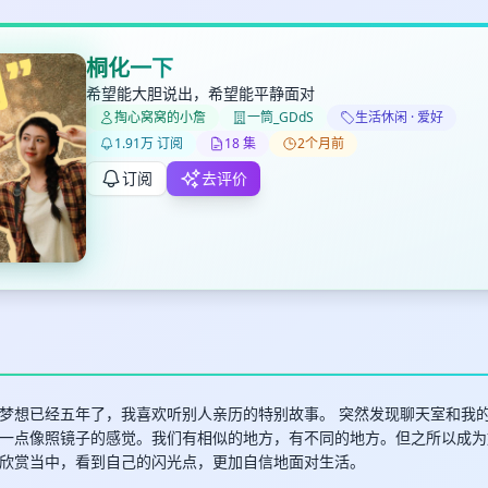
桐化一下
希望能大胆说出，希望能平静面对
掏心窝窝的小詹
一筒_GDdS
生活休闲 · 爱好
✕
✕
✕
打分
删除确认
1.91万 订阅
18 集
2个月前
加入播单
键盘下留人
订阅
去评价
创建
取消
确认删除
最长200字
梦想已经五年了，我喜欢听别人亲历的特别故事。 突然发现聊天室和我
一点像照镜子的感觉。我们有相似的地方，有不同的地方。但之所以成为
欣赏当中，看到自己的闪光点，更加自信地面对生活。
取消
确定