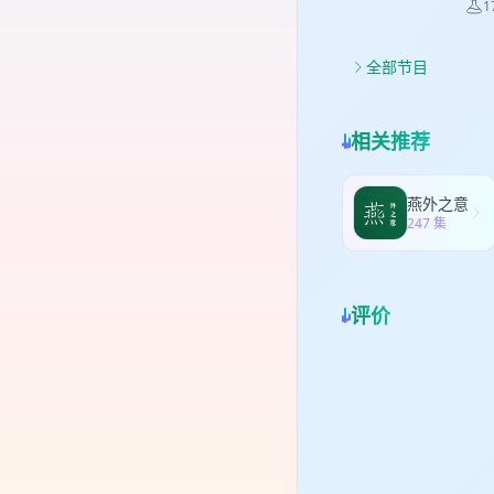
1
全部节目
相关推荐
燕外之意
247 集
评价