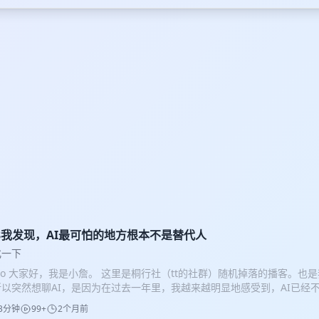
18我发现，AI最可怕的地方根本不是替代人
化一下
llo 大家好，我是小詹。 这里是桐行社（tt的社群）随机掉落的播客。也
所以突然想聊AI，是因为在过去一年里，我越来越明显地感受到，AI已经
始影响我的学习方式、思考方式、工作方式，甚至影响我看待人生目标和
3分钟
99+
2个月前
去我总觉得AI离普通人很远，似乎只有程序员、创业者或者科技行业的人才