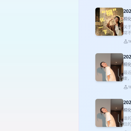
间
享：
20
越重
桐
能力
关于
虑
常
正的
行
1
20
桐
最近
束
1
20
桐
谁的
住