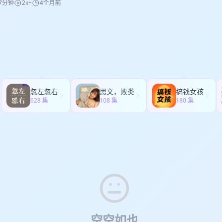
7分钟
2k+
4个月前
忽左忽右
思文，败类
搞钱女孩
628 集
108 集
180 集
空空如也