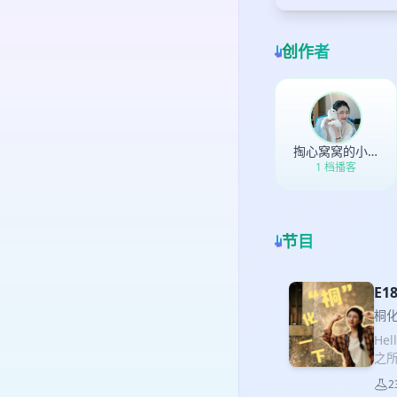
创作者
掏心窝窝的小詹
1 档播客
节目
E
桐
He
之
开
2
过