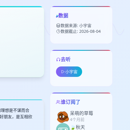
数据
数据来源: 小宇宙
数据截止: 2026-08-04
去听
留
小宇宙
下
高
见
谁订阅了
的理想是不谋而合
呆萌的草莓
好朋友，是互相欣
4个月前
🍃秋天