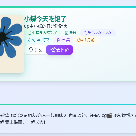
小蝶今天吃饱了
up主小蝶的日常碎碎念
小蝶今天吃饱了
佚名
生活休闲 · 休闲
✕
✕
✕
打分
删除确认
8,140 订阅
25 集
4个月前
加入播单
键盘下留人
订阅
去评价
创建
取消
确认删除
最长200字
碎念 偶尔邀请朋友/恋人一起聊聊天 声音以外，还有vlog🎬 B站/微博/
起 素未谋面，一起长大！
取消
确定