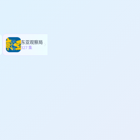
东亚观察局
随机波动StochasticVolatility
327 集
286 集