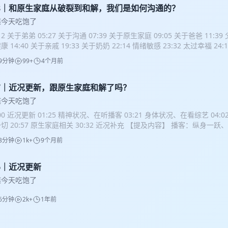
了还会心动吗 13:05 如何保持新鲜感 13:33 关系中的个体性 四、金钱与生
18｜和原生家庭从破裂到和解，我们是如何沟通的？
 15:19 消费观 15:45 家务分配 五、未来规划 16:11 如何看待结婚 17:
蝶今天吃饱了
:25 如何看待生育 18:41 如何确定一直走下去 20:00 如何融入对方家庭 2
:12 关于弟弟 05:27 关于沟通 07:39 关于原生家庭 09:05 关于爸爸 11:39
其他 21:54 五年里彼此最大的变化 23:10 难忘的瞬间 23:46 双方相似还
康 14:40 关于亲戚 19:33 关于奶奶 22:14 情绪敏感 23:32 太过幸福 24:1
小蝶 【主播介绍】 哈喽大家，这里是小蝶。本科北大中文，硕士上交新
 【主播介绍】 哈喽大家，这里是小蝶。本科北大中文，硕士上交新闻，
内容创作者（视频、文章、播客等），全网都叫“小蝶今天吃饱了”。 bilib
9分钟
99+
4个月前
作者（视频、文章、播客等），全网都叫“小蝶今天吃饱了”。 bilibili：
红书：小蝶今天吃饱了 微信公众号：小蝶今天吃饱了 【联系我们】
dian
：小蝶今天吃饱了 微信公众号：小蝶今天吃饱了 【联系我们】
diannddd
17｜近况更新，跟原生家庭和解了吗？
蝶今天吃饱了
:00 近况更新 01:25 精神状况、在听播客 03:21 身体状况、在看综艺 04:
切 20:57 原生家庭相关 30:32 近况补充 【提及内容】 播客：纵身一
速深度版、自由谈、燕外之意、快乐亚军 综艺：体能之巅（一、二季、第三
3分钟
1k+
9个月前
og带爸妈去旅行 【主播介绍】 哈喽大家，这里是小蝶。本科北大中文，
年后裸辞。内容创作者（视频、文章、播客等），全网都叫“小蝶今天吃饱了”。 
天吃饱了 小红书：小蝶今天吃饱了 微信公众号：小蝶今天吃饱了 【联系
16｜近况更新
nnddd97@qq.com
蝶今天吃饱了
6分钟
2k+
1年前