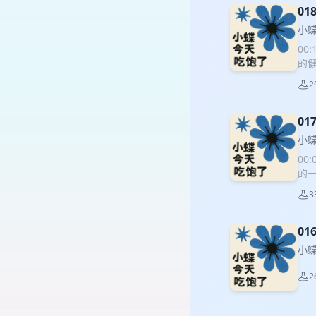
间长
0
分配
小
18
00
六、
的健
的
长
辞。
2
容创
小
书
0
小
00
的一
高
3
Vl
作一
今
0
dia
小
2