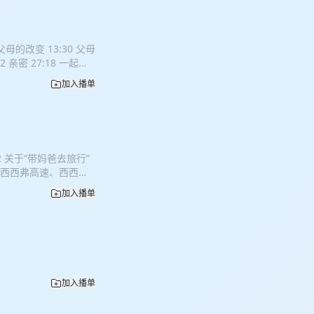
活分工 14:04 消费
48 什么程度会结婚
1:06 父母催婚怎么办
 父母的改变 13:30 父母
是互补 25:59 小陈眼中
2 亲密 27:18 一起成
闻，大厂工作一年后裸
大厂工作一年后裸辞。内
ili：小蝶今天吃饱了
加入播单
小蝶今天吃饱了 小红
nddd97@qq.com
97@qq.com
02 关于“带妈爸去旅行”
跃、西西弗高速、西西弗
季待播） 其他：
加入播单
硕士上交新闻，大厂工
bilibili：小蝶
我们】
加入播单