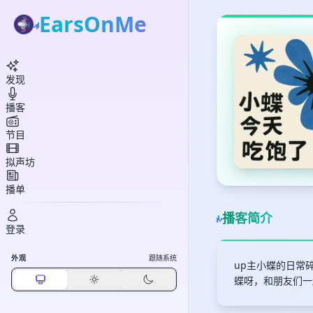
EarsOnMe
发现
播客
节目
拟声坊
播单
播客简介
登录
外观
跟随系统
up主小蝶的日常碎
蝶呀，和朋友们一