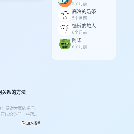
5个月前
高冷的奶茶
5个月前
慵懒的旅人
6个月前
阿柒
6个月前
期关系的方法
快！感谢大家的提问，
望可以给你们一些帮
:03 怎么告白的 二、
加入播单
48 怎么磨合 07:16 最
怎么维持 12:06 时