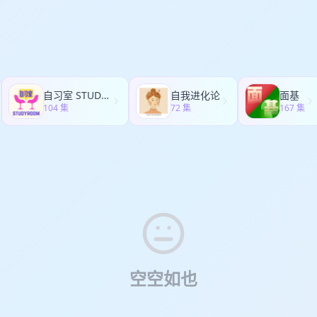
自习室 STUDY ROOM
自我进化论
面基
104 集
72 集
167 集
空空如也