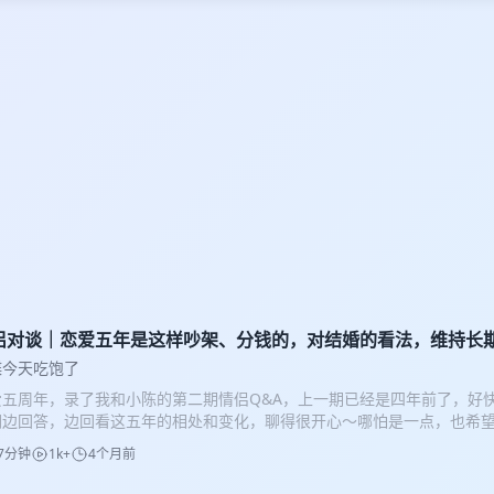
侣对谈｜恋爱五年是这样吵架、分钱的，对结婚的看法，维持长
蝶今天吃饱了
爱五周年，录了我和小陈的第二期情侣Q&A，上一期已经是四年前了，好
们边回答，边回看这五年的相处和变化，聊得很开心～哪怕是一点，也希
 【时间线】 一、怎么认识/确认关系的 00:42 怎么认识 01:35 初印象 03
7分钟
1k+
4个月前
吵架/磨合/化解分歧 04:03 有矛盾吗 04:42 怎么处理 05:18 怎么沟通 06:
的一次吵架 08:38 冷战怎么破冰 10:17 观点或生活习惯冲突 三、长期关系