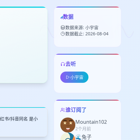
数据
数据来源: 小宇宙
数据截止: 2026-08-04
去听
留
小宇宙
下
高
见
谁订阅了
小红书/抖音同名 是小
Mountain102
2个月前
🌊兔子