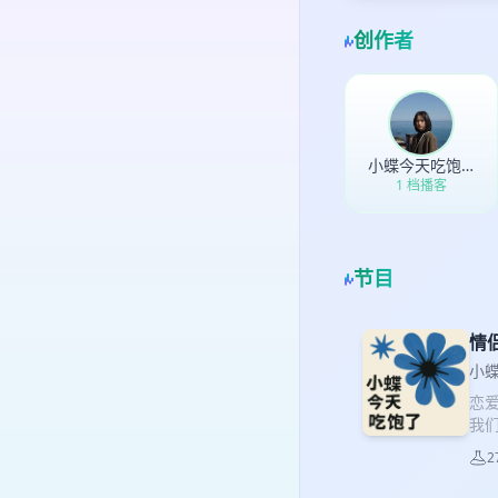
创作者
小蝶今天吃饱了
1 档播客
节目
情
小
恋
我
助。
2
怎么
严重