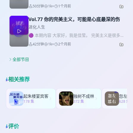
真我教练（ICF认证教练培训体系），并和团队长期
低头认错。那时候的我以为，认错就是认输，就是
——情感账户里该存什么？怎么用对方的语言存一
50分钟
1k+
1个月前
从事创始人、高管团队的教练服务； 如果你也想获
把自尊心放在地上让人踩。 40岁之后，我才慢慢发
笔“100万”？ 如果你正在恋爱、准备结婚、或者结了
得清透而有力量的人生，或成为专业级教练，欢迎
现——原来认错不是否定自己，而是告诉对方：我
婚发现“队友好像不太对”，这期节目，可能比婚礼誓
参加佳莹教练亲带的人生探索体验课，为人生开启
Vol.77 你的完美主义，可能是心底最深的伤
看见你了，我也必须面对和承认我的局限。 这期节
词更值得听。 🎙️ 本期嘉宾 四四，心理咨询师、婚
一个新的可能。添加运营官备注进化人生听友，还
目，我想和你聊聊过去一年里，我经历的三件事：
进化人生
姻家庭咨询师，婚姻咨询1000小时经验。港澳台出
将有机会获得专属福利哦！ 如果想要链接佳莹本
认错、道谢、忍辱。它们帮我卸掉了一块背了几十
版《经营爱情的100个心理学》，人社部《婚姻家庭
🟣 本期内容 大家好，我是佳莹。 完美主义是很多
人，也欢迎添加佳莹微信 🟣 时间戳 【关于教练
年的石头，也让我体验到了一种从未有过的、心灵
咨询师实操手册》编者，婚姻家庭咨询实操课程讲
人的内在困惑：凡事都想做到最好，想周全了才敢
——教练是什么？】 04:42 空降高管遇到打击，是
42分钟
1k+
2个月前
上的自由。 🌱 作为ICF国际教练联盟认证的大师级
师、督导。做过婚前辅导的专题研究，辅导过的夫
行动。 完美主义像一把双刃剑，既驱动我成为“中国
教练帮我顺利渡过试用期 05:47 表现 = 潜力 - 干
教练，佳莹创办了真我教练（ICF认证教练培训体
妻目前离婚率0。 ➕四四V信：sisi44（注明：进化
前50位MCC教练”，也曾让我因害怕不完美而停滞不
扰，教练就是陪伴你向目标进发的人 07:17 心理咨
系），并和团队长期从事创始人、高管团队的教练
人生+心理咨询） 🌱 作为ICF国际教练联盟认证的大
前。 这期节目，我会分享完美主义对我的影响，我
全部节目
询和教练的区别是什么？ 08:40 教练对话的「三段
服务； 如果你也想获得清透而有力量的人生，或成
师级教练，佳莹创办了真我教练（ICF认证教练培训
是怎么通过一次触及心灵的督导经历转变内在严苛
论」：目标、过程、成果 11:08 谁适合学教练：外
为专业级教练，欢迎参加佳莹教练亲带的人生探索
体系），并和团队长期从事创始人、高管团队的教
声音，承担起“爱自己”的责任。 对于自我成长和人
企高管、大厂人、助人者、大学生... 16:32 “人生探
体验课，为人生开启一个新的可能。添加运营官备
练服务。 如果你也想获得清透而有力量的人生，或
生探索感兴趣的伙伴，我们也提供“人生探索”体验
索课”里的学员后来怎么样了 【学习教练对自己的改
相关推荐
注进化人生听友，还将有机会获得专属福利哦！ 如
成为专业级教练，欢迎参加佳莹教练亲带的人生探
课，可以下方联络元气运营官报名！ 想要链接佳莹
变】 18:32 “裸辞这十年来第一次心安理得的休息”
果想要链接佳莹本人，也欢迎添加佳莹微信 🟣 时间
索体验课，为人生开启一个新的可能。添加运营
本人，这里找到我： 🟣 你将听到 01:14:我的“完美
21:32 恐惧、羞耻...看见它们从何而来 23:26 任何一
戳 01:52 童年那个“梗着脖子挨打”的小女孩 03:55
官，备注「进化人生听友」，还将有机会获得专属
主义症状”：凡事都想做到最好，想周全了才敢行
个东西做了3年后我就审美疲劳，但教练坚持了9年
起朱楼宴宾客
独树不成林
忽左忽
第一条道歉微信：给曾经决裂的老板 14:20 课堂上
福利哦！ 如果想要链接佳莹本人，也欢迎添加佳莹
动。 04:42 双刃剑：完美主义让我成功，也让我停
178 集
【边界：变得“龟毛”后反而收获了真实的关系】
372 集
628 集
的两难：技术没错，但对方感受不好了，这歉道不
微信 🟣 本期时间轴 02:10 婚恋咨询占比其实不到
滞 07:19健康高标准 vs. 病态完美主义——关键区别
25:38 一些生活中的小事开始被“摆上台面” 29:40 你
道？ 22:54 公园里的震颤：读《忏悔三昧》时，愧
1/3？为什么婚姻问题常以“个人成长”的面貌出现
在于能否享受过程、接受失误 12:38当被问到“我们
的内在世界是那么的广袤，可以肆意游玩和翱翔
疚感排着队走出来 33:09 最难修的“忍辱”：忍住想辩
03:18 “搞钱容易搞人难”：搞人意味着你要面对自己
怎么一起爱佳莹？”时，我瞬间崩溃大哭。 18:24完
【内在变了，生活自然更顺了】 36:48 经历了近一
解的那颗心 43:42 冥想中的一幕：曾经有过争执的
以前学过的关系模式 03:57 没有“对的人”，只有“能
美主义怎么形成的？那些被记住的“安全感剥夺”瞬间
评价
年找新的合作伙伴最愉悦的一次 39:43 整合之后，
人，出现在了我背后 往期精彩： Vol.66 从向内探索
调的人”和“调不了的人” 05:53 恋爱和婚姻的游戏目
23:09我的35岁：从“赢”到“爱”的转折 35岁前：我相
教练思维成了做一人公司的底层操作系统 42:18 逆