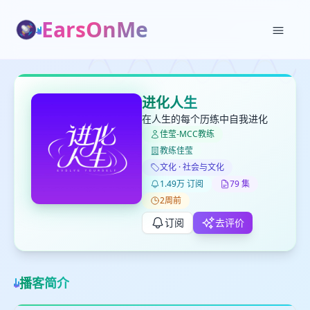
EarsOnMe
✕
✕
✕
打分
删除确认
加入播单
进化人生
键盘下留人
在人生的每个历练中自我进化
佳莹-MCC教练
教练佳莹
创建
留
取消
确认删除
文化 · 社会与文化
下
1.49万 订阅
79 集
高
2周前
见
订阅
去评价
最长200字
播客简介
取消
确定