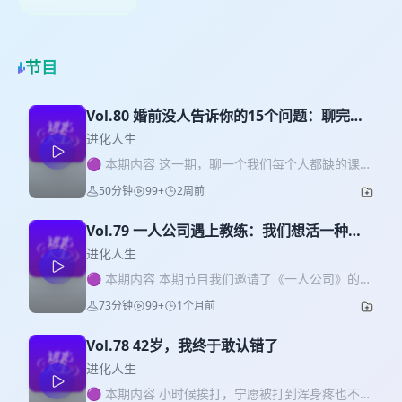
节目
Vol.80 婚前没人告诉你的15个问题：聊完再
结婚，能少离一半
进化人生
🟣 本期内容 这一期，聊一个我们每个人都缺的课
——婚前到底该聊什么？ 我的嘉宾四四，做了13年
50分钟
99+
2周前
大厂人后转行心理咨询师，经她做过婚前辅导的夫
妻，目前离婚率是零。 我们聊了聊，为什么恋爱时
Vol.79 一人公司遇上教练：我们想活一种状
的粉红泡泡，一进婚姻就碎成一地泡泡渣？为什么
态，而不是一份职业
恋爱游戏的目标是“打开那扇门”，而婚姻游戏的目标
进化人生
是“进门以后所有细节”——谁扫泡泡渣？谁做饭？谁
🟣 本期内容 本期节目我们邀请了《一人公司》的主
遛狗？谁管钱？ 四四拆了一份“婚前必聊15问”：家
播门冬冬，分享她学教练一年多的改变。 从面对内
73分钟
99+
1个月前
庭重心以谁为重、消费观念是节俭还是品牌、要不
心的羞耻、恐惧，到业务上的合作顺利，教练的思
要孩子且什么时候要（注意：孩子是所有关系里的
维怎么帮她长出内在力量？ 或许，在灵活就业人群
第三者）、家务分工、财务怎么管、社交圈以谁为
Vol.78 42岁，我终于敢认错了
的基数将占到就业人口的44%的当下，教练技术可
主、跟不跟父母同住、冲突怎么吵、亲密频率、决
以成为你走得更稳、内心更定的第二支撑点。 🌱 作
进化人生
策谁说了算…… 你会发现，哪条没聊，哪条就是婚后
为ICF国际教练联盟认证的大师级教练，佳莹创办了
🟣 本期内容 小时候挨打，宁愿被打到浑身疼也不肯
那颗雷。 不止如此，我们还聊了婚后怎么“存钱”