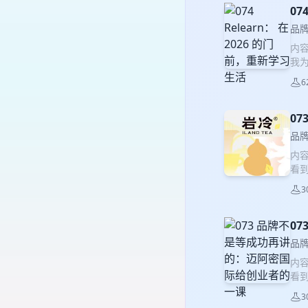
发现
07
AI
品
路，
内
花
我为
是你
的
人
6
里
条“
答案
制的
自己
0
销
提
时聊
品
因为
些
内
去
Ob
看
最真
度
在 
走
累 
3
这
路”
爽感
密？
验：
如
为
0
议
让观
迈阿
聊我
才
品
牌
不
欢迎
内
但足
Ob
年
看
当年
度
小红
在 
则、
累 
3
期
为什