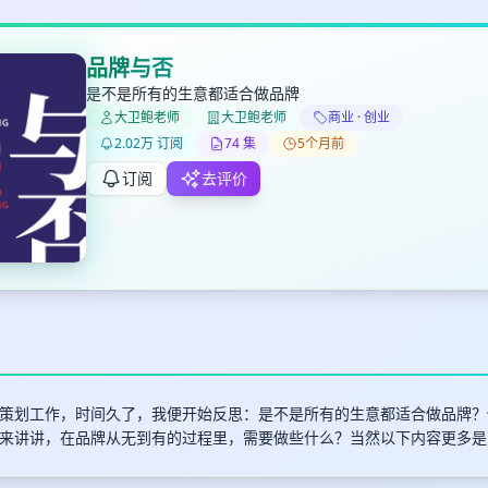
品牌与否
是不是所有的生意都适合做品牌
大卫鲍老师
大卫鲍老师
商业 · 创业
✕
✕
✕
打分
删除确认
2.02万 订阅
74 集
5个月前
加入播单
键盘下留人
订阅
去评价
创建
取消
确认删除
最长200字
策划工作，时间久了，我便开始反思：是不是所有的生意都适合做品牌？
来讲讲，在品牌从无到有的过程里，需要做些什么？当然以下内容更多是
取消
确定