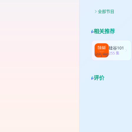
爽感
为
的问
如
么
色、
全部节目
让观
密国
如何
才
创
之前
欢迎
真实
与否
年
相关推荐
ML
祖【
红书
度与
店
迈阿
硅谷101
而是
255 集
Fr
键
欢迎
系
评价
（ǎ
舰