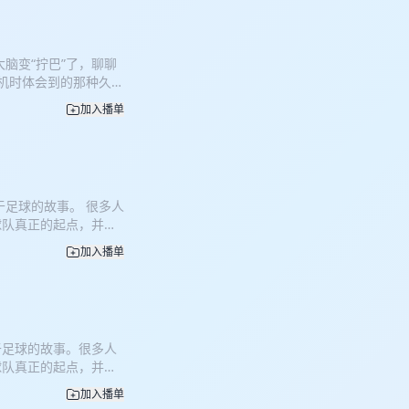
 09:43 忧虑：当
库卖方案，未来基本没活
牌人成长：别谈理论，先
脑变“拧巴”了，聊聊
就是去购买、去拥有，那
刻机时体会到的那种久违
人，做不好品牌 品牌
也是那个在 AI 浪潮
我劝大家没必要非走这
加入播单
没准儿能拼出你自己的
分享我一个人完成双机位录
然查资料快了，但我发现
位监控 。 28:18 营
3 忧虑：当 AI 能
更有利于展现细节；同
案，未来基本没活路，
Obsidian 记录那
成长：别谈理论，先花钱
言把新发现的品牌记在
于足球的故事。 很多人
购买、去拥有，那是你
流量反而比原创好？ 这季
球队真正的起点，并不
，做不好品牌品牌人要行
而让原创设计活得这么
没人当回事”的合同里。
没必要非走这条“夕阳
印机解决生活小需求带来的
加入播单
： 为什么选择迈阿
人完成双机位录制的经
当一切皆可植入，我们该
球队”的球队？ 以及，
 。28:18 营销建
和内容之间找到那个不
的奇迹。 在我看来，
利于展现细节；同时聊
人状态 不一定要做大规模
图。 如果你正在做品
sidian 记录那些我
好固定用户的品牌 。
给你一个不那么鸡汤、
发现的品牌记在
古茶”旗下子品牌，也是本
于足球的故事。很多人
选择 MLS 04:30
流量反而比原创好？这季
名。 更多品牌信息：
球队真正的起点，并不
的“贝克汉姆效应”：规
而让原创设计活得这么
没人当回事”的合同里。这
款意味着什么 12:30
机解决生活小需求带来的
加入播单
：为什么选择迈阿密？
与合伙人转折：这不是钱