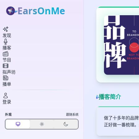
EarsOnMe
发现
播客
节目
拟声坊
播单
播客简介
登录
外观
跟随系统
做了十多年的品牌
正好做一番梳理。