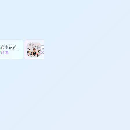
当一切皆可植入，我们该
”的球队？以及，为什
的选择 20:30 粉
和内容之间找到那个不
奇迹。在我看来，迈阿
是奇迹，而是兑现：长期准备
人状态不一定要做大规模
如果你正在做品牌、做
成功后的装饰，而是成功
好固定用户的品牌 。
个不那么鸡汤、但足够
迎加入我的知识星球“品牌
茶”旗下子品牌，也是本
LS04:30 当年的
 岩冷取自云南布朗族茶
名。更多品牌信息：小
汉姆效应”：规则、关注
and_tea 天猫旗舰
什么12:30 为什么是
转折：这不是钱的问题，
岩中花述
天真不天真
0:30 粉色、队徽与
84 集
55 集
兑现：长期准备如何等来关
，而是成功之前的地基
球“品牌与否”“岩冷”
南布朗族茶祖【帕岩
ea天猫旗舰店：岩冷旗