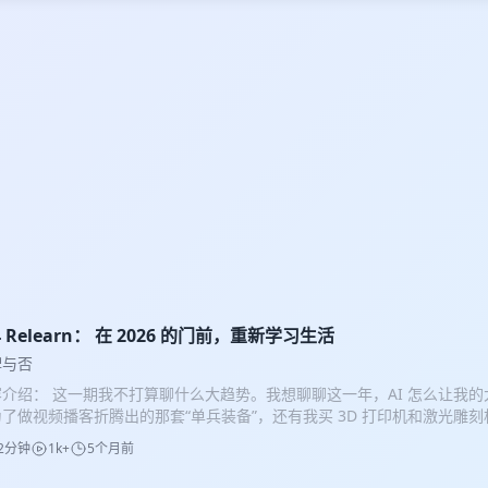
4 Relearn： 在 2026 的门前，重新学习生活
牌与否
介绍： 这一期我不打算聊什么大趋势。我想聊聊这一年，AI 怎么让我的
了做视频播客折腾出的那套“单兵装备”，还有我买 3D 打印机和激光雕
创造快感。 其实品牌做到底，就是会生活、懂拒绝、不盲目追求规模。如果你
2分钟
1k+
5个月前
里感到被禁锢，或者在乙方路途上犹豫的人，来听听我这一年的碎片思考
案。 时间线： 04:48 AI 工具：效率确实高了，但我的大脑被“禁锢”了