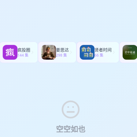
，远胜于现在那些被大家盲目吹捧的平庸创意 。48:26 互联网现实：
什么迟迟找不到主场却没有放弃？为什么它一开始就不是一支“像美国球队
题，而是本地生态 18:30 “Inter Miami”这个名字本身，就是一次品牌立场
何适应？去中心化让赚钱界限模糊了，我们得学会与时俱进，尽量在广告
后来梅西的到来，更像是一场被耐心准备了十几年的兑现，而不是偶然的
队徽与 Freedom to Dream：价值观如何被视觉化 24:00 梅西不
众反感的平衡点 。52:53 终极心态：我更迷恋那种“小富即安”的手艺
际的成功不是运气，而是一套从 Day One 就被反复执行的品牌蓝图。
等来关键一击 29:30 结尾：迈阿密国际给创业者的启发——品牌不是
叫厉害，我更羡慕那些像意大利家族工厂一样，守着手艺、安于现状、服务
业，或者正在为“什么时候才配谈品牌”而犹豫，这期节目，或许能给你一
的地基 欢迎加入我们的听友群，进群方式：添加微信 macdavid7 欢
加入我们的听友群，进群方式：添加微信 macdavid7“岩冷”系“澜沧古
的参考。时间线：02:00 时间回到 2007 年：贝克汉姆为何在巅峰期选择 M
” “岩冷”系“澜沧古茶”旗下子品牌，也是本年度《品牌与否》冠名品牌。
度《品牌与否》冠名品牌。岩冷取自云南布朗族茶祖【帕岩（ǎi）冷】之
S 有多边缘？那份决定为什么在当时难以被理解07:00 改变联盟的“贝克
帕岩（ǎi）冷】之名。 更多品牌信息： 小红书：@岩冷 新浪微博：@岩冷il
：@岩冷 ｜ 新浪微博：@岩冷iland_tea ｜ 天猫旗舰店：岩冷旗舰店
商业模型的转向10:30 那颗真正的“种子”：2500 万美元的扩张条款意味着
：岩冷旗舰店
密？一座失败过的城市 + 被忽视的足球人口15:30 主场难题与合伙人
疯投圈
姜思达
贤者时间
本地生态18:30 “Inter Miami”这个名字本身，就是一次品牌立场的选择2
144 集
298 集
66 集
eedom to Dream：价值观如何被视觉化24:00 梅西不是奇迹，而是
一击29:30 结尾：迈阿密国际给创业者的启发——品牌不是成功后的装饰
加入我们的听友群，进群方式：添加微信 macdavid7欢迎加入我的知识星
“澜沧古茶”旗下子品牌，也是本年度《品牌与否》冠名品牌。岩冷取自云
i）冷】之名。更多品牌信息：小红书：@岩冷新浪微博：@岩冷iland_t
店
空空如也