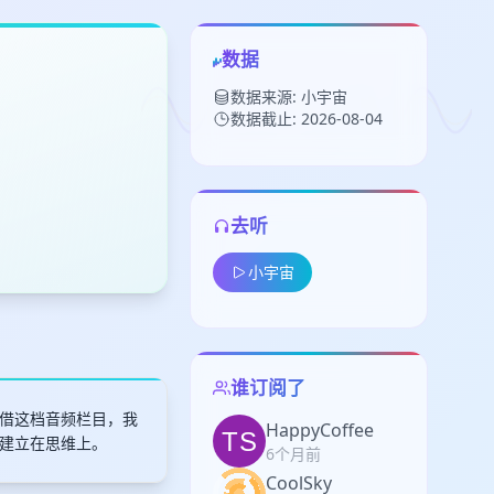
数据
数据来源: 小宇宙
数据截止: 2026-08-04
去听
留
小宇宙
下
高
见
谁订阅了
借这档音频栏目，我
HappyCoffee
建立在思维上。
6个月前
CoolSky