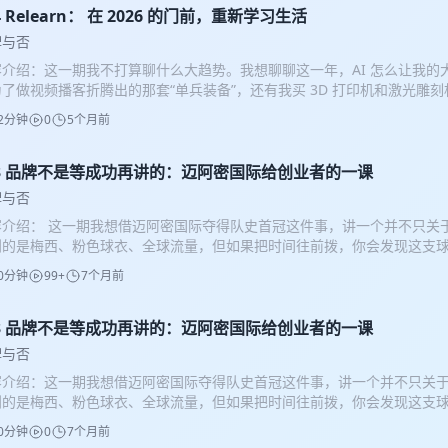
自己现在做选题总想先问问 AI，这种依赖感反而削弱了我原本的创意直觉 。
4 Relearn： 在 2026 的门前，重新学习生活
 能提供所有“标准答案”，乙方的路在哪？ 如果乙方还只是靠原来的知识
牌与否
因为会提问的甲方在 AI 那里能得到同样系统的解决办法 。 13:59 品
容介绍：这一期我不打算聊什么大趋势。我想聊聊这一年，AI 怎么让我的大
钱去消费、去体验 AI 替代不了你的感性体验，成为品牌人最直接的投资
了做视频播客折腾出的那套“单兵装备”，还有我买 3D 打印机和激光雕
最真实的实战经验累积 。 19:08 修养与趋势：一个连袜子都穿不体面的
创造快感。其实品牌做到底，就是会生活、懂拒绝、不盲目追求规模。如果你
要行走江湖，得自己先相信品牌能让生活更好；而对于当下的乙方市场，
2分钟
0
5个月前
感到被禁锢，或者在乙方路途上犹豫的人，来听听我这一年的碎片思考，
夕阳路” 。 23:01 我的视频播客工作流：一个人，两台手机也能搞定 
。时间线：04:48 AI 工具：效率确实高了，但我的大脑被“禁锢”了虽
经验：避开过热的索尼相机，换成两台 iPhone 配合 Final Cut Pro 的多机
现在做选题总想先问问 AI，这种依赖感反而削弱了我原本的创意直觉 。09:4
73 品牌不是等成功再讲的：迈阿密国际给创业者的一课
建议：视频播客比音频更能让用户产生信任感 企业做播客，视频化的形式
供所有“标准答案”，乙方的路在哪？如果乙方还只是靠原来的知识库卖方
聊我对拓竹 3D 打印等深圳“硬核玩具”民用化的看好 。 33:28 消除恐慌：用 
牌与否
会提问的甲方在 AI 那里能得到同样系统的解决办法 。13:59 品牌人
我不知道的新品牌 AI 偶尔会给我一种认知恐慌，所以我开始用自己的语
容介绍： 这一期我想借迈阿密国际夺得队史首冠这件事，讲一个并不只关
消费、去体验AI 替代不了你的感性体验，成为品牌人最直接的投资就是去
sidian 里，建立自己的外挂大脑 。 37:49 家具行话：为什么卖盗版的
到的是梅西、粉色球衣、全球流量，但如果把时间往前拨，你会发现这支
实的实战经验累积 。19:08 修养与趋势：一个连袜子都穿不体面的人
我打算深挖家具行业，想不通为什么平台在鼓吹佛山采购、推假货流量，
2023 年，而是在 2007 年——贝克汉姆加盟洛杉矶银河的那份“看起来
江湖，得自己先相信品牌能让生活更好；而对于当下的乙方市场，我劝大家
。 42:35 创造的快感：从堵门上的窟窿到对经典创意的反思 用 3D 打
0分钟
99+
7个月前
期节目，我尝试用创业者和品牌视角，完整拆解迈阿密国际从无到有的过程
 。23:01 我的视频播客工作流：一个人，两台手机也能搞定分享我一个
，远胜于现在那些被大家盲目吹捧的平庸创意 。 48:26 互联网现实：
 为什么迟迟找不到主场却没有放弃？ 为什么它一开始就不是一支“像美国
避开过热的索尼相机，换成两台 iPhone 配合 Final Cut Pro 的多机位监控
何适应？ 去中心化让赚钱界限模糊了，我们得学会与时俱进，尽量在广告
什么后来梅西的到来，更像是一场被耐心准备了十几年的兑现，而不是偶然
73 品牌不是等成功再讲的：迈阿密国际给创业者的一课
：视频播客比音频更能让用户产生信任感企业做播客，视频化的形式更有
众反感的平衡点 。 52:53 终极心态：我更迷恋那种“小富即安”的手艺
密国际的成功不是运气，而是一套从 Day One 就被反复执行的品牌蓝
对拓竹 3D 打印等深圳“硬核玩具”民用化的看好 。33:28 消除恐慌：用 Ob
叫厉害，我更羡慕那些像意大利家族工厂一样，守着手艺、安于现状、服务
牌与否
、做创业，或者正在为“什么时候才配谈品牌”而犹豫，这期节目，或许能
知道的新品牌AI 偶尔会给我一种认知恐慌，所以我开始用自己的语言把新
加入我们的听友群，进群方式：添加微信 macdavid7 “岩冷”系“澜沧
容介绍：这一期我想借迈阿密国际夺得队史首冠这件事，讲一个并不只关
够真实的参考。 时间线： 02:00 时间回到 2007 年：贝克汉姆为何在巅峰期
sidian 里，建立自己的外挂大脑 。37:49 家具行话：为什么卖盗版的
度《品牌与否》冠名品牌。 岩冷取自云南布朗族茶祖【帕岩（ǎi）冷】之
到的是梅西、粉色球衣、全球流量，但如果把时间往前拨，你会发现这支
的 MLS 有多边缘？那份决定为什么在当时难以被理解 07:00 改变联盟
我打算深挖家具行业，想不通为什么平台在鼓吹佛山采购、推假货流量，
书：@岩冷 ｜ 新浪微博：@岩冷iland_tea ｜ 天猫旗舰店：岩冷旗舰店
2023 年，而是在 2007 年——贝克汉姆加盟洛杉矶银河的那份“看起来
关注度与商业模型的转向 10:30 那颗真正的“种子”：2500 万美元的扩张条
。42:35 创造的快感：从堵门上的窟窿到对经典创意的反思用 3D 打印
0分钟
0
7个月前
节目，我尝试用创业者和品牌视角，完整拆解迈阿密国际从无到有的过程
么是迈阿密？一座失败过的城市 + 被忽视的足球人口 15:30 主场难题