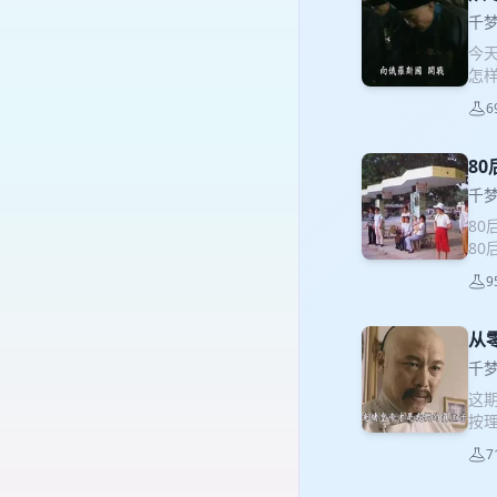
千
今
怎
宣
6
次
轴
8
千
80
8
认
9
9
目我
“衣
从
0
千
实
这
常
按
一
禁
鸿鸣
7
寺
可以
是