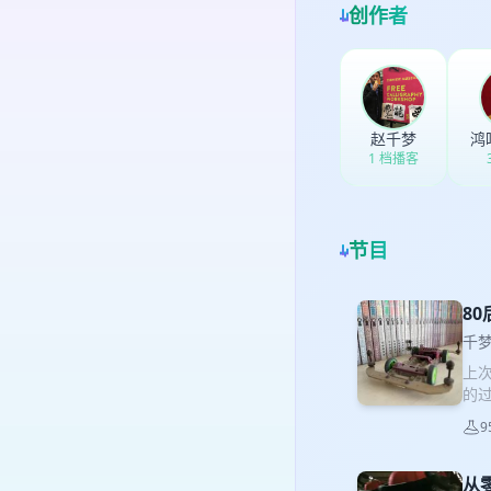
创作者
赵千梦
鸿
1 档播客
节目
8
千
上次
的
卡
9
影在
们
从