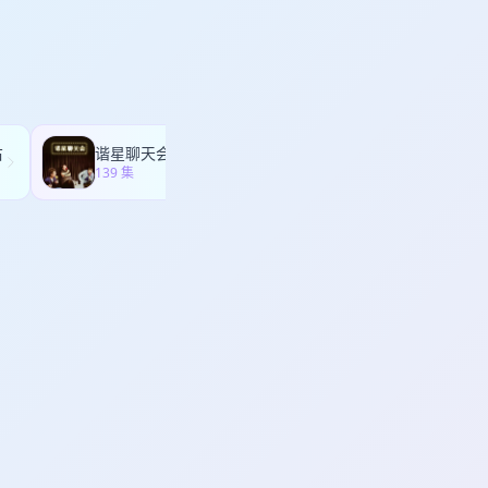
间轴，请您慢慢收听~
右
谐星聊天会
钱婧老师的会客厅
139 集
173 集