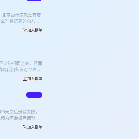
？北京西什库教堂有着
什么？慈禧真的向八国
？李鸿章为什么愿意再
加入播单
在本期节目，无需时间
着不少的相同之处，然而
响着我们各自对世界的
一件事，但其实80与
加入播单
一件事。 那么这期节
聊一聊“吃喝玩乐”，
多少提到一些8090与
付费
票何时绝迹？什么时候
怎样的存在？消失的非
03天之后迅速失败。
历过怎样的蛮荒故事？
光绪为何会被老佛爷囚
自己的经历与记忆！
象？李敖的《北京法源
by 江语晨（一首或许
加入播单
戊戌六君子中的谭嗣同
是怎样的？如果清末换