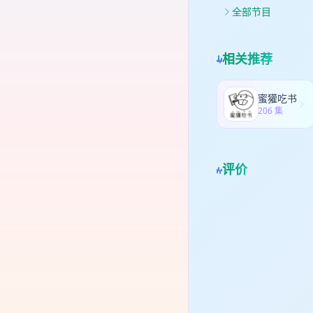
成
全部节目
相关推荐
蜜獾吃书
206 集
评价