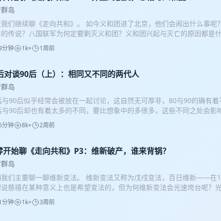
梦群岛
天我们继续聊《走向共和》。 如今义和团进了北京，他们会闹出什么事呢
样的传说？八国联军为何定要剿灭义和团？义和团兴起与灭亡的原因都是
战了吗？为什么还有人说慈禧向的是十一国宣战？庚子国难的结果是什么
9分钟
1k+
1周前
出山去签《辛丑条约》？他有自立建国的能力吗？ 历史的各种纷繁复杂尽
，请您慢慢收听~
0后对谈90后（上）：相同又不同的两代人
梦群岛
后与90后似乎经常会被放在一起讨论，这自然无可厚非，80与90的确有
0后与90后却也有着太多的不同，要比想象中的多很多，这些不同之处会影
知与感受，对很多事物的定义，观念都不同——有时候我们似乎在讨论的是
5分钟
8k+
2周前
0对这件事的感知，底色，基础都是不一样的，严格意义上讲讨论的甚至不是
们就从“吃喝嫖赌抽”这几个方面来聊聊80后与90后的异同，之后我们还会
食住行”等等等等，从中也能见证中国在80与90之间短短十年的巨变，也会
零开始聊《走向共和》P3：维新破产，谁来背锅？
0后的一些差别，同时还是对过往生活以及童年的一种苦甜参半的回忆。 粮
梦群岛
现的烧鸡自由？吃没吃过猪尾巴，知了猴，青蛙？咖啡在上世纪末是一种
期我们主要聊一聊维新变法。 维新变法又称为戊戌变法，百日维新——在1
可乐，健力宝都去哪儿了？人生中第一次吃肯德基是什么情形？我们都经
理说慈禧在某种意义上也是希望变法的，但为何维新变法会光速垮台呢？
切尽在本期节目，无需时间轴，请您慢慢收听~也欢迎大家多在评论区分享
？谁要为失败负责？是康有为一人的责任吗？康圣人到底是一个怎样的形
——80后；東子——90年；小娴&赵千梦——90后 BGM：《浪漫爱》，
1分钟
1k+
3周前
》是否对康有为有着美化？包围颐和园是否可行？是否还有更好地选择？
多少代表8090的歌，可能更多的是90） 封面图为老邯郸的一处公交站
否真的只是想用鲜血来唤醒国人？光绪是否个人能力太差？他的身体状况