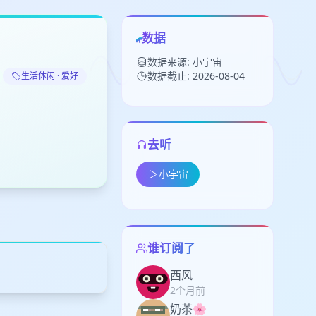
数据
数据来源: 小宇宙
数据截止: 2026-08-04
生活休闲 · 爱好
去听
留
小宇宙
下
高
见
谁订阅了
西风
2个月前
奶茶🌸