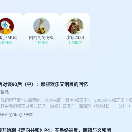
鸣_HMUq
阿阿阿阿阿東
小娴2333
3 档播客
1 档播客
1 档播客
0后对谈90后（中）：那些欢乐又泪目的回忆
梦群岛
我们聊了聊“吃喝嫖赌”，这次来聊一聊“吃喝玩乐”。 8090在吃喝玩乐
过程中我们都玩过哪些玩具，游戏？四驱车，溜溜球（悠悠球），（战斗
，翻花绳，跳皮筋等等都是怎样一波一波流行开来的？8090各自都看过哪
5分钟
3k+
5天前
8090的心中是否有着不一样的比重或情怀？金庸，武侠又对于80后和9
各自对待日漫，美剧又是什么态度？ 一切尽在本期节目，无需时间轴，请
零开始聊《走向共和》P4：养蛊终被反，慈禧与义和团