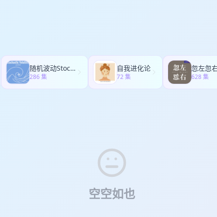
康熙或李世民这样的皇帝，历史是否会改写？ 一切尽在本期节目，无需时
随机波动StochasticVolatility
自我进化论
忽左忽
286 集
72 集
628 集
空空如也