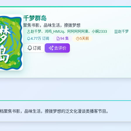
千梦群岛
聚焦书影，品味生活，撩拨梦想
赵千梦、鸿鸣_HMUq、阿阿阿阿阿東、小娴2333
赵千梦
✕
✕
✕
打分
删除确认
4.77万 订阅
94 集
5天前
加入播单
键盘下留人
订阅
去评价
创建
取消
确认删除
最长200字
档聚焦书影，品味生活，撩拨梦想的泛文化漫谈类播客节目。
取消
确定