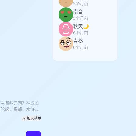
5个月前
南音
5个月前
秋天🌙
6个月前
青衫
6个月前
上都有哪些异同？在成长
）陀螺，集邮，水浒
些电影电视剧？香港电
加入播单
0后来说是怎样的呢？我
您慢慢收听~
付费