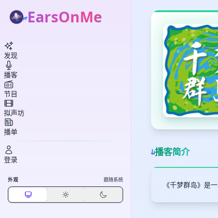
EarsOnMe
发现
播客
节目
拟声坊
播单
播客简介
登录
外观
跟随系统
《千梦群岛》是一