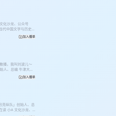
单”的title？今天我
姻，所以尝试通过社交
比如对方“已读不回”
人设光鲜、生活精彩，还
扬 文化沙龙、公众号
。最终她发现对方其实
学当代中国文学与历史博
怀，意识到问题不在自
研究生毕业 【您将听
也更清楚自己需要的是
加入播单
情的理想化追求，在周围人的
韩国男生的浪漫经历：两
也在后来带来了个人成
国见面的承诺而逐渐淡
伴侣关系的复杂影响：孩
刻——异国、美景、自
更深的矛盾，取决于双
是旅行中的非日常情境
为新的择偶标准，这在
相近、价值观契合的
乐散播，我叫刘波儿～
相亲经历。对方提出的一个问
的可能性。人生由无数
创始人、总编 牛津大学
了这个问题：这位男士
0:18 小八在亲密关
文化沙龙、公众号「月亮
总是在对方身上。
动（比如“生日第一个
加入播单
:18:00 本期是《爱情
显差异。随着时代变迁，
——这并非她做错了什
嘉宾，节目将通过有趣的
害。Daisy分享了自
很多时候并非真的爱上
己真实生活的夜晚，有
不一定只能成为恋爱对
的感觉。真正的爱需要
失眠经历以及对白天时
了自己选择未婚已育的原
性自我检讨（比如怀疑
:00 在白清扬的引导
43:00 Daisy分享
（如隐瞒有女友），而
「月亮纵队」创始人、总
具体瞬间展开，通过回
婚当成任务去完成的
此微调；如果核心需求
读 小A 文化沙龙、
坦然承认自己的心动大
离婚率的背景下，家庭经
们围绕“为什么至今未进
:30-00:15:24
归入主持人所谓的“心