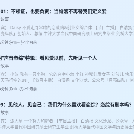
到的是小八，一位母胎solo的性感辣妹。为什么会一直单身？该怎么摆脱“母
一起听听她的故事～ 小八因父母催婚而产生结婚压力，但不愿草率进入婚
p101：不领证，也要负责：当婚姻不再替我们定义爱
件和小红书等平台主动认识异性。她分享了自己在交友中遇到的普遍问题，
情故事
hosting）、异地难发展等，其中有一段暧昧关系让她投入颇多：对方
宾】 Daisy 不爱走寻常路的恋爱脑&创业女综合体 【节目主播】 白清
合地是她多年前喜欢的博主，两人有过几次线下见面，但始终未明确关系
月亮纵队」创始人、总编 牛津大学当代中国研究硕士研究生毕业 剑桥大
交往两年的女友，且一直隐瞒单身状态。尽管一度自我怀疑，小八很快释
在读 小A 文化沙龙、公众号「月亮纵队」成员 牛津大学当代中国研究硕士
，并果断切断联系。这段经历让她对网络交友保持谨慎但仍不完全放弃，
6分钟
1k+
1个月前
 00:00:00-00:14:05 Daisy分享了自己的过往经历：她曾基于对爱
和清晰的关系。 00:31:23 小八分享了一段在西班牙巴塞罗那海滩偶遇
对声中，选择不领证而与伴侣共同抚养孩子。这个决定起初充满争议，但
在落日海边散步、相谈甚欢，留下深刻印象，但后续因对方未能兑现来英
、创业成功，以及她对生活更深层的理解。Daisy进而谈到孩子出生后对
期“声音恋综”特辑：看见爱以前，先听见一个人
联系。她意识到，真正让她心动的或许不是那个人本身，而是那个特定时
的到来可能加强夫妻之间的纽带，但这种纽带最终导向更好的关系，还是
状态下的自己共同营造的“高光瞬间”。浪漫往往依赖天时地利人和，尤其
情故事
自身的状态与相处方式。她也指出，有了孩子之后，“能否接受孩子”会成
易放大吸引力；而真正能发展成稳定关系的，可能反而是日常生活里节奏
宾】 小忽 我有一只小狗，它的名字小忽 小红 神秘红发女子 刘波儿 快
中进一步增加了择偶难度。 00:14:05-00:20:14 Daisy分享了一段
。虽然朝九晚五的生活减少了偶然邂逅的机会，但也提高了建立长期关系
3 天马行空的INFJ 【节目主播】 白清扬 文化沙龙、公众号「月亮纵队」
，让她清楚意识到两人在价值观上并不契合。白清扬则从另一个角度分析
或遗憾的片段组成，即使没有结果，那些真实的瞬间本身也值得珍惜。 00:5
代中国研究硕士研究生毕业 剑桥大学当代中国文学与历史博士在读 小A 
提问方式，实际上预设了一个立场——一旦双方感情出现问题，责任似乎
中反复“上头”却难以落地的核心原因是：她过去容易被低成本的甜言蜜语打
4分钟
1k+
2个月前
」成员 牛津大学当代中国研究硕士研究生毕业 【您将听到】 00:00:00-00
:20:14-00:36:19 白清扬提出，不同代际的人在亲密关系选择上存在明
你”），并在情感中过度主动（如自费飞北京见面），反而让对方缺乏珍惜
事》第100期特别节目，节目以“播客恋综”的方式，邀请来两男两女四位
们对长期关系的信任度下降，也更倾向于选择短期关系，以降低可能受到的伤
，而是真诚在约会市场中常不被保护的现实。 更重要的是，“心动”的本质
动环节，通过声音探索人与人之间的情感连接。四位嘉宾分享了最贴近自
p99：见他人，见自己 ：我们为什么喜欢看恋综？恋综有剧本吗？
从排斥相亲到接受相亲渠道的心态转变，并指出，通过婚恋软件认识的人
方这个人，而是迷恋“自己正在心动的状态”——那种情绪高涨、自我沉浸
宾分享了自己运动后的泡澡和与家人的互动，也有嘉宾分享了自己近期的
，也可能成为志趣相投的朋友或潜在合作伙伴。随后，Daisy进一步解释
看见对方”，而非只投射自己的期待。小八也意识到，过去遇到挫折时习惯
情故事
执念，还有嘉宾分享了与朋友游戏或学习的健康作息。 00:18:00-00:33
强调个人选择与责任承担的重要性，并分享了她对婚姻的理解。 00:36:19-00:
撩汉话术不对”），其实是不够爱自己的表现；事实上，问题往往出在对方
宾】 派大星 一个努力和解者 【节目主播】 白清扬 文化沙龙、公众号
，嘉宾们分享了自己曾经“心动的瞬间”，话题围绕恋爱关系中引发好感的
自己对婚姻与爱情区别的看法，小A则进一步讨论了现代社会中很多人把结
她不够好。健康的关系不需要单方面改变或讨好，而是双方自然愿意为彼
 牛津大学当代中国研究硕士研究生毕业 剑桥大学当代中国文学与历史博士在
过去的美好瞬间，嘉宾们重新感受到了那份纯真爱情的力量。嘉宾刘波儿
象。Daisy指出，父母一代的婚姻经历与子女的婚姻选择密切相关。在高
契合，与其强求，不如“只筛选，不改造”。 01:03:10 节目的最后，我
号「月亮纵队」成员 牛津大学当代中国研究硕士研究生毕业 【您将听到】 00:01
是因为对方的颜值，而嘉宾小红认为自己的情感反应多由激素驱动，而不能