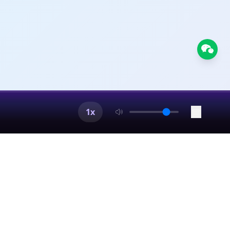
失控，然而，创作中常
视觉信息环境中形成印
结婚是否变成任务”“长
恋”或“痴迷式心动”，由心
、电视剧的区别，强调
g Theory发生关系。这个理
值得”时，关系会更自
它指一种强烈、带有不确定性和
义的完整理解延迟，以
发展出人际印象和关系
任务来解释亲密关系，
馈等特征。关于该概念
，提升作品的观赏性和
提供了一个很好的理论
tion） Ulrich
。 本期“心动的本质很
析了人们在两性关系中
、自我呈现 “孔雀开
中“个人选择与责任承担”的
rence的问题意识。
原因。 【声明】 主播
密策略：一种是展示自
统、家庭、阶层和制度
种高涨状态，并不能自
事务。 【概念小
agement，也就是人如
果。Theory,
的戏剧性，都可能放大
目投射个人情感经历，而算
自我呈现》（The
注第二现代性中的家庭结构、
，源自Arnold van
种封闭的环境可能导致
动，后来这一路径也被概括为“印
或“要不要生孩子”，而
发展。Turner在The
。 该概念延伸自哈佛
有真实内容，而是它的动
后果推给传统、伴侣或
ommunitas，将其用于理解人
pia）中提出的“信息茧
更强的亲密入口。问题
omy） “关系自主性”
1x
通常追溯到van
自己感兴趣或支持的内容，
，会决定它到底是魅
 Stoljar主编的
 between”的状
慈悲疲劳
比喻之所以有效，是因
 the Social Self。这
奏和熟人结构，更容易
娱乐行业工作者因为需要频
可以对应self-
成全”“伴侣是否应干预
，阈限状态里的吸引力
情能力透支 。这种状
ltman和Taylor
强调的不是“我完全不受
是日常生活里节奏相
家查尔斯·菲格利
交换，逐渐进入更深层、更亲
密关系不是替对方决定
漫投射 “投射”本身来自精神
理咨询师因长期接触受创伤
所以能建立连接，是因
d H. J. Morgan
匮乏、幻想或理想形象
者因过度消费苦难或情
对亲密关系的经验研究强调，
共处、责任分配和情感
里不必写得太重，不建
e）/陌生化
键的中介。 四、激
tices”由Morgan
是这句话：真正的爱需
追求“意义的延迟理解”。即
。它可以和Robert
 这个概念尤其适合解
设、旅行瞬间打动，这
观看过程中产生持续的
情包含三个核心成分：亲密、激
，谁在承担责任，谁在沟
系质量。后半段的“只
国形式主义学者维克多·
乎选择、维持和责任。
被一张证书自动创造出
，多一点观察对方是否
关键理论之一。什克洛夫斯