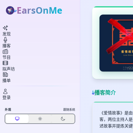
EarsOnMe
发现
播客
节目
拟声坊
播单
播客简介
登录
外观
跟随系统
《爱情故事》是由
客，两位主持人是
述故事并提炼关键