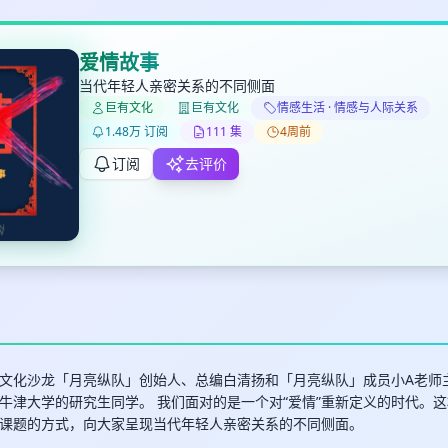
爱情故事
当代年轻人亲密关系的不同侧面
巨有文化
巨有文化
情感生活 · 情感与人际关系
✕
✕
✕
打分
删除确认
1.48万 订阅
111 集
4周前
加入播单
键盘下留人
订阅
去评价
创建
取消
确认删除
最长200字
文化沙龙「月亮纵队」创始人、总编白清扬和「月亮纵队」成员小A老师
牛津大学的研究生同学。 我们面对的是一个对“爱情”重新定义的时代。
课题的方式，向大家呈现当代年轻人亲密关系的不同侧面。
取消
确定