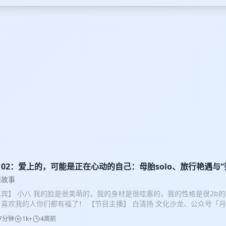
p102：爱上的，可能是正在心动的自己：母胎solo、旅行艳遇与“
情故事
嘉宾】 小八 我的脸是很美萌的，我的身材是很哇塞的，我的性格是很2b
，喜欢我的人你们都有福了！ 【节目主播】 白清扬 文化沙龙、公众号「
 牛津大学当代中国研究硕士研究生毕业 剑桥大学当代中国文学与历史博士在
7分钟
1k+
4周前
号「月亮纵队」成员 牛津大学当代中国研究硕士研究生毕业 【您将听到】 00