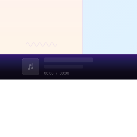
大
体
满足
易发
遇
象。
期
理学
了
论
由
渴
保
判
而必
的现
讨
支
Be
多时
被
屏
问
它
与
己，
规定
动
ti
何在
Cu
这种
法
Pr
个体
Ge
情
象
是
Rit
大学
作
父母
们
房”
不
来自
Ge
00:00
/
00:00
收起
最
力、
Rel
态
（C
为
一
感
繁
di
对
未
态
的S
别
近、
（C
密
边界
分
者
为它
的
附
感冲
自
劳动
议
（d
情、
发
要
创
St
释
些
探
情
通
筛
什克