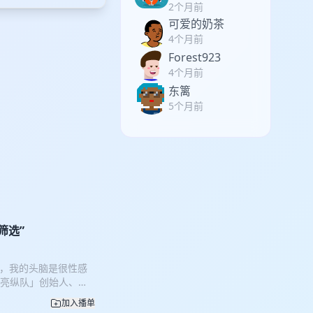
2个月前
可爱的奶茶
4个月前
Forest923
4个月前
东篱
5个月前
筛选”
的，我的头脑是很性感
月亮纵队」创始人、总
读 小A 文化沙龙、
加入播单
:04:00 今天我们