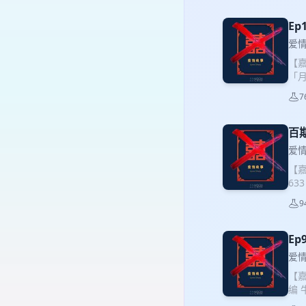
邀请
们
E
软
爱
（g
【嘉
巧
「
有
士
己
7
到】
真诚
反
人
长
百
出
子
由
爱
方
容
【嘉
现实
人
63
题
美好
当
的
系
9
纵队
00
回
故
人
么
互
E
己
对
嘉
象
“
爱
长的
因，
“
【嘉
下
了
非
编
忆
现
无法
公众
多