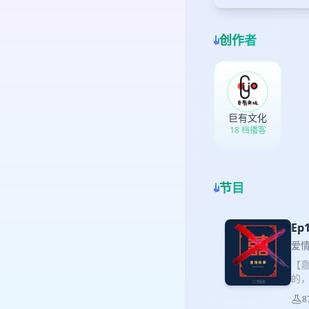
创作者
巨有文化
18 档播客
节目
E
爱
【
的
编
8
公众