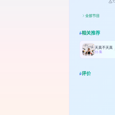
历
7
入
本
动
制
真正
情
式，
现出
期
提
男
全部节目
由
非
节
前
的
恋感
妙
接
要
安
镜
判断
建
相关推荐
得尊
强调
嘉
认
宾从
及
同
重要
Gh
在
惫
01
天真不天真
尤其
更
动。
55 集
和
年发表
扯
进入
也
di
辑
回
包
避关
房
这
核
时
实性
流
评价
事务
出，
强
01
用
无
者
故
分工
2. 
此
方法
度
195
圈
根
来越
at
负
研究
择
广播
联
中
更困
这
人
身体
An
生
法，
的
亲
好