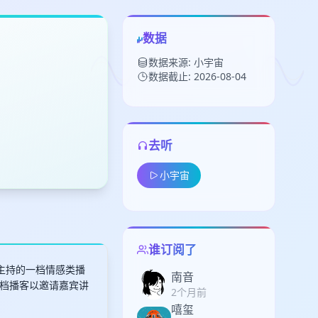
数据
数据来源: 小宇宙
数据截止: 2026-08-04
去听
留
小宇宙
下
高
见
谁订阅了
主持的一档情感类播
南音
这档播客以邀请嘉宾讲
2个月前
嘻玺