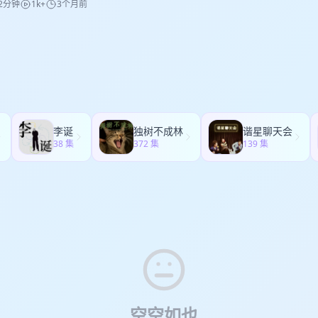
会深刻影响孩子对亲密关系的理解，而父母自身在婚姻问题上的焦虑，也
2分钟
1k+
3个月前
亲密关系”展开反思与展望。小八坦言目前虽有接触对象，但因异地且缺乏
期节目，两位主持人与嘉宾派大星共同探讨了综艺节目如何处理普通人的
的瞬间”。小A进而提问嘉宾更容易被哪种表达方式感动，大多数嘉宾更倾
。白清扬则从历史学的角度，探讨了当代人恋爱和结婚意愿大幅下降，以
接近长期关系。 白老师和小A老师分享了几条约会实用建议： - 关于“母
感在镜头下的表现。派大星分享了在综艺制作中面对的伦理边界与追求流
但每个人都强调了沟通中真诚的重要性。 00:33:00-00:39:30 白清扬
更强叛逆感的原因。 00:43:00-01:00:59 小A提出了关于爱的本质的
不必主动透露，可通过观察对方言行（如对待服务人员的态度、价值观表
到在邀请嘉宾、设置话题时，制作人需权衡节目效果与嘉宾可能遭受的网
”进一步提出了“被雨淋湿的小狗”，从而引出了关于展现自我与分享脆弱的
，还是成全？白清扬以对球队的爱与对人的爱进行对比，强调真正的爱应
用自身经历作为测试工具； - 约会沟通技巧：多提问、少过早暴露自己，
目热度与维护个人良心之间的矛盾。白清扬例举了某综艺节目通过放大嘉
者侧重于展示优越条件以吸引他人，后者则是基于信任分享深层次想法或
接受，无论成功还是失败。Daisy则指出，在亲密关系和育儿中，给予对
； - 心态建设：借助“显化法则”等正向心理暗示稳定情绪，但核心仍是“
制造冲突，推动剧情发展。节目制作方虽声称无剧本，但通过专业手法引
。两位男嘉宾也一致认为，动机和目的的不同是二者关键区别，同时指出
，过度保护反而可能带来负面影响。小A进一步讨论了当伴侣面临重要决策
慰，行动和判断力才关键。 无论情感经验多寡，都不应被标签化或评判，
头语言增强叙事效果，成功吸引观众关注。三人进而深入探讨了综艺节目
行为性质的重要因素。 00:39:30-00:55:50 小A提出了关于具体情
议，以及如何处理建议、干预与尊重之间的关系，并提出个人边界应当由
重。最后，我们祝愿小八和各位听众朋友都能找到和自己match的另一半
了“引导”而非传统意义上的“剧本”在节目中的作用。 00:15:24-00:31:
宾想象自己处于某种具体的情境中，探讨了不同个体的不同反应与沟通方
，而不是由他人替其划定。白清扬也结合自己的童年经历，讨论了父母在
未也不会提倡或鼓励采用任何一种特定形式与方法处理具体亲密关系事务。 【
其反映的两性关系变化展开，派大星指出当下年轻人恋爱中情绪价值至上
的反馈，小红提出如果对方忙碌或疲惫是合理原因，不必过度追问，633
性，并进一步延伸到伴侣关系中，如何在提供建议与尊重个人选择之间取得平衡。
osting / 消失式分手、消失式冷处理 Ghosting指一方在没有明确解
现代两性关系中的重要性，以及这种变化对节目制作的影响。小A和白清扬
的同时，内心会感到不安与焦虑，特别是对于异地恋而言，未回复可能会
:16:05 小A提出，降低预期有时会让人减少对他人主体性和决策权的干预。
李诞
独树不成林
谐星聊天会
常见于由社交软件、即时通讯和社交媒体中介的现代约会关系。Leah E. LeF
早具备自觉的交往意识，并对传统叙事持怀疑态度，他们更倾向于现代、
小A进一步提出了关于日常和承诺哪个对嘉宾个人而言更重要的追问。 00:55:5
有效沟通在亲密关系中的重要性，强调伴侣之间应当尽量拥有良好的运动
38 集
372 集
139 集
于Imagination, Cognition and Personality的研究中，把ghosting
和暧昧。随着互联网环境的影响，年轻一代成长于反思环境中，更愿意接
点名对话环节，四位嘉宾进行了一男一女单独的对话交流。 01:18:00-01:2
指出沟通技巧对于处理夫妻关系至关重要。三人随后进一步讨论了两性关
ssolution disappearance strategy”来分析，也就是一种在数字
。派大星提出了观众通过节目投射情感经历的现象，分析了算法如何影响内
响”环节，在该环节中，每位嘉宾都对另一位嘉宾留下了一段话，也对自己留
括性生活不和谐等。最后，三人回到沟通的重要性，并认为有效沟通是解
系的策略。该研究基于99位emerging adults的问卷，考察人们作为gh
”，强调内容创作者应避免煽动性内容，倡导积极正面的情感表达，鼓励观
个特别的日子里，两位主持人与嘉宾们共同录制了一期充满意义的节目，
心。 【声明】 主播与嘉宾从未也不会提倡或鼓励采用任何一种特定形式
的经验与动机。 放在这一期里，小八遇到的“已读不回”、暧昧关系无法明
与全面性。 00:31:50-00:54:36 派大星分享了恋爱综艺节目中角色
的重要性。本次节目尝试通过声音和内容判断嘉宾，成功呈现了嘉宾们真
。 【概念小tips】 1. 婚姻的去制度化（Deinstitutionalisation of M
都可以放进ghosting的语境中理解。它的问题不只在于“不回消息”，
调“选人”环节决定节目80%成功，真实故事比预设更精彩。派大星进而讨
:28:38-01:34:45 后采环节，嘉宾们有没有在节目中遇到心动的人呢？
来解释这一期反复出现的核心背景：婚姻不再像过去那样自动规定亲密关
法确认、无法追责、无法哀悼的悬置状态。对方没有给出结论，承受者却
因需频繁介入他人生活，易导致共情能力过载，甚至情绪麻木和对人性阴
事呢？让我们拭目以待吧。 【声明】 主播与嘉宾从未也不会提倡或鼓励
方式与道德意义。Andrew J. Cherlin在2004年提出“婚姻的去制度
Parasocial Interaction / 拟社会互动 “拟社会互动”最早由Donald Horton
，这一经历也赋予了他们洞察人性和事物本质的能力，有助于创作。白清
处理具体亲密关系事务。 【概念小tips】 一、声音相遇（acousmatic en
规范的弱化：伴侣如何相处、同居是否必须走向婚姻、孩子是否一定与婚
6年的文章’Mass Communication and Para-Social Interaction: Observ
中行为接受度与网络平台上差异的讨论，指出在封闭环境中不断自我确认
本的媒介条件是：嘉宾不通过视觉认识彼此，而是先通过声音发生相遇。
开放、复杂，也越来越需要个体自己判断。 放到本期里，Daisy“不领证
 a Distance’中提出，用来描述观众与媒体人物之间形成的单向亲密感
面情绪定型，尤其在某些国外论坛中，这种现象更为显著，容易引发网暴
里的acousmatic sound，即“听见声音，但看不见声音来源”。Michel 
，并不是简单的“反婚姻”，而是在婚姻制度不再能完全替个体定义亲密关
等大众媒介，但在今天也可以延伸到博主、网红、播客主播、vlogger
网群落的管理措施有助于减少此类情况，但仍需警惕情绪茧房对个人情绪
讨论过这种“声源不可见”的状态；相关解释也指出，广播、电话这类只传
难的问题：没有制度背书时，责任还能不能被承担？ 2. 纯粹关系（Pure Rela
一期里，对方“巧合地是她多年前喜欢的博主”这个细节很关键。小八并不
进而讨论了恋综对观众情感观的影响，提出了真正改变人们情感观和价值
的媒介，都具有acousmatic特征。 二、去视觉化的亲密实验 我们试图
thony Giddens在The Transformation of Intimacy中提出“纯
人，而是在见面之前，已经通过对方呈现出来的人设、生活方式和内容形
导致对事物的容忍度降低，不利于两性关系矛盾解决和良好情感发生。 00:54:3
空空如也
，不只是“不露脸”，而是通过“不露脸”改变亲密关系的初始条件。在普通
密关系的一种变化：关系越来越少依赖传统、经济安排或社会义务，而更
感。问题在于，媒介形象提供的熟悉感，不等于现实关系中的可信任性。 