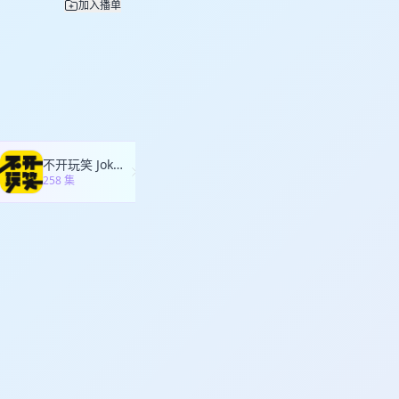
可能转化为对子女的控
加入播单
打破现状的意愿，尚未
情感故事，特别是两性
向于相对感性的表达方
及年轻人为何对婚姻表
胎单身”是否要坦白：初
量之间的抉择。派大星
就小红提出的“孔雀开屏
讨论：爱究竟是占有、自
达等）来筛选人品，而
络暴力，强调了在追求
本质区别。小红认为，
当包含对对方完整状态
让对方在倾诉中产生依
宾特定行为和表情，巧
创伤，旨在建立情感链
方自由探索的空间非常重
事在人为”——玄学只是
导嘉宾行为，有效利用
接受者的情感反馈也是
时，我们应如何提出
每个人的关系节奏都值
制作的独特性，派大星
境的反应的探讨，她邀请四位
当事人自己探索和确
。 【声明】 主播与嘉
50 对话围绕恋爱综艺节目
式。几位嘉宾有截然不
教育孩子时建立边界的
概念小tips】 1.
的转变，强调情感交流
和小忽则在共情对方疲
 01:00:59-
释的情况下突然中断联系，
提到，当代年轻一代
引发更多猜疑与情绪波
Daisy则谈到健康习惯
不开玩笑 Jokes Aside
贤者时间
ebvre等人在2019
自由的交往模式，如拉
0-01:18:00 节目
习惯与健康生活方式，
258 集
66 集
作为一种“digital
受非传统叙事的爱情逻
8:00 节目进入“声音
系中可能存在的问题，
媒介环境中通过消失来结束或逃
容消费，形成“情绪茧
下了一段话。在520
决许多亲密关系问题的
osting发起者或承受者
众反思所接收信息的真
强调真实表达与深入交
与方法处理具体亲密关系
确、异地联系逐渐淡
塑造与剧情引导的方法，他
实、有趣的一面。
arriage） 这个概念可以
更在于它让关系处于一种
论了传媒娱乐行业工作
他们之间后续会发生什么
系的合法性、稳定性、
要自己消化不确定性。
暗面的认知。尽管如
采用任何一种特定形式与
化”时，强调的是婚姻作为制
和Richard Wohl在
扬发起了关于日常社交
counter） 这一期最
姻绑定，这些都变得越
ations on Intimacy
可能导致情绪极端化和
这个概念可以借用声音
而共同抚养孩子”的选
。这个概念最初针对电视、
等危险行为。国内对互
Chion在电影声音理论
系之后，重新面对一个
等社交媒体人物身上。
和思维的负面影响。三
递声音而不呈现发声者
tionship）
是从零开始认识一个陌
观的是流量平台与算
通过“声音恋综”传达
粹关系”这一概念，用来描述现代
象，建立了某种预先的
6-01:10:29 派
恋综里，外貌、穿搭、身
多依赖双方持续的情感
这也是网络交友里很容