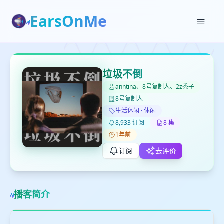
EarsOnMe
✕
✕
✕
打分
删除确认
加入播单
垃圾不倒
键盘下留人
anntina、8号复制人、2z秃子
8号复制人
创建
生活休闲 · 休闲
留
取消
确认删除
8,933 订阅
8 集
下
高
1年前
见
订阅
去评价
最长200字
播客简介
取消
确定