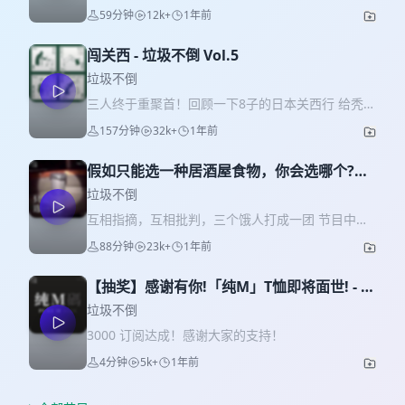
59分钟
12k+
1年前
闯关西 - 垃圾不倒 Vol.5
垃圾不倒
三人终于重聚首！回顾一下8子的日本关西行 给秃子
的ネギ袋： 奈良小鹿： 鹿：！ paper massage 可
157分钟
32k+
1年前
爱纸制品： 右下角的小虫： 神户牛肉大厨： 须磨的
海： 逼仄的京都公交车： 京都漫画博物馆咖啡厅墙
假如只能选一种居酒屋食物，你会选哪个?
上的名家手笔： 开心又感动的纸芝居： 安子拍摄的
（顺便开奖）- 垃圾不倒 Vol.4
美丽天空以及美丽海洋： 秃子拍摄的东南亚景色：
垃圾不倒
互相指摘，互相批判，三个饿人打成一团 节目中提
到的照片↓↓↓ 安子家的艺术藏品“猫鹅狗鸡”： 秃子土
88分钟
23k+
1年前
制麦克风架： bonus 延庆𩽾𩾌：
【抽奖】感谢有你!「纯M」T恤即将面世! - 垃
圾不倒 Vol.sp
垃圾不倒
3000 订阅达成！感谢大家的支持！
4分钟
5k+
1年前