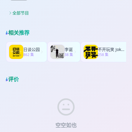
一届总统——她正是上世纪90年代秘鲁强人总统藤
同韵脚上打转。 本期主要内容 * 英国议会制政治如
判展开，这又是为什么？五次战役，到底是怎么在
传统 从甘地15次绝食，到斯里拉姆卢58天绝食身亡
森谦也之女；其二，是围绕钱凯港的持续争议。这
何运作：为什么首相轮换不需要大选 * 安迪·伯纳姆
一年内打完的？ 今天这期，我们就来回答这两个问
逼出安得拉邦，再到旺楚克的26天——绝食为什么
一港口不仅是中国在拉美布局中的关键节点，也逐
全部节目
的成长路径与"冒名顶替综合症" * 大曼彻斯特市长
题。
在印度屡试不爽？宪法之父安贝德卡为什么说这
渐演变为中美博弈中的一个敏感支点。由此，秘鲁
任期：巴士公有化与"北境之王"的诞生 * 一场教科
是"无政府状态的语法"？ * Z世代与老登共和国 年龄
不再只是一个遥远的拉美国家，而成为地缘政治与
书级的党内逼宫：斯塔默如何被迫下台 * 斯塔默与
从来成不了政治分野，这次为什么成了？社交媒体
历史结构交织的典型样本。 一个拉美国家，何以出
伯纳姆的风格对比,兼谈保守党党魁巴德诺赫的身份
相关推荐
怎么让年轻人突破交叉切割？一个印度专栏作家
现一个具有日本血统的政治家族？这背后必然牵连
错位 * 撒切尔新自由主义改革的遗产与英国央地财
写"republic of uncles"，我翻成"老登共和国"——
移民史、国家建构与权力冲突的多重线索。而钱凯
权失衡 * 十年七相是体系问题还是历史周期:回溯
这个框架能解释多少事？ * 莫迪的难题 民粹领袖靠
港的崛起，则把秘鲁进一步嵌入全球贸易与大国竞
1920年代的政治动荡 * 新媒体环境下的英国政治困
日谈公园
李诞
不开玩笑 Jokes Aside
反建制起家，掌权十年后自己成了建制。魅力型权
争的网络之中。这两个切口，恰好为理解当代秘鲁
862 集
境,与法拉奇领导的改革党崛起
38 集
258 集
威最难传承，莫迪之后谁来接？印人党这次屈服，
提供了关键入口。 本期节目，我们将从历史出发：
—————————— 【感谢妙界再次支持本期节
对执政稳固性意味着什么？ 相关往期节目： * 从印
从西班牙征服印加帝国谈起，到独立建国的曲折过
目，点击进入专属购买链接：
度的热浪，聊到莫迪的种姓｜26W23 * 印度外交：
程；再到华人与日裔移民的进入及其社会影响；延
https://mo.m.tmall.com/page/37530889?
莫迪想当「九千岁」特朗普只要「小太监」｜
伸至冷战与后冷战时期的政治演变，包括毛派武装
评价
shop_id=227373533&item_id=811738630690 】
25W34 * 印巴冲突拆解：「歼10C」与中印战争往
“光辉道路”的兴衰，以及藤森时代的崛起与转折。
我平时做播客需要长时间盯着电脑剪片、看资料，
事｜25W19 【商务合作请联系助理微信：
进入21世纪，秘鲁政治愈发陷入高度不稳定的循环
眼睛干涩酸胀、腰背酸痛、肌肉僵硬都是常态。最
Zoey06200】 【感谢 Jeep 小金锤钛镀往复式剃须
——八年八任总统，政局更迭之频繁，远超多数民
近正值暑期，不少人看手机、电脑等电子产品时间
刀支持本期节目，点击链接直达全年最低专属机
主国家。这种制度性动荡，究竟源于何种结构性问
都长了很多，眼睛、腰背的负担也大了不少，像所
制：https://mo.m.tmall.com/page/37596093?
题？而如今藤森庆子上台，她能否打破拉美政治长
以最近不少听友对之前推荐过的按摩护腰坐姿椅和
shop_id=378325130&item_id=916197162293】
期左右摆荡的惯性，还是只是新一轮循环的开始？
Y7P雾化护眼仪的返场呼声很大，这期我们也争取来
如果你身边有人的剃须刀已经用了很多年、自己却
【感谢妙界 MX08 行走腰背按摩仪支持本期节目。
了返场。 首先说说这款妙界这款Y7P升级版护眼
一直没主动换，这款剃须刀非常值得当礼物送出
点击进入专属购买链接：
空空如也
仪，就是专门针对用眼过度设计的，集雾化、按
去，礼盒包装很拿得出手，送爸爸送亲友送客户，
https://mo.m.tmall.com/page/36940436?
摩、热敷、助眠于一体，比毛巾热敷更专业，比频