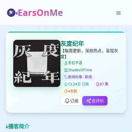
EarsOnMe
✕
✕
✕
打分
删除确认
加入播单
灰度纪年
键盘下留人
【每周更新，深剖热点，呈现灰
度】
冬石不语
创建
留
取消
确认删除
ShadesOfTime
下
新闻时事 · 新闻
高
12.24万 订阅
87 集
见
4天前
订阅
去评价
最长200字
播客简介
取消
确定