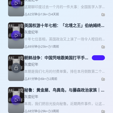
这期聊印度过去一个月的一件大事：全国医学入学
考试泄题，成绩作废，两百多万考生要重考，二十
62分钟
13k+
4天前
个学生自杀。 事情本身不复杂，但折射出来的印度
社会细节很多：为什么一个小镇能变成补习之都？
英国权游十年七相：「北境之王」伯纳姆终成
为什么首席大法官管失业年轻人叫"蟑螂"，会引爆那
「国王之手」｜26W30
么大的愤怒？为什么一个靠AI梗图起家的虚拟政
灰度纪年
党，最后真能把内阁部长拉下台？ 我们顺着这条
十年七位首相，英国政治又上演了一场令人瞠目的
线，聊了印度的高考、补习产业、绝食传统，还有
走马灯。这一次没有大选，没有党内竞逐辩论，安
69分钟
25k+
1周前
一个很有意思的说法——印度是个"老登共和国"，由
迪·伯纳姆甚至在一个多月前都还不是下议院议员，
老登统治，为老登而生。 本期内容大致分几块： *
却在一场惊险的政治操作后，直接从大曼彻斯特市
考试与泄题 医学版高考，220万人考，公立医学院
朝鲜战争：中国凭啥跟美国打平手？
付费
长空降成为首相。斯塔默为何在民意崩盘、内阁接
只收6万。泄题发生在考前48小时，生物科90道题全
｜26W29
连辞职的重压下依然硬挺，最终又为何在伯纳姆胜
灰度纪年
部命中。2024年泄过一次，只有155人受益，没重
选议员后仅四天闭门辞任？这背后是一场纸牌屋级
本期是我们七月的付费单集，排在本月倒数第二个
考；这次为什么不一样？ * 补习产业 西卡尔小镇，
的党内逼宫大戏。 这一集,我们聊聊安迪·伯纳姆是
周一。接着上一期，我们继续讲朝鲜战争。上一
30万人口，每年涌入十万考生。一套"猜题卷"卖几
81分钟
6k+
2周前
谁：从利物浦工薪家庭走出的剑桥毕业生,如何带
期，我们讲朝鲜战争是如何打起来的；这一期，我
万卢比，考前卖出三万份。印度毕业生失业率是文
着"冒名顶替综合症"辗转于布莱尔、布朗、米利班德
们讲朝鲜战争是怎么打的。 每次想到朝鲜战争，我
盲青年的9倍——越找不到工作越要考，越考补习越
三任领导人之间；他如何在曼彻斯特找到自己的位
秘鲁：黄金屋、鸟粪岛，与藤森政治家族｜
心里总有两个疑问。第一，志愿军装备落后、后勤
贵，越贵输得越惨，这个循环怎么来的？ * "蟑螂人
置，把巴士系统重新公有化,一路干成"北境之王"；
26W28
薄弱，又没有制空权和制海权，为什么还能和技
灰度纪年
民党" 首席大法官说失业青年是蟑螂，一个留学生用
又如何借一场精心设计的议员补选，完成惊险回
术、训练都占优的美国军队打成这样？第二，朝鲜
AI画了挥拳头的蟑螂，给运动起名"Cockroach
本周，我们把目光投向秘鲁。近期两件事件，让这
归。我们也会聊聊撒切尔留下的私有化遗产、央地
战争明明打了三年，但真正决定战局的五次大规模
Janta Party"。这个梗为什么两层都讽刺？
个国家重新进入观察视野：其一，藤森庆子当选新
财权失衡的老问题,以及英国政治为何总在历史的相
68分钟
29k+
3周前
战役，几乎都集中在第一年，后面两年主要围绕谈
Instagram粉丝怎么超过执政的人民党？ * 绝食的