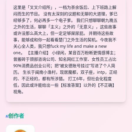
这里是「叉叉介绍所」，一档为茶余饭后、上下班路上解
闷而生的节目。 没有太深刻的议题和无聊的大道理，爹已
经够多了，何必再多一个电子爹。 我们只想聊聊朝九晚五
之外的生活，聊聊「主义」之外的「无意义」，这些故事
或许没那么高大上，但一定足够屎尿屁。 并期待这些故
事，能够成和你一起看看楚门之外生活的契机。今夜我不
关心全人类，我只想fuck my life and make a new
one。 【主播介绍】 小绿闲，某音百万粉断更情感博主；
曾搬砖于颈部咨询公司、知名网红工作室、女性员工占比
90%消费品创业公司；把“被女德账号挂过”写进了个人简
历。 生长于闽南小渔村，现居魔都，双子座，intp，正经
的、不正经的，都有所涉猎。 打工6年，但社会化程度
低，因此或许能给出一些【标准答案】以外的【不正确】
视角。
创作者