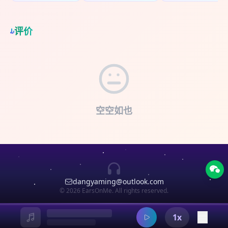
备役，刚失恋。 【本期主播】 小绿闲： 某音百万粉
考：方舱经历，让我怀疑一切制度存在的合理性
及我们该如何解开自己。 我们会聊到： 翻翻小账
天，明天，大后天（再多一天我就得考虑考虑
断更情感博主；曾搬砖于颈部咨询公司、知名网红
17:58 绿闲：那总是湿冷的10平米小出租屋，我本
本：为什么感情走到最后，我们变得越来越无法沟
了）。 我们也建了一个小小的听友群，如果大家对
工作室、女性员工占比90%消费品创业公司；把“被
可以忍受 30:14 小香离开上海的契机：被出轨、“说
通？ 感情要长久，关键在建立两个人共同的“生活秩
评价
本期内容的未完八卦还有好奇，欢迎入群吐槽，入
女德账号挂过”写进了个人简历。 生长于闽南小渔
谎的人的要吞1000根针” 55:41 家乡是我的DNA：
序感” 定期清除情绪压力：持续积累会让人在亲密关
群添加微信：ALv_0511或扫码~（希望加微信的听
村，现居广东，双子座，intp，正经的、不正经
瘦狗、老人会、青年会、永远提醒自己是“异乡人”的
系中变得尖锐 绿闲：我的家庭信仰是如何破碎的 自
友能备注从哪里第一次了解到叉叉介绍所，比如小
的，都有所涉猎。 打工6年，但社会化程度低，因此
泉州人 1:01:49 缓慢归乡的我们：回家“割麦子”是头
力更生后，我们家的权力结构转变了 小谭：在咨询
宇宙、小红书、抖音） 【本期嘉宾】： 哦一：媒体
或许能给出一些【标准答案】以外的【不正确】视
等大事 1:09:25 老罗：我可以接受我“丑丑的死去”
师的帮助下，我感受到了绿闲的变化 设置安全词，
人，阿绿的“缓友” 【本期主播】： 小绿闲： 某音百
角。 【时间戳】 05:27 婚宴流水席：16道菜，人间
1:10:37 为什么小香会是绿闲可以“临终托孤”的对象
让情绪悬崖勒马 开解自己是一项技术活，这两本书
万粉断更情感博主；曾搬砖于颈部咨询公司、知名
有味在闽南 11:47 神明也要过生日！乡亲宴请神明
【节目介绍】： 这里是「叉叉介绍所」，一档为茶
带你入门 …… 我们也建了一个小小的听友群，如果
网红工作室、女性员工占比90%消费品创业公司；
看脱衣舞？ 20:04 闽南丧葬：丧事喜办！DJ放起，
余饭后、上下班路上解闷而生的节目。 没有太深刻
大家对本期内容的未完八卦还有好奇，欢迎入群吐
把“被女德账号挂过”写进了个人简历。 生长于闽南
亲友团City walk，哭丧也能找替身 25:14 一命二运
的议题和无聊的大道理，爹已经够多了，何必再多
槽，入群添加微信：ALv_0511（希望加微信的听友
空空如也
小渔村，现居魔都，双子座，intp，正经的、不正
三风水？闽南人对“八字”有多执着 27:33 追男宝？国
一个电子爹。 我们只想聊聊朝九晚五之外的生活，
能备注从哪里第一次了解到叉叉介绍所，比如小宇
经的，都有所涉猎。 打工6年，但社会化程度低，因
足未来逆袭有望！ 33:43 算命师傅和咨询公司操作
聊聊「主义」之外的「无意义」，这些故事或许没
宙、小红书、抖音） 【本期嘉宾】 小谭：绿闲的前
此或许能给出一些【标准答案】以外的【不正确】
上有共性？绿闲经历分享 38:03 正确抽签流程教
那么高大上，但一定足够屎尿屁。 并期待这些故
夫哥；受害者 【本期主播】 小绿闲： 某音百万粉断
视角。 【时间戳】 ： 06:25 交友就像斗地主：牌运
学：掷筊杯、抽签、听香 41:23 绿妈与佛祖的“神交”
事，能够成和你一起看看楚门之外生活的契机。今
更情感博主；曾搬砖于颈部咨询公司、知名网红工
比牌技更重要 07:07 该死的绿闲：断崖式消失2年，
48:49 潮汕x闽南共性：饮茶饮食文化、?重男轻女、
夜我不关心全人类，我只想fuck my life and make
作室、女性员工占比90%消费品创业公司；把“被女
该给朋友磕头下跪！ 12:22 亦敌亦友？我们同病相
脏话、宗教文化、宗族文化 58:30 了解更多闽南文
a new one。 点击订阅，恭喜发财！ 【BGM】：好
德账号挂过”写进了个人简历。 生长于闽南小渔村，
怜，却又彼此折磨 17:18 不想撕破脸、互扯头花、
化：闽南语歌歌单推荐+台湾文学作者推荐 （歌单：
き-杉本エマ
现居魔都，双子座，intp，正经的、不正经的，都
dangyaming@outlook.com
恨到失心疯？那些走散或闹掰的朋友 34:05 和这样
* 云中月圆 -王识贤/孙淑媚 * 星星知我心 -方文琳 *
有所涉猎。 打工6年，但社会化程度低，因此或许能
© 2026 EarsOnMe. All rights reserved.
的人做朋友？达咩！ 38:22 排他的友谊：蠢事做
甘愿 -彭佳慧 * 牵阮的手 -苏打绿 * 走马灯-梅花三
给出一些【标准答案】以外的【不正确】视角。
尽，尴尬到抠脚的回忆罪证大盘点 43:41 重色轻
姐妹 * 金包银 * 酒干倘卖无 * 起肖诶风-汤姆与哈克
【时间戳】 03:29 绿闲：为什么我要去做心理咨
友？容我狡辩！ 1:11:01 我们是傲慢的“度假者”：窃
1x
* 后山的山 -汤姆与哈克 * 忧愁 -小安 * 无眠 - 苏打
询？因为我有“病” 05:29 前夫哥现场开扒：绿闲是怎
取小镇青年身上的“烟火气” 1:20:14 上野千鹤子：交
绿 * 勇敢 -五月天 * 江蕙系列：旧情也绵绵、再会