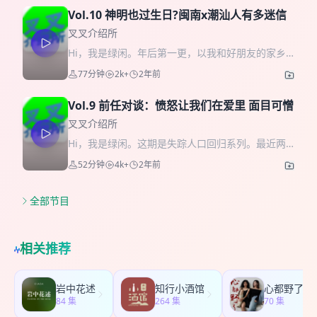
感逐渐消减，随之而来的是更为浓烈的孤独。 「朋
见谅（如果一些口癖让你感到不舒服，我先道个歉
Vol.10 神明也过生日?闽南x潮汕人有多迷信
友」是很平常的两个字，却总是掷地有声。不可否
🧎：） 本期节目我邀请到了三位朋友，我们会聊
认，我生活里有一大部分的“浓烈”，都是朋友带来
叉叉介绍所
到： 离家后在一线城市生活的困境、几次“逃离”一
的。我们时常能从朋友身上习得一些什么，朋友又
Hi，我是绿闲。年后第一更，以我和好朋友的家乡
线城市的契机、家乡记忆以及“养老”焦虑和生存恐惧
总能从我们身上带走一些什么，我们看似在交换友
闽南x潮汕相关的内容跟大家见面。本期邀请了我的
…… 总之，这是一期朋友间很日常的对话，没有太刻
77分钟
2k+
2年前
谊，实则在交换我们的基因。我们和朋友，一场际
好朋友阿荣，和大家分享我们眼中的闽南和潮汕。
意去设置所谓的对话框架。但可以听听看，也许喜
遇，互相都把彼此塑造成了新的人。 只是很遗憾，
我们会聊到： 两个地区的宗教文化、宗族文化、饮
欢呢。 （对话中有一些“假设”情节，完全是在口
生活并不总是尽如人意，朋友会离开，青春会散
Vol.9 前任对谈：愤怒让我们在爱里 面目可憎
食文化、丧葬文化、命理文化、饮茶文化，甚至..偷
嗨。不会真的去做违法乱纪的事情。请不要审判
场，让我们最后的缅怀更像是一个不合时宜的遗腹
渡“文化”、闽南和潮汕地区是否排外、是否重男轻
叉叉介绍所
我。。🙏） 郑重感谢本期节目赞助商：只在微信小
子。 今天的节目是一期加更，我本想把标题起作“跟
女... （刚过完年不久，我俩的家乡口音也都还没能
程序能买到的新朋友——「营养工厂 UndoAge」对
Hi，我是绿闲。这期是失踪人口回归系列。最近两
好朋友道歉 向坏朋友索命”，想想还是算了。本期节
完全调回来，而且这一期有很多的脏话和口癖，也
本期节目的支持！从去年年底我开始走上了调理身
个月更新频率比较低，一方面私活很忙（可惜没怎
目我邀请到了我的朋友哦一，我们会聊到： 闹掰的
52分钟
4k+
2年前
有很多“地域自黑”，如果对此介意的朋友，可以关掉
体的路，精力有所回升，也推荐给朋友们。 如何购
么挣到钱）；另一方面，我用这两个月时间，做了
朋友：友尽撕头花？朋友，我有痛快过你有没有 最
不听。再次申明：真的没有地域歧视，今天没有，
买？ * 点击进入➡️营养工厂微信小程序，享受新人
一次心理咨询。在咨询师的帮助下，得以重新反思
佳损友：再没有人像你，让我眼泪背着流 蠢事做
未来也不会有。btw录制环境比较嘈杂，我已经尽力
专属优惠 * 下单记得备注暗号“叉叉介绍所”，获取双
和整理自己的生活，以一个比较有活力的面貌出现
全部节目
尽？我的青春留下羞耻案底 爱恨交加才足够轰轰烈
降噪了，但还是有一些去不掉。为了脱敏，也剪掉
倍积分，积分可以兑换更多健康实用产品 * 🎁别忘
在大家面前。 本期节目由线上心理咨询平台Glowe
烈：朋友间也可以“虐恋” …… 这一期节目也是我的忏
了很多部分，所以可能会有些地方听起来很跳跃，
了参加互动抽奖活动！评论区发送你的订单号，我
阁楼APP赞助播出。 在本期播客下面留言，我们会
悔录，音频在剪辑的时候，又有了一些和对谈时不
有些地方笑得莫名其妙，我先道个歉🙏） 我们也建
们会抽取一位幸运听友免单一瓶 我自己在吃的
选择三位股东朋友赠送 200 元的阁楼APP优惠券(限
一样的思考发生。陈奕迅《最佳损友》里的歌词是
相关推荐
了一个小小的听友群，如果大家对本期内容的未完
NMN！下单的朋友们记得来多多互动！ 【本期嘉
双周方案使用）。同时还有阳光普照奖，下载阁楼
如此应景，借其中几句送给我的最佳损友们——无
八卦还有好奇，欢迎入群吐槽，入群添加微信：
宾】： 小香：非科班出身文艺逼，普世矫情，立志
APP 注册时使用我们播客的专属邀请码 【0511】
法再与你交心联手，毕竟难得有过最佳损友。从前
ALv_0511（希望加微信的听友能备注从哪里第一次
不渡文艺男。 老罗：台州姑娘，音乐人类学在读博
可以享受 50 元专属优惠券。感谢金主妈妈~ 这次我
共你促膝把酒倾通宵都不够，我有痛快过，你有没
岩中花述
知行小酒馆
了解到叉叉介绍所，比如小宇宙、小红书、抖音）
士 达禾：小香的男嘉宾 【本期主播】： 小绿闲：一
依然邀请了我的老朋友小谭，就着心理咨询的话
84 集
有？ 想跟好朋友道歉，我是一个不那么合格的朋
264 集
70 集
【本期嘉宾】 阿荣：潮汕扑摸话传承人、公务员预
个大方向上的好人。 【时间戳】 ： 7:14 老罗弃
题，聊聊亲密关系中那些无力感和无端的愤怒，以
友，也向“坏朋友”道别吧，不索命了，祝你好，今