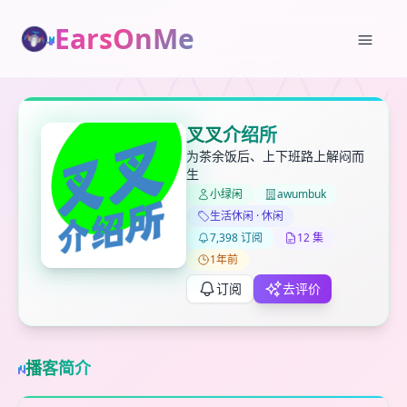
EarsOnMe
✕
✕
✕
打分
删除确认
叉叉介绍所
加入播单
为茶余饭后、上下班路上解闷而
键盘下留人
生
小绿闲
awumbuk
创建
生活休闲 · 休闲
留
取消
确认删除
下
7,398 订阅
12 集
高
1年前
见
订阅
去评价
最长200字
播客简介
取消
确定