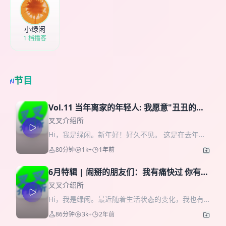
小绿闲
1 档播客
节目
Vol.11 当年离家的年轻人: 我愿意"丑丑的死
去"
叉叉介绍所
Hi，我是绿闲。新年好！好久不见。 这是在去年就
录制好的一期节目，迟迟没有发出。当天是边喝酒
80分钟
1k+
1年前
边和朋友们打着视频录制的，录了4个多小时，剪成
这一个多小时的音频。在今年完成剩余部分音频剪
6月特辑 | 闹掰的朋友们：我有痛快过 你有没
辑的时候，才意识到我的心境和录制那时相比，已
有？
经发生了翻天覆地的变化。惊讶于时间的威力。剪
叉叉介绍所
辑的过程，会不断看见自己的傲慢、匮乏，也因此
Hi，我是绿闲。最近随着生活状态的变化，我也有
我还是选择保留了很多已经失去时效性的表达。另
了一些心境变化，比如说越来越能感知到30岁人的
86分钟
3k+
2年前
外，我已经剪掉了大量的口癖和语气词，但因为灯
恐惧。这种恐惧不在于衰老，而在于浓烈的那些情
下黑，有一些重复和遗漏恐怕没能及时发现，也请