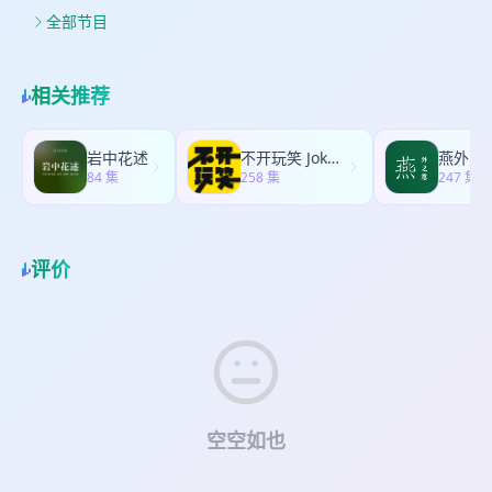
全部节目
相关推荐
岩中花述
不开玩笑 Jokes Aside
燕外之
84 集
258 集
247 集
评价
空空如也