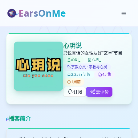
EarsOnMe
✕
✕
✕
打分
删除确认
加入播单
心玥说
键盘下留人
只说真话的女性友好“玄学”节目
心玥_
心玥_
宗教心灵 · 宗教与心灵
创建
留
取消
确认删除
2.25万 订阅
45 集
下
1周前
高
订阅
去评价
见
最长200字
播客简介
取消
确定