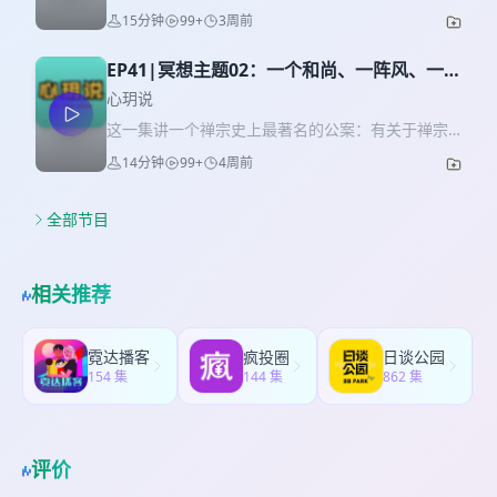
类。 03：45 佛教对神通的态度——承认存在，但不
时候总是走神，是不是我哪里做错了？ 这一集，我
期一个「人生议题」探讨，不止是心灵按摩，试图
15分钟
99+
3周前
建议追求。 07：50 科学对神通的一些解释。 11：
们来聊聊冥想中每个人都会遇到的困惑——走神。
真正帮你「一起」解决点什么。 「下期提示」 下一
28 如何去面对神通的问题？我个人的看法，给你参
你会听到： 走神到底有多正常？（哈佛大学的数据
期，我们讲——为什么“不想”最难？如果你有有关冥
考。 「关于节目」 本播客由中国传统占星师「心
EP41|冥想主题02：一个和尚、一阵风、一团
可能会让你松一口气） 锚不只是呼吸——不同传统
想的问题，也欢迎你联络小助理Xinyue11735，或
玥」出品，是一档使用有效“工具”陪你看世界，只说
火
用不同方式“抛锚” 大多数人误解走神的那个瞬间
心玥说
者在节目下面留言，说说你的想法。下期见。
真话不说废话的节目。每期一个「人生议题」探
——“发现自己走神”不是失败，是成功 每一次“把走
这一集讲一个禅宗史上最著名的公案：有关于禅宗
讨，不止是心灵按摩，试图真正帮你「一起」解决
神拉回来”，到底在练什么？ 一个水瓶的比喻：为什
二祖——慧可和师傅达摩的故事。 在这个故事里，
点什么。 「下期提示」 下一期，我们讲——跟着
14分钟
99+
4周前
么“什么都不做”反而是最快的方法？ 「Timeline」
我讲了慧可大师经历了什么样的身心困顿；达摩做
App练冥想，到底有没有用？引导式vs寂静式，怎
01:54 大脑中的默认模式网络，什么都不做的时候最
了什么；和这个故事到底在说什么。你可能要和今
么选？如果你有有关冥想的问题，也欢迎你联络小
活跃 02:45 冥想在训练大脑这台机器 03:15 头脑走
天的我们有什么关系？如果你好奇，或者已经在尝
全部节目
助理Xinyue11735，或者在节目下面留言，说说你
神的四个阶段 03:45 头脑中的船与锚 04:40观呼吸
试冥想的练习。那这个故事将告诉你，在前人的实
的想法。下期见。
和其他“锚点” 07:45 走神的另外一个坑 09:35 两个
践中总结出的——冥想练习应该报以何种心态才是
重要的关键词：觉察和接纳 10:56拉回走神的训练目
正途。 「Timeline」 01:15 慧可的故事开始。
相关推荐
的 「关于节目」 本播客由中国传统占星师「心玥」
02:50 嵩山少林寺后山的菩提达摩。 03:45 立雪断
出品，是一档使用有效“工具”陪你看世界，只说真话
臂。 07:35 “寻心了不可得”“我与汝安心竟” 09:00 那
不说废话的节目。每期一个「人生议题」探讨，不
个内心不安的缘由 11:40 不追寻就是不安的“解药”
霓达播客
疯投圈
日谈公园
止是心灵按摩，试图真正帮你「一起」解决点什
「关于节目」 本播客由中国传统占星师「心玥」出
154 集
144 集
862 集
么。 「下期提示」 下一期，我们讲——冥想练久
品，是一档使用有效“工具”陪你看世界，只说真话不
了，会不会有“超能力”；和一个理性的人怎么看待开
说废话的节目。每期一个「人生议题」探讨，不止
悟和神通的话题。如果你有有关冥想的问题，也欢
是心灵按摩，试图真正帮你「一起」解决点什么。
迎你联络小助理Xinyue11735，或者在节目下面留
「下期提示」 下一期，我们讲——冥想走神怎么
评价
言，说说你的想法。下期见。
办。如果你有其他有关冥想的问题，也欢迎你联络