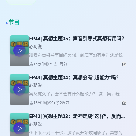
节目
EP44|冥想主题05：声音引导式冥想有用吗？
心玥说
跟着声音引导节目练冥想，到底有没有用？还是说
我应该找个老师？或者自己安静地坐着就好？ 这一
15分钟
79
1周前
集，我们来聊聊这个每个人都会遇到的问题。你会
听到： 引导式冥想是什么？它从哪里来？ 引导式冥
EP43|冥想主题04：冥想会有“超能力”吗？
想和寂静冥想的区别——“辅助轮”vs“自己骑行” 声音
引导节目能给你什么？给不了你什么？ 三个问题，
心玥说
帮你判断“今天我该用声音引导节目还是该自己坐”
冥想练久了，会不会有什么超能力？ 这一集，我们
「Timeline」 01：51 什么是引导式的冥想？ 04：
直面这个最敏感的话题。你会听到： 佛教经典中的
15分钟
99+
2周前
25引导式冥想的类型 05：20引导式冥想和寂静的冥
“三明六通”到底是什么？ 佛教和禅宗对神通的态度
想的区别 07：35两种冥想哪种更好？ 09：00声音
——“承认但不提倡，甚至禁止” 一个理性视角：超
引导节目能给你什么？给不了你什么？ 11：35 三个
EP42|冥想主题03：走神走成“这样”，反而对
自然体验背后，有没有可能的科学解释？ 普通人该
问题，帮你判断应该如何选择。 「关于节目」 本播
了？
怎么对待“开悟”和“神通”？三条实用原则
心玥说
客由中国传统占星师「心玥」出品，是一档使用有
「Timeline」 01：24 佛经中对神通的说明、分
坐下来不到三十秒，脑子就开始放电影了。冥想的
效“工具”陪你看世界，只说真话不说废话的节目。每