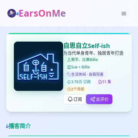
EarsOnMe
✕
✕
✕
打分
删除确认
加入播单
自思自立Self-ish
键盘下留人
为当代单身青年、独居青年打造
撕宇、比栗Billie
Sue + Billie
创建
留
取消
确认删除
生活休闲 · 自我完善
下
3.76万 订阅
51 集
高
2个月前
见
订阅
去评价
最长200字
播客简介
取消
确定