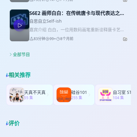
是飞行员教官，又后来是程序员。除此之外呢，她
人的故事 牧羊女的一天 在冰天雪地里翻越四座山找
利亚文学中最独特也最重要的声音之一。 本期节目
也是一个玄学少女，会在东西找不到啊或者事情进
牛 牧区没有导航，也没有路痴 * 以山来定位："神山
中，我们聊聊： 📚 为什么Alice Pung的作品值得被
展不顺利的时候让AI起一个奇门遁甲卦来看看自己
S6E2 画师白白：在传统唐卡与现代表达之间
的东侧、西侧" 16:02 动物的故事 狼是草原上的“小
中文读者看见 📚 澳大利亚移民文学究竟在写些什么
应该做什么。 Alison一直是一个喜欢思考、善于归
开山探路｜藏地女孩
可爱” 熊也爱吃糖油混合物？！ * 人熊冲突：在三江
自思自立Self-ish
📚 《Unpolished Gem》《Her Father's
纳、非常非常健谈，讲话也很有趣的人，所以一直
源日益严重 秋卓家有100多头牛，每一头都她能认
Daughter》《Laurinda》《One Hundred
嘉宾介绍 白白，一位用数码画笔重新诠释唐卡艺术
以来我都很想邀请她来分享一下女生在新西兰航校
出来 * 秋卓家的牛不卖，一年只杀一头 23:39 生命
Days》等代表作的魅力在哪里 📚 为什么她的作品
的年轻画师。从童年在沙土上画画，到创作出爆款
当飞行教官是什么样的体验。但她身上又有一个巨
83分钟
99+
8个月前
的故事 秋卓："如果遇到熊，我没死，能说一点话，
总能让人想起自己的家庭、母亲与成长经历 📚 海外
佛像卡通形象，她找到了一条既尊重传统又拥抱创
大的反差，就是私下聊天滔滔不绝，一涉及到公共
我想跟爸妈说：别把熊杀了" 白白："人取于自然，
华人女性经验在文学中的呈现与缺席 对于Billie来
新的独特道路。在男性主导的唐卡艺术领域，她用
表达，她就会说“哎呀我一点表达欲都没有，算了算
也应当归于自然"。 白白的画作《归》 29:44 学习的
说，Alice最珍贵的地方在于：她从不把“移民”当作
女性视角重新诠释传统符号；在文化保护与现代表
全部节目
了” 这些年来我们一起嗦粉，一起吃折耳根，一起烧
故事 * 因为在藏语里谐音，秋卓等待了三年也没发
一个宏大的社会学概念来书写，而是始终关注人与
达的张力中，她寻找着属于这一代草原女性的发声
烤，一起在巴厘岛搭野摩托，每次聊很多话题聊得
生的“跑步比赛”，其实是“考试”的意思 * 手机被秋卓
人之间最真实的情感关系。她笔下的人物会争吵、
方式。 特约主播 漾，Billie和Siyu的朋友里的户外
很开心时候的时候我都会第几百次认真邀请她来自
用成了学习机："一个一个打，看会弹出什么字"
会误解、会彼此控制，也会笨拙地爱着对方。那些
达人，播客“口袋山河”主播。往期节目：自思自立
私自利录一期播客，但是她一直都是摆摆手说，“哎
相关推荐
37:47 写诗的故事 * 从“低着头干活”，到“抬起头看
故事发生在墨尔本，却同样可能发生在广州、上
S4E3 为什么要去山里走路啊！ 本期你会听到： - 从
呀不行不行”。于是就这样过了三五年，直到最近，
见美” * 写诗几乎都是一遍过：“当下的可能就是最好
海、台北，或者任何一个有家庭存在的地方。 希望
沙土画到唐卡再到iPad 小学在沙土上画，初中临摹
她跟我说，开始学打网球之后突然有表达欲了，想
的” * 备忘录诗人的备忘录里有2000多首诗 41:22
这一期节目，能让更多中文读者认识这位我喜欢了
电视剧里的服装设计，大学历经波折终于考进唐卡
要来和我们自思自立的朋友们分享自己这些年来的
天真不天真
硅谷101
选择的故事 秋卓："我从来没向往过大城市的生活"
很多年的作家。 📖 本期提及作品： 《Unpolished
专业。大二时向同学借iPad画画接单攒钱，终于买
55 集
反复横跳与多重斜杠、也从命理和玄学的角度分析
255 集
104 集
* 白白转述："她会死在故土，但希望在那期间去看
Gem》 《Her Father's Daughter》 《Laurinda》
下自己的设备，逐渐找到了自己的风格。 -"你这样
自己的自洽路径。 Part 1｜一个高敏感理性主义者
到更多的世界" * 秋卓的梦想：在草原上盖个小房
《One Hundred Days》 🎧 欢迎在评论区和我们
画是亵渎神灵"——文化再生产的权力之争 把庄严的
的自述 * Alison / 阿晨 / 森子，昆明人，折耳根联
子，开小书店，看日出日落 46:38 流言杀人的故事
分享： 有没有哪位你特别喜欢，却一直没有被翻译
唐卡画成可爱卡通，白白遭到不少反对。但她坚
盟，家乡宝家乡胃 * ENFJ：高认知密度＋高情绪感
藏族谚语："三十个人有三十个想法，三十头牛有六
成中文的作家？
持：这样年轻人才愿意了解传统文化。同时，她严
评价
知＋强责任感 * 命理一句话：水命以火为用——内
十只牛角" * 每次出来都很难，要被骂、被造谣 * 如
格遵循造像学规范画每一个法器——"核心不能变"。
在细腻消化，外在热情落地 * 做事风格：设计者 /
果往心里去，早上天葬台了 * "允许自己做自己，也
这场争论背后，是关于"谁有权诠释传统"的文化权力
调度者 / 承压者，擅长拆复杂、理顺关系、长期托