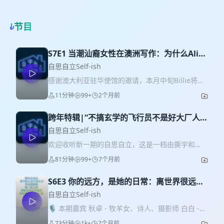
节目
S7E1 当潮汕裔女性在澳洲写作：为什么Alice
Pung的作品值得被中文读者看见
自思自立Self-ish
感谢澳大利亚驻华使馆的邀请，本月中旬Billie将作
为翻译和澳大利亚宝藏作家Alice Pung一起参与今
11分钟
99+
2个月前
年的北京国际书展（BIBF）。欢迎大家报名参与6月
18日的澳大利亚文学之夜——作家Alice Pung北京
跨年特辑|“不搞玄学的飞行员不是好大厂人”
分享交流
一个高敏感理性主义者如何在现实世界安放自
https://mp.weixin.qq.com/s/keY07tv11z_bjCbN3Uq
自思自立Self-ish
以及6月19日的北京国际书展绘本展
己
欢迎收听新一期的自思自立，这是一档由撕宇和
https://mp.weixin.qq.com/s/rsl09oMUFgiN9fmF8Yml
Billie两个普信女和她们的独立女性朋友们组成的聊
81分钟
99+
7个月前
这一期节目，Billie来兑现一个念叨了很多年的愿望
天播客，聚焦于当代女性的独立与多元发展。我们
——认真安利一位我心中的宝藏作家：Alice Pung
的话题包括但不限于女性主义、非传统生活方式、
方佳佳。 如果你关注澳大利亚文学，Alice绝对是一
S6E3 你的远方，是她的日常：离世界很远，
LGBTQI。欢迎转发、订阅和商务合作。 今天这期其
个绕不开的名字。她是作家、编辑、公共知识分
离灵魂很近
实是我从《自思自立》刚开始做的时候，就一直很
自思自立Self-ish
子，也是柬埔寨潮汕裔移民家庭在澳大利亚成长起
想录的一期。因为坐在我对面的，是我在墨尔本的
🎙️ 本期嘉宾 秋卓 - 牧羊女、诗人、摄影师 白白 -
来的第一代女性。二十多年来，她持续书写移民、
好朋友 Alison。因为她本人的经历非常有趣，曾经
插画师 漾 - 飞行主持 📖 秋卓的诗 ⏱️ 时间轴 06:56
家庭、成长、身份认同与女性经验，成为当代澳大
73分钟
1k+
7个月前