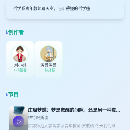
哲学系青年教师聊天室，唠听得懂的哲学嗑
创作者
刘小树
涛哥涛哥
1 档播客
1 档播客
节目
庄周梦蝶：梦是觉醒的间隙，还是另一种真
实？（下）
维特跟斯谈
首都师范大学哲学系青年教师 贺敢硕 今天我们继续