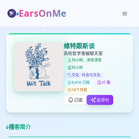
EarsOnMe
✕
✕
✕
打分
删除确认
加入播单
维特跟斯谈
键盘下留人
高校哲学青椒聊天室
刘小树、涛哥涛哥
创建
刘小树
留
取消
确认删除
文化 · 社会与文化
下
9,416 订阅
37 集
高
见
10个月前
订阅
去评价
最长200字
播客简介
取消
确定