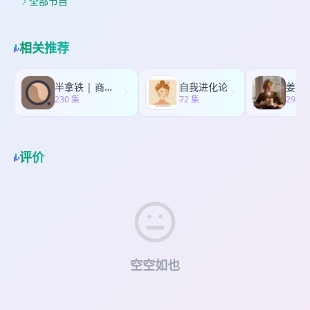
书人向往回到三代，尝试用古礼重构在他们眼中已
全部节目
38:04 骷髅梦的寓言是对人间的逃离吗
个话题中，哲学界存在哪些主要的流派和理论，像
然崩塌的秩序，去完成一场文化突围。而无论他们
生态主义福利论这些较为温和动物保护的观点为何
所举的是怎样的旗帜，社会风俗的转换远不是喊两
在本书作者看来依然是不充分不彻底的。我希望这
句口号就能完成的。本期节目会聊到他们做了哪些
相关推荐
档节目能够以开放的心态，容载各种不同的哲学流
努力，以及这些努力的成效如何，这些震荡与冲突
派的观点表达，这对我自己做学术的心态其实也是
最终又如何推动了学术风气的大转变。我们聊的都
一种很好的锻炼，我也希望能把这些感受与听众分
是历史中的故事，但每个故事又听起来莫名的熟
半拿铁 | 商业沉浮录
自我进化论
姜思
享。 * 01:38 扫兴的动物保护人士 * 11:13 学者们
悉。所以这也不禁令人感慨，历史的长河中恐怕并
230 集
72 集
298 
为何开始研究动物 * 23:58 生态主义和福利论的局
无新鲜事。
限 * 32:08 动物权利论如何立论 * 52:25 动物保护
立场的素食习惯
评价
空空如也