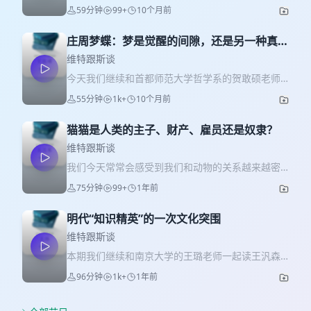
和首都师范大学的贺敢硕老师一起阅读《庄子哲学
59分钟
99+
10个月前
讲记》的第十章。 上一期我们聊到了为什么梦的体
验是重要的，以及骷髅梦的典故背后的深意。这期
庄周梦蝶：梦是觉醒的间隙，还是另一种真
我们聊到了庄子中两个重要的关于梦的故事，丽姬
实？（上）
悔泣和庄周梦蝶。 郑开老师在《庄子哲学讲记》中
维特跟斯谈
举出了一个说法：日常的观念极有可能是意见，而
今天我们继续和首都师范大学哲学系的贺敢硕老师
哲学最重要的任务就是破斥意见，追求稳固的且具
一起阅读《庄子哲学讲记》的第十章，这一章的主
55分钟
1k+
10个月前
有必然性的知识。丽姬悔泣的故事提示我们一个问
题是“梦”。 自古以来，梦，作为人类意识活动的神
题，我们自以为生活在现实中，焉知这不是一场暂
秘剧场，一直是哲学家艺术家们取之不尽的灵感源
时还没有醒来的梦呢？而庄周梦蝶的故事又让我们
猫猫是人类的主子、财产、雇员还是奴隶？
泉 。它可以成为一种深刻的思想载体，在现实逻辑
思考，蝴蝶和我，我和万物之间的界限是否如此绝
的边界之外，探索人类最隐秘的情感、最深邃的哲
维特跟斯谈
对分明，如果一切是模糊的，可转化的，我又应该
思以及最尖锐的社会批判 。 在追求确定性认知的现
我们今天常常会感受到我们和动物的关系越来越密
如何生活在这个亦梦亦真，万化不息的世界中呢？
代社会中，我们往往将梦境视为虚幻的产物，将清
切，围绕着人和动物关系的争论也常常成为热点议
庄子提醒我们，或许真正的觉醒，就是意识到所有
75分钟
99+
1年前
醒奉为理性的标准。然而，早在两千多年前，庄子
题，这里面其实有很多问题可以从哲学角度进行系
看似确定的认知都可能是一场大梦。 01:31 丽姬悔
就通过一系列深邃的梦境寓言，对这种看法提出了
统反思。本期我们开启一个新的读书系列，在这个
泣：梦境与现实的区分问题 25:25 庄周梦蝶：物化
颠覆性的质疑。 梦境为什么是不能也难以从我们的
明代“知识精英”的一次文化突围
系列中，我们会和东南大学哲学系的吴蕊寒老师一
问题 48:02 物化中的主客问题
精神体验中排除的存在？我们为什么并不追求无梦
起阅读2011年问世的动物伦理的经典著作《动物社
维特跟斯谈
的生活。以及神经科学已经如此发达的今天，我们
群》，这部著作认为，给动物一定的福利和道德地
本期我们继续和南京大学的王璐老师一起读王汎森
为什么依然难以只从大脑皮层反应的角度去解释
位是不够的，而是旗帜鲜明地申张，动物具有政治
先生的《权力的毛细管作用》这部著作，这本书的
梦？觉醒一定比梦境好吗？这些都是我们今天会聊
96分钟
1k+
1年前
性的权利。这是一种放在今天依然非常激进的理论
系列节目也快要接近尾声了。上一次我们聊到了在
到的问题。 01:23 《庄子》中有多少记梦的片段？
流派，但是从哲学的角度看，越是激进的理论，越
明末清初这个剧烈震荡的时代，一批忧心忡忡的读
09:47 占梦为何经久不衰 24:02 梦也是一种真实
是魅力四射。本期我们聊到了在人与动物的关系这