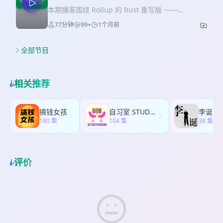
力、工具迭代太快带来的内容滞后，以及 MCP、
战：从怎么打开终端，到用“澡堂子手环”解释 API，
37:19 原子化 CSS 的价值：提高代码的信息密度，
本期播客围绕 Rollup 的 Rust 重写版 ——
Skill、Coding Agent 这些概念为什么仍然值得持续
再到被杀毒软件拦截安装包…… 这不仅是一次消除
也更适合人和 AI 阅读 41:11 什么是高潜人才，及
Rolldown 展开深度对话，邀请了 Rolldown 核心开
展开。 嘉宾介绍 辛宝 本期主持人，程序员与 AI
77分钟
99+
1个月前
“知识诅咒”的保姆级教学复盘，更引发了我们关于
anycodes 的开源与 AI 产品经历 43:02 Serverless
发者云飞 作为嘉宾。讨论从 Rolldown 是什么、为
Agent 实践者，长期关注 Coding Agent、Skill、
“技术被折叠”的深刻探讨。 有人质疑她是不是在贩
的理想与现实：交付门槛仍在普通用户面前 44:18
何诞生，到它与 Vite 的关系、技术演进路径、1.0
MCP、AI 工具工作流等方向。近期参与了 AI 工具
卖焦虑、赚信息差？在面对极度内卷的 AI 行业时，
工具链还有哪些没展开：零运行时、Tailwind CSS
发布背后的故事，以及 AI 对开发工作方式的颠覆性
全部节目
相关书籍写作，也在实际工作中探索面向普通用户
我们又该如何缓解求职恐慌？ 无论你是想用 AI 提效
与多端支持 46:57 下一步：同一运行时中的多框架
影响。 🔧 技术背景 * Rolldown 是一个用 Rust 编
的 Agent 产品形态。 船长 Solo Coffee Talk 活动组
的非程序员，还是对用户需求充满好奇的开发者，
融合与多平台编译 49:30 另一个身份：AI 短视频账
写的高性能打包工具（bundler），目标是替代
织与参与者，也参与播客和内容创作。关注 AI 工具
这期节目都能给你带来全新的视角与共鸣！ 注：报
号「老头们的快乐生活」 52:20 从视频生成平台到
JavaScript/TypeScript 编写的 Rollup。 * Vite 8 已
如何真正进入工作流，尤其是自媒体、运营、知识
相关推荐
名备注 webworker听友即可享受折扣价 嘉宾介绍
程序员段子，内容是怎样做出来的 56:59 AI 时代的
全面采用 Rolldown 替代原有构建引擎（Rollup +
付费、商业化和 AI 工具普及方向。本期贡献了很多
晓宇： 努力转型中的 AI 程序员，面向非程序员的
学习：多问、多做，用实践校验结果 01:09:43 生
esbuild），大幅提升了构建速度（快几倍至十几
关于 AI 赚钱路径、工具落地和普通人机会的观察。
AI 课程主理人。 时间轴 * [00:00] Web Worker 线
态、语料与 AI：为什么 React 更像一种思想
倍）。 🚀 Rolldown 与 Vite 的关系 * Rolldown 现
建超 技术创作者与 AI Coding 深度用户，长期体验
搞钱女孩
自习室 STUDY ROOM
李诞
下局开场，老朋友晓宇分享近期尝试转型 AI 程序员
01:10:31 给初中级开发者的建议：学习能力与执行
在是 Vite 8 的底层构建引擎。 * Vite 8 引入了实验
180 集
和评测 Coding Agent、AI 编程工具和模型基础设
104 集
38 集
的近况 * [02:15] 为什么专门为非程序员开一门 AI
能力 01:14:13 不给自己设限：离真实需求更近的
性功能 “full-bundle mode”：开发时也走完整打包
施。也在做模型协议转换、AI 基建和相关开源项
编程课？只因为朋友发出的求助信号 * [05:30] 程序
人，能承担更完整的工作 嘉宾与相关项目 杨启明：
流程，以保证开发与生产环境行为一致，减少“在我
目，对 Claude Code、Codex、缓存成本、Token
员与非程序员之间存在着巨大的鸿沟，打开“黑窗口”
本期嘉宾，小程序开发工具链与 Tailwind CSS 生态
机器上能跑”的问题。 * 尽管如此，默认仍使用
消耗等工程细节有比较多实战经验。 大圣 从英国回
对小白来说充满恐惧 * [08:45] 为了让文科生听懂
的长期贡献者。 孙远高（GitHub: yugasun） 刘宇
bundleless 模式（按需加载模块），因其对中小型
评价
国休假的嘉宾，带来了海外 AI 生态、付费习惯、注
API 是什么，晓宇被逼得用“澡堂子手环”来打比方 *
/ anycodes（GitHub: anycodes） 朱峰（GitHub:
项目更高效。 📈 未来规划 Rolldown 团队当前聚焦
册公司、出海环境和创作者机会的观察。本期从海
[12:10] 提出“最小闭环原则”，教学目的不是精通原
zfben） FaaSJS 延伸阅读 《我 2 年多 Tailwind
三大方向： 1. 稳定性提升：修复用户上报的高优问
外视角补充了 AI 产品商业化、独立开发者和 AI 创
理，而是学会用 AI 解决繁琐工作 * [16:20] 既然市
CSS 生态的开源之路》 原子化样式分享：Tailwind
题。 2. 智能代码分割（Code Splitting）：自动优
意作品曝光机会等话题。 嘉宾观点 * “工具的重要性
面上已经有成型的 AI 产品，为什么非程序员还要自
CSS
化打包结构，提升浏览器加载性能，无需用户手动
在削弱，大家真正关心的是这个东西到底能帮我做
己学写代码做工具？ * [20:40] 面对“贩卖焦虑”和“倒
配置。 3. 完善 Vite 的 full-bundle mode 支持，包
什么。” * “以前大家是好奇，今年大家变得更实际
卖信息差”的质疑，如何在朋友的开解下完成心态转
括实现 懒编译（lazy compilation） —— 只打包访
了。” * “AI 已经不是程序员的事情了，学生、产品