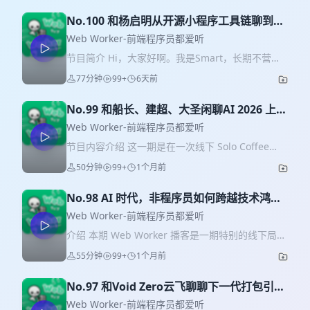
No.100 和杨启明从开源小程序工具链聊到
「老头们的快乐生活」
Web Worker-前端程序员都爱听
节目简介 Hi，大家好啊。我是Smart，长期不营业
请大家原谅开头的嘴瓢。在本期中我们邀请到了杨
77分钟
99+
6天前
启明大佬。我们从他的创业与开源经历聊起，讨论
小程序开发为何仍值得为原生渲染投入，也聊了 AI
No.99 和船长、建超、大圣闲聊AI 2026 上半
如何改变跨端框架、后台系统、测试门禁和工程师
场 Solo Coffee Talk
的工作方式。 节目后半段，杨启明还分享了把
Web Worker-前端程序员都爱听
Tailwind CSS 生态带进小程序的起点、对原子化样
节目内容介绍 这一期是在一次线下 Solo Coffee
式的理解，以及短视频账号「老头们的快乐生活」
Talk 活动之后录制的现场闲聊。几位嘉宾从活动感
50分钟
99+
1个月前
如何把一线开发的经历做成内容。 第 100 期特殊活
受聊起，讨论了 AI 工具从程序员圈层扩散到产品经
动。欢迎在评论区认真聊聊你的感受或看法，我们
理、自媒体、学生、家长和普通脑力工作者之后，
会送出一本书。 时间轴 01:28 大会分享：把 AI 带
No.98 AI 时代，非程序员如何跨越技术鸿
带来的新焦虑、新机会和新商业形态。 节目里重点
入小程序开发工具链 02:40 从实习、创业到全栈式
沟？晓宇的保姆级教学实录
聊到了几个话题： * 为什么现在大家不只关心“哪个
Web Worker-前端程序员都爱听
补齐技术栈 05:11 如何进入开源社区，早期的 C#
工具更强”，更关心 AI 能不能真实解决问题 * 国内
介绍 本期 Web Worker 播客是一期特别的线下局！
与 Serverless 贡献 07:25 Serverless 社区的人与项
外 AI 产品付费习惯和商业化环境的差异 * 独立开发
我们在 Google I/O 活动现场抓到了老朋友晓宇。作
目：孙远高、anycodes、朱峰、谢扬 14:42 从小程
55分钟
99+
1个月前
者、OPC、自媒体、知识付费、AI 视频创作等路径
为一名资深程序员，晓宇最近做了一件非常有意思
序出发做多端：为什么不沿用 Web 的思路 16:39 渐
是否还能赚钱 * 几位嘉宾最近真正高频使用的 AI 工
的事——为“零基础的非程序员”开了一门 AI 编程
进式与零运行时：工具链可以怎样接入原生小程序
具和 Coding Agent。 后半段也聊到辛宝参与写 AI
No.97 和Void Zero云飞聊聊下一代打包引擎
（Vibe Coding）课。 在教小白用 AI 写代码的过程
23:59 AI 让跨端开发更轻，框架还需要提供什么价
工具相关书籍的经历，包括写书过程中的时间压
Rolldown1.0
中，她遇到了各种令人啼笑皆非却又引人深思的挑
Web Worker-前端程序员都爱听
值 35:22 为什么把 Tailwind CSS 生态带进小程序