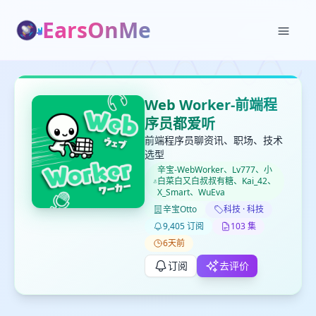
EarsOnMe
✕
✕
✕
打分
删除确认
加入播单
Web Worker-前端程
键盘下留人
序员都爱听
前端程序员聊资讯、职场、技术
选型
创建
留
取消
确认删除
辛宝-WebWorker、Lv777、小
下
白菜白又白叔叔有糖、Kai_42、
X_Smart、WuEva
高
见
辛宝Otto
科技 · 科技
9,405 订阅
103 集
6天前
最长200字
订阅
去评价
取消
确定