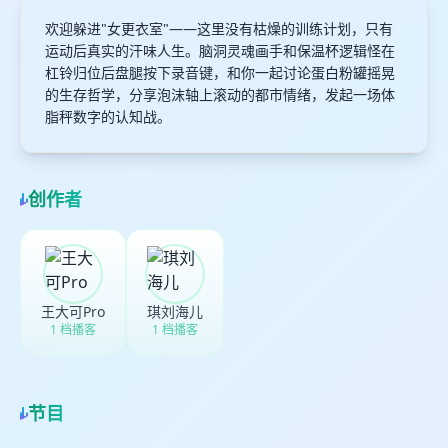
欢迎躲进"女更衣室"——这里没有枯燥的训练计划，只有
运动后真实的汗味人生。脑洞灵魂画手和保温杯逻辑怪在
杠铃归位后盘腿按下录音键，和你一起讨论蛋白粉罐摇晃
的生存哲学，分享泡沫轴上滚动的都市情绪，发起一场体
脂秤数字的认知战。
创作者
王大可Pro
琪刘海儿
1 档播客
1 档播客
节目