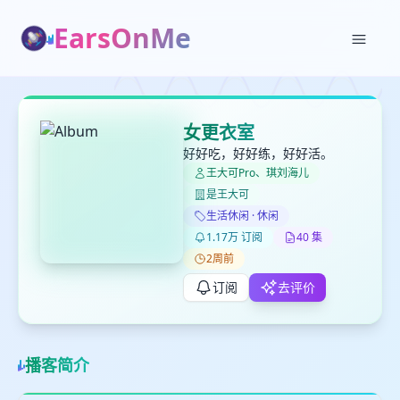
EarsOnMe
✕
✕
✕
打分
删除确认
加入播单
女更衣室
键盘下留人
好好吃，好好练，好好活。
王大可Pro、琪刘海儿
是王大可
创建
留
取消
确认删除
生活休闲 · 休闲
下
1.17万 订阅
40 集
高
2周前
见
订阅
去评价
最长200字
播客简介
取消
确定