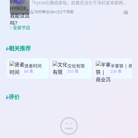
那些“你以为”。美拉德反应都知道，但其实很多人都
25：50 臀推机、坐姿推胸推肩、鹦鹉螺、GHD、辅
「hyrox比赛结束啦，趁着还没忘干净赶紧来聊两
设？ ｜内容导览｜ 01:00 猪，怎么好久不见？
不知道它到底什么时候是焦香、什么时候是焦糊。
助引体、单杠 其他场馆的设施设备 40:40 岩馆岩
句！」 ｜关注我们｜ 大脑跑不赢四肢 王大可 🍠红
36:38 为什么西兰花永远是健康餐的C位？ 42:01 还
70分钟
2k+
2个月前
空气炸锅，无油是真无油，但该有的反应一个没
点、安全带、自行车、服饰、护腕、腰带 大环境
薯：@王大可小爬菜 健身也健脑 琪刘海儿 🍠红
有谁被过度包装了？ 47:07 明明营养价值很丰富，
少。哈哈哈别着急想扔锅，我们一起来聊聊先？ ｜
53：17 物理层面、氛围层面、刻板印象、赛事机制
薯：@卡戴憨 ｜本期简介｜ 从24年开始在国内落
但是不配拥有姓名的嘉宾 BGM:Peppa Pig Main
内容导览｜ 02:42 论“煎” 11:37 论“炸” 27:27 论“炒”
87:01 拜托大家多多支持女教练 BGM:句号-G.E.M邓
地，到今年场场爆满，社交媒体上的健身博主仿佛
全部节目
Theme (From "Peppa Pig") 「后台持续开放投稿，
32:45 论“烹” 36:31 论“蒸” 40:31 论“煮” 53:22论“拌”
紫棋 「后台持续开放投稿，欢迎分享你在健身、运
一夜之间都开始了推雪橇。老刘终于没忍住上了
欢迎分享你在健身、运动、生活上的各种有趣经
BGM:中华小厨神配乐 「后台持续开放投稿，欢迎分
动、生活上的各种有趣经历」 如果你喜欢「女更衣
场，然后攒了一肚子话要来女更衣室倒一倒——从
历」 如果你喜欢「女更衣室」，欢迎在小宇宙给我
享你在健身、运动、生活上的各种有趣经历」 如果
室」，欢迎在小宇宙给我们打赏，打赏收入会全部
站点的参赛氛围、项目难度，到比赛当天连滚带爬
们打赏，打赏收入会全部用于中国社会福利基金会
相关推荐
你喜欢「女更衣室」，欢迎在小宇宙给我们打赏，
用于中国社会福利基金会的“女生加油计划”。
的全流程复盘，再到"什么样的人适合玩hyrox"、“这
的“女生加油计划”。
打赏收入会全部用于中国社会福利基金会的“女生加
项运动是否科学”。 ｜内容导览｜ 00:03:03hyrox怎
油计划”。
么突然这么火了？ 00:09:44 你怎么不声不响地就报
贤者时间
文化有限
半拿铁 | 商业沉浮录
名了？ 00:14:24 赛前做了什么训练计划？ 00:20:30
66 集
353 集
230 集
饮食计划呢？ 00:24:39 装备也说说 00:26:17 真正
比赛和训练有啥不同？ 00:30:47 突发状况 00:33:12
最恨的项目 00:39:34 有没有所谓的“防受伤功能性
训练” 现场听友提问 00:42:59 平时没有训练过可以
评价
参加hyrox比赛吗？ 00:45:21 hyrox比赛会不会很容
易受伤呢？ 00:48:15 hyrox这项运动真的科学吗？
00:51:29 hyrox比赛提前多久准备比较合适？
01:03:43 嘱咐点啥 BGM:从头再来-刘欢 「后台持续
开放投稿，欢迎分享你在健身、运动、生活上的各
种有趣经历」 如果你喜欢「女更衣室」，欢迎在小