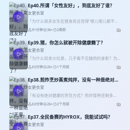
Ep40.所谓「女性友好」，到底友好了谁？
女更衣室
「为什么很多女生在健身房总觉得”哪儿哪儿都不对
劲”?所谓的女性友好，到底是出于营销噱头，还是真
91分钟
3k+
2周前
的在为女性考虑?」 ｜关注我们｜ 大脑跑不赢四肢
王大可 🍠红薯：@王大可小爬菜 健身也健脑 琪刘
Ep39.猪，你怎么就被开除健康籍了？
海儿 🍠红薯：@卡戴憨 ｜本期简介｜ 什么才是真
正的女性友好运动空间?是粉色器械、帅哥教练、全
女更衣室
女健身房，还是一个不用让女性额外适应、额外付
「为什么轻食沙拉里，几乎看不见猪肉的身影？为
出心理成本的环境? 这期节目，我们从健身房里两个
什么猪天生就成了油腻的代名词？是我们误会了
63分钟
2k+
1个月前
Female Only淋浴间聊起，延伸到那些很少被讨论
猪，还是被洗了脑？」 ｜关注我们｜ 大脑跑不赢四
的细节:为什么很多女生用不好鹦鹉螺、高位下拉、
肢 王大可 🍠红薯：@王大可小爬菜 健身也健脑 琪
GHD?为什么攀岩定线、公共安全带、赛事规则也会
Ep38.煎炸烹炒蒸煮炖拌，没有一种是绝对无
刘海儿 🍠红薯：@卡戴憨 ｜本期简介｜ 猪肉到底
影响女性的运动体验?以及那些藏在运动空间里的
辜的！
差哪儿了？轻食店宁愿把鸡胸肉做出花来，也不肯
女更衣室
「Safety Tax」-女性在开始运动之前，就已经默默
给猪一个机会。这期我们来聊聊这个“世界未解之
「有没有绝对健康的烹饪方式？煎炸营养还剩多
支付的心理成本。 我们并不是想要更多优待，而是
谜”。结果发现，猪从几百年前就开始掉粉了：中世
少？蒸煮真的最养人？凉拌是不是永远的神？」 ｜
想认真讨论:女性友好，到底应该是什么样子? ｜内
63分钟
2k+
2个月前
纪的欧洲人嫌它脏，美国的牛肉和鸡肉又联手把它
关注我们｜ 大脑跑不赢四肢 王大可 🍠红薯：@王
容导览｜ 01:33 Female Only淋浴间，是增加了选
挤出健身房，搞得猪肉协会砸钱自救都没用。最离
大可小爬菜 健身也健脑 琪刘海儿 🍠红薯：@卡戴
择，还是制造了新的心理边界? 06:52 什么才算女性
谱的是，联合国粮农组织2025年的蛋白质排名显
Ep37.全民备赛的HYROX，我能试试吗？
憨 ｜本期简介｜ 本期节目中华小厨神（假）来聊聊
友好? 健身房的配套设施 15：57 高位下拉你为何那
示，瘦猪肉的吸收率比牛肉还强，仅次于鸡蛋。 所
煎炸烹炒蒸煮炖拌，以及藏在这些烹饪方法背后的
女更衣室
么高？ 18：24 女杆、小片、小哑铃、深蹲架的孔距
以问题来了：我们挑食物，是看营养，还是在看人