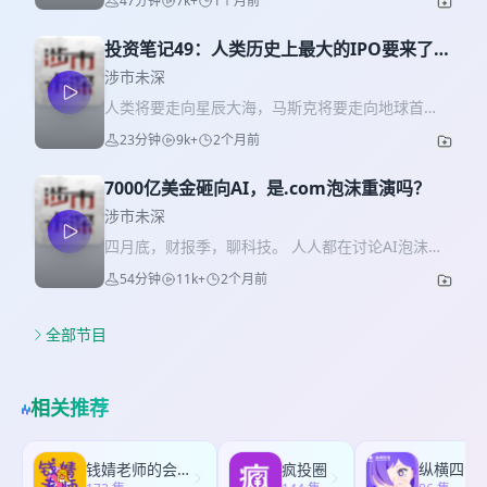
47分钟
7k+
1个月前
—————————————————————————
后，他就成了那个挥着羊鞭赶羊的牧人，这群🐑就
九州：十四年经验的二级市场投资人，全球资产配
是AI(们)。 我们常说工作中激励团队、激励人去高强
置，天高海阔。可以跟我聊投资，但是先给我有趣
投资笔记49：人类历史上最大的IPO要来了，
度的完成任务，是件难事，有钱不够，还得有情绪
的故事。 我们的社群成立开放了！ 在这个众说乱
SpaceX的迷思
价值。不过，AI不需要这些，它只需要电和token。
涉市未深
耳、充满FOMO的时代，我们一步一个脚印的往前
然后由AI再去赋能人（监督人，督促人，
人类将要走向星辰大海，马斯克将要走向地球首
走，不焦虑，哪怕在逆全球化的时代，我们依旧要
whatever），赋能工作，而且可以24小时不间断的
富。 本月，我们一同见证历史：历史上最大规模
赚到全球的钱。 欢迎一同看世界的你加入， 点此链
23分钟
9k+
2个月前
搞事情，是不是比阿里钉钉还能“钉“？ 所以今天的
IPO，最大规模融资，最有梦想价值的公司，最牛B
接 或下方的二维码。 如果有人不熟悉老吴，我先说
内容，干货不少，且听且收藏。 另外，想更多了解
的创始人.....还有最最最啥 围绕SpaceX的IPO，争议
明一下，Robert老吴是我的老朋友、合伙人、宝藏
大沐是怎么用AI的话，请关注他的公众号《沐的沙
7000亿美金砸向AI，是.com泡沫重演吗？
不少，质疑不少，甚至末日言论的也有：这就是科
数据公司CEO，也是之前节目 《中国创投业真的该
盒》 顺带附上一篇文章：《凌晨两点，我在给 AI 打
技热潮的顶峰！市场的顶峰！ 是不是泡沫？是不是
涉市未深
推到重来？》 的嘉宾。 【*苹果手机用户：请用维
工》https://mp.weixin.qq.com/s/FHf-
过热？是不是市场顶？姑且我们也来算一卦，听得
信来扫描二维码、在微信中打开，或在微信中搜索
四月底，财报季，聊科技。 人人都在讨论AI泡沫，
Cq1_FBRjTcX9vT6imw
好，记得夸。 其实吧，要是我也能吃到葡萄，我一
“知识星球”小程序，避免在苹果手机的app内支付】
可就是没见大崩盘？ 人人都在对比.com互联网泡
—————————————————————————
54分钟
11k+
2个月前
定不会说葡萄是酸的。
--作为苹果的股东，我也觉得一言难尽。
沫，可就是分不清是危言耸听、还是真知灼见？ 我
九州：十四年经验的二级市场投资人，全球资产配
—————————————————————————
觉得，连外卖市场都有泡沫，何必揪着科技市场不
置，天高海阔。可以跟我聊投资，但是先给我有趣
九州：十四年经验的二级市场投资人，全球资产配
放。虽然，我看着这股价也怕怕，美股都涨出历史
全部节目
的故事。 我们的社群成立开放了！ 在这个众说乱
置，天高海阔。可以跟我聊投资，但是先给我有趣
极端值了。 但回头一看港股，那些打着AI旗号的猫
耳、充满FOMO的时代，我们一步一个脚印的往前
的故事。 我们的社群成立开放了！ 在这个众说乱
猫狗狗，OMG，原来全世界的AI泡沫，是说的港股
走，不焦虑，哪怕在逆全球化的时代，我们依旧要
耳、充满FOMO的时代，我们一步一个脚印的往前
呀！
赚到全球的钱。 欢迎一同看世界的你加入， 点此链
相关推荐
走，不焦虑，哪怕在逆全球化的时代，我们依旧要
—————————————————————————
接 或下方的二维码。 如果有人不熟悉老吴，我先说
赚到全球的钱。 欢迎一同看世界的你加入， 点此链
九州：十四年经验的二级市场投资人，全球资产配
明一下，Robert老吴是我的老朋友、合伙人、宝藏
接 或下方的二维码。 如果有人不熟悉老吴，我先说
置，天高海阔。可以跟我聊投资，但是先给我有趣
数据公司CEO，也是之前节目 《中国创投业真的该
钱婧老师的会客厅
疯投圈
纵横四海
明一下，Robert老吴是我的老朋友、合伙人、宝藏
的故事。 我们的社群成立开放了！ 在这个众说乱