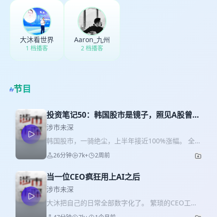
大沐看世界
Aaron_九州
1 档播客
2 档播客
节目
投资笔记50：韩国股市是镜子，照见A股曾经
的大牛市
涉市未深
韩国股市，一骑绝尘，上半年接近100%涨幅。 全民
亢奋，借钱炒股，加杠杆，改变命运，一夜暴富.....
26分钟
7k+
2周前
你能想到的跟赌性有关的词，都可以加上去。 但
是，我不想盯着韩国聊，我没有身在其中，聊起来
当一位CEO疯狂用上AI之后
隔靴搔痒，还有种马后炮的感觉。 不如，我们来聊
2015年我身在其中的A股大熊市。这个刺激，花样
涉市未深
一个不少。 其实都是一面镜子。韩国能照见A股，A
大沐把自己的日常全部数字化了。 繁琐的CEO工
股能照见韩国。
作，被拆成了一系列的AI可以自动运行的智能，然