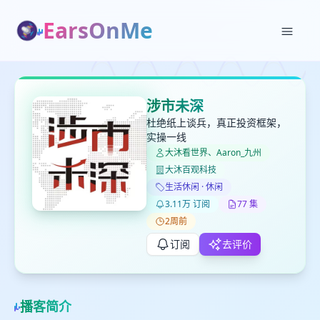
EarsOnMe
✕
✕
✕
打分
删除确认
涉市未深
加入播单
杜绝纸上谈兵，真正投资框架，
键盘下留人
实操一线
大沐看世界、Aaron_九州
创建
大沐百观科技
留
取消
确认删除
下
生活休闲 · 休闲
高
3.11万 订阅
77 集
见
2周前
订阅
去评价
最长200字
播客简介
取消
确定