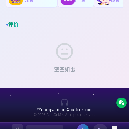
173 集
推到重来？》 的嘉宾。 【*苹果手机用户：请用维
144 集
86 集
数据公司CEO，也是之前节目 《中国创投业真的该
耳、充满FOMO的时代，我们一步一个脚印的往前
信来扫描二维码、在微信中打开，或在微信中搜索
推到重来？》 的嘉宾。 【*苹果手机用户：请用维
走，不焦虑，哪怕在逆全球化的时代，我们依旧要
“知识星球”小程序，避免在苹果手机的app内支付】
信来扫描二维码、在微信中打开，或在微信中搜索
赚到全球的钱。 欢迎一同看世界的你加入， 点此链
--作为苹果的股东，我也觉得一言难尽。
“知识星球”小程序，避免在苹果手机的app内支付】
接 或下方的二维码。 如果有人不熟悉老吴，我先说
评价
--作为苹果的股东，我也觉得一言难尽。
明一下，Robert老吴是我的老朋友、合伙人、宝藏
数据公司CEO，也是之前节目 《中国创投业真的该
推到重来？》 的嘉宾。 【*苹果手机用户：请用维
信来扫描二维码、在微信中打开，或在微信中搜索
“知识星球”小程序，避免在苹果手机的app内支付】
--作为苹果的股东，我也觉得一言难尽。
空空如也
dangyaming@outlook.com
© 2026 EarsOnMe. All rights reserved.