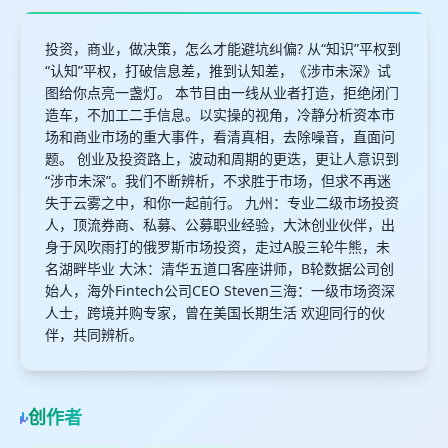
投资，商业，做决策，怎么才能避坑纠偏? 从“知识”平权到
“认知”平权，打破信息差，推到认知差，《涉市未深》试
图给你点亮一盏灯。 本节目由一线从业者打造，拒绝闭门
造车，不加工二手信息。以实操的视角，冷静分析资本市
场和商业市场的重大事件，看清真相，去除噪音，直面问
题。 创业及投资路上，波动和周期的更迭，更让人意识到
“涉市未深”。我们不断辨析，不求胜于市场，但求不再迷
失于云雾之中，和你一起前行。 九州：专业二级市场投资
人，顶流券商、私募、公募职业经验，大沐创业伙伴，出
身于风吹雨打的俄罗斯市场投资，走过A股三轮牛熊，未
名湖畔毕业 大沐：清华五道口客座讲师，B轮数据公司创
始人，海外Fintech公司CEO Steven三海：一级市场资深
人士，跨境并购专家，曾在美国长期生活 欢迎同行的伙
伴，共同辨析。
创作者