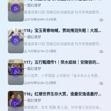
慢漫读23-2
一瓢红楼梦
慢漫读第23回 西厢记妙词通戏语 牡丹亭艳曲警芳心
挥别贾政，宝玉正式推开了大观园的门，走进属于
81分钟
99+
3天前
青春的世界。四时变化，云卷云舒，青春王国里的
一切都让人目眩神迷。但入园旨意的诡异，进园日
118」宝玉青春呐喊，贾政掩泪失眠｜大观园
子的古怪，处处告诉我们，大观园的设定藏着作者
门外父子送别｜慢漫读23-1
宏大世界观塑造的奇思妙想。大观园到底是大观天
一瓢红楼梦
下的微型缩影，还是了结情债的巨大实验场？这期
慢漫读第23回 西厢记妙词通戏语 牡丹亭艳曲警芳心
让我们探索大观园的设定之谜。 点击回听：金玉良
我们沿着文本往前走了一小步，落在了第二十三回
75分钟
1k+
1周前
缘的神仙渡劫设定。 不要错过 * 入园日子透露古
的开头。 这一段的表面故事并不复杂：贾政猜完了
怪：大观园是剧本杀设置 * 贾宝玉的惬意生活：极
灯谜，满心郁结地失眠退场；元妃省亲的余波散
致诗意背后的意淫 * 太虚幻境人间映射：风流冤家
117」五行甄嬛传1｜癸水姐妹｜安陵容的不
去，大观园的空缺差事成了王熙凤施展权术的舞
的试验舞台 * 历劫系统层层设定：大观园是楚门的
配得感VS端妃的隐忍躺赢
台，宗族旁系的吸血鬼接连出场，利益的交换肆意
一瓢红楼梦
世界 * 梦游太虚幻境作用：记忆与遗忘的情与憾 *
而张扬。紧接着，贾政传唤宝玉，准备训话，最终
五行说梦，八字观园 上半部分「金木水火土专题」
元春秦可卿的角色：仙界与人间的接口人 * 大观园
却只是沉默地挥了挥手，让孩子们搬进了那座即将
已更新结束。大家最爱听的古今中外人物日主大拆
对比宁国府：宿命情缘双重培养皿 关键词 至阴之数
89分钟
2k+
2周前
盛放青春热情的大观园。 看似作者不经意间的几笔
解部分继续！扶留老师选择《甄嬛传》作为五行系
异空间 剧本杀 风流雅士 柳永 早C晚A 意淫 猛虎归
故事，抽离来看，却是藏在情节褶皱里的两股暗
列的期中总结，细数爆款热剧当中的玄学密码。 有
山 审美 游戏人间 归宿 微缩世界 风流公案 行政流程
流。 第一股，是中年失意。一个中年男人，在元宵
116」红楼世界生存大赏，谁最安逸谁最拧
人温婉如玉，却活得最通透；有人机关算尽，到头
主线任务 支线剧情 培养皿 摄影棚 bug 程序员 项目
节的灯火里，独自承受了一场无声的海啸。他从省
巴？｜中年奥德赛时期 寻找精神解药
来不过是命运的棋子。为什么沈眉庄能赢得所有人
一瓢红楼梦
进度 数据库 外勤 项目经理 自我意识 声色犬马 KPI
亲女儿的离家，想到早夭的长子贾珠，从灯谜中的
的尊重？为什么安陵容越努力越不幸？为什么端妃
叙事层 柏拉图 剧本 玄幻世界 感谢音乐 音乐1-
本期嘉宾：生生 阿静 有人说，30岁是人生的分水
悲凉谶语，再到眼前这个让他又爱又恨的宝玉。所
看似与世无争，却笑到了最后？答案，就藏在她们