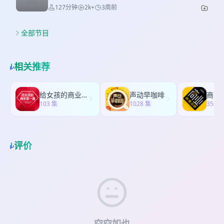
Tyndall (Youzee Music) 音乐2- 我离开我自己（杨
岭。有人说，30岁更像是一个“夹心层”。 老一辈因
有的情绪在那一刻搅成一团。他没有骂人，没有发
127分钟
2k+
3周前
的五行八字里。 这一期，扶留带你用另一种视角打
乃文） 关于我们 搜索「一瓢红楼梦」，即可在小宇
为选择少，所以不焦虑；年轻人因为选择多，所以
作，中年人的领悟总是孤独且寂寞的，一个人消化
开《甄嬛传》。甲木命的沈眉庄，天生就是一棵挺
宙、荔枝、苹果podcast、网易云音乐、喜马拉雅、
很兴奋。唯独我们30+，选择多到让人窒息，正反馈
掉了整个家族的宿命感。 第二股，是父子对应。元
拔的青松，不攀附、不谄媚，活成了后宫最体面的
豆瓣等平台收听内容，期待你在「豆瓣」打分评
却少得可怜。 甚至我开始怀疑：是不是以前那种“社
全部节目
妃省亲这场热闹的大戏前后，贾政和贾宝玉这对父
女人。而同样是癸水命，安陵容像一潭死水，越挣
价，欢迎在评论区留下你的疑问或者联系我们，点
会规训”其实是在保护我们？是不是只有像贾宝玉那
子都在经历某种“悟”，但路径截然相反。宝玉的悟是
扎越沉沦；端妃却像深井寒泉，冷眼看尽宫闱沉
菜你想听的故事。 欢迎各位听友添加yipiaohlm或
样“不管别人怎么看”才能活得不累？ 一瓢神奇的魔
外放的：他读庄子、听戏文、写偈语，把困惑和觉
浮。 她们的人生剧本，其实在出生那一刻就已经写
yipiaovx进入听友夸夸群，获取第一手节目讯息。
力在于，作为新朋友，大家可以撕去伪装，只聊真
醒都泼洒成可见的文字与姿态。而贾政的悟是向内
相关推荐
好。 不要错过 * 甄嬛传人物五行：人淡如菊眉姐姐
相。关于迷茫，关于信仰，关于如何在这个不确定
的：他不说，不写，甚至不动声色，一个人回到书
是甲木 * 甲木眉庄的表现：高傲不屈却易被人利用
的时代，给自己找一个稳住的支点。 不要错过
房对灯难眠，但他的心里已经翻过了一座山。 一个
* 严肃人物安陵容：从敏感自卑到阴暗狠毒 * 黑暗
09:21 | 30+的夹心层困境：我们为何不再笃定？ 代
是少年的向外呐喊，一个是中年的向内吞咽。这两
给女孩的商业第一课
声动早咖啡
商业
中的癸水人：安陵容的可塑性与业力 * 高端癸水局
际对比： 父辈在“集体主义”中获得了确定性，而我
103 集
条线在同一回书里交汇，站在色彩缤纷的大观园门
1028 集
356 
玩家：端妃半格电待机到最后 * 端妃的修心攻略：
们在“无限选择”中陷入了迷茫。 奥德赛时期： 这不
前，各自走向不同的方向。 关键词 临时工 预算 信
沉着冷静的幕后操控者 * 两个癸水的差异：极端环
是懒，也不是颓，而是成年初显期（18-35岁）的常
息差 权力天平 灰色地带 理想色彩 亲子关系 情感浓
境下的个体思维 关键词 新四大名著 甄学 沈眉庄 职
态。选择越多，机会成本越大，焦虑感越强。 关键
度 父权 时空交错 剧本杀 向外求 中年人 世俗层面
场 华妃 年羹尧 安陵容 严肃文学 安琪拉 舒痕胶局
痛点： 正反馈变少，漂泊感变强，我们在寻找一种
评价
成人世界 曹寅与康熙 感谢音乐 音乐1- 太子妃之舞
业力 原生家庭 天使投资人 任务逻辑 情感羁绊 思危
新的“集体信仰”来止痛。 31:49 | 被规训是种保护？
(王可) 音乐2- 禅定（巫娜） 音乐3- 推开世界的门
思退思变 狼人杀 思维模式 吸引力法则 执着 选择 感
从“必须如此”到“最好这样” 规训的双面性： 过去的
（杨乃文） 关于我们 搜索「一瓢红楼梦」，即可在
谢音乐 音乐1- 碎玉轩 (红碎片-碎玉轩) 音乐2- 菩萨
“社会规训”虽然限制了个性，但也像轨道一样推着人
小宇宙、荔枝、苹果podcast、网易云音乐、喜马拉
蛮（姚贝娜） 音频说明 由于内容创作需求，本集内
往前走；现在的“个性自由”看似美好，实则需要极强
雅、豆瓣等平台收听内容，期待你在「豆瓣」打分
容出现的《甄嬛传》原声内容来自B站Up主 @花池-
的心力去对抗虚无。 关键词： 秩序感。有时候，束
评价，欢迎在评论区留下你的疑问或者联系我们，
的二创剪辑，特此说明，如有问题，可联系本节目
缚其实是降低了决策成本，帮我们规避了选择的痛
点菜你想听的故事。 欢迎各位听友添加yipiaohlm
删除调整。 关于我们 搜索「一瓢红楼梦」，即可在
苦。 53:26 | 信什么不重要，有支点才重要 信仰的
或yipiaovx进入听友夸夸群，获取第一手节目讯息。
小宇宙、荔枝、苹果podcast、网易云音乐、喜马拉
本质： 不是封建迷信，而是精神支点。 中西差异：
空空如也