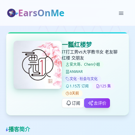
EarsOnMe
✕
✕
✕
打分
删除确认
加入播单
一瓢红楼梦
键盘下留人
IT打工男vs大学教书女 老友聊
红楼 交朋友
安大哥、Chen小姐
创建
留
取消
确认删除
ANWAR
下
文化 · 社会与文化
高
1.15万 订阅
125 集
见
3天前
订阅
去评价
最长200字
播客简介
取消
确定