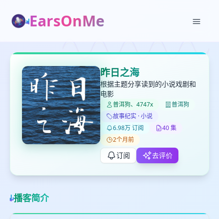
EarsOnMe
✕
✕
✕
打分
删除确认
加入播单
昨日之海
键盘下留人
根据主题分享读到的小说戏剧和
电影
普洱狗、4747x
普洱狗
创建
留
取消
确认删除
故事纪实 · 小说
下
6.98万 订阅
40 集
高
2个月前
见
订阅
去评价
最长200字
播客简介
取消
确定