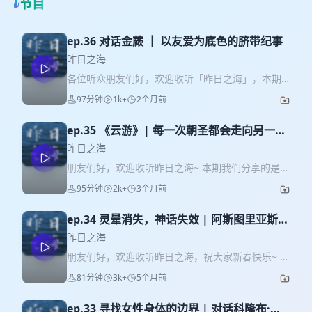
节目
ep.36 对话金蕨 ｜ 以友爱为底色的脐带纪事
昨日之海
各位听众朋友们好，欢迎收听「昨日之海」，本期
我们邀请到的是老朋友“金蕨”（也是旷野，也是慌
97分钟
1k+
2个月前
慌）。本期聊的书是《脐带纪事》，一本与我们节
目结下深刻缘分的书。 或许这也是大家能听到的最
ep.35 《云游》| 每一次朝圣都会走向另一些
活泼的一期昨日之海！ 爱发电 02:28 反客为主之作
朝圣者
者提问：普洱作为第一批访谈者的感受 08:45 老问
昨日之海
题：整本书的缘起 11:50 “拦截”时间的念头从何而来
朋友们好，欢迎收听昨日之海~ 本期我们分享的是波
16:35 对写作的期待、担忧 22:45 提问编辑
兰作家奥尔加·托卡尔丘克的《云游》，这是一本很
95分钟
2k+
3个月前
（47）：为什么要做这本书？期待与担忧是什么？
“神奇”的书，带给我们很多快乐和启迪，强烈推荐大
32:00 写作的跋涉 39:30 前期准备工作，以及为什
家自己去阅读，去体验！ 也欢迎各位在小宇宙、爱
么就是“她们”？ 46:00 细节如何进入文本的？ 54:10
ep.34 灵晕消失，神话失效 | 阿斯图里亚斯
发电支持我们哇！ 点击跳转：昨日之海的爱发电 本
编辑收到稿子的感想 01:02:12 改稿过程 01:08:53
《玉米人》
期时间轴： 00:15 随波逐流的阅读体感 06:15 《阿
昨日之海
非虚构写作的伦理问题：身份尴尬？ 01:18:30 如何
基琉斯之腱》：“必须研究自己的疼痛。” 37:47 《旅
朋友们好，欢迎收听昨日之海，祝大家新春快乐~ 这
书写生命史：追求不可解释的细节 01:32:48 七嘴八
行心理学》：“世界就在我们脑中” 44:50 《肖邦的心
期节目属于已经过去的2025年，预告过很多次的阿
舌闲聊 以及下一期预告 一本数次打动我的《本质之
81分钟
3k+
5个月前
脏》 48:05 《我在这里》：旅行-心理学-防御机制
斯图里亚斯的《玉米人》。 选题缘起于2025年诺奖
书》（作者：穆罕默德·姆布加尔·萨尔）
56:21 《库尼茨基：X》：Kairos/时机 78:41 《圣
公布，47想起了在公墓中偶遇的危地马拉作家，交
灰星期三的盛宴》：偏航的勇气 86:11 与47生活的
ep.33 寻找女性身体的边界 | 对话科隆布·施