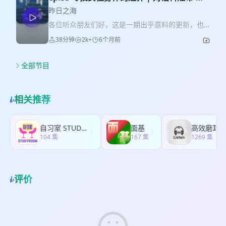
流中发现这位作家早就被朋友安利过，也正是这位
互文：巴黎十二区的旅行手册 下期预告：金蕨《脐
内克
朋友，向我们推荐了《微物之神》。 神奇的开始，
昨日之海
带纪事》 本期提到的📚： 麦尔维尔《白鲸》 佩雷
指引我们遇到了这个更神奇的文本。倾情推荐朋友
各位听众朋友们好，这是一期出乎意料的更新，也
克《空间物种》 附：奥赛博物馆的《nymphéas
们阅读危地马拉作家阿斯图里亚斯的《玉米人》~ 也
是过去的回响。本期我们采访到了《自由泳的温
bleu》/蓝色睡莲
38分钟
2k+
6个月前
欢迎各位在小宇宙、爱发电支持我们哇！ 点击跳
柔》作者、法国作家科隆布·施内克，这也是一次在
转：昨日之海的爱发电 本期时间轴： 04:52 《加斯
咖啡馆进行的采访。文字稿之后会放出来，我会及
巴尔·伊龙》大地的控诉 23:09 《马丘洪》消失与等
时更新。 特别感谢新经典、大使馆的各位，以及听
全部节目
待 46:20 《玛利亚·特贡》眼盲与复明的隐喻 66:48
友的软件支持。 也欢迎各位在小宇宙、爱发电支持
《邮差-野狼》关于寻找 下期预告：托卡尔丘克《云
我们哇！点击跳转：昨日之海的爱发电 以下是时间
游》 本期提到的： 📚加西亚·马尔克斯《一桩事先
轴： 00:01 节目源起 03:58《自由泳的温柔》介绍
相关推荐
张扬的凶杀案》《枯枝败叶》 🎬《地下》
10:26作者的自我介绍（原声）+随后附上的翻译
12:40 提问：以身体为线索的书 16:20 提问：安妮·
埃尔诺的影响 21:45 有关私人写作：生活与写作的
自习室 STUDY ROOM
面基
平衡 28:15 有关阶级的符号、爱德华·路易的牙齿
104 集
167 集
1269 集
30:45 性别与阶级，何者为先？ 32:46 关于自由泳
的隐喻：写作带我前往不曾预料的地方 35:25 闲天
开始，and 第三次预告《玉米人》
评价