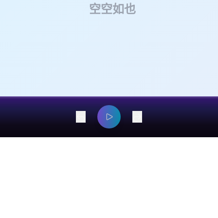
空空如也
dangyaming@outlook.com
© 2026 EarsOnMe. All rights reserved.