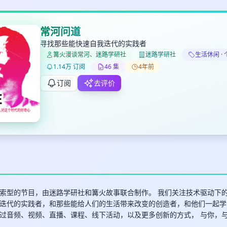
常河问道
寻找那些能快速自我迭代的实践者
篝火漫谈常河、迷路学研社
迷路学研社
生活休闲 ·
✕
✕
✕
打分
删除确认
1.14万 订阅
46 集
4年前
加入播单
键盘下留人
订阅
去评价
创建
取消
确认删除
最长200字
索型的节目，由迷路学研社和篝火故事联合制作。 我们关注技术驱动下
迭代的实践者，和那些能给人们的生活带来改变的创造者，和他们一起学
过音频、视频、直播、课程、线下活动，以及更多创新的方式， 与你，
取消
确定