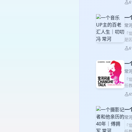
6
道
写
中
一
种什
常
部音
「
家的
是
存攻
力
资
6
道
美打
写
会秘
中
一
家
种什
奏
常
音乐
特
「
日程
来
任
50
曾
（
人
曲
6
稽
演奏
室
学
长、
会
变迁
一
首
及国
乡村
担
作：张
常
36
学
斑
「
兴趣
的
这
任