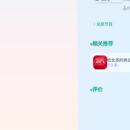
始
得
新
（
术
一
6
起
稽
席
奏
方
学
摄
打
变迁
奖；
全部节目
多
和上
奖。 
音乐：
报社
Sp
作
引路
研
和
相关推荐
闻
关
那
师
改
和
影
下
与
奖
103 集
劾案
作：张
五
道
评价
会
们
新