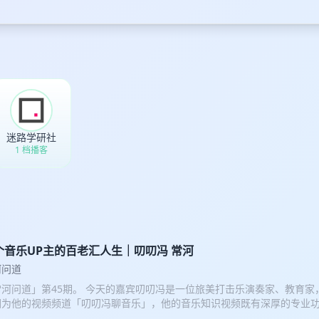
迷路学研社
1 档播客
个音乐UP主的百老汇人生｜叨叨冯 常河
河问道
常河问道」第45期。 今天的嘉宾叨叨冯是一位旅美打击乐演奏家、教育家
因为他的视频频道「叨叨冯聊音乐」，他的音乐知识视频既有深厚的专业
，其语言表达逻辑严密思路清晰，还幽默风趣，看完他的一期节目就想看更