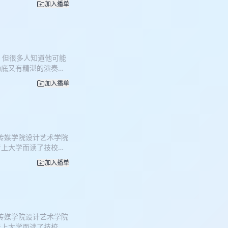
加入播单
；比如本来是要去硅谷
学就读于著名的北京四
为百老汇的演奏家是一
时间轴 00:00 一
音乐天赋 19:41 演奏
，但很多人知道他可能
演出 43:48 百老汇生
功底又有精湛的演奏能
是「常河问道」 主播：常河
更多。稍加搜索就能知
：叨叨冯（冯建鹏） 旅
加入播单
；比如本来是要去硅谷
AS·中国打击乐艺术学
学就读于著名的北京四
师、美国百老汇全职演奏
为百老汇的演奏家是一
国首位百老汇打击乐演
时间轴00:00 一部
乐学院，硕士毕业于哈
乐天赋19:41 演奏家的
学就读于北京四中，本
传媒学院设计艺术学院
3:48 百老汇生存攻略
。 留美期间，冯建鹏
考上大学而读了技校
问道」主播：常河资深媒体
苏达大学音乐学院协奏
当过交警、民警和文化
（冯建鹏）旅美打击乐
，除独奏外，尤其擅长
加入播单
媒业的落幕，他进入大
打击乐艺术学会秘书
·世界打击乐大会音乐
，以及他所见证的时代
国百老汇全职演奏家、中国
格莱美、托尼奖获奖者，
抉择 04:43 童年的
老汇打击乐演奏家、后
击乐夏令营。 后期制
4 当了交警又当民警
硕士毕业于哈特福德大
y Spence UI设计：五彩
州，回到杭州 1:01:29
北京四中，本来大学选
社 关于「常河问道」
传媒学院设计艺术学院
 资深媒体人，篝火故事创
期间，冯建鹏曾多次获
注技术驱动下的社会更
考上大学而读了技校