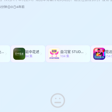
人，澎湃新闻前副总编，梨视频前副总裁。 嘉宾：傅拥军 摄影家，副教
国际比赛大奖，其中包括PAS·纽约马林巴大赛第一名、美国明尼苏达大学
，我们寻找那些能快速自我迭代的实践者，和那些能给人们的生活带来改
学开车和修车），在那个一切向钱看的年代开着大货车闯荡江湖。后来又
学院专任教师、美术馆馆长。中国摄影家协会理事和策展委员会委员，浙
名、美国国家军乐团协奏曲大赛第二名等。冯建鹏演奏经验丰富，除独奏
5分钟
0
4年前
学习、实践和分享。 「常河问道」会通过音频、视频、直播、课程、线下
查员。再后来他进入报社，在纸媒的黄金年代实现着自己的梦想。随着纸
，中国新闻摄影学会理论与学术专业委员。代表性成果：《西湖边的一棵树
、交响乐团演奏和世界打击乐演奏，受邀参加表演包括：美国PAS·世界打
式，与你，与更多的人们分享我们的思考和实践。
当老师，并继续自己的创作事业。我们会聊聊他这四十多年来的成长经历
影比赛二等奖；《我好想爸爸妈妈》获第56届世界新闻摄影比赛三等奖；2
击乐节音乐会，明尼苏达打击乐节音乐会等;曾与多位奥斯卡、格莱美、托
。时间轴00:00 那个一切向钱看的年代00:25 纸媒消亡，摄影记者面临新抉
《山村弹劾案》2001年获中国新闻奖二等奖；《宝宝，祝你平安！》20
个专业团体合作；2015年7月以艺术总监身份创办了UMD国际打击乐夏令
海表哥的暗房13:40 读技校的日子21:48 开着大货车闯江湖29:34 当了交
后期制作：张小洋 音乐：Snowy Peaks pt I by Chris Haugen; Hoverin
Habanera by Kevin MacLeod; Hovering Thoughts by Spe
43:34 报业的黄金年代51:08 柔软的调查记者57:00 离开杭州，回到杭州1
ence UI设计：五彩斑斓的黑 制作人：苗不准 联合制作：迷路学研社；
人：苗不准联合制作：迷路学研社；篝火故事出品：迷路学研社关于「常
人1:04:25 感谢收听，这里是「常河问道」主播：常河资深媒体人，篝
社 关于「常河问道」 这是一档学习和探索型的节目，由迷路学研社和篝火
探索型的节目，由迷路学研社和篝火故事联合制作。我们关注技术驱动下
前副总编，梨视频前副总裁。嘉宾：傅拥军摄影家，副教授，浙江传媒学
注技术驱动下的社会更新，我们寻找那些能快速自我迭代的实践者，和那
些能快速自我迭代的实践者，和那些能给人们的生活带来改变的创造者，
、美术馆馆长。中国摄影家协会理事和策展委员会委员，浙江省摄影家协
变的创造者，和他们一起学习、实践和分享。 「常河问道」会通过音频、
分享。「常河问道」会通过音频、视频、直播、课程、线下活动，以及更
学会理论与学术专业委员。代表性成果：《西湖边的一棵树》获第52届世
活动，以及更多创新的方式，与你，与更多的人们分享我们的思考和实践
更多的人们分享我们的思考和实践。
给女孩的商业第一课
岩中花述
自习室 STUDY ROOM
霓
；《我好想爸爸妈妈》获第56届世界新闻摄影比赛三等奖；2007年获中
84 集
104 集
154
》2001年获中国新闻奖二等奖；《宝宝，祝你平安！》2010年获中国
小洋音乐：Snowy Peaks pt I by Chris Haugen; Hovering Though
彩斑斓的黑制作人：苗不准联合制作：迷路学研社；篝火故事出品：迷路
」这是一档学习和探索型的节目，由迷路学研社和篝火故事联合制作。我
更新，我们寻找那些能快速自我迭代的实践者，和那些能给人们的生活带
一起学习、实践和分享。「常河问道」会通过音频、视频、直播、课程、
的方式，与你，与更多的人们分享我们的思考和实践。