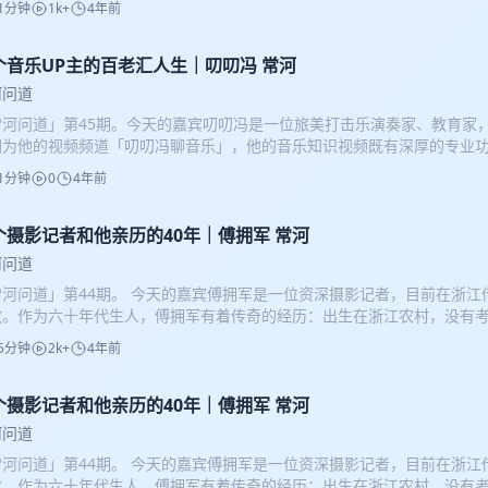
1分钟
1k+
4年前
更多，比如他是中国首位留美打击乐博士，中国首位百老汇打击乐演奏家
代码的理科生，中途变道成了音乐博士；比如他在北京的胡同里长大，中
，等等。 所以叨叨冯到底是个什么样的人呢？他是怎么一路走来的？他作
个音乐UP主的百老汇人生｜叨叨冯 常河
么样的生活？ 我们用这一小时的节目来结束2021年，希望能陪伴你到明年。 
河问道
乐剧从1933年演到今天 00:30 百老汇音乐剧的生命力 10:32 “胡同串子”的
常河问道」第45期。今天的嘉宾叨叨冯是一位旅美打击乐演奏家、教育家
日程表和生命周期 28:24 美国式人情社会 36:39 两小时学会手风琴并上台
因为他的视频频道「叨叨冯聊音乐」，他的音乐知识视频既有深厚的专业
略 50:53 每天睡四小时 57:23 不只有音乐 1:00:38 感谢收听，这里
，其语言表达逻辑严密思路清晰，还幽默风趣，看完他的一期节目就想看
深媒体人，篝火故事创始人，澎湃新闻前副总编，梨视频前副总裁。 嘉宾
1分钟
0
4年前
更多，比如他是中国首位留美打击乐博士，中国首位百老汇打击乐演奏家
击乐演奏家、教育家； PAS·世界打击乐艺术学会国际事物委员会委员、P
代码的理科生，中途变道成了音乐博士；比如他在北京的胡同里长大，中
书长、美国哈特福德大学哈特音乐学院(The Hartt School)打击乐讲
，等等。所以叨叨冯到底是个什么样的人呢？他是怎么一路走来的？他作
个摄影记者和他亲历的40年｜傅拥军 常河
、中国首位留美打击乐博士； 曾以戏剧《蝴蝶君》独奏音乐家身份成为中
么样的生活？我们用这一小时的节目来结束2021年，希望能陪伴你到明年。
家、后担任音乐剧《软实力》打击乐演奏家； 本科毕业于明尼苏达大学音
河问道
剧从1933年演到今天00:30 百老汇音乐剧的生命力10:32 “胡同串子”的音
福德大学哈特音乐学院，在校期间均获得最高奖学金并兼任助教职务。 中
常河问道」第44期。 今天的嘉宾傅拥军是一位资深摄影记者，目前在浙江
表和生命周期28:24 美国式人情社会36:39 两小时学会手风琴并上台演出4
大学选的是计算机专业，但因为一次前往美国的夏令营让他改变了人生轨迹
教。作为六十年代生人，傅拥军有着传奇的经历：出生在浙江农村，没有
:53 每天睡四小时57:23 不只有音乐1:00:38 感谢收听，这里是「常河
多次获得国际比赛大奖，其中包括PAS·纽约马林巴大赛第一名、美国明尼
学开车和修车），在那个一切向钱看的年代开着大货车闯荡江湖。后来又
，篝火故事创始人，澎湃新闻前副总编，梨视频前副总裁。嘉宾：叨叨冯
大赛第一名、美国国家军乐团协奏曲大赛第二名等。 冯建鹏演奏经验丰富
5分钟
2k+
4年前
查员。再后来他进入报社，在纸媒的黄金年代实现着自己的梦想。随着纸
家、教育家；PAS·世界打击乐艺术学会国际事物委员会委员、PAS·中国
内乐重奏、交响乐团演奏和世界打击乐演奏，受邀参加表演包括：美国PAS
当老师，并继续自己的创作事业。我们会聊聊他这四十多年来的成长经历
美国哈特福德大学哈特音乐学院(The Hartt School)打击乐讲师、美
，纽约打击乐节音乐会，明尼苏达打击乐节音乐会等; 曾与多位奥斯卡、
。 时间轴 00:00 那个一切向钱看的年代 00:25 纸媒消亡，摄影记者面临新
个摄影记者和他亲历的40年｜傅拥军 常河
位留美打击乐博士；曾以戏剧《蝴蝶君》独奏音乐家身份成为中国首位百
内外多个专业团体合作； 2015年7月以艺术总监身份创办了UMD国际打
和上海表哥的暗房 13:40 读技校的日子 21:48 开着大货车闯江湖 29:3
任音乐剧《软实力》打击乐演奏家；本科毕业于明尼苏达大学音乐学院，
小洋 音乐：Habanera by Kevin MacLeod; Hovering Thoughts b
河问道
:46 进入报社 43:34 报业的黄金年代 51:08 柔软的调查记者 57:00 离开杭
哈特音乐学院，在校期间均获得最高奖学金并兼任助教职务。中学就读于
斓的黑 制作人：苗不准 联合制作：迷路学研社；篝火故事 出品：迷路学研
常河问道」第44期。 今天的嘉宾傅拥军是一位资深摄影记者，目前在浙江
是最好的引路人 1:04:25 感谢收听，这里是「常河问道」 主播：常河
是计算机专业，但因为一次前往美国的夏令营让他改变了人生轨迹。留美
是一档学习和探索型的节目，由迷路学研社和篝火故事联合制作。 我们关
教。作为六十年代生人，傅拥军有着传奇的经历：出生在浙江农村，没有