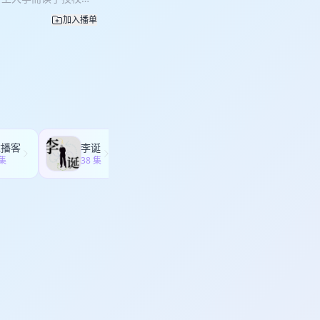
授，浙江传媒学院设计艺
音乐学院协奏曲大赛第
变的创造者，和他们一
当过交警、民警和文化
江省摄影家协会副主
外，尤其擅长室内乐重
加入播单
活动，以及更多创新的
媒业的落幕，他进入大
》获第52届世界新闻
击乐大会音乐会，纽约
，以及他所见证的时代
007年获中国摄影金像
尼奖获奖者，及国内外
择04:43 童年的乡村
10年获中国新闻奖三等
营。后期制作：张小洋
警又当民警36:46 进入
g Thoughts by
nceUI设计：五彩斑斓的黑制
:01:29 兴趣是最好的
篝火故事 出品：迷路学
河问道」这是一档学习
火故事创始人，澎湃新
故事联合制作。 我们
的社会更新，我们寻找
院设计艺术学院专任教
些能给人们的生活带来
和他们一起学习、实践
会副主席，中国新闻摄
视频、直播、课程、线
多创新的方式，与你，
界新闻摄影比赛二等
。
达播客
李诞
商业就是这样
国摄影金像奖；《山村弹
 集
38 集
356 集
新闻奖三等奖。后期制
ts by SpenceUI设计：
学研社关于「常河问
们关注技术驱动下的社
来改变的创造者，和他
线下活动，以及更多创