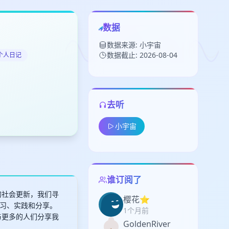
数据
数据来源: 小宇宙
数据截止: 2026-08-04
 个人日记
去听
留
小宇宙
下
高
见
谁订阅了
的社会更新，我们寻
樱花⭐
习、实践和分享。
1个月前
与更多的人们分享我
GoldenRiver