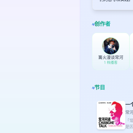
创作者
篝火漫谈常河
1 档播客
节目
一
常
「
是
力