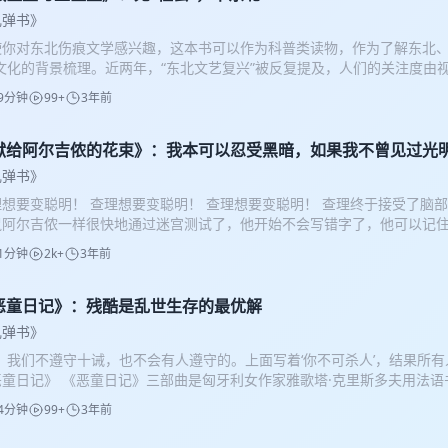
乱弹书》
使你对东北伤痕文学感兴趣，这本书可以作为科普类读物，作为了解东北、
”文化的背景梳理。近两年，“东北文艺复兴”被反复提及，人们的关注度由
领域，它们协力打造了来自乡村和城市的两种面貌，稳固了外地人对东北
9分钟
99+
3年前
地气、人人皆为幽默大师，城市则持续抒发着老牌工业基地、“共和国长子
献给阿尔吉侬的花束》：我本可以忍受黑暗，如果我不曾见过光
乱弹书》
理想要变聪明！ 查理想要变聪明！ 查理想要变聪明！ 查理终于接受了脑
鼠阿尔吉侬一样很快地通过迷宫测试了，他开始不会写错字了，他可以记
弥补自己这项实验的错漏。或许，他终于可以符合母亲的期待了…… 查理
1分钟
2k+
3年前
得及领略慧。 查理变成了天才，人落入了暗黑深渊中──焦虑、不安、偏
会和人性的真相并非真挚纯良。他越聪明，便越无法理解这个世界。 万分
侬逐渐走向衰亡，这项实验或许终究失败了，也意味着，他的天才体验马上
恶童日记》：残酷是乱世生存的最优解
，试图理解这个世界的我们才是最有勇气的，毕竟，“理解”是最大的残酷。
乱弹书》
，我们不遵守十诫，也不会有人遵守的。上面写着‘你不可杀人’，结果所有
恶童日记》 《恶童日记》三部曲是匈牙利女作家雅歌塔·克里斯多夫用法
对双胞胎兄弟为第一视角，以近乎白描的方式描述了战争中人性的极端状
4分钟
99+
3年前
书，连在一起又是一个完整的故事。 第一部《恶童日记》：双胞胎兄弟合
有情感与弱点，习得极致的耐力和理性，让自己成为乱世中的生存机器。 