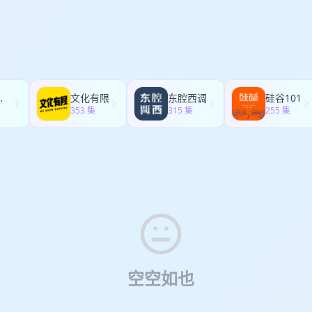
面上老老实实记录了双胞胎分开后其中之一A的生活。但在你刚刚断定并没
，结尾突然大反转：原来只有B。 第三部《第三谎言》：再次大反转，双
部的故事都是假的……双胞胎的日记与作者想要讲述的故事神之交互，既有
一页，都觉得之前所知皆是冰山一角。 就冲以上能把人绕晕的描述，本书
度之书～
听了再走
文化有限
东腔西调
硅谷101
353 集
315 集
255 集
空空如也