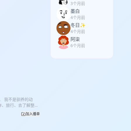
3个月前
墨白
4个月前
冬日✨
4个月前
阿柒
6个月前
。 我不是驯养的动
写作、旅行、去了解整个
智者， 她是一位真正的
加入播单
的，也是自在自由的一
记（上下）》《男人》
荐的书单。