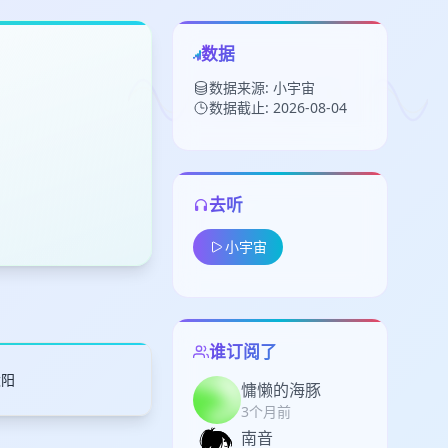
数据
数据来源: 小宇宙
数据截止: 2026-08-04
去听
留
小宇宙
下
高
见
谁订阅了
太阳
慵懒的海豚
3个月前
南音