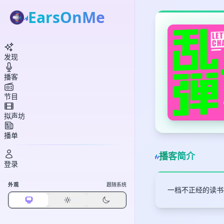
EarsOnMe
发现
播客
节目
拟声坊
播单
播客简介
登录
外观
跟随系统
一档不正经的读书