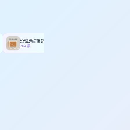
有双胞胎，其实只有A
胞胎是真的没错，但前
谎言，亦有真实，每多
已被主播们评为我们的
没理想编辑部
贤者时间
264 集
66 集