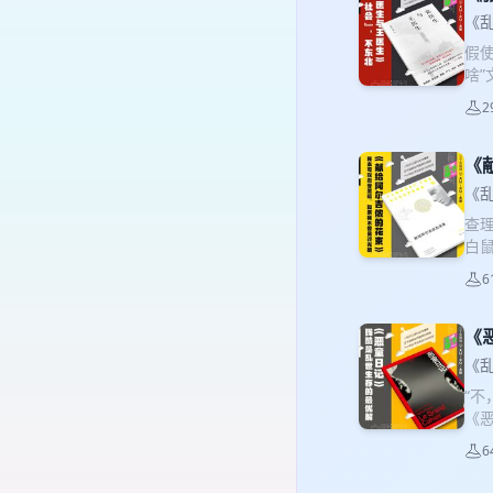
《
假
啥
学
2
接
《
《
查
白
够
6
来
社
吉
《
许
《
“不
《
一
6
成
所