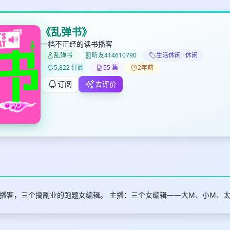
《乱弹书》
一档不正经的读书播客
乱弹书
听友414610790
生活休闲 · 休闲
✕
✕
✕
打分
删除确认
5,822 订阅
55 集
2年前
加入播单
键盘下留人
订阅
去评价
创建
取消
确认删除
最长200字
播客，三个搞副业的跑题女编辑。 主播：三个女编辑——大M、小M、
取消
确定