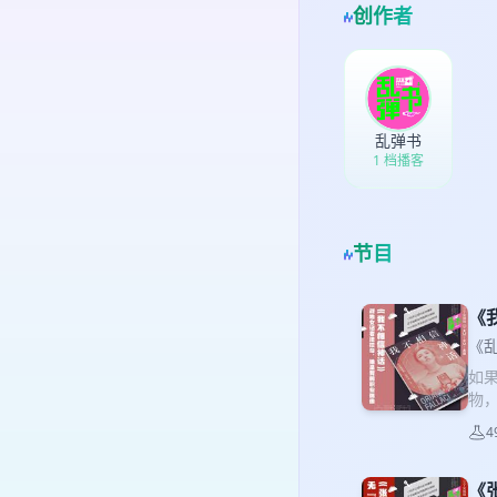
创作者
乱弹书
1 档播客
节目
《
《
如
物，
世
4
优
个人
《
《