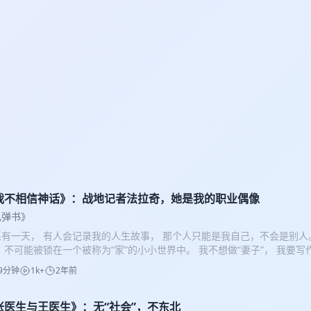
我不相信神话》：战地记者法拉奇，她是我的职业偶像
乱弹书》
果有一天， 有人会记录我的人生故事， 那个人只能是我自己，不会是别人
 不可能被锁在一个被称为“家”的小小世界中。 我不想做“妻子”， 我要
界，要充分使用我的一生。 法拉奇是我的职业偶像，也是我生活中的一位
9分钟
1k+
2年前
秀的记者， 面对世界金字塔顶端的领导者， 她始终沉着应对。 她是骄傲
。 希望有更多的人认识她 —— 奥莉娅娜 · 法拉奇。 《风云人物采访
给一个未出生孩子的信》《从不妥协：法拉奇传》…… 也是这一次顺带推
张医生与王医生》：无“社会”，不东北