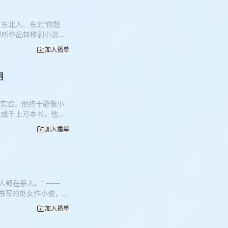
东北人、东北“你愁
视听作品转移到小说文
的认知体系，乡村绝对
加入播单
”的转型之痛。
明
部实验，他终于能像小
住成千上万本书，他能
或许获得了智，却未能
加入播单
狭、猜忌。他发现真实
痛苦之际，他发现阿尔
就要结束了…… 或
人都在杀人。” ——
语书写的处女作小说，以
态。三本书既各自单独
加入播单
二为一，抛弃了人性中
第二部《二人证据》：