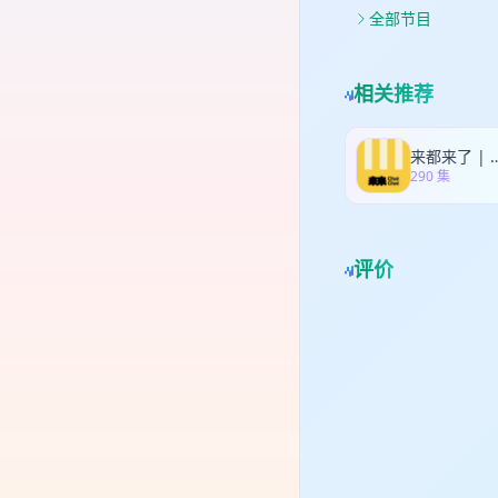
表
全部节目
时
两
读
相关推荐
年
来都来了 | 
290 集
评价