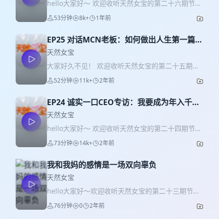
hello大家好～ 欢迎收听天然女宝的第二十六期节
目！ 和大家许久没见了，非常想念女宝们。 我们在
53分钟
8k+
1年前
制作这一期的时候充满了热情与期待，唯独担心的
是时长太久，大家会失去耐心… 希望大家在收听之
EP25 对话MCN老板：如何做出人生第一篇小
前可以先看看我们的shownotes～ 本期我们邀请到
红书爆文
了北京木兰花开社工服务中心的创始人之一：齐丽
天然女宝
霞女士。 木兰花开是一个专门为来京务工的基层流
大家好久不见！ 欢迎收听天然女宝的第二十五期节
动女性创立的公益组织，至今已经创办了15年。 木
目！ 上次做了一期和对话中的暂停主创聊自媒体，
52分钟
11k+
2年前
兰花开的姐妹们有保洁、外卖员、家政、服务员、
好评如潮。 这期咱们就来一次干货第二弹，邀请到
超市收银员等等， 她们在为基层女性服务的原则
了一位小红书爆文女王，北京巨头MCN公司——阳
上， 陆续展开了例如：木兰花的人生/女工口述史/
EP24 诚实一口CEO专访：我要成为年入千万
光百纳的老板杨女士，来跟大家聊聊如何做出能够
女工文艺团/戏剧表演/亲子活动/家庭辩论等活动，
的女人！
商业变现的小红书账号。 （杨女士的公司也是一家
天然女宝
聊聊关于性教育、月经子宫、如何避孕，甚至还有
全女公司哦，她的子公司甚至叫爱女宝！） 她旗下
hello大家好～ 欢迎收听天然女宝的第二十四期节
生育之痛与家庭责任。 公众号跳转：齐丽霞：大众
孵化出过小红书平台的top级别的带货账号，数十次
目！ 本期我们只聊钱！聊创业！ 我们邀请到了宠物
对这一切知之甚少 小红书号跳转：北京木兰花开社
73分钟
14k+
2年前
上过小红书热搜，做出过上百篇破十万加赞的笔
食品品牌诚实一口和格吾安的创始人吕依凌，深度
工组织 今天的播客会从齐丽霞本人的故事聊起，讲
记，很多你关注的博主都来自杨女士的公司！ 杨女
聊了聊她的创业历史～ 听听一个年GMV破亿的公
讲她的南下打工之路…… 她是如何加入到公益的队伍
士的厉害不在于只做出来1-2个号，而是有非常成熟
我和我妈的感情是一场双向辜负
司，是如何一步一步长大的。 本来以为创业对我来
中去的，并且为北京的基层女性创造了一个属于她
的方法论，甚至能给每个人找到自己适合的起号方
说应该是一个非常遥远的事情， 而且听起来也是困
天然女宝
们的世外桃源。 他们的活动室小小的，却五脏俱全
式。 在我们做自媒体的初期，因为非常喜欢杨女
难重重，需要非常高的抗风险能力和很多的钱… 但
——在北京的5.8环外的一个城中村里， 活动室的墙
hello大家好～欢迎收听天然女宝的第二十三期节
士，专门打飞滴去北京找杨女士学习，杨女士也给
聊完才发现，其中的一些逻辑和心态、习惯，以及
上长期挂着一段话，我特别喜欢： （感谢BGM：光
目！本期我们会从具体的经历故事与心理分析的角
我们倾囊相授（人真的很好）！咱们今天不需要付
76分钟
0
2年前
对很多事情的判断， 都是在人生的许多阶段都可以
辉岁月） 主持人：番茄、melody 嘉宾：齐丽霞
度出发去聊一聊母爱，如果要给又爱又恨的情感关
机票付学费，邀请杨女士来给女宝们免费教学一期
参考的～ 虽然我们的人生各不相同，但希望各位女
【内容指路】 【02:45】从河南来到深圳，疲惫的流