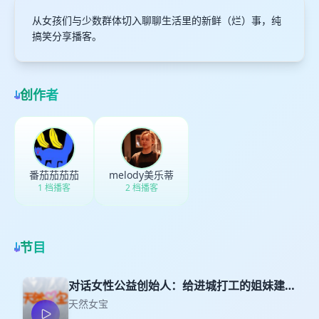
从女孩们与少数群体切入聊聊生活里的新鲜（烂）事，纯
搞笑分享播客。
创作者
番茄茄茄茄
melody美乐蒂
1 档播客
2 档播客
节目
对话女性公益创始人：给进城打工的姐妹建一
个乌托邦
天然女宝