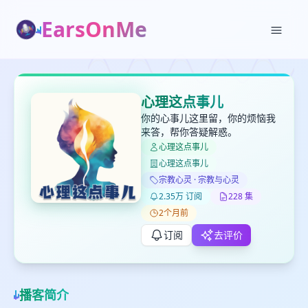
EarsOnMe
✕
✕
✕
打分
删除确认
加入播单
心理这点事儿
键盘下留人
你的心事儿这里留，你的烦恼我
来答，帮你答疑解惑。
心理这点事儿
创建
留
取消
确认删除
心理这点事儿
下
宗教心灵 · 宗教与心灵
高
2.35万 订阅
228 集
见
2个月前
订阅
去评价
最长200字
播客简介
取消
确定