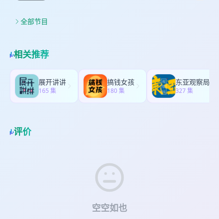
we are joined by expressive arts therapy expert
系与变化之中，我们如何一点一点地重新找到自己
（The Critic）”的声音，占据了我们的内在空间。
I'm truly honored to be joined by a deeply
Kit Jenkins. Drawing on over thirty years of
的中心。 加入我们，一起顺着艺术的线索，将那些
我们常常试图去消除它、压制它，但 Kit 提醒我们：
respected leader in the field of expressive arts
experience — spanning her long-standing
全部节目
混乱与失序，慢慢编织出属于自己的意义。
关系并不只存在于人与人之间，它也活在我们的身
therapy, Dr. Vivien Marcow Speiser. Vivien is
faculty role at Lesley University and her
⭐️⭐️⭐️⭐️⭐️ 今天这一期，我非常荣幸邀请到表达
体之中，与我们一起呼吸。在这一期节目中，Kit 会
Professor Emerita and co-director of the
transformative leadership as co-founder of the
性艺术治疗领域一位备受尊敬的重要人物——Vivien
带领大家展开一段深刻的想象之旅，去真正“面对面”
Institute for Arts and Health at Lesley
respected nonprofit RAW Artworks for young
Marcow Speiser 博士。Vivien 是美国 Lesley
相关推荐
地遇见这个内在的批评者。但这段旅程不仅仅依赖
University, and a distinguished research
people — Kit joins us to explore a question that
University 艺术与健康研究所的荣休教授与联合主
想象，它更需要一种最重要的能力——也是治疗师
associate at the University of the
touches us all: “I feel not good enough even
任，同时也是南非金山大学（University of the
最核心的工具之一：临在（Presence）回到当下/此
Witwatersrand in South Africa. She is a
when I'm praised. How can I truly start to
Witwatersrand）的杰出研究员。她是一位持证心
展开讲讲
搞钱女孩
东亚观察局
刻。 当我们开始改变自己的“内在的位置”，不再被
licensed mental health counselor, a dance
validate myself from within?” When external
165 集
理咨询师、舞动治疗师，以及表达性艺术治疗师与
180 集
327 集
这个声音定义，而是与它建立一种对话关系时，我
movement therapist, and an expressive arts
praise fails to reach us, it’s often because a
教育者。 在超过半个世纪的实践、教学与国际合作
们也会逐渐重新连接到属于自己的内在力量与内在
therapist and educator. Across a lifetime of
voice Kit calls “The Critic” has occupied our
生涯中，她的工作足迹遍及美国、以色列以及世界
的平静。 加入我们，一起用创造力走出那些语言里
practice, teaching, and international
minds. We try to banish or erase it, but Kit
许多地区，长期致力于发展与带领艺术疗愈项目，
的自我评判，与当下此刻的自己在一起。
collaboration, her work has taken her across
reminds us that relationships don’t just exist
评价
并陪伴个人与社群穿越创伤、危机，以及跨文化冲
⭐️⭐️⭐️⭐️⭐️ 今天的节目，我非常荣幸能邀请到来
the United States, Israel, and many parts of the
between people—they live and breathe within
突中的生命经验。 她的贡献不仅存在于临床与教学
自表达性艺术治疗领域的资深专家 Kit Jenkins。Kit
world, developing and leading arts-based
our bodies. In this episode, Kit will guide you
中，也深深延伸到了学术领域。她曾担任国际创造
在Lesley University 担任兼职教师已超过三十年，
programs and working with individuals and
through a profound imaginative journey to
性艺术教育与治疗协会（IACAET）执行委员会成
参与多个研究生项目的教学工作，其中包括表达性
communities navigating trauma, crisis, and
meet your inner critic face-to-face. But this
员，同时也是CAET的联合编辑之一，持续推动着整
艺术治疗硕士项目。她也曾在European Graduate
cross-cultural conflict. Her contributions extend
journey requires more than just imagination; it
个表达性艺术治疗领域的发展。 她曾多次获得富布
School（瑞士欧洲研究生院）以及Tufts University
not only through practice and teaching, but
requires the most important tool in a
赖特高级学者奖，她的工作也在国际上获得广泛认
任教。她是非营利组织RAW的创始执行总监，在超
also through scholarship. She has served on
therapist’s toolbox: Presence. By shifting your
可，包括表达性艺术以及艺术与健康领域的终身成
过三十年的发展中，带领机构持续成长，并成功筹
the executive committee of ICAET, the
internal ground and establishing a dialogue
空空如也
就荣誉。但比起这些身份与荣誉，让人深深感触的
集了超过3500万美元的资金，用于支持其使命的推
International Association of Creative Arts in
with this voice rather than being defined by it,
是她始终持续地相信并践行着：让艺术成为不同