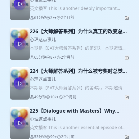
英文播客 This is another deeply important
episode of our EAT Masters series. In today's
61分钟
2k+
2个月前
episode, we are joined by a pioneering leader
in expressive arts therapy, Dr. Vivien Marcow
226【大师解答系列】为什么真正的改变总是
Speiser, Professor Emerita at Lesley University
如此困难？| Vivien Marcow Speiser博士为
in the United States, with five decades of
心理这点事儿
international clinical practice, scholarship, and
你解答
本期是【EAT大师解答系列】的第5期。本期邀请到
teaching experience. She joins us to explore a
表达性艺术治疗领域极具开创性的领军人物——美
65分钟
8k+
2个月前
universal struggle we all carry: Why is it so
国 Lesley University 莱斯利大学荣休教授 Vivien
hard to truly change? Vivien shares how the
Marcow Speiser 博士。她拥有超过五十年的国际
moments when life no longer makes sense may
224【大师解答系列】为什么被夸奖时总觉得
临床实践、学术研究与教学经验。 这一次，她将和
actually be the beginning of growth. She
自己不够好，该如何真正从内在认可自己？|
我们一起走进一个几乎每个人都会面对的生命提
心理这点事儿
speaks about the cliffs we encounter in life, not
问： 【为什么真正的改变总是如此困难？为什么我
Kit Jenkins为你解答
本期是【EAT大师解答系列】的第4期。本期邀请到
as failures, but as deeply human turning
们总会一次次回到同样的模式里？】 那些生命开始
表达性艺术治疗领域的专家 Kit Jenkins。她拥有三
points. In this conversation, she also guides us
49分钟
10k+
2个月前
“不再有意义”的时刻，或许恰恰是成长真正开始的地
十多年的丰富经验——既包括在莱斯利大学长期担
through a simple body and movement
方。Vivien谈到人生中那些仿佛“悬崖”般的时刻——
任教师的教学工作，也是备受尊敬的非营利组织
exploration, helping us sense how relationship,
它们并不只是失败，而是作为人的生命中，一个极
225【Dialogue with Masters】Why
RAW Artworks 的联合创始人。今天，Kit 将和我们
safety, conflict, and grounding already live
其深刻的转折点。在这场对话中，她也会带领我们
praise outside, doubt inside?
一起探讨一个几乎每个人都会遇到的问题： 【为什
心理这点事儿
inside the body, and how we might slowly learn
进行一段简单的身体与动作探索，让我们慢慢感受
么被夸奖时总觉得自己不够好，该如何真正从内在
to find our center and stand our ground. Join
英文播客 This is another essential episode of
到：关系、安全感、冲突，以及那些关于连接与距
开始认可自己？】 当外界的赞美无法真正被我们接
us as we follow the thread of art to bind chaos
our “EAT Masters Series.” In today’s episode,
离的经验，其实一直都活在我们的身体里；而在关
53分钟
99+
2个月前
住时，往往是因为有一个 Kit 称之为“内在批评者
into meaning. ⭐️⭐️⭐️⭐️⭐️ In today's episode,