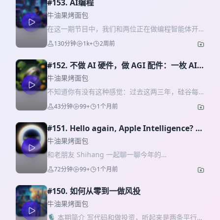
#153. AI编程
牛油果烤面包
在这一期节目中，我们和两位正在做编程智能体开
发工作的朋友——捕蛇者说播客的主播laike9m以及
130分钟
1k+
2周前
听友群的群友Rice一起聊了聊AI编程的历史以及技
术核心。 从传统的“古法编程”、复杂的编译系统，
#152. 不做 AI 硬件，做 AGI 配件：一枚 AI
到繁琐的测试与代码审核，我们首先回顾了为什么
戒指背后的工程卓越
“软件开发从来都不只是敲代码”。随后，节目全面驶
牛油果烤面包
入 AI 时代：我们将梳理 AI 编程工具的演进史，重
不知道你有没有这种感觉：过去这两三年，硅谷每
点剖析 Claude Code 与前沿的 Agentic
隔几个月就会冒出一个新的"AI 硬件"。每一个出来
43分钟
99+
1个月前
Coding（智能体编程），并畅想 AI 主导的软件项
的时候，海报都很漂亮、Demo 都很炸裂，发布会
目和全新工作流。 对于硬核技术爱好者，本期节目
上 CEO 都会说：「这是后智能手机时代的第一块拼
准备了丰富的内容：我们将深入拆解 MCP（模型上
#151. Hello again, Apple Intelligence? 唠
图。」然后呢？然后大部分都安静地躺进了那个我
下文协议）、Agent Harness 的工作原理、复杂的
唠 WWDC26
们都熟悉的、湾区人专属的「一时冲动抽屉」里。
牛油果烤面包
上下文与记忆系统，以及多 Agent 协作的前沿实
我一直在想一个问题：AI 这么强，模型这么猛，为
和老朋友 Shihang 一起聊一聊今年的
践。同时，我们也会冷静审视企业内部框架的 AI 适
什么这些 AI 硬件产品，普遍做得这么「不耐用」？
WWDC2026！ 嘉宾：Shihang 前 iOS 工程师，死
配难点、当前 AI 编程的真实能力边界与潜在的安全
72分钟
99+
1个月前
不是性能上不耐用，是体感上不耐用。买回来的第
忠果粉 主播：Sean、Cat 、Vindy 剪辑&时间线：
风险。 嘉宾：laike9m、Rice 主播：斯图亚特、Cat
三天，你就忘了它在哪。带着这个问题，我们这期
季雨清 时间线 * 00:00:00 开场介绍 * 00:00:42
剪辑：季雨清 时间线：季雨清 AI片头： 季雨清 *
请到的嘉宾 JY。JY 是 Stanford EE 博士，他现在做
#150. 如何从零到一做风投
WWDC 2026 * 00:02:36 macOS Golden Gate *
00:00:00 片头 * 00:00:43 开场 * 00:02:29 古法编
的这家公司叫 Vocci，做的是一枚戒指——一枚钛金
00:03:43 Liquid Glass * 00:08:22 Spotlight *
牛油果烤面包
程 * 00:07:25 编译系统的复杂性 * 00:18:42 测试、
属的、3 克重的、防水的 AI 戒指。 JY 会跟大家分享
00:09:59 儿童账号与屏幕使用时间 * 00:20:06
调试与代码审核 * 00:25:24 软件开发不只是写代码
🎙️ 本期简介 写代码和做投资，听起来是两条平行的
他关于产品哲学、商业逻辑和中国制造真正护城河