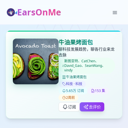
EarsOnMe
✕
✕
✕
打分
删除确认
加入播单
牛油果烤面包
键盘下留人
聊科技发展趋势，聊各行业来龙
去脉
斯图亚特、CatChen、
创建
留
David_Gao、SeanWang、
取消
确认删除
vindy
下
牛油果烤面包
高
见
科技 · 科技
5.65万 订阅
153 集
2周前
最长200字
订阅
去评价
取消
确定