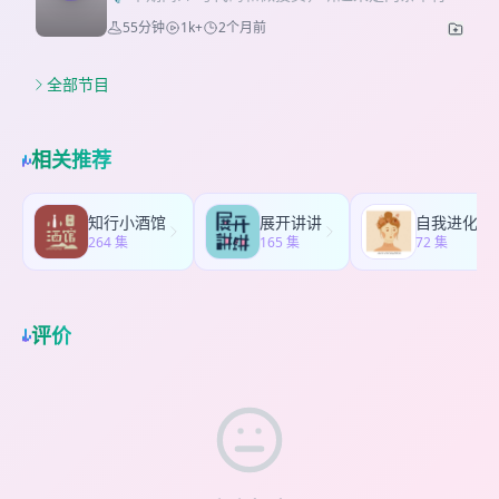
Apple Intelligence * 00:22:46 Shortcuts *
* 00:27:42 AI 编程工具的演进 * 00:41:23 Claude
职业轨迹，但如果跨过去会发生什么？ 本期节目，
的思考。我觉得这套思考对每一个在硬件赛道、消
55分钟
1k+
2个月前
00:25:56 Siri AI * 00:39:40 App Intents *
Code 和 Agentic Coding * 00:49:11 AI 时代的编
我们邀请了两位从软件工程师成功转型为风险投资
费电子、或者 AI 应用层的朋友，都会有启发。 嘉
00:49:44 Safari * 00:53:50 照片 * 00:57:19
程工作流 * 00:55:56 AI 主导的软件项目 * 01:07:55
（VC）基金管理人的朋友。他们将和大家分享从“大
宾：JY 主播：Cat 剪辑：季雨清、Cat 时间线：Cat
iCloud * 00:59:15 电话与信息 * 01:01:29 AI 使用
内部框架与 AI 适配 * 01:15:28 AI 编程能力的边界
厂码农”走向“一级市场投资人”的心路历程。从早期
全部节目
时间线 * 00:00:00 开场介绍 * 00:01:52 JY 自我介
场景 * 01:10:17 总结 关于「牛油果烤面包」 「牛
* 01:20:23 新模型体验与安全风险 * 01:25:02 MCP
的试水投资，到全职做基金，他们是如何完成从 0
绍 * 00:02:32 Vocci 产品介绍 * 00:06:53 为什么是
油果烤面包」播客入选2020苹果最佳播客，获得年
和 Skills * 01:34:48 Agent Harness 的工作原理 *
到 1 的跃迁的？工程师的背景在投资中究竟是降维
「配件」而非「硬件」？ * 00:11:33 月费心理门槛
度编辑推荐，聊科技发展趋势，聊各行业来龙去
01:49:38 上下文管理与记忆系统 * 01:59:43 多
打击还是水土不服？ 此外，面对当下热议的“AI 泡
* 00:15:12 融资故事 * 00:18:23 「配件」格局太
相关推荐
脉。我们坐标硅谷，邀请第一线的资深专家分享给
Agent 协作 * 02:04:40 AI 不只用于编程 关于「牛
沫”，两位从 VC 视角给出了深度的结构性拆解，并
低？ * 00:21:19 点子来源 * 00:24:20 硬件研发和量
大家听！ 欢迎您在每期节目下方给我们留言，和我
油果烤面包」 「牛油果烤面包」播客聊科技发展趋
为普通打工人和小投资者送上了一份实用的“防坑与
产经验 * 00:28:03 工程卓越 * 00:37:28 是否投放
们的主播互动交流，或是添加微信小助手
势，聊各行业来龙去脉。我们坐标硅谷，邀请第一
上车指南”。 无论你是对 VC 行业充满好奇，还是正
Kickstarter 众筹？ * 00:41:46 JY 总结 关于 Vocci
知行小酒馆
展开讲讲
自我进化论
nygkmb2022，加入微信听友群。如果您对我们的
线的资深专家分享给大家听！ 欢迎您在每期节目下
在思考职业转型的工程师，或是想在 AI 浪潮中寻找
264 集
大家可以通过 vocci.ai 访问 Vocci 的官方网站。JY
165 集
72 集
志愿者工作有兴趣，请点击 这个链接 看我们的招募
方给我们留言，和我们的主播互动交流，或是添加
机会的投资者，这期节目都不容错过！ 嘉宾：
在此慷慨地为牛油果烤面包听众提供 $30 的折扣
帖；你有什么有趣的话题，想来作牛油果烤面包的
微信小助手nygkmb2022，加入微信听友群。如果
Cindy, Tao 主播：Vindy, Cat 剪辑&时间线：季雨清
码：AVOCADOVOCCI。有效期至 2026 年 7 月 29
嘉宾，或是对节目有任何的意见或建议，欢迎发邮
您对我们的志愿者工作有兴趣，请点击 这个链接 看
⏱️ 时间轴 (Timeline) * 00:00:00 片头 * 00:01:43
日。 关于「牛油果烤面包」 「牛油果烤面包」播客
件和我们联系。我们的邮件地址是：
我们的招募帖；你有什么有趣的话题，想来作牛油
什么是 VC（风险投资）？—— 简单通俗聊聊一级市
评价
入选2020苹果最佳播客，获得年度编辑推荐，聊科
host@avocadotoast.live
图片： Apple 片头片尾音
果烤面包的嘉宾，或是对节目有任何的意见或建
场与二级市场的区别 * 00:03:12 VC 的历史与演变 *
技发展趋势，聊各行业来龙去脉。我们坐标硅谷，
乐： Courante 1st Cello Suite Exzel Music
议，欢迎发邮件和我们联系。我们的邮件地址是：
00:04:43 工程师转型 VC 的起点 —— 什么时候意识
邀请第一线的资深专家分享给大家听！ 欢迎您在每
Publishing (freemusicpublicdomain.com)
host@avocadotoast.live
片头片尾音乐：
到“写代码不是唯一路径”？ * 00:06:10 从 0 到 1 做
期节目下方给我们留言，和我们的主播互动交流，
Licensed under Creative Commons: By
Courante 1st Cello Suite Exzel Music Publishing
VC 的真实挑战 —— 启动资金要多少？第一批 LP 怎
或是添加微信小助手nygkmb2022，加入微信听友
Attribution 3.0
(freemusicpublicdomain.com) Licensed under
么找？如何拿到好项目的份额？ * 00:24:45 合伙人
群。如果您对我们的志愿者工作有兴趣，请点击 这
http://creativecommons.org/licenses/by/3.0/
Creative Commons: By Attribution 3.0
的日常与分工 —— Sourcing、出差、法律流程与
个链接 看我们的招募帖；你有什么有趣的话题，想
http://creativecommons.org/licenses/by/3.0/
LP 维护，哪一项最耗费精力？ * 00:28:37 工程师背
来作牛油果烤面包的嘉宾，或是对节目有任何的意