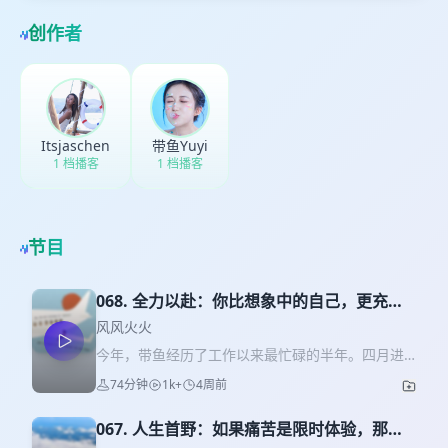
创作者
Itsjaschen
带鱼Yuyi
1 档播客
1 档播客
节目
068. 全力以赴：你比想象中的自己，更充满
可能性
风风火火
今年，带鱼经历了工作以来最忙碌的半年。四月进
入新岗位，接手从来没人做过的新项目，在陌生的
74分钟
1k+
4周前
领域、新的老板、极限的时间线里，把一个别人通
常需要4-6个月完成的项目，压缩到3个月落地。她
067. 人生首野：如果痛苦是限时体验，那意
不断被推到自己的舒适圈外，不知道自己不知道什