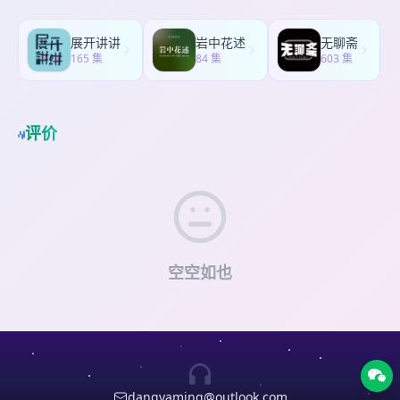
的人，后来也慢慢没有联系。 我们常常用"能持续多
贾尼用它的方式，结结实实地给我上了一课。 我
了想要的答案。你会发现，这些人并不只是“爱吃
热爱网球/户外/晒太阳，去过更宽阔和明亮的生活
久"来衡量一段关系的价值。认识十年的朋友，似乎
说：那就谢谢大山，给了你这份今年最好的礼物。
苦”。他们在追求的，可能是一种在日常生活里很难
（全网同名：jaswanders） * 带鱼：热爱人间的体
总比认识三天的人更重要。于是我们下意识地问自
【👩主播简介】 * Jasmine: 底色是旺盛的好奇心和
展开讲讲
岩中花述
无聊斋
获得的体验：你往前走，你就真的在前进；你停下
验家，寰宇瑜伽和营养学爱好者，探索身心平衡的
己：如果一段关系注定短暂，我们是不是就应该保
165 集
乐观主义，热爱网球/户外/晒太阳，去过更宽阔和明
84 集
603 集
来，一切就此停止。没有运气，没有他人评价，没
艺术，传播/快消/大健康赛道（全网同名：带鱼
持“抽离”？还是说，正因为短暂，我们反而更应该
亮的生活（全网同名：jaswanders） * 带鱼：热爱
有延迟兑现的回报，只有此刻的身体和选择。 也许
Yuyi） 🎵BGM: MT1990 - COOL&CHILL 🎨封面：
100%投入和在场。 在本期节目里，Jas分享了越野
人间的体验家，寰宇瑜伽和营养学爱好者，探索身
我们被这些故事打动，并不是因为我们也想去跑300
Iulia Bochis 🎈联系我们 进听友群，请添加微信：
跑和登山过程中认识的可爱朋友，生病时被组委会
心平衡的艺术，传播/快消/大健康赛道（全网同名：
公里，而是因为我们隐约知道，在自己的生活里，
hi_lively 商务合作，请添加微信：FFHH-01 听友来
伙伴超出职责范围的照顾，还有尼泊尔山林里送她
评价
带鱼Yuyi） 🎵BGM: MT1990 - COOL&CHILL 🎈联
也有一些山。它们没有这么极端，但同样需要我们
信，发送至邮箱：
hi_lively@163.com
🌊关于《风
手绘布恩山的Freelion女孩；带鱼讲述了12岁那年
系我们 进听友群，请添加微信：hi_lively 商务合
在不确定里坚持，在看不到结果的时候继续往前。
风火火》 《风风火火》是两个都市女孩儿的日常畅
在加州参加夏令营的夏天，被Watanabe夫妇悉心照
作，请添加微信：FFHH-01 听友来信，发送至邮
那些真正重要的时刻，往往不是你已经确定可以做
谈类节目，一档“氧气播客”。我们炽烈地爱和成长，
料的往事，以及19岁重返那个小屋时，青春被定格
箱：
hi_lively@163.com
🌊关于《风风火火》 《风
到的时候，而是你还不知道自己是谁的时候。 朋友
用丰盛的生命力去感知和表达。欢迎和我们一起“风
的感觉。大学时的欧莱雅校园挑战赛，一群人通宵
风火火》是两个都市女孩儿的日常畅谈类节目，一
们，你有没有做过这样一件事：明知道可能失败，
风火火享受人生”！ 在这里，我们聊与自己、与他
打磨的campaign虽然没进决赛，但那个创意方案，
档“氧气播客”。我们炽烈地爱和成长，用丰盛的生命
但还是选择开始？欢迎在评论区和我们分享，你人
人、与世界的关系，聊与成长、与爱、与生活本身
后来以另一种方式活下来了。 你会发现，有些关系
力去感知和表达。欢迎和我们一起“风风火火享受人
生里的那一段“没苦硬吃”。 【👩主播简介】 *
有关的一切话题。我们坦诚分享，也期待不同观点
没有延续，但它们没有消失，而是变成了你的一部
生”！ 在这里，我们聊与自己、与他人、与世界的关
Jasmine: 底色是旺盛的好奇心和乐观主义，热爱网
的碰撞。 我们想成为你慵懒放松时的背景音乐、疲
分，变成你看世界的方式，变成你后来对他人更柔
空空如也
系，聊与成长、与爱、与生活本身有关的一切话
球/户外/晒太阳，去过更宽阔和明亮的生活（全网同
惫困顿时的移动电源、探索美妙世界时的拍立得、
软一点点的原因。也许我们之所以对这些相遇有所
题。我们坦诚分享，也期待不同观点的碰撞。 我们
名：jaswanders） * 带鱼：热爱人间的体验家，寰
平凡普通日子里的冰镇起泡酒。 去经历、去探索、
保留，是因为我们知道它们终将结束。但也正因为
想成为你慵懒放松时的背景音乐、疲惫困顿时的移
宇瑜伽和营养学爱好者，探索身心平衡的艺术，传
去感受。 世界就是我们的游乐场，一起来玩吧！ 欢
它们终将结束，我们才更有机会，在那一刻完全敞
动电源、探索美妙世界时的拍立得、平凡普通日子
播/快消/大健康赛道（全网同名：带鱼Yuyi）
迎在小宇宙/喜马拉雅/荔枝/QQ音乐/网易云音
开。 朋友们，你有没有过这样的一次相遇？短暂、
里的冰镇起泡酒。 去经历、去探索、去感受。 世界
🎵BGM: MT1990 - COOL&CHILL 🎈联系我们 进听
乐/Apple Podcast/Spotify/微信公众号等平台订阅
没有后续，但在很多年之后，依然会被想起。 欢迎
就是我们的游乐场，一起来玩吧！ 欢迎在小宇宙/喜
友群，请添加微信：hi_lively 商务合作，请添加微
和收听 谢谢你的收听，期待与你连接
在评论区和我们分享你的「一期一会」。 【👩主播
马拉雅/荔枝/QQ音乐/网易云音乐/Apple
信：FFHH-01 听友来信，发送至邮箱：
简介】 * Jasmine: 底色是旺盛的好奇心和乐观主
dangyaming@outlook.com
Podcast/Spotify/微信公众号等平台订阅和收听 谢