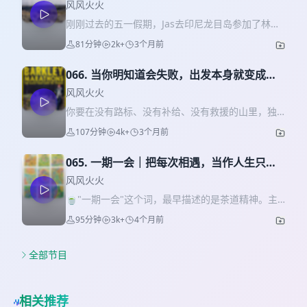
志就是不限量的补给
么，不知道下一步会遇到什么问题，只能靠自己“死
风风火火
磕到底”。 这一期节目，我们想聊的就是这种真实发
刚刚过去的五一假期，Jas去印尼龙目岛参加了林贾
生职场里的成长时刻。当所有经验都失效的时候，
尼火山越野赛，她真正意义上的第一场越野赛。36
81分钟
2k+
3个月前
怎么才能拿到结果？ * 决定开始之后，就把自己调
公里，3179米爬升，半夜12点出发，15小时关门。
整成全力以赴的战斗模式 * 越复杂的事情，越要先
她和朋友们从天黑跑到天亮，又走到天黑，才终于
定义终点，再倒推路径 * “兜底思维”：提前想好最坏
066. 当你明知道会失败，出发本身就变成答
走出那座大山。 我很难想象她到底经历了什么：热
的情况，排除风险，准备Plan B, C, D * 构建自己的
案｜香港四径×巴克利越野赛
带高温和山顶紫外线把大腿晒成通红一片；松散的
风风火火
支持体系：成长不是自己一个人的事儿，要借力而
火山碎石上走两步滑一步，狭窄的山路旁就是悬
你要在没有路标、没有补给、没有救援的山里，独
不是硬扛 当不给自己留退路的时候，焦虑反而消失
崖；明明山顶就在眼前，两公里却耗掉两个小时；
自待上三天三夜；要在精力耗尽、方向感崩塌的时
了，因为脑子终于开始解决问题，而不是不停想象
107分钟
4k+
3个月前
鞋里灌满砂石，脚上磨出水泡，脚趾缝里全是洗不
候，继续往前走；要在明知道大概率会失败的前提
问题。过去我们总觉得，成长来自于能力、经验和
净的火山灰。她在最陡的绝望坡上爬哭了，在下撤
下，依然选择出发。听起来很反常，但世界上真的
资源。后来愈加发现，能力是在一次次解决问题里
时一路摔跤，在月亮再次升起时怀疑人生。 但也是
065. 一期一会｜把每次相遇，当作人生只有
有这样的比赛，而且每年都有人主动报名。 本期节
长出来的，资源是在一个个靠谱行动之后争取来
在这座山上，她看到了头灯连成的银河挂在山脊线
一次的珍贵
目，我们聊了两场几乎不可能完成的越野赛：一场
风风火火
的，底气也是一次次全力以赴里建立起来的。相信
上，看到了破晓时分左手日出云海、右手月色火山
是香港的四径挑战，要在60小时内跑完298公里；另
自己可以成为那个创造条件的人，而不是等待条件
🍵"一期一会"这个词，最早描述的是茶道精神。主
湖的日月同辉，也看到了人在极限条件下对痛苦的
一场是美国的巴克利马拉松，30年里只有20个人完
成熟的人。 半年前看到”日理万机”这四个字的时
人以"此生只为你泡一次茶"的心意待客，客人以"此
耐受，远超自己的想象。 还有那些在最艰难时刻涌
95分钟
3k+
4个月前
成过。它们没有奖金，没有奖牌，甚至不鼓励你完
候，带鱼想到的是忙碌；半年后的今天，她更愿意
生只喝这一杯"的心意品茶。这么短暂的相遇，所以
来的温暖与慰藉：朋友在补给站等了几个小时，只
成，但正因为如此，它们变成了一种极端纯粹的存
把它理解成另一种祝福：每天都会遇见新的问题，
要以最郑重的心去对待。 你有没有发现，一期一会
为确认你还安全。一场“一起在林贾尼受虐”的旅程，
在。 我们也聊了那些参赛者：有人为了破纪录而
也每天都有机会长出新的能力。借今天这一期节目
的相遇几乎充满了我们的生活：长途飞机上聊得忘
全部节目
让参赛小分队从此有了一种不需要多言的默契。 在
来，却在崩溃中重新理解自己为什么要再次出发；
给过去这段时间努力的自己鼓鼓掌，也能送给正在
了时间的邻座，落地后连联系方式都没加；旅行中
这场人生首野里，痛苦是限时体验，而意志力是不
有人一次次回来，只是为了触碰自己的潜力边界；
努力的你。请不要轻易定义自己，只要全力以赴，
短暂同行的陌生人，你们分享最真诚的过往，约
限量的补给。出发前，满心满眼都是对火山登顶后
有人默默无闻，却在最后时刻成为黑马；也有人在
你比想象中的自己，更充满可能性。 【👩主播简
定"下次再见"，却再也没有下次；低谷时向你伸出手
风景的期待；出发后，她更了解自己了。 她说：林
相关推荐
最接近终点的时候停下，因为他发现自己已经得到
介】 * Jasmine: 底色是旺盛的好奇心和乐观主义，