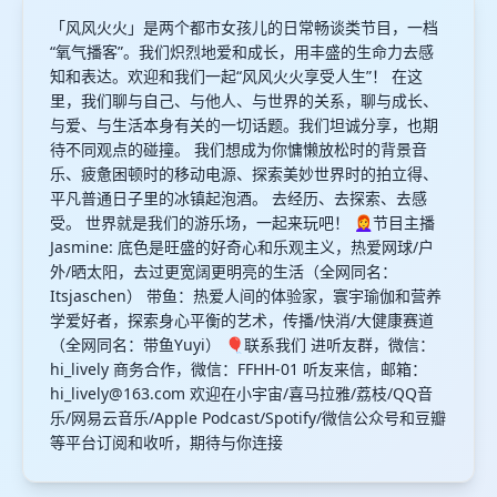
「风风火火」是两个都市女孩儿的日常畅谈类节目，一档
“氧气播客”。我们炽烈地爱和成长，用丰盛的生命力去感
知和表达。欢迎和我们一起“风风火火享受人生”！ 在这
里，我们聊与自己、与他人、与世界的关系，聊与成长、
与爱、与生活本身有关的一切话题。我们坦诚分享，也期
待不同观点的碰撞。 我们想成为你慵懒放松时的背景音
乐、疲惫困顿时的移动电源、探索美妙世界时的拍立得、
平凡普通日子里的冰镇起泡酒。 去经历、去探索、去感
受。 世界就是我们的游乐场，一起来玩吧！ 👩‍🦰节目主播
Jasmine: 底色是旺盛的好奇心和乐观主义，热爱网球/户
外/晒太阳，去过更宽阔更明亮的生活（全网同名：
Itsjaschen） 带鱼：热爱人间的体验家，寰宇瑜伽和营养
学爱好者，探索身心平衡的艺术，传播/快消/大健康赛道
（全网同名：带鱼Yuyi） 🎈联系我们 进听友群，微信：
hi_lively 商务合作，微信：FFHH-01 听友来信，邮箱：
hi_lively@163.com
欢迎在小宇宙/喜马拉雅/荔枝/QQ音
乐/网易云音乐/Apple Podcast/Spotify/微信公众号和豆瓣
等平台订阅和收听，期待与你连接