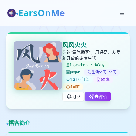
EarsOnMe
✕
✕
✕
打分
删除确认
风风火火
加入播单
你的“氧气播客”，用好奇、友爱
键盘下留人
和开放的态度生活
Itsjaschen、带鱼Yuyi
创建
JasJan
生活休闲 · 休闲
留
取消
确认删除
1.21万 订阅
68 集
下
4周前
高
见
订阅
去评价
最长200字
播客简介
取消
确定