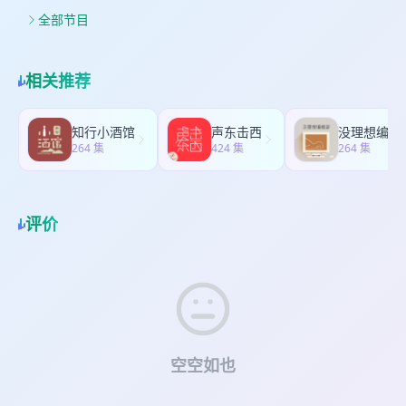
号」搜索：金汤力电台，自建歌单中！ 对应节目名
the Sea 听友:水动乐 推荐：Dijon - Yamaha 听友:
字和封面去找你喜欢的那首歌吧~ 「After
全部节目
午夜灯球 推荐：Kyle Dion - Tears On A Pretty
Lounge」鲜活自我歌单：
Face 听友:男旺山化学狗 推荐：Jack Lee & Bob
https://music.163.com/playlist?
James & Nathan East - April 新歌推荐：李英宏 -
id=18102263724&uct2=U2FsdGVkX18U4LUvsRR+Uc3
龙虎豹
相关推荐
知行小酒馆
声东击西
没理想编辑
264 集
424 集
264 集
评价
空空如也