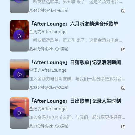
「听友精选歌单」第五季 来了！这是金汤力电台和
可爱的听友们一同共创的系列节目。2026年继续奉
44分钟
1k+
6天前
上好听的音乐~博文和奶骏各自solo为大家筛选我们
这个月里精选的十首音乐。 做成AfterLounge 聊聊
「After Lounge」六月听友精选音乐歌单
这首音乐，聊聊这个音乐人。 一共十二期节目， 每
期节目我们都会开放投票环节，由听众评选出这个
金汤力AfterLounge
月的月度歌曲。最后我们会在年终选出年度歌曲，
「听友精选歌单」第五季 来了！这是金汤力电台和
把这十二首音乐以纪念专辑的形式送给我们的年度
可爱的听友们一同共创的系列节目。2026年继续奉
48分钟
2k+
1周前
歌曲推荐人。希望大家能喜欢这个系列节目，也期
上好听的音乐~博文和奶骏各自solo为大家筛选我们
待未来大家加入听友群分享更多好音乐~ 1，推荐听
这个月里精选的十首音乐。 做成AfterLounge 聊聊
友：1999 Prelude - Andria Rose 2，推荐听友：
「After Lounge」日落歌单|记录浪漫瞬间
这首音乐，聊聊这个音乐人。 一共十二期节目， 每
kay back by SUMMER** - DC The Don 3，推荐听
期节目我们都会开放投票环节，由听众评选出这个
金汤力AfterLounge
友：Panettone Doing It for the Money - Foster
月的月度歌曲。最后我们会在年终选出年度歌曲，
加入金汤力电台听友群，与我们一起分享更多好音
The People 4，推荐听友：蛋堡 Kyoto Snow -
把这十二首音乐以纪念专辑的形式送给我们的年度
乐！ 小红书搜索：[金汤力电台] 私信 获取入群方式
John Splithoff 5，推荐听友：playment Feeling
33分钟
2k+
2周前
歌曲推荐人。希望大家能喜欢这个系列节目，也期
～​ 本期节目的音乐纯享歌单已建立在： 「网易云账
Fine -Ocie Elliott 6，推荐听友：Nicole 发呆 - 李昂
待未来大家加入听友群分享更多好音乐~ 听友:刁推
号」搜索：金汤力电台，自建歌单中！ 对应节目名
LeeOn/汉堡黄 7，推荐听友：Jin Arima Digital
荐：林忆莲 - 南方的风 听友:是桃子呢推荐：陈冠希
「After Lounge」日出歌单|记录人生时刻
字和封面去找你喜欢的那首歌吧~ 「After
Dream - Paperman / TIC 8，推荐听友：5.3
- 夜风 听友:宇宙推荐：The Rolling Stones -
Lounge」日落歌单：
金汤力AfterLounge
Aprieta - Vincen García 9，推荐听友：水动乐
Jealous Lover 听友:红中推荐：王怡 - 挑兵挑将 听
https://music.163.com/playlist?
woman of God - svn4vr 10，推荐听友：刁妹 Be
加入金汤力电台听友群，与我们一起分享更多好音
友:playment推荐：mouse on the keys - seiren
id=18102160201&uct2=U2FsdGVkX18F3jHpMQaHby62
In Love - 杨乃文 奶骏推荐： Tah Kah - 完美倒立
乐！ 小红书搜索：[金汤力电台] 私信 获取入群方式
听友:稀饭推荐：The Smashing Pumpkins《Eye》
31分钟
2k+
3周前
～​ 本期节目的音乐纯享歌单已建立在： 「网易云账
听友:llllluuk 推荐：Softer Still - Talk to Me Like