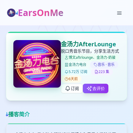
EarsOnMe
✕
✕
✕
打分
删除确认
加入播单
金汤力AfterLounge
键盘下留人
脱口秀音乐节目，分享生活方式
博文aftrlounge、金汤力-奶骏
创建
金汤力电台
音乐 · 音乐
留
取消
确认删除
5.72万 订阅
223 集
下
6天前
高
见
订阅
去评价
最长200字
播客简介
取消
确定