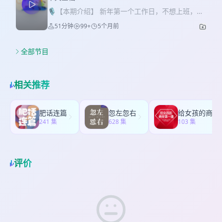
报二维码，也可以wx搜索CEOSH666或
箱：
kaylawoo@163.com
听友群：添加微信
🎙【本期介绍】 新年第一个工作日，不想上班，不
haoge985985，备注“半天空档”，前100位听友可免
“btkdkkxx”拉你进群 小宇宙丨网易云音乐丨荔枝FM
想上学，那就听我们碎碎念吧 【剪辑】 📌 Olina老
费领取！ 【剪辑】 📌 咚咚自己 【找到我们】 小红
51分钟
99+
5个月前
丨喜马拉雅丨四川观察APP：半天空档
师 【找到我们】 小红书：momoko是一一 合作邮
书：momoko是一一 合作邮箱：
箱：
kaylawoo@163.com
听友群：添加微信
kaylawoo@163.com
听友群：添加微信“btkdkkxx”
“btkdkkxx”拉你进群 小宇宙丨网易云音乐丨荔枝FM
全部节目
拉你进群 小宇宙丨网易云音乐丨荔枝FM丨喜马拉雅
丨喜马拉雅丨四川观察APP：半天空档
丨四川观察APP：半天空档
相关推荐
肥话连篇
忽左忽右
给女孩的
241 集
628 集
103 集
评价