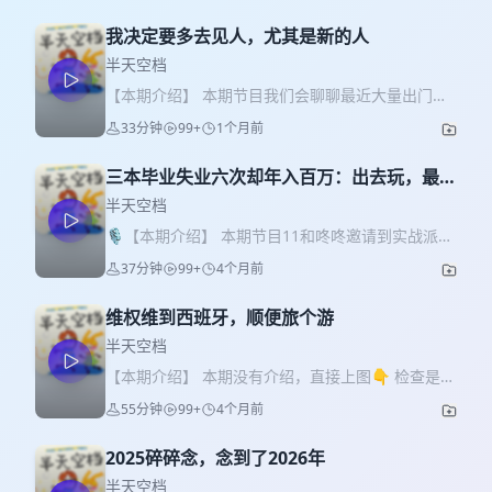
我决定要多去见人，尤其是新的人
半天空档
【本期介绍】 本期节目我们会聊聊最近大量出门见
新人的故事和感悟......有用玄学帮助大佬投资的命理
33分钟
99+
1个月前
师、有软件工程转行明星化妆师的帅gay、有调香
师..... * 出门去见新的人，通过和真实的人产生碰
三本毕业失业六次却年入百万：出去玩，最重
撞，与独处带来的成长是很不一样的，也许别人嘴
要的是出去
里一句很普通的话会让你茅塞顿开，也许你能从别
半天空档
人身上看到自己。 * 我发现独处和社交6/4分最舒服
🎙【本期介绍】 本期节目11和咚咚邀请到实战派创
【近期生活分享】 小猫烤鱼（鱼里面实际装的是冻
业者书豪作为嘉宾，重点拆解其在小红书电商的实
37分钟
99+
4个月前
卡） 最近我们发现的超好玩桌游《农场主》 我发现
战运营方法，包括 0 粉丝开店、低粉爆款选品法、
我有一个农场梦 我们亲手挖的水晶！ 本期提到的调
AI 结合内容创作、无货源发货等可落地的干货技
香 一一抽到的芳香塔罗牌“葡萄柚” 【找到我们】 小
维权维到西班牙，顺便旅个游
巧。 希望你在听完这一期后，打开思路，勇敢出
红书：momoko是一一 （如果大家关注的话，会在
发，财源广进！ 【嘉宾介绍】 书豪，杭州创客。
半天空档
小红书多发些日常☺️） 合作邮箱：
2016年毕业于一个三本大学法律专业，毕业后自学
【本期介绍】 本期没有介绍，直接上图👇 检查是否
kaylawoo@163.com
听友群：添加微信“btkdkkxx”
编程转型做了一名大数据分析师。曾失业6次，但创
出片👇 咚咚印象最深的方方的树👇 偶遇狂欢节👇
拉你进群 小宇宙丨网易云音乐丨荔枝FM丨喜马拉雅
55分钟
99+
4个月前
业6年，连续6年年入百万，在小红书开店带货这条
满大街的橘子树，这颗的橘子比较小👇 就到这里~
丨四川观察APP：半天空档
赛道内颇具心得。 【本期推荐】 书豪为大家准备了
太多照片担心大家嫌烦，如果想看我们更多的日常
专属福利：一份内部的小红书电商开店从0到1的手
2025碎碎念，念到了2026年
plog分享，请留言告诉我们！ 【剪辑】 📌 Olina老
册，以及原价999元的三天直播训练营！扫描下方海
师 【找到我们】 小红书：momoko是一一 合作邮
半天空档