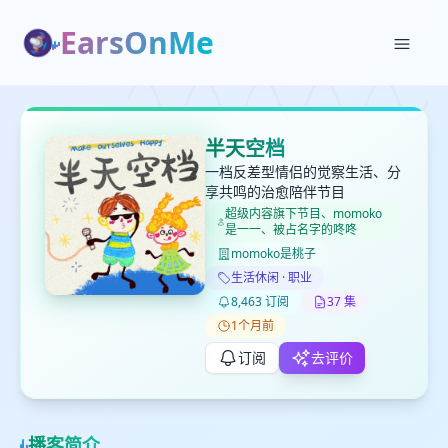
EarsOnMe
✕
✕
✕
打分
删除确认
加入播单
半天空档
键盘下留人
一档反差型情侣的觉察生活、分
享共鸣的治愈陪伴节目
超级内容旗下节目、momoko
创建
是一一、被占名字的咚咚
留
取消
确认删除
下
momoko是桃子
高
生活休闲 · 职业
见
8,463 订阅
37 集
1个月前
订阅
去评价
最长200字
取消
确定
播客简介