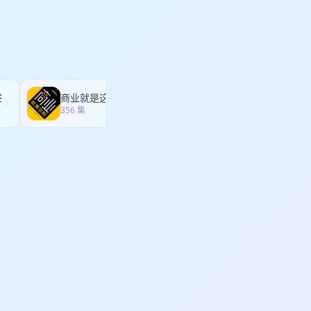
顺利完赛； 小7｜
 20:40-28:00
:40-53:40 三大标
8，今年果断降组，雨夜
 不同性格的相处摩擦与
市场价值 vs 运动价
跑完德国楚格峰、奥地利
:00 小双纪录片《世界太大
巴斯完整披露夏威夷世锦
也欢迎跟我们一起分享你
扯，与社群思考 【制作】
我期许与人生初心
ason 【制作】 越
枝｜蜻蜓FM｜QQ音乐
:心理学的帮助对运动员的重
｜蜻蜓FM｜QQ音乐｜
hina.com 微信公众
00:25:42:自行车
ina.com 微信公众号：
k YouTube：
：时间与故事的交织，探
述
商业就是这样
肥话连篇
ouTube：
ail 【添加微信群】 添加「深
:44:59:运动员的幽
356 集
241 集
ail 【添加微信群】 添加「深
il.com
，或添加「深
探索巴斯案例的深度思考
il.com
，或添加「深
:18:目标与努力：自行
】 越野Talk 【收听
Q音乐｜微博音频｜
 微信公众号：越野Talk 微
ytrailchina
 添加「深焦」微信：
添加「深焦」微信：