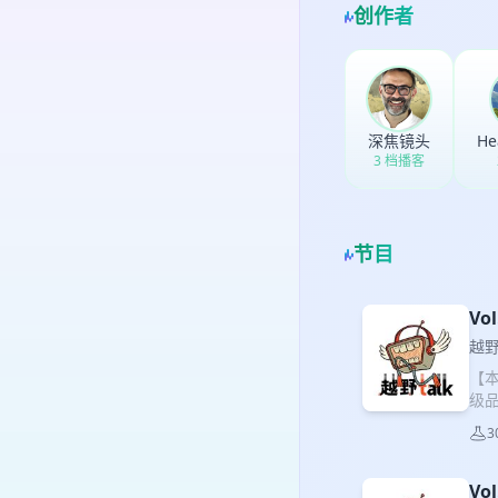
创作者
深焦镜头
He
3 档播客
节目
Vo
越野 
【
级品
一
3
作
关系
V