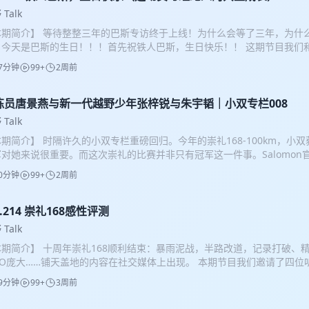
Talk
本期简介】 等待整整三年的巴斯专访终于上线！为什么会等了三年，为什
，今天是巴斯的生日！！！首先祝铁人巴斯，生日快乐！！ 这期节目我们
人马晓佳（马姐）一起聊了聊这十年的变化。2016 年在KTV 偶遇，一
7分钟
99+
2周前
刚接触铁三的马姐印象深刻，谁能想到这场萍水相逢，会演变成贯穿十载
绊？ 马姐原本从事影视广告行业，只因欣赏巴斯对铁三运动的纯粹热爱，
，自学经纪人和心理学知识。她不只是巴斯对接商务的工作伙伴，更是他
练员唐景燕与新一代越野少年张梓锐与朱宇韬｜小双专栏008
手握相同共识：拒绝消耗运动员短期流量，优先深耕长期运动价值，这份
Talk
的默契，如何在十年磨合中建立？ 2022 年 KONA 夏威夷世锦赛赛前
期简介】 时隔许久的小双专栏重磅回归。今年的崇礼168-100km，小
业生涯重大挫折，彻底改写了他看待胜负、看待自我的方式，这段低谷心
军对她来说很重要。而这次崇礼的比赛并非只有冠军这一件事。Salomon
；崇明完美天时地利人和刷新个人 PB、德兴赛场直面专业队遗憾被套圈、
这里面的两位新一代越野跑运动员，都跟着小双在训练，所以越野跑精英
裂，三场代表性赛事，三场截然不同的胜负结果，藏着他三层完全不一样的
0分钟
99+
2周前
新身份：越野跑教练。 刚官宣成为萨洛蒙未来之队的 03、04 两位少
巴斯，永远是赛场里不服输的顶尖运动员，执着冲击各类赛事纪录，奔赴国内
跳起来，一边又深陷 “我配不上职业跑者” 的自我怀疑？他们如何直面矛
事；但你是否好奇，镜头之外的他藏着怎样不为人知的柔软与反差？人前
好奇，小双当初是怎么发掘这两位新生代？ 经历骨折重伤、不看好的低谷
l.214 崇礼168感性评测
的铁三冠军，私下居然自带搞笑属性？又为何常年深陷训练安全感缺失的
何让师徒三人集体落泪？ 精英运动员、教练员、FLT荧光越野的负责人，
，才能抚平心底的不安？ 那句广为流传的 “你永远可以相信巴斯” 背后
Talk
个人吗？ 这一期我们跟越野跑教练小双和她的两位学员，也是Salomo
，而马姐作为旁观者，眼里鲜活、接地气、完全不设防的巴斯又是什么模
本期简介】 十周年崇礼168顺利结束：暴雨泥战，半路改道，记录打破、
与朱宇韬，以及幕后”黑手“大锤，一起来聊聊暴雨崇礼赛道一战，教练与
从未停下脚步，支撑他持续奔赴的内核力量从何而来？一段看似偶然的搭
XPO庞大……铺天盖地的内容在社交媒体上出现。 本期节目我们邀请了四
双的专属纪录片：世界太大了。 【主播】 深焦、媛子 【嘉宾】 唐景燕（S
固的后盾。听听他们如何理解，真正的伙伴关系，是让你成为更好的自己
168km、100km和70km（中间换路线变成58km），大家一起复盘这
、 张梓锐（Salomon未来之队）、 朱宇韬（Salomon未来之队）、 
进步的十年故事。 【主播】 媛子 【嘉宾】 李鹏程（巴斯）、马晓佳（巴
9分钟
99+
3周前
son｜168km完赛（来自上海）：首次挑战崇礼百英里，原定冲前十；但
imeline】 00:30-03:00 梓锐、宇韬客观点评崇礼赛场的教练 03:00-1
imeline】 00:00-06:40 回溯 2016 年初识 KTV 的趣味场面 06:40-1
左脚肿胀，CP10萌生强烈退赛念头，最终顺利完赛； 虾虾｜100km完
场表现，自己暴雨夺冠的得失与补给踩坑经历 11:30-14:00 专业教练
信任慢慢沉淀 17:20-25:50 2022年 KONA 赛前退赛，这场失利如