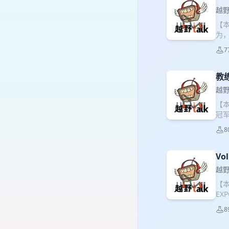
越野 
【
为
经纪
7
时
羁
像
教
人
越野 
赛场
【本
职
冠
诉
在
断
8
一个
的
喜到
赛
也
Vo
满
为
练量
越野 
双一
求
【
锐
却
E
及小
稳
赛了
员）
此
8
Ea
【T
【T
皮、
弟本
十年