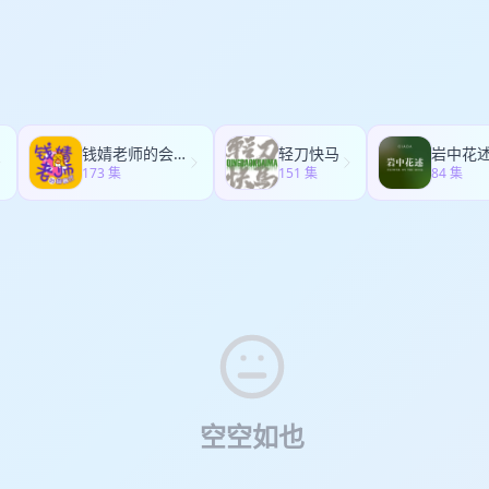
km→70km→百公里循序渐进，三年级崇礼选手，雨夜泥路连摔三跤，最终
后的长期积累 14:00-20:40 品牌签约前后的复杂心绪，少年的狂喜与教练的欣慰
25:50-33:40 面对训练，巴斯内心缺乏安全感，训练习惯超额加码寻求心安 33
km（改58km）（来自内蒙古鄂尔多斯）：去年44小时艰难完赛崇礼16
相识全过程，初次见面反差名场面、俱乐部新人发掘故事 28:00-48:00
赛事：崇明刷新 PB、德兴直面遗憾、汉堡突发意外状况 53:40-1:09:50 
枪出发，最终顺利完赛； Zeta｜70km（改58km）（来自南京）：刚
施教 48:00-57:00 如何平衡大学学业与训练的时间安排 57:00-01:09
二人统一的取舍观、长期主义 1:09:50-1:27:00 十年相伴双向影响，
特By UTMB，回国打卡崇礼；最终顺利完赛。 如果你跑完崇礼 168、
 01:09:00-01:24:00 大锤分享运动员、教练、社群多重身份的时间拉
段性备赛细分规划 1:27:00-1:31:10 “你永远可以相信巴斯” 背后的自
礼故事，泥泞记忆。 【嘉宾】 （按照声音出现顺序） 虾虾、Zeta、小7、E
Talk 【收听平台】 小宇宙｜喜马拉雅FM｜苹果播客｜网易云音乐｜荔
:02:02:“追求自由的运动狂热：马姐与巴斯的不可思议友谊” 00:12:50
alk 【收听平台】 小宇宙｜喜马拉雅FM｜苹果播客｜网易云音乐｜荔枝
博音频｜Spotify｜YouTube 【关注我们】 官方网站：www.crazytrailc
：巴斯和马姐的合作故事 00:19:17:挑战与成长：追寻运动梦想的艰辛与收获 
音频｜Spotify｜YouTube 【关注我们】 官方网站：www.crazytrailch
越野Talk 微博：越野Talk 小红书：越野Talk B站：越野Talk 抖音：越野Tal
中的成长与进步：AN比赛的强代表性和心理状态 00:32:07:挑战极限
钱婧老师的会客厅
轻刀快马
岩中花
Talk 微博：越野Talk 小红书：越野Talk B站：越野Talk 抖音：越野Talk Y
zytrailchina Instagram：crazytrailchina Linkedin：Crazy Tr
功的布局之道 00:38:34:巴斯报名参加专业组比赛，他的表现令人期待！ 00
173 集
151 集
84 集
zytrailchina Instagram：crazytrailchina Linkedin：Crazy Tr
微信：15011423855 【商务合作】 欢迎发送邮件
crazytrailchina@gma
真诚：了解李鹏程的另一面 00:51:23:运动员的市场价值与运动价值：
微信：15011423855 【商务合作】 欢迎发送邮件
crazytrailchina@gma
微信：15011423855
:57:50:运动员与运动员经济：相互认可、共同成长的的核心价值。 01:04
微信：15011423855
动员的追逐之旅 01:10:40:巴斯的未来：成为大众体育明星的利与弊 【制作
台】 小宇宙｜喜马拉雅FM｜苹果播客｜网易云音乐｜荔枝｜蜻蜓FM｜Q
otify｜YouTube 【关注我们】 官方网站：www.crazytrailchina.com
越野Talk 小红书：越野Talk B站：越野Talk 抖音：越野Talk YouTube：craz
stagram：crazytrailchina Linkedin：Crazy Trail 【添加微信群】
011423855 【商务合作】 欢迎发送邮件
crazytrailchina@gmail.com
，或
11423855
空空如也