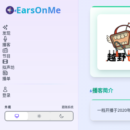
EarsOnMe
发现
播客
节目
拟声坊
播单
播客简介
登录
外观
跟随系统
一档开播于202