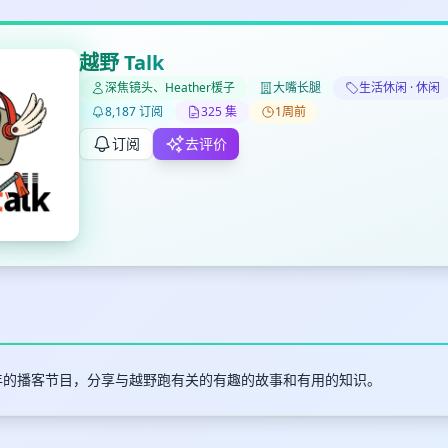
越野 Talk
深焦镜头、Heather楥子
大嘴长腿
生活休闲 · 休闲
8,187 订阅
325 集
1周前
✕
✕
✕
打分
删除确认
加入播单
订阅
去评价
键盘下留人
创建
取消
确认删除
最长200字
0年的播客节目，分享与越野跑有关的有趣的故事和有用的知识。
取消
确定