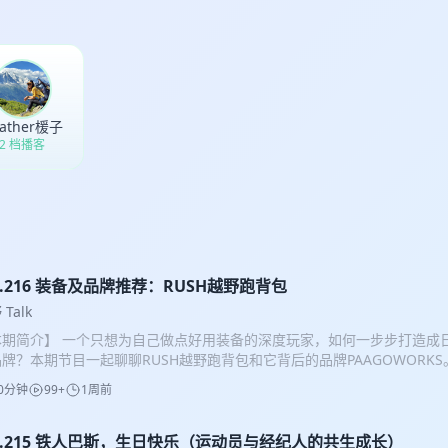
ather楥子
2 档播客
l.216 装备及品牌推荐：RUSH越野跑背包
Talk
本期简介】 一个只想为自己做点好用装备的深度玩家，如何一步步打造成
牌？本期节目一起聊聊RUSH越野跑背包和它背后的品牌PAAGOWORKS。创始人
个有着近三十年的背包设计经验，从车库品牌得到的灵感，再到“高重心”
0分钟
99+
1周前
，一款不分尺码、全家都能用的背包设计，带来的极致稳定贴合感背后，
的精准洞察。 所以，RUSH是个怎样的产品？PAAGOWORKS又是一个
ol.215 铁人巴斯，生日快乐（运动员与经纪人的共生成长）