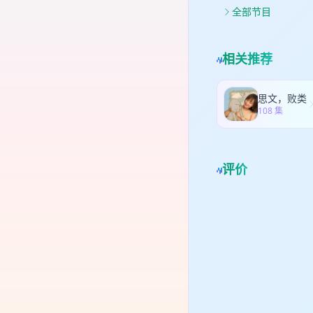
30
据背
全部节目
达 
70
回溯
志性
第二
因材
值，
莫扎
了》
赛阶
相关推荐
的崇
越野
00
野T
｜微
要性
微博
号：
比赛
思文，败类
越野
cra
108 集
寻成
cra
焦」
默与
焦」
焦」
00
焦」
车运
评价
平
Sp
博：
In
15
150