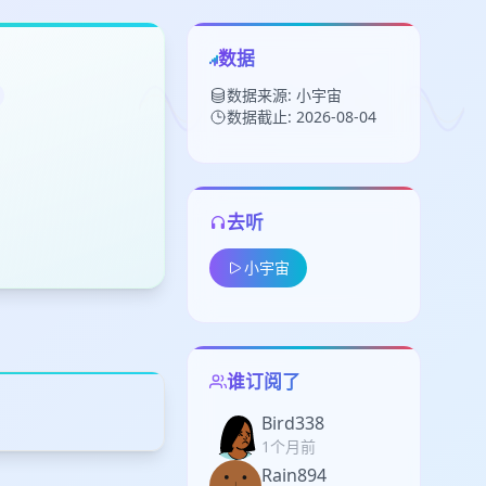
数据
数据来源: 小宇宙
数据截止: 2026-08-04
去听
留
小宇宙
下
高
见
谁订阅了
Bird338
1个月前
Rain894