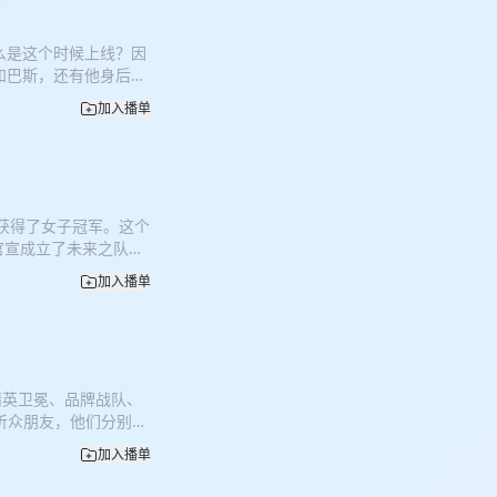
么是这个时候上线？因
和巴斯，还有他身后的
身运动装扮的巴斯让彼
加入播单
、赛场并肩同行的深厚
主动记录他的赛场影
的专属心理疏导者。二
不追逐快钱、一心奔赴
突发状况遗憾退赛，这场
双获得了女子冠军。这个
路他很少对外完整倾
官宣成立了未来之队，
汉堡比赛骑行水壶意外
运动员唐景燕又新增了
内心挣扎。 大众眼里
加入播单
年跑者，一边是签约时狂
外多场高规格 A 类
盾、互相包容？ 你是否
沉稳克制、情绪管理拉
，纪录片《世界太大》
内耗，总要超额完成训
这些身份的背后只有小
，藏着他对自己严苛的要
n未来之队的队员：张梓
样？竞技路上屡战屡败
精英卫冕、品牌战队、
运动员之间的故事，以
档，却成就了赛场上最
位听众朋友，他们分别完
alomon精英运动
，这是巴斯与马晓佳彼
场难度拉满的雨战：
大锤（唐景燕经纪人）
斯经纪人）
加入播单
因为高反+暴雨脚底脱
1:30 小双打分复盘两位徒
7:20 相识到搭档完整历程：
赛（来自北京）：从
给出的赛场评价，训练数
何重塑巴斯的赛场心态与表