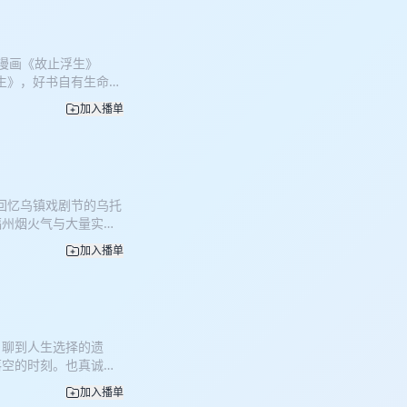
禾男高》《流氓读书
》 漫画：《圣斗士星
推荐漫画《故止浮生》
浮生》，好书自有生命力
桃》 27:40推荐
加入播单
见历史中被忽略的女性
女性叙事不再以爱情 、
东京平常日》《卢浮宫
黄油》|柚木麻子 《模
看） 汪曾祺 老舍 李
回忆乌镇戏剧节的乌托
—昨夜派对
福州烟火气与大量实地
的平实结局。故事有甜
加入播单
《人类之城马拉松》两次改
12:17 年度最美好瞬
:21 空心菜、肉燕、葱肉
27:10 北京返乡纪录
3:19 人设突破，选择
，聊到人生选择的遗
8:42 山不让尘，水不
落空的时刻。也真诚向
独且耗心 57:07 电影
6 与福州深度联结
愈与力量 音乐选取 《亚
加入播单
勇退，把屁股放在凳子上