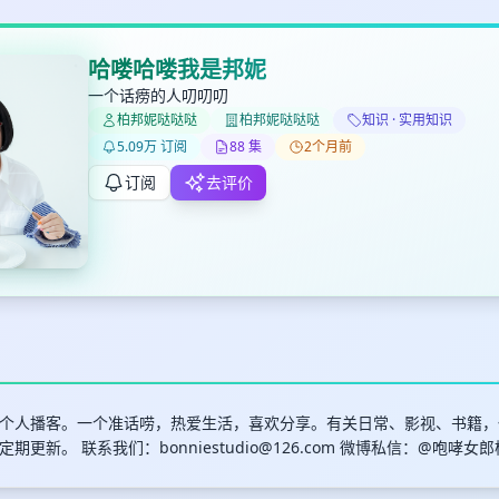
哈喽哈喽我是邦妮
一个话痨的人叨叨叨
柏邦妮哒哒哒
柏邦妮哒哒哒
知识 · 实用知识
✕
✕
✕
打分
删除确认
5.09万 订阅
88 集
2个月前
加入播单
键盘下留人
订阅
去评价
创建
取消
确认删除
最长200字
个人播客。一个准话唠，热爱生活，喜欢分享。有关日常、影视、书籍，
定期更新。 联系我们：
bonniestudio@126.com
微博私信：@咆哮女郎
取消
确定