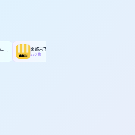
选择 37:32 被喜欢是投
12 尽量保持年轻
足够 1:11:29 事
心都野了Heartbeast
来都来了 | 听了再走
随机波动StochasticVolatility
290 集
286 集