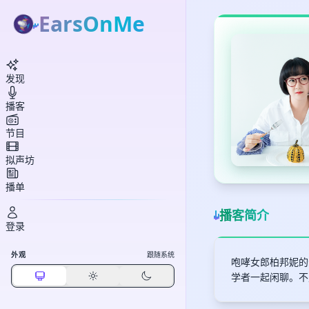
EarsOnMe
发现
播客
节目
拟声坊
播单
播客简介
登录
外观
跟随系统
咆哮女郎柏邦妮的
学者一起闲聊。不