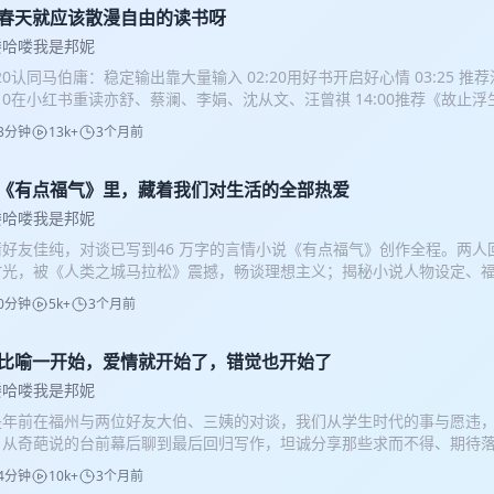
大暴走》《池袋西口公园》《极道鲜师》《火山高校》《热血高校》《青
7.春天就应该散漫自由的读书呀
》《弱小英雄》《塔尔萨之王》《给阿嫲的情书》📖 书籍：李沧东《烧纸
喽哈喽我是邦妮
《圣子到》《木更津猫眼到贼团》 音乐选取： 《Hero》-Meego
:20认同马伯庸：稳定输出靠大量输入 02:20用好书开启好心情 03:25 
:10在小红书重读亦舒、蔡澜、李娟、沈从文、汪曾祺 14:00推荐《故止
:20病中与低谷的救命书：汪曾祺、老舍、李一冰《苏东坡新传》、何大草《金
3分钟
13k+
3个月前
达拉的神迹》，一本看了就不想死的书 36:20 女性主义写作，重新看
:30 小说《黄油》，以木村佳苗案为原型，食物、身体、女性觉醒 61:00
缘为核心，重视女性情谊与自我 本期书单 漫画 《故止浮生》｜儿岛青 《
6.《有点福气》里，藏着我们对生活的全部热爱
》｜松本大洋 《大奥》｜吉永史 小说 《加达拉的奇迹》| 中岛门罗 《
喽哈喽我是邦妮
》《怪》｜宫部美雪 《厨房》《下北泽》｜吉本芭娜娜 救命书单（低谷必
请好友佳纯，对谈已写到46 万字的言情小说《有点福气》创作全程。两人
《苏东坡新传》 何大草《金桃》 音乐选取： 《My dear weirdo》—
时光，被《人类之城马拉松》震撼，畅谈理想主义；揭秘小说人物设定、
访细节，分享从编剧到写小说的创作挣扎、自我和解，以及最终回归日常
0分钟
5k+
3个月前
，有烟火有理想。 02:23 乌镇戏剧节，沉浸式乌托邦体验 04:35 为
、延住酒店，被顶级戏剧震撼 10:31 深夜火锅，与老师聊理想主义与风骨 
14:38 女主许多福人设立得住，职场线扎实动人 17:24 十万字时焦虑 19
5.比喻一开始，爱情就开始了，错觉也开始了
美食唤醒感官与乡愁 22:11 不追求传奇开挂，写平常人珍贵的懂得与联结 
喽哈喽我是邦妮
演，理想主义与职场幻灭 37:24 福州是隐形主角，充满烟火与人文气质 4
是年前在福州与两位好友大伯、三姨的对谈，我们从学生时代的事与愿违
犯感、有血性的男主 46:55 沉溺细节、篇幅超长，自我批判与自我接纳 4
，从奇葩说的台前幕后聊到最后回归写作，坦诚分享那些求而不得、期待
 51:08 写小说是用情感打通世界 53:16 剧本靠技巧，小说靠生命能量，孤
推荐他们的播客——《大伯和三姨》。 02:03 学生时代的事与愿违 05:3
+ 漫画感，蒙太奇与定格画面兼具 01:07:22 好故事像灯，相信故事的治
4分钟
10k+
3个月前
:26 参加《奇葩说》的原因 08:09 团队很珍贵，彼此支持 11:55 激流
质地的少女》-温格华生