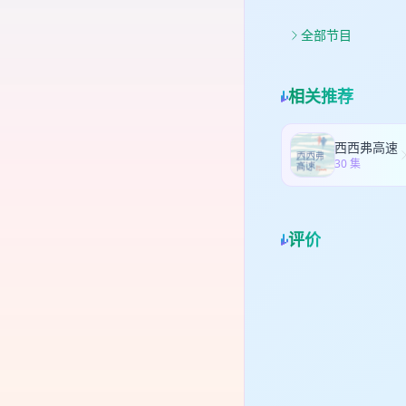
16
射，
全部节目
1:
与
相关推荐
西西弗高速
30 集
评价