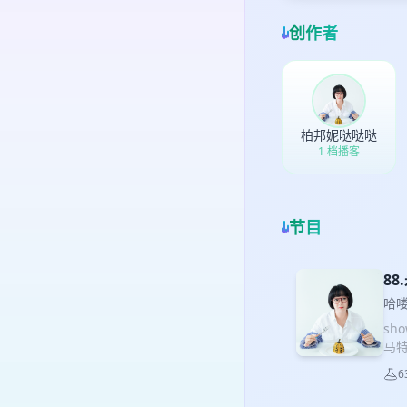
创作者
柏邦妮哒哒哒
1 档播客
节目
8
哈
sh
马特
要素
6
49
黑帮