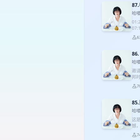
《
8
会
哈
矢》
01
07
25
6
《加
40
性
8
的猫
哈
仿犯
邀
一冰
邦
采
7
有苦
机票
间 
8
饼等
哈
片导
这
有冒
憾
辞盈
大家
感 
7
06
麻