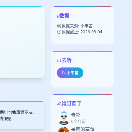
数据
数据来源: 小宇宙
数据截止: 2026-08-04
去听
留
小宇宙
下
高
见
谁订阅了
偶尔也会邀请朋友、
青衫
柏邦妮
6个月前
呆萌的草莓