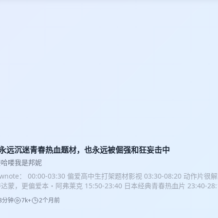
8.永远沉迷青春热血题材，也永远被倔强和狂妄击中
喽哈喽我是邦妮
ownote： 00:00-03:30 偏爱高中生打架题材影视 03:30-08:20 动作片很解压
达蒙，更偏爱本・阿弗莱克 15:50-23:40 日本经典青春热血片 23:40-2
：团魂热血、逐级闯关、校园制霸排名 28:10-38:00 《流氓读书会》学渣误
3分钟
7k+
2个月前
:30 《弱小英雄》，青春因为以卵击石，才热血，才感人。 49:30-54:2
的时代情怀 54:20-59:00 都去看《给阿嫲的情书》 本期提及片单 / 书