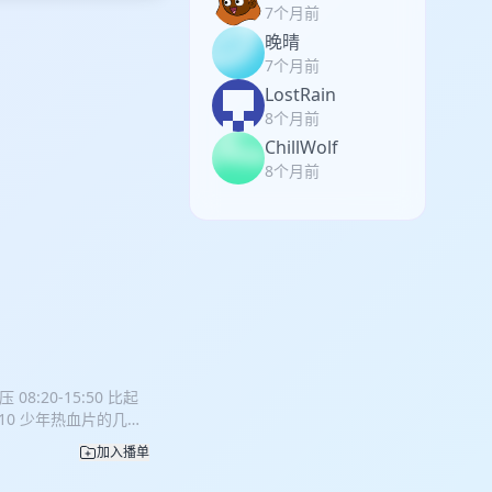
7个月前
晚晴
7个月前
LostRain
8个月前
ChillWolf
8个月前
 08:20-15:50 比起
8:10 少年热血片的几大
入打架职高 38:00-
加入播单
0 《塔尔萨之王》，老派
单 影视：《城中大盗》