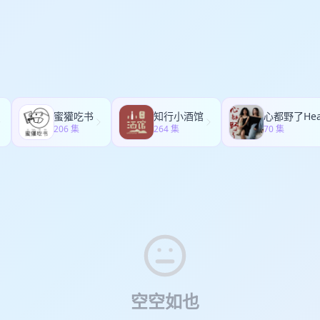
:15 表达欲越来越减退 24:06 最大的事与愿违 29:14 “二手性学家” 是自我
“不感兴趣的感兴趣” 很伤人 43:39 爱情本质 49:09 时代的事与愿违 58:
01:20 新书《有点福气》 1:05:20 把成功标准从外求转为内求，感动具体的人就
愿违不可怕，总有一天能笑着谈起
蜜獾吃书
知行小酒馆
206 集
264 集
70 集
空空如也