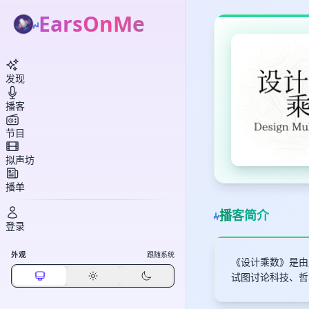
EarsOnMe
发现
播客
节目
拟声坊
播单
播客简介
登录
外观
跟随系统
《设计乘数》是由
试图讨论科技、哲