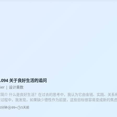
l.094 关于良好生活的追问
oier | 设计乘数
容简介 什么是良好生活？在过去的思考中，我认为它由金钱、实践、关系
行过程中，我发现，如果缺少德性作为前提，这些目标很容易变成新的焦
婪，家庭可能变成任务，成长可能变成自我证明。 因此，我重新整理了自
0分钟
99+
5天前
性作为根基，以钱与自由、身体健康作为基础条件，再通过三个方向不断
关系和贡献与利他。 真正的幸福并不是让每一分钟都变得高效，而是在更