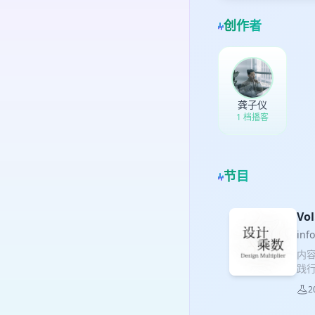
创作者
龚子仪
1 档播客
节目
Vo
inf
内
践
贪
2
德
好