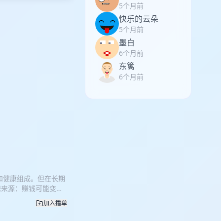
5个月前
快乐的云朵
5个月前
墨白
6个月前
东篱
6个月前
和健康组成。但在长期
虑来源：赚钱可能变成
己的良好生活框架：以
加入播单
实践——卓越实践、良
长的时间尺度上，确认