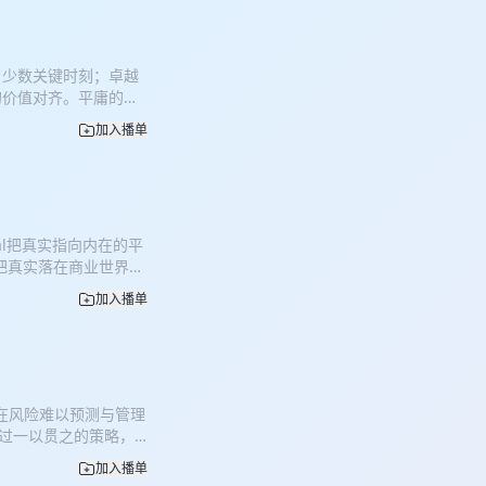
是一场持续的实践：探
士多德：《尼各马可伦
沉思生活等问题。 2.
自少数关键时刻；卓越
理、实践、价值判断与
的价值对齐。平庸的工
是谓能养。至于犬马，皆
。 参考文献 *
：长寿的科学与艺术》
加入播单
sform the World*.
心血管疾病、癌症、代谢性疾病、
rning and Human
d Heinemeier
Things That Gain
规模、控制成本、避免盲
 and Slow*. Farrar,
r Hansson：《从容
he Markets*. J.P.
奏、工作方式、公司规模和反过
al把真实指向内在的平
0 Index
远程：办公室之外的工作革
y则把真实落在商业世界中
自主工作的讨论。 8.
在幸福、真知与财富创
团队、低管理负担、异步沟通和组
加入播单
纳瓦尔宝典》 2. 埃
ok》。 关于透明组织、远程
慧体》 4. 罗纳德·科
命之短暂》。 关于时
定律的特性》 7. 诺
爱比克泰德：《手
多德：《尼各马可伦理
马可·奥勒留：《沉思
作选集 11. 配乐：
德：《政治学》。 可辅
提出在风险难以预测与管理
achines of
通过一以贯之的策略，
er”。 关于强大人工智能可能如
将持续压低交易成本，许
加入播单
、Richard M.
（识别需求、做产品、