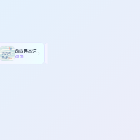
本心理需要，可作为文
验证与增长更顺滑； 在资
ee
顶级应用与指数，并用
少炫耀性消费、降低负
续追问与对话强化认知
西西弗高速
不开玩笑 Jokes Aside
30 集
258 集