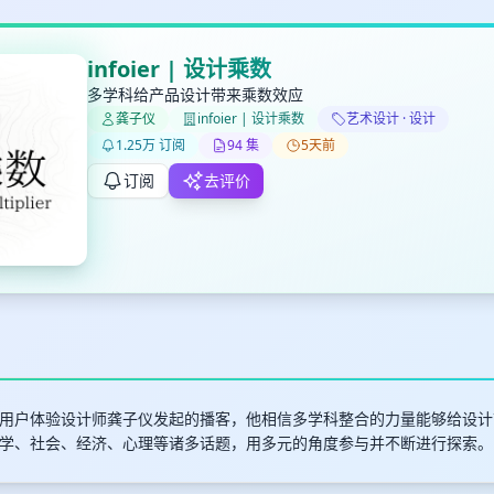
infoier | 设计乘数
多学科给产品设计带来乘数效应
龚子仪
infoier | 设计乘数
艺术设计 · 设计
✕
✕
✕
打分
删除确认
1.25万 订阅
94 集
5天前
加入播单
键盘下留人
订阅
去评价
创建
取消
确认删除
最长200字
用户体验设计师龚子仪发起的播客，他相信多学科整合的力量能够给设计
学、社会、经济、心理等诸多话题，用多元的角度参与并不断进行探索。
取消
确定