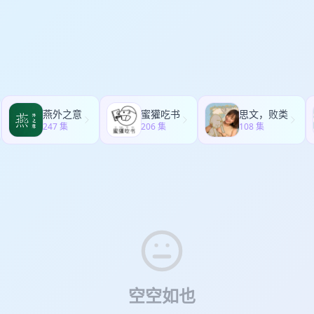
yan：自我决定理论相关著作与论文。 主要涉及自主、胜任和关系三种基
验证、营销商业化），并以自身实践 Transync AI 说明 AI 使 MVP 
自主感、胜任感与意义感”部分的理论补充。 16. 配乐：Den Dala. Carefr
上，主张分散配置：一部分布局“卖铲子”的算力与基础设施，一部分配置
铃思路关注“长期存在”的资产，同时强调个人财务防御要记账、控欲、减
与固定开支； 在生活上，倡导用经典理性思维结合最新 AI 工具，通过持
力，把繁琐交给 AI，把精力用于判断、品味与创造。 参考： * * Citrini 2028 global
isis * * 配乐：Bloom Moon - Lakes & Fires * * Nassim Nicholas Taleb（塔勒
于“凸性/正凸性（convexity）”的风险收益框架 * * Nassim Nicholas Taleb（塔勒布）：
bell Strategy） * * Bridgewater / Ray Dalio（桥水/达里奥）：关于地缘政治冲突
燕外之意
蜜獾吃书
思文，败类
m Altman：关于“多数人没有承担足够风险”的观点 * * Naval Ravikant（纳
247 集
206 集
108 集
瓦尔） * 星球：子仪的认知乘数 （经济学思维产品方法17讲已完结）
空空如也