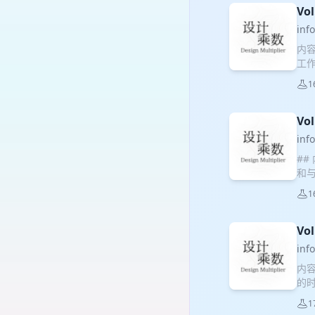
自
Vo
索、
inf
理
内
陈
工
良好
作
能有
1
Deu
（*
Vik
神经
Val
Vo
Ha
fro
目扩
inf
Str
工作
##
Mor
度增
和与
Met
命》
的
37
1
造之
织运
隆·
协作
斯：
Vo
间
伯特
册》
inf
学》
录》
内容
Sur
助理
的
Lov
在
1
何推
多