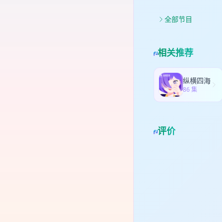
R
快速
中“
产
全部节目
杠
债
与创造
相关推荐
intelligence cr
布）：关
杠铃策略（Bar
纵横四海
与宏观风险讨论 * * Sa
86 集
评价