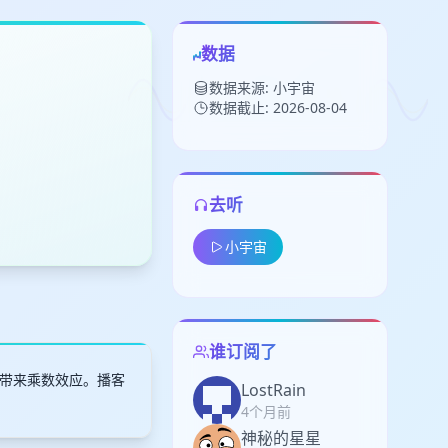
数据
数据来源: 小宇宙
数据截止: 2026-08-04
去听
留
小宇宙
下
高
见
谁订阅了
带来乘数效应。播客
LostRain
4个月前
神秘的星星