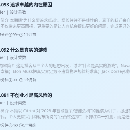
己是否正在成为想成为的人。生活不应成为一张待完成的任务清单，而应
l.093 追求卓越的内在原因
创造、连接，并为值得存在的事物贡献自己的力量。 参考文献 1. 亚里
oier | 设计乘数
学》，廖申白译注，商务印书馆。 主要涉及幸福、德性、实践智慧、友爱与
容简介 本期聊“为什么要追求卓越”。增长往往不是线性的，真正的跃迁来
嘉映：《何为良好生活：行之于途而应于心》，上海文艺出版社。 关于伦
作不仅带来更高回报，更重要的是让人有机会提出更好的问题、完成更好
生活的现代讨论。 3. 孔子：《论语·为政》。 文中引用：“今之孝者，
会被市场和记忆迅速遗忘，而卓越，是个体与组织面对世界最坦诚的行动方式
养；不敬，何以别乎？” 4. Peter Attia、Bill Gifford：《超越百岁
6分钟
99+
2个月前
tsch, D. (2011). *The Beginning of Infinity: Explanations That Tran
Outlive: The Science and Art of Longevity*）。 主要涉及
ing. * Christian, B. (2020). *The Alignment Problem: Machine Lea
退行性疾病，以及运动、营养、睡眠与长期健康管理。 5. Jason Fried、Davi
ues*. W. W. Norton & Company. * Taleb, N. N. (2012). *Antifragile: 
l.092 什么是真实的游戏
nsson：《重来》（*Rework*），中信出版社。 关于保持较小的组织
m Disorder*. Random House. * Kahneman, D. (2011). *Thinking, Fast
张，以及以更克制的方式经营公司。 6. Jason Fried、David Heinemeie
oier | 设计乘数
aus and Giroux. * J.P. Morgan Asset Management. (2024). *Guide to t
》（*It Doesn’t Have to Be Crazy at Work*）。 关于组织节
 内容简介 这期播客从三个人的思想出发，讨论“什么是真实的游戏”。Nav
gan Asset Management. * S&P Dow Jones Indices. (2024). *S&P 50
长的讨论。 7. Jason Fried、David Heinemeier Hansson：《
幸福；Elon Musk把真实界定为不违背物理规律的求真；Jack Dorse
hodology*. S&P Global.
（*Remote: Office Not Required*）。 关于远程协作、组织设计与
信息、交易与用户行为。最终我也回应了自己的问题：我自己在参与的是
signals：《The 37signals Employee Handbook》。 关于小
6分钟
99+
3个月前
间，同时进行的多个真实的游戏。 ### 参考文献 1. 纳瓦尔·拉维坎特：《
行方式的公开实践。 9. PostHog：《PostHog Company Handbo
马斯克：关于“第一性原理”的公开演讲与访谈 3. 杰克·多西：《从层级制到智
、产品开发、招聘、薪酬与公司治理的公开手册。 10. 塞涅卡：《论生
《企业的性质》 5. 大卫·多伊奇：《无限的开端》 6. 理查德·费曼：《物理
l.091 不创业才是高风险的
、闲暇、死亡意识，以及如何避免把生命消耗在无意义的忙碌之中。 11. 
·维纳：《控制论：关于在动物和机器中控制与通信的科学》 8. 亚里士
。 关于控制二分法、自我训练、德性以及如何面对不可控制之事。 12. 
oier | 设计乘数
 9. 埃里希·弗洛姆：《爱的艺术》 10. 吉杜·克里希那穆提：相关演讲与著
。 关于死亡意识、责任、节制、自省以及与他人的关系。 13. 亚里士多
简介 本篇以 Citrini 对“2028 年智能繁荣/智能危机”的推演为引子，
prise Chef - Blyth Street Nocturne
解古希腊语境中的闲暇、教育、公民生活与共同善。 14. Dario Amodei：“M
时代，个人更应采用塔勒布所说的“正凸性选择”：不押注单一预测，而是
ing Grace: How AI Could Transform the World for the Bett
冲击来临时尽量限制下行、放大上行。 我从三方面展开： 在职业上，AI
7分钟
4k+
5个月前
动生物学、神经科学、经济发展、治理与工作的讨论。 15. Edward L. Deci
依赖流程处理或信息差的白领岗位会变得脆弱，因此应训练“创业化能力”