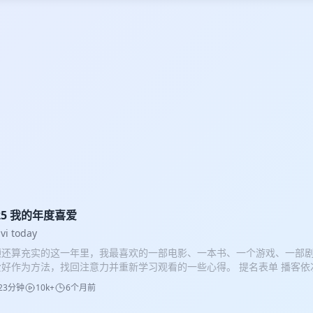
25 我的年度喜爱
ivi today
顾还算充实的这一年里，我最喜欢的一部电影、一本书、一个游戏、一部
爱好作为方法，找回注意力并重新学习观看的一些心得。 提名表单 播客
透： 《阿凡达 3》（Avatar 3） 《凶器》（Weapons） 《碟中谍 8：最
23分钟
10k+
6个月前
ossible 8） 《不要太期待世界末日》（Do Not Expect Too Much from th
rld） 《猫猫的奇幻漂流》（Flow） 《黑袋行动》（Black Bag） 《高弧