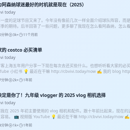
尸布》（The Shrouds） 《一战再战》（One Battle After Another
为阿森纳球迷最好的时机就是现在（2025）
mmer in Paris） 《奇遇》（L’Aventura） 《孤寂午后》（Afternoons o
ivi today
朗的七次散步》（7 Walks with Mark Brown） 《微微实验》（Tiny Ex
年一度的足球节目又来了。今年没有像前几次一样全面介绍球队阵容，而
段航程》 《阿涅斯的海滩：瓦尔达访谈录》 《总结：毛姆创作生涯回忆录
赛季的期待。后半回答了一些问题，更多聊了我现在怎么看阿森纳，怎么看
算中的上帝》 《复眼的映像：我与黑泽明》 Ottolenghi Simple: A Co
年的感觉，祝大家新赛季看球都开心。
 《11/22/63》 《殉道学 : 塔可夫斯基日记 1970-1986》 《什么是
0分钟
3k+
11个月前
 《盐，脂，酸，热 : 制造美味的新科学》 《锻炼锻炼有好处，先生》 
了》（A Supposedly Fun Thing I’ll Never Do Again） 《路易吉洋楼
的 costco 必买清单
nsion 3） 《死亡搁浅 导演剪辑版》（DEATH STRANDING DIRECTOR
》（Mario Kart World） 《空洞骑士》（Hollow Knight） 《咚奇刚
ivi today
ng Bananza） 《光与影：33 号远征队》（Clair Obscur: Expeditio
市客上海五年用户分享一下现在每次去还买些什么。也想听听看大家的必买好
ingdom Come Deliverance） 《热点》（Hotspot） 《人生切割术》（Se
Tube 小红书 💡 最近在干嘛 http://cbvivi.today/now ✍️ 我的 blog http:/
年時》（Adolescence） 《73 码》（73 Yards，Doctor Who，S14
（the Pitt, S1） 《安多》（Andor, S2） 《彩排》（the Rehearsal,
7分钟
2k+
1年前
ask, S1） 《平屋慢生活》 《同乐者》（Pluribus） 《小城日常》 视频播
书、微博和哔哩哔哩 游戏实况发布在「游戏王晓光」：YouTube ，哔
定是你了！九年级 vlogger 的 2025 vlog 相机选择
ivi today
我在 2025 年初主要使用的 vlog 相机和配件。跟十年前比起来，现
易。 📺 视频版 YouTube 💡 最近在干嘛 http://cbvivi.today/now ✍️
://cbvivi.today
4分钟
1k+
1年前