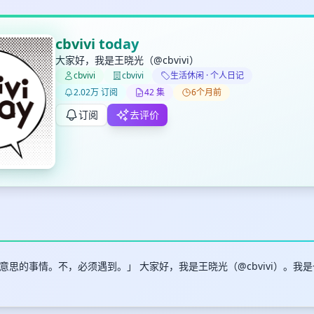
cbvivi today
大家好，我是王晓光（@cbvivi）
cbvivi
cbvivi
生活休闲 · 个人日记
✕
✕
✕
打分
删除确认
2.02万 订阅
42 集
6个月前
加入播单
键盘下留人
订阅
去评价
创建
取消
确认删除
最长200字
思的事情。不，必须遇到。」 大家好，我是王晓光（@cbvivi）。我是一个
取消
确定