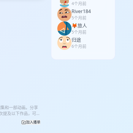
4个月前
River184
5个月前
🦊旅人
5个月前
归途
6个月前
剧集和一部动画。分享
依次提及以下作品，可能
终清算》（Mission:
加入播单
e End of the
慢球》（Eephus）