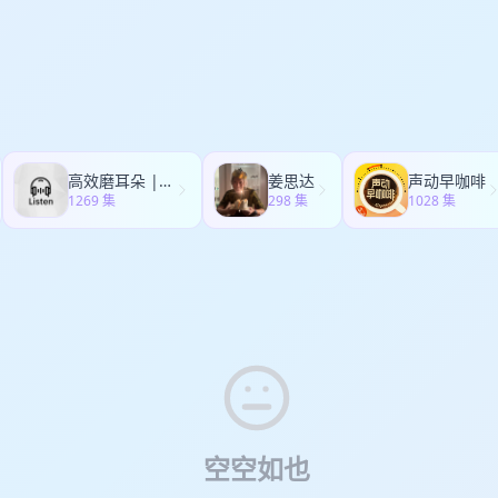
高效磨耳朵 | 最好的英语听力资源
姜思达
声动早咖啡
1269 集
298 集
1028 集
空空如也