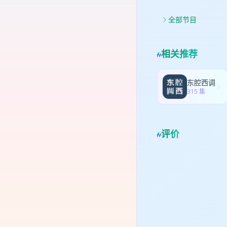
全部节目
相关推荐
东腔西调
315 集
评价