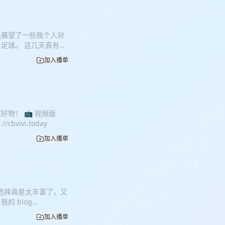
） 《巴黎夏日》（That
f Solitude） 《与马克
periment） 《电影的
是展望了一些我个人对
》 《大自然的日历》
足球。 这几天真有点
okbook 《进入故事之
镜头》（ショットとは何
加入播单
《所谓好玩的事，我再
 3》（Luigi's
'S CUT） 《马里奥赛车
蕉力全开》（Donkey
n 33） 《天国：拯救》
物！ 📺 视频版
verance, S2） 《混
/cbvivi.today
E04） 《匹兹堡医护前
 S2） 《特遣任务》
加入播单
客发布在 YouTube、
哩哔哩
在的选择真是太丰富了，又
 我的 blog
加入播单