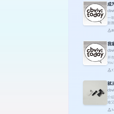
《裹
成
Su
cbv
·布
一
七
新
《计
过
林》
8
か）
也不做
我家
Ma
世界
cbv
Ko
开
（K
You
沌少
线》
1
（T
小红
就决
cbv
介绍
难又容
http
1