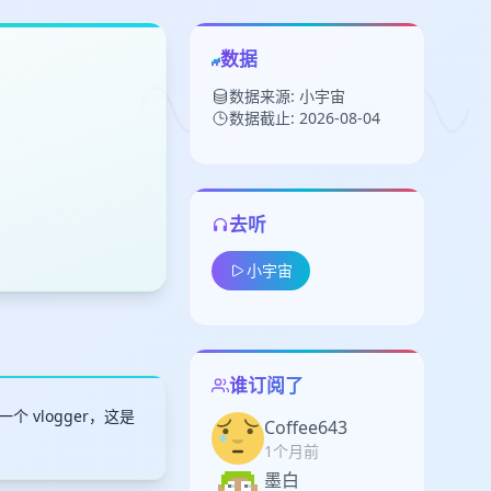
数据
数据来源: 小宇宙
数据截止: 2026-08-04
去听
留
小宇宙
下
高
见
谁订阅了
 vlogger，这是
Coffee643
1个月前
墨白