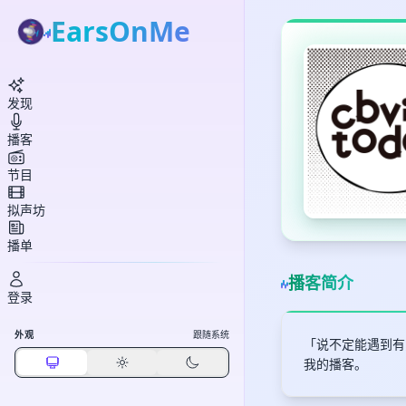
EarsOnMe
发现
播客
节目
拟声坊
播单
播客简介
登录
外观
跟随系统
「说不定能遇到有意
我的播客。