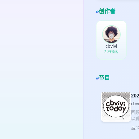
创作者
cbvivi
2 档播客
节目
20
cbv
回
以
有剧
1
Imp
Wo