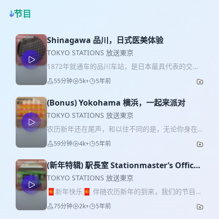
节目
Shinagawa 品川，日式医美体验
TOKYO STATIONS 放送東京
1872年就通车的品川车站，是日本最具代表的交通
枢纽之一。去过东京的游客，是不是都曾路过这个
55分钟
5k+
5年前
车站呢？交通便利的品川车站，自然是很多公司总
部聚集地。而除此之外，在日本，说到品川还会让
(Bonus) Yokohama 横浜，一起来派对
人联想到它不可胜举的医美医院。这一期我们请到
了曾任职医美翻译的嘉宾，为我们来讲述一下日本
TOKYO STATIONS 放送東京
医美的现状以及游客在海外进行医美项目时的注意
农历新年还在尾声，和以往不同的是，无论你身在
事项。变美，不仅仅是女人的专利哦。还有男性医
世界的哪一个角落，回家仍然是一件比较困难的
59分钟
4k+
5年前
美项目也是让主播们大呼精彩。带上你的纸和笔，
事。即使身在日本，我们中的大多数人仍然会遵照
一起和我们云游品川，了解日本医美吧。
传统，在家中贴上福字，准备一顿年夜饭。这种仪
Shinagawa Station, which is opened in 1872, is
(新年特辑) 駅長室 Stationmaster’s Office
式感让人们的心产生联结。在东京不远处的横滨中
one of the most representative transportation
S2
华街，也在上演热闹众彩的新年仪式。 横滨的精彩
TOKYO STATIONS 放送東京
hubs in Japan. I guess almost all of the tourists
不止中华街，海滨之城让它开放、悠闲、步调缓
🧧新年快乐🧧 伴随农历新年的到来，我们的节目也
have passed by this Station while coming to
慢。就连皮卡丘们每年都要来开 Party。 The Lunar
来到了第二季的收尾。早前的提问箱收到了很多朋
Tokyo. With this convenient location Shinagawa
75分钟
2k+
5年前
New Year is not over yet. What is different from
友的留言，这一次，我们依旧会在站长室特辑中进
station naturally attracted many companies to
the past is that going home is still more