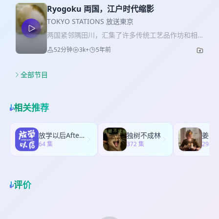
行回答。在这漫长的一年中，不论你经历了什么，
set headquarters here. In addition, in Japan,
difficult no matter where you are in the world.
Ryogoku 両国，江户时代缩影
我们都祝愿你：新年快乐，万事安康。我们新的一
when it comes to Shinagawa, it is also
Even if we are in Japan, most of us still follow
年再见。 With the Lunar New Year's arrival, our
TOKYO STATIONS 放送東京
reminiscent of its invaluable medical beauty
the tradition, sticking up New Year pictures at
show has also reached the end of the second
hospital. In this issue, we have invited guests
两国紧邻隅田川，汇集了许多传统工艺品作坊和相
home and preparing a New Year's Eve dinner.
season. In the question box, we received many
who have worked as medical aesthetic
扑力士的训练班。没错，这里是日本国技“相扑”的重
This sense of ritual connects people's hearts.
52分钟
3k+
5年前
messages from friends. This time, we will still
translators to tell us about the current market
要场所。两国国技馆每年会举行 3 次大相扑比赛，
Yokohama’s Chinatown is not far from Tokyo,
answer in the extra edition show of the
of Japanese medical aesthetics and the
因此有许多相扑训练场，也成为力士生活的街区。
and a lively and exciting New Year ceremony is
"Stationmaster's Office." No matter what you
precautions that tourists should pay attention
传统运动、匠人工艺，使得这里充满江户时代精
全部节目
also being staged here. Yokohama is more than
have experienced in this long year, we all wish
to when conducting medical aesthetic projects
神。 Ryogoku is close to the Sumida River,
just Chinatown. The city of the sea makes it
you: Happy New Year and everything goes well.
in japan. Chasing for beauty is not just a
where there are many workshops for making
more open, laid-back, and slow-paced. Even
See you in the next year. 📺 我们的 YouTube 频
woman's desire. And the guys can also enjoy
traditional crafts and training grounds for
the Pikachus come to party every year. 📺 我们
相关推荐
道上线了。记得订阅、按赞、开启小铃铛。 👋 与我
medical beauty projects. Hang around
sumo wrestlers. Yes, this is an important place
的 YouTube 频道上线了。记得订阅、按赞、开启小
们互动，请关注我们的 Twitter 和 微博
Shinagawa with us, and learn about the beauty
for Japan's National sport "Sumo." The Ryogoku
铃铛。 👋 与我们互动，请关注我们的 Twitter 和
@Tokyo_Stations 🎧 YAJICO GIRL - FIVE 🚉 收听
of Japanese medical orthopedics. I beg there’s
Kokugikan holds three sumo matches every
微博 @Tokyo_Stations 🎧 曽我部恵一 - 土曜の夜に
放学以后After school
独树不成林
姜思
TOKYO STATIONS： Spotify, Apple Podcasts,
a lot of things you wanna take note. 📺 我们的
year, so there are many sumo training grounds
64 集
🚉 收听 TOKYO STATIONS： Spotify, Apple
372 集
298 
Google Podcasts, Amazon Music, YouTube,
YouTube 频道上线了。记得订阅、按赞、开启小铃
and it has become a neighborhood where
Podcasts, Google Podcasts, Amazon Music,
Pocket Casts, 小宇宙, 荔枝播客, 喜马拉雅, 皮艇, 网
铛。 👋 与我们互动，请关注我们的 Twitter 和 微
wrestlers live. Traditional sports and
YouTube, Pocket Casts, 小宇宙, 荔枝播客, 喜马拉
易云音乐, and more. * 主播：黄大姐，秦老板，方
博 @Tokyo_Stations 🎧 ズカイ - ぽーいっ！ 🚉 收
craftsmanship make this place full of the spirit
雅, 皮艇, 网易云音乐, and more. * 主播：黄大姐，
枪枪，小狐狸 * 设计：哦小普 * 编辑：哦小普 * 剪
听 TOKYO STATIONS： Spotify, Apple Podcasts,
of the Edo era. 👋 与我们互动，请关注我们的
评价
秦老板，方枪枪，小狐狸 * 设计：哦小普 * 编辑：
辑：哦小普，秦老板 * 监制：哦小普 © ℗ 2021
Google Podcasts, Amazon Music, YouTube,
Twitter 和 微博 @Tokyo_Stations 🎧 YONA YONA
哦小普 * 剪辑：哦小普，秦老板 * 监制：哦小普 ©
(kbys) studio in Tokyo, Japan
Pocket Casts, 小宇宙, 荔枝播客, 喜马拉雅, 皮艇, 网
WEEKENDERS - 誰もいないsea 🚉 现可于以下平
℗ 2021 (kbys) studio in Tokyo, Japan
易云音乐, and more. * 主播：黄大姐，秦老板，方
台收听 TOKYO STATIONS： Anchor, Spotify,
枪枪，小狐狸 * 设计：哦小普 * 编辑：哦小普 * 剪