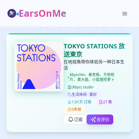
EarsOnMe
✕
✕
✕
打分
删除确认
加入播单
TOKYO STATIONS 放
键盘下留人
送東京
在地视角带你体验另一种日本生
活
创建
留
取消
确认删除
kbyschin、秦老板、方枪枪
下
吖、黄大姐、小狐狸挖萝卜
高
(kbys) studio
见
生活休闲 · 爱好
1.01万 订阅
27 集
5年前
最长200字
订阅
去评价
取消
确定