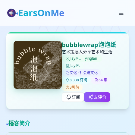
EarsOnMe
✕
✕
✕
打分
删除确认
加入播单
bubblewrap泡泡纸
键盘下留人
艺术策展人分享艺术和生活
Jiayi吼、_yinglan_
Jiayi吼
创建
留
取消
确认删除
文化 · 社会与文化
下
8,338 订阅
64 集
高
3周前
见
订阅
去评价
最长200字
播客简介
取消
确定