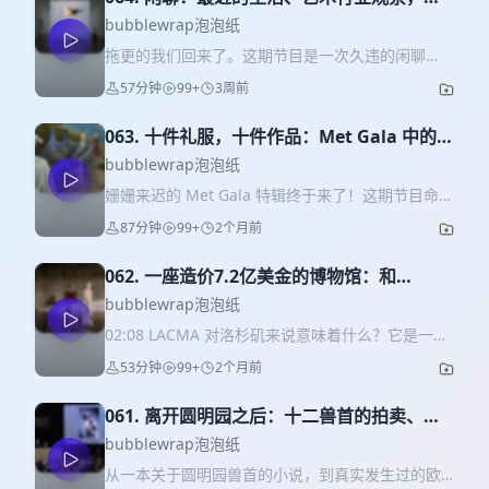
我们对泡泡纸的新想法
bubblewrap泡泡纸
拖更的我们回来了。这期节目是一次久违的闲聊
——从Lan终于拿到全球人才签证、即将回到伦敦，
57分钟
99+
3周前
到佳怡在LACMA新馆的五万人开幕派对。聊完近
况，我们也顺着一位听友的提问，认真聊了聊艺术
063. 十件礼服，十件作品：Met Gala 中的艺
圈的新闻：佩斯画廊（Pace Gallery）大规模裁员、
术史
减持艺术家代理的这件事，以及它背后折射出的整
bubblewrap泡泡纸
个超级画廊模式的困境。 01:18 Jiayi：LACMA新馆
姗姗来迟的 Met Gala 特辑终于来了！这期节目命运
开幕两个月后，终于迎来五万人的公众开幕庆典
多舛——第一次录音时麦克风出了问题，Lan 的声
87分钟
99+
2个月前
03:39 洛杉矶的地铁修了六十年，终于往西边通了三
音完全没录上，只好重新补录。如果这一期的听感
站 07:14 Lan回到伦敦；以及这一年在三个时区远程
有哪里奇怪，请大家多多见谅。 这次我们跟着 2026
工作的生活 17:36 我们后悔进入艺术行业吗？关于
062. 一座造价7.2亿美金的博物馆：和
年 Met Gala 的红毯，按时间线梳理了从公元前两世
选专业、金钱回报，以及艺术的"magic" 31:43 节
LACMA工作人员聊开馆幕后和策展野心
纪到二十世纪的艺术史作品——从古希腊的胜利女
bubblewrap泡泡纸
目接下来的方向 39:31 回答听友问题：佩斯画廊
神像，到 Sargent 的 Madame X，到 Klimt 的黄金
02:08 LACMA 对洛杉矶来说意味着什么？它是一个
（Pace Gallery）裁员事件回顾 * 裁掉约五十位艺
时期，再到抽象表现主义的波洛克。录制的过程里
什么样的美术馆？ 04:40 资金和命名的由来 08:06
术家、五十名员工，艺术家代理名单从135位缩减至
53分钟
99+
2个月前
我们自己也学到了不少东西，希望大家也能听得开
为什么会需要建一栋新楼？ 1965年建的Ahmanson
85位 * CEO马克·格里姆切（Marc Glimcher）
心！ 2026 Met Gala 艺术史参考作品 · 时间线排序
Building 11:55 实际走在里面，是什么感觉？
的"模式纠正"声明：当前画廊模式"不仅是破碎的，
12:31 胜利女神像 Winged Victory of Samothrace
061. 离开圆明园之后：十二兽首的拍卖、流
15:26 纪念碑式的美术馆是否还有意义？ 19:34 开
而且无法修复" * 被裁艺术家名单（媒体交叉比
约公元前 190 年 · 古希腊雕塑 The Victory of
失与回归
馆工作趣事 32:10 开馆当天 40:11 按照四大水域划
bubblewrap泡泡纸
对）：包括teamLab、JR、Glenn Kaino、Josef
Samothrace. Photo: Stephane Ouzounoff /
分的博物馆 Installation views, David Geffen
Koudelka、Rafael Lozano-Hemmer，以及刘建
从一本关于圆明园兽首的小说，到真实发生过的欧
Getty Images 👗 Kendall Jenner — GapStudio
Galleries, LACMA 47:19 展品Highlight Do Ho