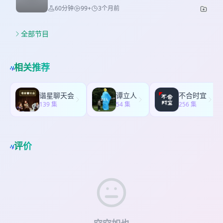
华、隋建国、洪浩等多位中国艺术家 John Gerrard
洲中国文物盗窃案，再到2009年那场轰动全球的巴
by Zac Posen Photo: Udo Salters / Getty Images
60分钟
99+
3个月前
Suh, Jagyeong Hall, Gyeongbok Palace (2026)
Glenn Kaino 2021-2022年在Mass MOCA的展览。
黎拍卖——我们这期想聊聊圆明园十二兽首的故
👗 Yu Chi Lyra Kuo — Jean Paul Gaultier 23:25
Stephanie Shih, 梅國 (Still life with chamoy and
* Glenn Kaino的声明："他们的模式是为一个从来
事，以及它背后那些关于文物、掠夺、市场和归属
处决简·格雷女王 The Execution of Lady Jane Grey
Dirty T Tamarindo), 2025–26, Los Angeles
没有真正实现的艺术世界而设计的" * 佩斯宣布代理
的复杂问题。 兽首听起来是一个关于"国宝回家"的
全部节目
1833 · Paul Delaroche · 油画 Paul Delaroche,
County Museum of Art 如果你最近去参观了
布朗库西（Constantin Brancusi）遗产，佳士得一
故事，但细看下去，它更像一面镜子：它照出的
The Execution of Lady Jane Grey, 1834, oil on
LACMA 的新馆，也欢迎在评论区跟我们分享你的感
件布朗库西青铜头像拍出1.076亿美元 * "We just
是，一件文物离开原本的语境之后，如何被战争、
canvas.Photo: Heritage Images / Getty Images
受！也欢迎在评论区和我们交流你认为最有效、最
cannot afford to lose the magic" 你怎么看这次佩
收藏制度、拍卖市场和公众情绪反复赋予新的意
👗 Rachel Zegler — Prabal Gurung Photo:
相关推荐
理想的博物馆参观辅助工具（声音、文字、视觉）
斯的大规模调整？欢迎在评论区告诉我们你的看
义。 本期参考 Grace D. Li, Portrait of a Thief,
Taylor Hill / Getty Images 32:19 面纱贞女 Veiled
是什么样的？ BGM 是来自hagroml 的 Tipsy
法。 也非常欢迎大家加入我们的听友群——小红书
2022 Michael Kamber, "The Great Chinese Art
Vestal 1847 · Raffaele Monti · 大理石雕塑
Toes，你可以在这里听到她的更多作品。
搜索「bubblewrap泡泡纸」即可找到我们。 BGM
Heist", GQ, 2018 马未都相关访谈及收藏观点 保利
Giovanni Strazza, The Veiled Virgin, ca. 1850,
谐星聊天会
谭立人
不合时宜
http://163cn.tv/iP3we1 剪辑：小红书@cky爱剪辑
是来自hagroml 的 Tipsy Toes，你可以在这里听到
集团关于欧洲中国文物盗窃案的公开回应声明 00:15
139 集
Carrara marble.Photo: Shhewitt / Wikimedia
54 集
256 集
如果你喜欢这期节目，别忘了点赞、转发、订阅我
她的更多作品。http://163cn.tv/iP3we1 剪辑：小
从一本小说说起：《小偷的肖像》与身份认同 03:01
Commons 👗 Heidi Klum — Mike Marino（假体
们的频道～ Bubblewrap 双周周三更新，我们下期
红书@cky爱剪辑 如果你喜欢这期节目，别忘了点
欧洲中国文物盗窃案与"中国派人偷文物"的都市传说
妆造） Photo: TheStewartofNY / Getty Images
见 🤍🤎
赞、转发、订阅我们的频道～ Bubblewrap 双周周
法国的枫丹白露宫的中国馆，其中大部分文物都是
42:13 Madame X（维吉妮·戈特罗肖像） 1884 ·
三更新，我们下期见 🤍🤎
鸦片战争时期侵华军队掠夺走，献给拿破仑三世
评价
John Singer Sargent · 油画 John Singer Sargent,
的。 11:57 圆明园十二兽首 郎世宁（Giuseppe
Madame X (Virginie Amélie Avegno Gautreau),
Castiglione）设计图稿，海晏堂手稿 24:16 毁灭与
1883–84, oil on canvas. Photo: Fine Art / Getty
流散 牛首、猴首、虎首：最早被市场重新发现的三
Images 👗 Julianne Moore — Bottega Veneta
件 猪首：私下协商的另一种回归路径 马首：价格越
👗 Lauren Sánchez Bezos — Schiaparelli 👗
来越高，象征越来越重 何鸿燊与2007年回归的马首
Claire Foy — Erdem 👗 Rosie Huntington-
44:01 鼠首、兔首：2009年那场拍卖为什么会变成
Whiteley — Burberry 53:34 阿黛尔·布洛赫-鲍尔一
公共事件 Ai Weiwei,《Circle of Animals / Zodiac
世肖像 Portrait of Adele Bloch-Bauer I 1907–
Heads》，2011 BGM 是来自hagroml 的 Tipsy