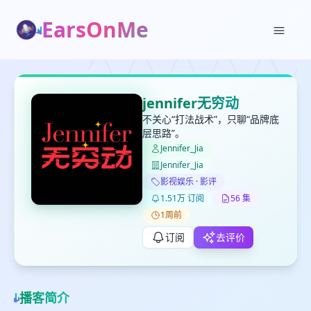
EarsOnMe
✕
✕
✕
打分
删除确认
加入播单
jennifer无穷动
键盘下留人
不关心“打法战术”，只聊“品牌底
层思路”。
Jennifer_Jia
创建
留
取消
确认删除
Jennifer_Jia
下
影视娱乐 · 影评
高
1.51万 订阅
56 集
见
1周前
订阅
去评价
最长200字
播客简介
取消
确定