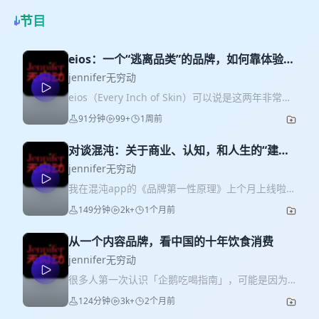
节目
eios：一个“逃离品类”的品牌，如何靠体验打
造壁垒？
jennifer无穷动
eios（Every Inch of Skin）可以说是这两年非常吸
睛且出圈的一个消费品牌。但我第一次和主理人
91分钟
99+
1周前
Nick聊天时他说，他没把自己定位成“个护品牌”。此
外，他还有很多（打引号的）奇怪的生意打法，比
对谈混沌：关于商业、认知，和人生的“建模”
如从第一天就只聚焦线下、比如第一年只有5款
逻辑
SKU，比如他一直在关注和实现许多别人看不到甚
jennifer无穷动
至“觉得不重要”的产品形态和细节体验。 所以今
我在混沌app的《品牌第一性原理》上个月上线啦
天，我就和Nick展开聊聊，一个“逃离品类”的品牌，
🎉而且取得了课程top 1的好成绩嘻嘻。从混沌用户
149分钟
2k+
1个月前
是如何通过完整体验构建自己的壁垒的。
到混沌讲师，感觉自己确实也在上一个周期完成了
✨✨✨✨✨✨✨✨✨✨✨✨✨✨✨✨✨✨✨
一次成长蜕变。而这次当我以表达视角重新了解混
✈️本期嘉宾：eios主理人Nick（小红书：李条纹
从一个内容品牌，看中国的十年饮食消费
沌时，我发现我们的本质非常，那就是：不喜欢聊
儿） 00:13｜为什么eios要“逃离”自己的品类？ 从个
战术，因为它不是本质、它会快速变化和过时，尤
jennifer无穷动
护切入，但真正做的是一套围绕“每一寸肌肤”的产品
其在中国商业的语境下。我们更相信本质的“第一性
很多人第一次认识「企鹅吃喝指南」，可能是因为
体系，而不是一个品类。 05:00｜到底什么样的品
原理”，喜欢抽象的框架逻辑和体系，同时更相信实
一篇餐厅推荐、一篇零食测评，或者一次“看完就下
牌，是“生活方式”品牌？ 首先必须有一个「空
124分钟
3k+
2个月前
操和一线案例。本质（why）-框架体系（what）-
单”的内容。但如果把时间拉长，会发现它其实不只
间」。 “你要展示生活方式，至少得有一个生活发生
战术（how）- 实操和一线实战（结果）。 所以今