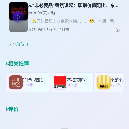
是一个“美食号”。它经历了中国消费行业过去十年的
的地方。” “很多品牌没有 life，也没有 style，却说
天我请来混沌的在线负责人，不只是聊内容，更是
从“非必要品”香氛说起：聊聊价值配比、东方
几个关键阶段： 1️⃣消费升级 —“生活方式”的概念出
自己是 lifestyle brand。” 08:07｜为什么5个SKU
从“第一性原理”去聊聊关于商业、认知，和人生的
叙事，和小而美品牌的困境
来（人们的消费需求从“功能”过渡到“价值”）； 2️⃣
jennifer无穷动
敢开一家店？ 少SKU的价值，不是节省成本，而是
「建模逻辑」。 ✨✨✨✨✨✨✨✨✨✨✨✨
新消费爆发 — DTC模式、细分市场重新定义产品，
足够讲清楚品牌故事，建立最小叙事闭环 11:13｜不
（🙏开头音质实在抱歉～挠头。。😅）本期，我和
✈️本期嘉宾：韩笑（混沌在线负责人） 05:47｜第
内容审美杠杆结合电商渠道的快速流量爆破； 3️⃣今
要做爆品，要做一个让人想全部拥有的品牌 线下品
资深营销人及香氛观察者Rover，将从香水这一典型
一性原理不是答案，而是一种看待问题的方式 战术
78分钟
3k+
4个月前
天这个较为混沌的消费转型期（「意义重构」与
牌真正追求的不是“一个产品爆火”，而是“这个牌子
的“非必要”品类切入，聊聊“非功能性”品牌的价值配
会不断变化，甚至每个月都变。真正能穿越周期
「质性生存」阶段）。 所以这一期，我们不只是聊
出什么我可能都会买” 16:19｜产品创新，不是创造
比、目前市面上“东方叙事”到底成不成立，以及在全
的，不是具体打法，而是一个人如何建立框架、理
“怎么做好内容”。更想借企鹅吃喝的发展，去讨论一
需求，而是重新表达需求 真正的创新来自重新设计
球化和 AI 冲击背景下，品牌如何通过“角色投射”与
全部节目
解变量、判断优先级。 「战术是千变万化的，但建
个更大的问题—— 在中国消费变化最快的十几年
已有需求，而不是发明一个没人需要的新东西 22:25
“文化溯源”重塑竞争力。 这些都是我很长时间一直
模能力决定你怎么看世界。」 07:39｜第一性原理取
里，品牌和市场趋势、人群的生活方式发生了怎样
｜复购，不是重复买一个产品 品牌复购，是用户持
想要讨论的几个深度议题，以及更深层的一个
决于你建立的模型 第一性原理不是一个标准答案。
的变化？而在未来，什么样的品牌能活下来？什么
续购买整个品牌体系，而不是不断补货某一个
dilemma：就是今天品牌到底还能不能制造真正创
不同的人面对同一个问题，会抽象出不同的第一性
相关推荐
样的内容还能建立信任？今天的消费者，到底正在
SKU。 31:21｜为什么坚持把线下作为品牌主战场？
新和fancy的叙事。 ✈️本期嘉宾：Rover (小红书：
原理，因为他们背后的模型不同。 「不是先有第一
变成什么样？
体验型品牌的价值，必须通过空间、产品、服务共
oud-holic） 不接香水广告的香水博主，来做行业分
性原理，再有模型；而是先有模型，才知道什么是
✨✨✨✨✨✨✨✨✨✨✨✨✨✨✨✨✨✨✨
同完成。 35:11｜一定要有极致的自我风格，一定要
享与品牌观察。 02:15 香氛品类的本质：非必要性
你的第一性原理。」 09:21｜能建模的人，一定不是
知行小酒馆
不把天聊si
✈️本期嘉宾：志伟（「企鹅吃喝」创始人） 04:30
有自己的标签。 只有「完型态」的自己才是最强大
与“人群价值” “作为典型的「非功能/非必要」品，香
264 集
线性思维，而是系统思维 真正会建模的人，不会头
261 集
290 集
内容电商其实是个“伪命题”。因为“做内容”和“做产
的，否则就变成卷无尽的战术 40:47 ｜⚠️线下最重
水本质上是在人群中体现价值的一种消费，它是你
痛医头、脚痛医脚，而是把问题放回它所在的系统
品”是两种完全不同的人和能力配置 07:09 中国消费
要的是体验动线：收银台、沙发、一本书，都在表
茶水间和社交圈里的 Story 来源。” 08:45 品牌价值
里，看变量、环境、关系和反馈。 「真正能构建模
经历了三次变化： 1️⃣ 供给不足时代 有东西卖就行
达品牌。 49:08｜服务，不是售后，而是产品的一部
公式：功能与非功能的“5/5”配比逻辑 “香水最核心的
型的人，看世界一定是系统性的。」 11:12｜通识教
2️⃣ 新消费时代 大家开始包装“生活方式” 3️⃣ 今天 重
分 当体验足够完整，销售自然会发生。 59:00｜“开
功能性，其实是‘喷出去被人追着问’。如果缺失了这
评价
育的意义，是让人重新成为“全人” 品牌、商业、创
新回到：产品、供应链、风味、真实需求 10:22 今
店”就是最完整的营销Campaign 最好的品牌传播，
一环，再贵的香精原料也只是创始人的自嗨。”
新的底层都不只是商业学科，而是哲学、社会学、
天消费行业最大的变化：不是用户变了。而是：用
不是砸广告和投放，而是把门店本身做到值得传播
16:20 品牌的进化困境：从“小而美”到“大众化”的瓶
文学、心理学、科学共同构成的世界观。分科教育
户终于“有得选”了 /粗糙产品不成立了，/空品牌不成
01:01:16｜品牌需要母题吗？ 与其不停输出价值
颈？ “美学指导的局限在于总想把自己放在乌托邦
把人训练成工具，而通识能力让人重新拥有完整的
立了，/纯营销不成立了 19:00不是消费者“分层”