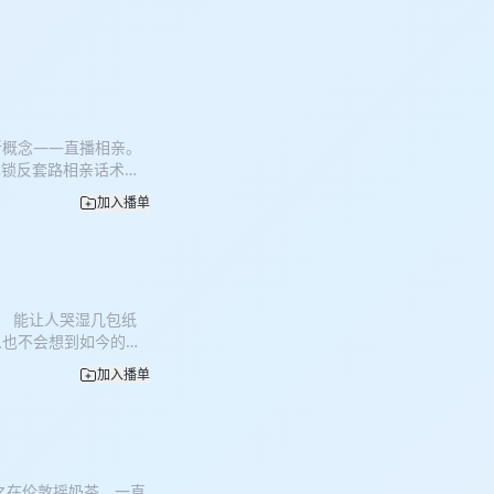
新概念——直播相亲。
解锁反套路相亲话术弹
你下班回家扔掉一身班
加入播单
力的相亲？ 这是目前
比传统相亲更“坦诚相
发起人活老师以及协助幕后
事，是“非诚勿扰”直
有交友需求的年轻人提
】 能让人哭湿几包纸
，成功相亲的也不在少
么也不会想到如今的我
宾需求匹配，更快速也
言。但是纪录片这个被
是爱情，更多的是一种
加入播单
？ 同样是回归自然的种
里的原因：一边片北京
《约翰威尔逊的十万个
社群。 【时间戳叻个
录片吗？ 请吃下本期大
成年轻人社交新方式？什么
ber：四年广告狗，
上麦？ 11:11 直播
一颗钉子：《过敏
术家，甄嬛传十级犯戏
”之在伦敦摇奶茶。一直