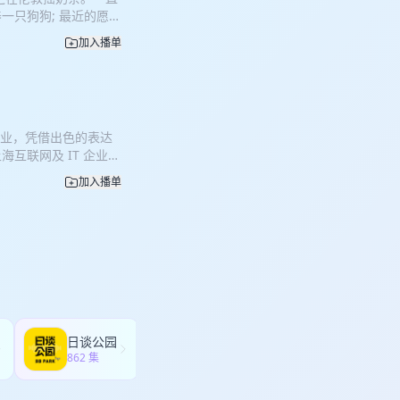
砖人。经常深夜emo，
播间麦上麦下牵手成功的
一只狗狗; 最近的愿望
研究一切光鲜亮丽的事
A 32:23 隐私安全
广喧嚣、归园恬居的生活
，会为某些生活片段间歇
seek和豆包谁更擅长
加入播单
地理，更是跨越了生活
时也对它保持审慎的观
！ 【节目主播】 小鹿：
作环境，从险些交不起房
片项目流产！理念不合还能
普通人一个，持续内向
乐生活，从小是乖乖女的
1 带有导演的主观立
法： E和I之间反复横
定了逃离的信念，即便是
压的富豪种地纪录片《克
想老了之后写本自传。
偿所愿。 本期节目你
纪录片《克拉克森农场》
一是去非洲看动物迁
业毕业，凭借出色的表达
求职上岸，选择跳出层级
3:26 VLOG也是
进群方式已满，欢迎添
互联网及 IT 企业总
敦求职登陆中，最困难的
—最适合留给剧情片导演
对世界跃跃欲试的新一代年
新的领域寻找无限可能。
1 是月亮还是六便士？或
吗？——伪剧情片《特写》
加入播单
寻新鲜有趣的生活选
于大部分在北上广打拼的
！ 30:22 一年英硕
片？ 55:21 主播和
类对谈型播客节目，现由
会」。摸打滚爬一阵子
“人改变的动力源于无法忍受
安娜·弗里兰：眼睛要旅
与思考。如果你怀揣着
漠疏离的人际关系，是
求吧！ 【节目主播】 小
y》 【过敏调酒师送上的
可能的勇气。 你可以
。如今选择回到自己的
热度的普通人一个，持续
情无限多但通常三分钟
fy、微信公众号平台、网
”。 看过了北上广的
 魔法： E和I之间反
ID不同名，有缘自会
nlei_basket
？生活的水平和薪资的
，也想老了之后写本自
搬砖人。温和的外表下
你我。今天我们聊一聊
想之一是去非洲看动物
方式已满，欢迎VX添
……让我们一起听从内
、宁宁 【加听友群】
～ 【关于本播客】 作为对
叻个戳】 00:16
ngaichiyu 手动进群
成不变的人生叙事，去
日谈公园
燕外之意
线城市有何独特魅力？
、大厂内卷，我们能否打
，打破既定行程的新人类
862 集
247 集
1 非一线城市找工作，
ch》是一档跳脱三点一
宾，来聊聊ta的选择
“伪”？ 16:46 如
期我们会邀请一位斜杠
可以给你多一分尝试不