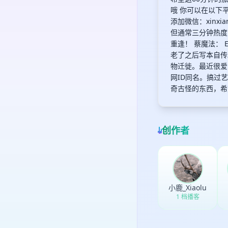
哦 你可以在以下平
添加微信：xinxi
但通常三分钟热度
重逢！ 蔡魔法：
老了之后写本自传
物迁徙。最近很爱收
网ID同名。搞过
奇古怪的东西，希
创作者
小鹿_Xiaolu
1 档播客