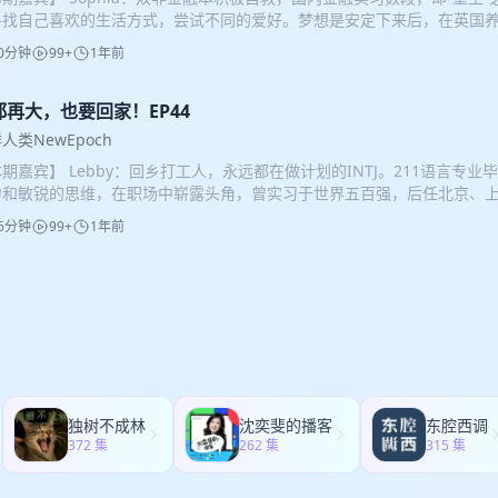
lergy》主播，现实的理想主义者/会说话的考拉，不想适应社会规则的搬
腹肌与Rap齐上的才艺展示...... 18:43 网络一线牵，真的能结缘！直
寻找自己喜欢的生活方式，尝试不同的爱好。梦想是安定下来后，在英国养
考活着的意义，追寻人生的价值。喜欢“小时代”式浮夸精致的穿着，喜欢
鸯们” 26:43 拒绝有色眼镜，不论年龄/学历/婚史/性取向，拥抱每一位勇敢的T
学会做饭，学会冲浪。 【内容简介】 上一期节目里我们聊了聊逃离北上
 @墙墙：《过敏Allergy》主播，一个好人，身心还算健康的年轻女子
全流程包售后：海王请下麦！ 43:10 AI大数据与算法帮你匹配对象，Deep
0分钟
99+
1年前
择。而本期，我们则飞越重洋，去追寻那些勇敢的心——她们不仅跨越了
狂。从想做的事情里暂时选择了时尚作为工作和生活的一部分，好奇的同
娘？ 49:42 活老师直播间抗癌Coser的故事，愿我们都勇敢坦荡地去爱
边界。 从双非到G5，从处在鄙视链底端的压抑职场到登陆健康自由的工
离。 【时间戳叻个戳】 02:17 地下摇滚live house《育音堂》纪录
马行空的INTP，贼多小众爱好，想研究的事情无限多但通常三分钟热度的
要和伦敦的homeless抢桥洞到兼职打工赚出房租还有余钱余闲体验快
都再大，也要回家！EP44
创作吗？ 04:14 能让人哭湿几包纸的纪录片——《里斯本丸沉没》 09:0
社恐，正在探索人生、宇宙和自己中。全网ID不同名，有缘自会相逢。 魔
宾Sophia在经历了国内数段金融实习后，明确了自己不想要的生活，坚
视角的纪录片，能百分百相信吗？ 14:06 “人生就是白干加白干”超解
的骨灰级哈迷，想做时尚圈最有好奇心的搬砖人。有个自己的公众号，也
人类NewEpoch
父母并不支持的情况下，也偏偏一意孤行地要奔赴远方，庆幸的是最终也得
森农场》 18:32 综艺和纪录片的界限在哪里？综艺《种地吧少年》VS 
乐、播客、小说伴我成长！温和的外表下有时候一针见血的犀利。梦想之
期嘉宾】 Lebby：回乡打工人，永远都在做计划的INTJ。211语言专
听到，嘉宾Sophia如何在痛苦中积极求变，如何在异国他乡兼职自立、
:24 地球毁灭了也希望留给外星人的影片—— 《约翰威尔逊的十万个怎么做》 3
。最近很爱收集meme梗图发给朋友们。 剪辑：阿花 【加听友群】 自助
力和敏锐的思维，在职场中崭露头角，曾实习于世界五百强，后任北京、上海
的评价体系后，会迎来怎样广阔的人生！ 【时间戳叻个戳】 03:40 伦
片？每个人都可以成为纪录片导演？ 35:57 以假乱真的“伪纪录片”—
理人微信手动进群喔～ VX：fushengaichiyu 【关于本播客】 作为
理。 2023 年初“逃离”北上广，现任民营500强外贸综合业务经理，在
跟老外同事们的small talk 09:53 为啥拼老命非要在国外求职？ 17:3
业 42:45 纪录片拍摄手法大盘点 44:39 搭讪排练了上百次还算真实
6分钟
99+
1年前
人，除了读书考试、大厂内卷，我们能否打破一成不变的人生叙事，去追
想是变成一个精力充沛、能永远运转和学习的机器人。 【内容简介】 对
择适合自己的游戏，每个人都是赢家！ 20:36 求职博主的心得秘籍免费分享
:30 文艺作品是由创作者和解读者共同完成的 52:28 如何拍摄属于自己的纪录
 《新鲜人类NewEpoch》是一档跳脱三点一线，打破既定行程的新人
轻人来说，选择来一线城市，是因为它代表着「繁华」、「梦想」、「机
职timeline 38:20 求职挣扎期，如何在大英靠兼职养活自己 58:05 
纪录片安利： 小鹿 《里斯本丸沉没》 魔法 《时尚编辑眼》 钉子 《戴
鹿、魔法共同主持。 每期我们会邀请一位斜杠青年嘉宾，来聊聊ta的选择
发现，属于普通人的，是四千一个月的合租，机械重复且忙碌的工作，冷
苦。” 01:06:26 想清楚自己想要什么样的职场环境和生活，就去勇敢追
 Amber 《辛普森美国制造》 墙墙 《二毛》 友台介绍：《过敏Allerg
人生多样性和灵活性的渴望，希望这60分钟的旅程可以给你多一分尝试不同
卷，是疲惫，是迷茫。本期播客的嘉宾Lebby ，一位曾在上海闯荡的勇士
： 天马行空的INTP，贼多小众爱好，想研究的事情无限多但通常三分钟
】 【节目主播】 小鹿： 天马行空的intp，贼多小众爱好，想研究的事
下平台发现我们： 小红书、小宇宙、喜马拉雅、苹果Podcast、Spoti
乡生活与工作。她感叹“现在的生活状态对我来说是最优解，回家真的挺好的
偶尔社恐，正在探索人生、宇宙和自己中。全网ID不同名，有缘自会相逢。
度的普通人一个，持续内向偶尔社恐，正在探索人生、宇宙和自己中。全网
音乐 欢迎前往豆瓣为本播客评分 商务合作、嘉宾自荐，请添加微信：xinxianre
华，但还是想回家？逃离北上广的选择会被认可吗？回家之后工作好找吗
横跳的骨灰级哈迷，想做时尚圈最有好奇心的搬砖人。有个自己的公众号
逢! 蔡魔法： E和I之间反复横跳的骨灰级哈迷，想做时尚圈最有好奇心的
发送邮件：
xinxian_renlei@163.com
化又会是怎样的？正逢秋招开启，新生入学、职场新星入职，迷茫的不止
。音乐、播客、小说伴我成长！温和的外表下有时候一针见血的犀利。梦
一针见血的犀利。梦想之一是去非洲看动物迁徙。 【加听友群】 自助进群
大城市的去留问题，或许问题本质只在于那份能让我们感到有价值感的选择
徙。最近很爱收集meme梗图发给朋友们。 剪辑：仄三、阿花 文案：丝丝
助手 xinxianrenlei_basket或主理人 fushengaichiyu 手动进群喔
也回归现实聊聊超一线城市与新一线、二线城市的求职工作差别。 【时间戳
进群方式已满，欢迎VX添加小助手 xinxianrenlei_basket或主理人 fushe
界跃跃欲试的新一代年轻人，除了读书考试、大厂内卷，我们能否打破一
独树不成林
沈奕斐的播客
东腔西调
bby: 逃离北上回到西安，三年换六份工作的00后 01:52 西安作为新一
～ 【关于本播客】 作为对世界跃跃欲试的新一代年轻人，除了读书考试
新鲜有趣的生活选择？ 《新鲜人类NewEpoch》是一档跳脱三点一线
372 集
262 集
315 集
:36 Lebby为何来到上海？郭敬明的小说到底让多少人憧憬上海？！ 11:3
成不变的人生叙事，去追寻新鲜有趣的生活选择？ 《新鲜人类NewEpo
谈型播客节目，现由小鹿、魔法共同主持。 每期我们会邀请一位斜杠青年嘉
来了都得先打两个月的电话？ 13:21 混乱的就业市场，企业的真面目究竟有多
，打破既定行程的新人类对谈型播客节目，现由小鹿、魔法共同主持。 每
思考。如果你怀揣着对人生多样性和灵活性的渴望，希望这60分钟的旅程