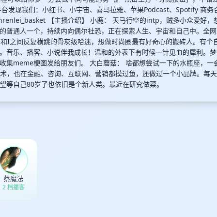
台发现我们：小红书、小宇宙、喜马拉雅、苹果Podcast、Spotify 商
anrenlei_basket 【主播介绍】 小鹿： 天马行空的intp，贼多小众
的普通人一个，持续内向偶尔社恐，正在探索人生、宇宙和自己中。全网
 E和I之间反复横跳的骨灰级哈迷，想做时尚圈最有好奇心的搬砖人。有个
。音乐、播客、小说伴我成长！温和的外表下有时候一针见血的犀利。梦
集meme梗图发给朋友们。 大白蘑菇： 啥都想尝试一下的水瓶座，一会EN
艺术，也在金融、咨询、互联网、营销都摸过鱼，还做过一个小品牌。每
望等自己80岁了也依旧是个新人类。最近在研究做菜。
蔡魔法
2 档播客