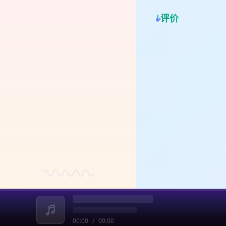
何在
青
同可
被“
旅
评价
Sp
就是
雅、
微信
心碎
嘉宾
【
普
魔
想
一
【加
fu
试
N
主
灵
我们
往豆
xin
00:00
/
00:00
收起