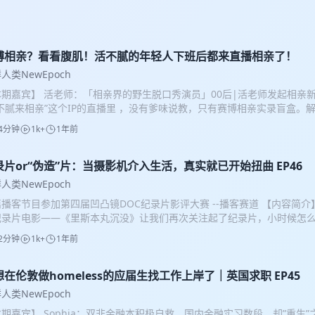
博相亲？看看腹肌！活不腻的年轻人下班后都来直播相亲了！
人类NewEpoch
本期嘉宾】 活老师：「相亲界的野生脱口秀演员」00后|活老师发起相亲
活不腻来相亲”这个IP的直播里 ，没有爹味说教，只有赛博相亲实录盲盒。
库，加工社恐约会急救锦囊。 小红书：@活不腻来相亲 【内容简介】 当
4分钟
1k+
1年前
，点上一份炸鸡，侧躺在沙发上，点开小红书直播，就可以进行一场毫不费
火的相亲方式——— 直播相亲，比网恋聊天更直观，比社交软件更快速，
or“放飞自我”…… 我们请来了赛博相亲届最火直播IP“活不腻来相亲”的
录片or“伪造”片：当摄影机介入生活，真实就已开始扭曲 EP46
兔米，一起聊一聊“相亲”这个古老又传统的活动的最新变化。 活老师做的
人类NewEpoch
版，以实名认证的真实身份打底，围绕相亲、交友这一自然需求，直播为
播客节目参加第四届凹凸镜DOC纪录片影评大赛 --播客赛道 【内容简介
了媒介入口，当时开播不到四个月，直播间场观平均每天10万、最高50万
纪录片电影——《里斯本丸沉没》让我们再次关注起了纪录片，小时候怎
。不仅如此，还有更智能和刺激的“开盲盒”玩法，通过AI数据和算法将嘉
好像越来越喜欢纪录片，也意外发现原来我们和纪录片的缘分早已妙不可
客观的给到社群里有交友需求的朋友们。 其实，用直播相亲链接起的不光
2分钟
1k+
1年前
最贴近现实的艺术形式依然是被“导演”创作的，真的是100%真实记录吗
上邻居般的信任感，当你多看上几场活老师的直播，你就知道大家喜欢这
题材，综艺《种地吧少年》和纪录片《克拉克森农场》的区别又在哪里？ 
鸭一边聊天的，健身秀肌肉的，表演甄嬛传的……这是一个充满“活人感”的
做》用神奇的剪辑素材串联起“人类生活指南”，那么我们的VLOG也是纪
想在伦敦做homeless的应届生找工作上岸了｜英国求职 EP45
 00:36 新鲜人类第三季回归！近况与新鲜变化！ 02:52 赛博相亲已
利！欢乐的还是感人的，他们都无限趋近真实世界！ 【本期嘉宾】 @Am
魅（腹）力（肌）让众多观众蹲守到凌晨2点？ 08:58 i人也能在直播间勇猛
人类NewEpoch
在努力转行的影视行业局外人，但是先GAP一年到处游山玩水一下吧！ @
亲，极致的低成本带来的活人感——片烤鸭的全能王，马桶栓头套街头艺
期嘉宾】 Sophia：双非金融本积极自救，国内金融实习数段，却”重生