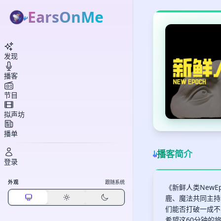
EarsOnMe
发现
播客
节目
拟声坊
播单
播客简介
登录
外观
跟随系统
《新鲜人类New
鹿、魔法共同主持
们能否打破一成不
希望这60分钟的