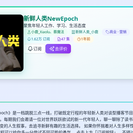
新鲜人类NewEpoch
聚焦年轻人工作、学习、生活态度
小鹿_Xiaolu、蔡魔法
新鲜人类_小鹿
商业 · 营销
✕
✕
✕
1.62万 订阅
47 集
1年前
打分
删除确认
加入播单
订阅
去评价
键盘下留人
创建
取消
确认删除
最长200字
Epoch》是一档跳脱三点一线，打破既定行程的年轻新人类对谈型播客节
。每期我们会邀请一位对世界跃跃欲试的新一代年轻人，聊一聊除了读书
变的人生叙事，去追寻新鲜有趣的生活选择。 如果你怀揣着对人生多样
取消
确定
旅程可以给你多一分尝试不同可能的勇气。 ️点击上方「订阅按钮」，不错