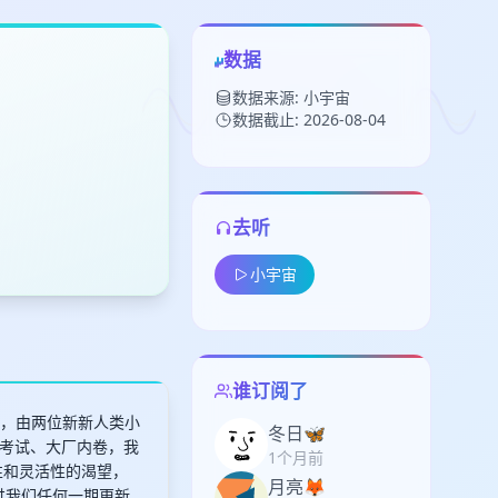
数据
数据来源: 小宇宙
数据截止: 2026-08-04
去听
留
小宇宙
下
高
见
谁订阅了
目，由两位新新人类小
冬日🦋
考试、大厂内卷，我
1个月前
性和灵活性的渴望，
月亮🦊
过我们任何一期更新