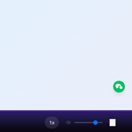
28:41 回西安薪资竟
望，希望这60分钟的
Podcast、
？ 44:24 选择回家
小红书、小宇宙、喜马拉
合作、嘉宾自荐，请添加
 51:18 外贸企业是
为本播客评分 商务合作、
选你所爱，爱你所选！
ei@163.com
多但通常三分钟热度的
同名，有缘自会相逢。
有个自己的公众号，也
针见血的犀利。梦想之
 文案：丝丝、宁宁
t或主理人
新一代年轻人，除了读书考
择？ 《新鲜人类
，现由小鹿、魔法共同
怀揣着对人生多样性和
你可以在以下平台发现
平台、网易云音乐 欢迎前
 或发送邮件：
1x