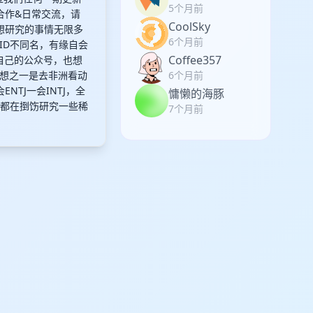
5个月前
务合作&日常交流，请
CoolSky
爱好，想研究的事情无限多
6个月前
ID不同名，有缘自会
Coffee357
自己的公众号，也想
想之一是去非洲看动
6个月前
TJ一会INTJ，全
慵懒的海豚
天都在捯饬研究一些稀
7个月前