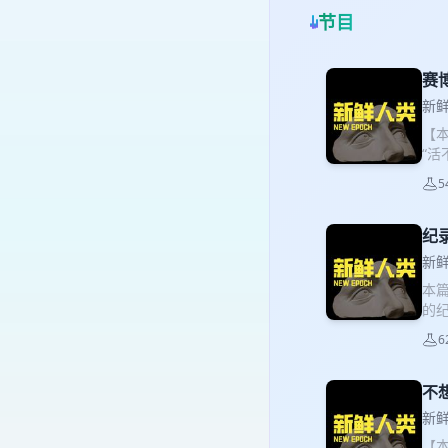
节目
赛
新鲜
【
“
药
5
味
最
见”
纪
的来
新鲜
播
本篇
供
的
数
们
更
6
认为
网
植
烤
怎么
不
戳】
量安
样的
新鲜
正
相
【本