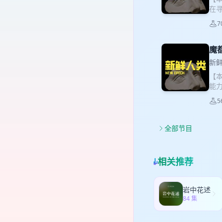
Al
瘾，
在
思
“鸳
是
物。
& 
7
选
疯
做红
的
察距
天
租快
魔
一起
偶尔
嘉
场、
跳
新鲜
在
拉克
音
【本
讲
24
徙
能
鲜明
纪录
加主
裁助
事是
的作
5
轻
梦
许选
50
择？
年
的求
嘉宾
小
后
的痛
全部节目
行》
对
内
鹿
片单
在以
家
内向
热
易云
繁
复
重
相关推荐
或
变
传
有
的
迁
加小
心，
自助
世
岩中花述
Le
喔
84 集
追寻
03
破一
对
马云
线
与