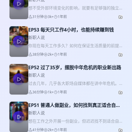
想不受外部环境变化的影响，就要有足够强的独立
生存能力。 而我们很多人每天在工作中积累的，其
31分钟
3k+
1年前
实并不是能长期依赖的生存能力，更多只是能满足
我们当前谋生需求的一个技能而已。 我做探元素将
EP53 每天只工作4小时，也能持续赚到钱
近4年，期间接触了上千名开展个人事业并且拿到结
果的伙伴，他们中也有很多人面对自己未来的职业
新职人说
选择迷茫过、焦虑过，但最终还是坚持了下来，走
你现在每天工作多久？如何在保证生活质量的前提
到了现在。 我从这些成功者的经验和教训中，总结
下，最大程度地减少工作时间？ 很多时候，我们觉
38分钟
2k+
1年前
出了很多可供普通人上手实践的方法，本期播客我
得自己离钱很远，其实是因为，我们对赚钱体系和
将把这些干货全部分享给你，希望能帮助你过上更
运作流程没有充分理解。了解了这其中的原理，我
好的生活。 · ✨本期你将听到以下内容： 02:41 我
EP52 过了35岁，摆脱中年危机的职业新出路
们就能用更短的时间，获得同等甚至更多的金钱回
们需要的生存能力是什么？ 07:54 导致我们生存能
报。 如果你早就厌烦了每天无休止的工作，想在不
新职人说
力降低的3大原因 14:29 如何找到能长期坚持钻研的
影响生活质量的前提下，缩短自己每天的工作时
过去几年，几乎各大职场自媒体都在讲中年危机。
领域？ 16:00 最适合个体做的生意是什么？ 18:55
长，用更多的时间陪伴家人享受生活，一定不要错
可如何定义中年？中年危机产生的根本原因是什
只要你工作过，就有经验可以售卖 19:39 从2个方
36分钟
1k+
1年前
过本期内容。 · ✨本期你将听到以下内容： 02:20
么？如何提前预防或是摆脱中年危机？这些问题，
向，培养起自己的生存能力 25:25 如何用自己现有
金钱流动背后的完整机理是什么？ 07:54 想持续积
貌似没有一个定论。 我自己在过去三年的时间里，
的能力，赚到第一桶金？ · 🎤本期主播 弈人：探元
累财富，最关键的认知是什么？ 09:00 为什么很多
EP51 普通人做副业，如何找到真正适合自己
调研过上千名离开职场开展个人事业的伙伴，其中
素创始人，港科大&斯坦福留学，深度调研300+个
人无法突破自己的金钱瓶颈？ 15:37 真正该缩减
的项目
有不少就是在三四十岁的年龄段转型成功的。 结合
新职人说
人商业模式，帮助2000+伙伴打造个人事业，视频
的，是重复性还是创造性工作？ 20:12 实现每天只
他们的经历我发现，绝大部分人之所以会陷入中年
号/抖音/小红书同名ID：程弈人 · 📖加听友群领资料
想在工作之外开展一份副业，但迟迟找不到适合自
工作4小时的3大前提 27:39 优化个人工作流的前提
危机，是因为我们错误的理解了中年，在家庭责任
如果你想开展一份属于自己的个人事业，请扫码添
己的方向，该怎么办？其实每一个人，都可以创造
是什么？ 32:40 提高工作效率与效果的3个步骤 · 🎤
41分钟
2k+
1年前
和身体状况逐渐步入中年时，没有完成收入模式的
加微信tanyuansu2023，加入听友群，领取《个人