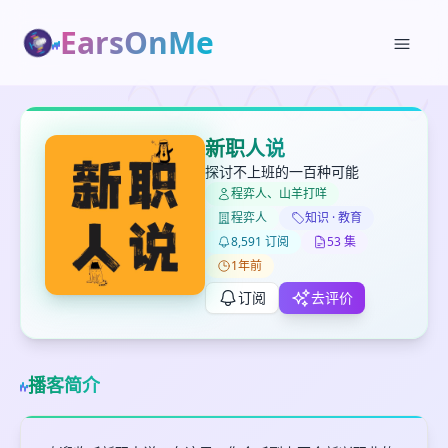
EarsOnMe
✕
✕
✕
打分
删除确认
加入播单
新职人说
键盘下留人
探讨不上班的一百种可能
程弈人、山羊打咩
程弈人
知识 · 教育
创建
留
取消
确认删除
8,591 订阅
53 集
下
1年前
高
见
订阅
去评价
最长200字
播客简介
取消
确定