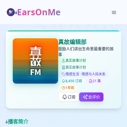
EarsOnMe
✕
✕
✕
打分
删除确认
加入播单
真故编辑部
键盘下留人
鼓励人们讲出生命里最重要的故
事
真实故事计划
创建
留
取消
确认删除
真实故事计划
下
情感生活 · 情感与人际关系
高
8,450 订阅
21 集
见
1年前
订阅
去评价
最长200字
播客简介
取消
确定