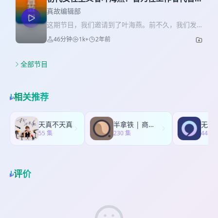
标志性的事件是2014年4月举办的第二届音悦V榜年
后，雷军个人账号发声。 直面是他唯一的选择，因
个字查看。 微宁说，她的舅舅和姨娘，什么都没有
15年后隐入婚姻
度盛典上，粉丝们通过一系列打榜操作，让TFBOYS
真故编辑部
为雷军的影响力——让人信仰和跟随的能力——是
留下。她记录下这一切，是为了能让他们留下一些
成功打败当时正火的韩国男团SJ-M，第一次登上了
小米品牌的一切和唯一。 过去几年间，网上关于雷
这期节目，我们邀请到了叶海燕。前不久，我们发
存在过的痕迹。 而如今，微宁需要面对的不仅是她
领奖台，获得了直播人气歌手和内地最具人气歌手
军的文章都是夸赞他的沟通之道。从做软件到做手
布了一篇文章《「小姐代言人」的退却》，她就是
自己即将失能的身体，还有心灵的煎熬和对母亲的
46分钟
1k+
2年前
两个奖项。自此，打榜、应援、做数据，这些来自
机的创业路上，雷军一步步构建创始人影响力，靠
故事的主角。 在十几年前，天涯论坛和博客火热的
愧疚。真故编辑部和微宁仔细聊了聊，发病之后，
日韩饭圈的文化，开始成为了内地粉丝圈的标配操
的便是沟通，能把自己放在低位，把优越感交给对
年代，叶海燕是炙手可热的网络名人。她因在天涯
她究竟经历了怎样的打击，以及在接下来有限的时
作。 真故编辑部好奇，为什么明明是一家粉丝，却
方。 现在媒体人们集体敦促雷军发声，还是站在侧
论坛上发布自己的大尺度照片而爆红，后来建立了
全部节目
间和精力里，她还能去做些什么。 【制作人员】 对
分化成了三家唯粉？为什么粉丝没有变成队友，而
面支持的一方，希望他给个好的沟通态度，就像4月
为女性发声的网站，开设「红尘热线」，倾听性工
谈者 / 谢微宁 一舟 策划 / 一舟 剪辑 / 一舟 编辑 / 温
是成了水火不容的对手？ 从这些疑问出发，我们找
1日在“大湖北科技群”，秒回那位吐槽试驾摆渡车服
作者的心声。当时「女权」还不是一个流行词汇，
丽虹 文字整理 / 一舟 【节目中使用的音乐】
到了几位TFBOYS的粉丝——两位团粉浅浅和小悦，
务、最后委屈步行了300米的大厂高管一样的态度。
她成为了那个时代为数不多的女性主义者，这个身
Nostalgic Piano - Rafael Krux Pensive Piano -
相关推荐
以及一位王源的唯粉莱莱，聊了聊为什么三小只的
在商界，凡被尊为神的企业家，终将会辜负信众的
份也成为了她那个十年的重要印记，如今叶海燕已
Jason Shaw Mother - 久石让
粉丝之间没有友情，反而成了彼此的劲敌。 【本期
期待，没有例外。捧与杀，在粉丝心中就是一念之
「退隐江湖」，在瓷器店里，小心翼翼地经营着生
节目中你将听到】 02:35 现场其实没有大家传的那
隔。互联网充斥着两极化的言论，但有一点是统一
意和婚姻。 今天这期节目，我们和叶海燕聊了聊，
天真不天真
半拿铁 | 商业沉浮录
无人
么乱 04:27 被三家唯粉包围的团粉，不敢暴露自己
的，所有人都会侥幸自己不是当事人。 小米SU7车
一名女性主义者走入婚姻后的生活。我们好奇在爱
55 集
230 集
44 集
的属性 08:45 心灰意冷的团粉，看完十周年感觉可
祸事故十分复杂，从天时、地利、人和的角度来
情和自我中，她如何平衡或选择。如今的她又是用
以再爱十年 14:52 十年前开始追星，一步步“养成”
看，每个环节和每个参与者的“错误”因素叠加到一
着怎样的方式继续关心、践行着女性主义。 当一个
TFBOYS 19:00 唯粉出场，只爱王源 21:28 十周年
起，最后酿成悲剧。 宏观因素，包括整个电车产业
女性主义者走入婚姻，她还能坚守自己的理念吗？
演唱会，不想再去第二次了 28:19 面对饭圈的规
的机构问题，以及小米作为网红车企的智驾技术缺
如果你想了解更多关于叶海燕的过去，可以在我们
评价
则，很无奈，也没办法改变 32:40 团粉亲身经历被
陷、电池安全、虚假宣传，雷军的企业家饭圈化运
的公众号上回复“叶海燕”三个字，阅读这篇文章。
唯粉线上攻击 36:38 唯粉之间没有友谊只有竞争，
营等。 具体到此次车祸事件，事故发生时正值黑
【本期节目中你将听到】 03:25 叶海燕的自我介
不可能和平共处 41:46 与其说是相互依赖，我们更
夜，且安徽高速路段正在修路，路障设置不合规，
绍：我靠画画和写字为生 05:28 35岁以后，我才明
像是朋友关系 42:46 追星最大的改变，是学会更爱
加上司机对车辆真实性能的不了解，进一步加剧了
白了什么是真正的写作 07:44 从0开始，成为一个画
自己 【制作人员】 对谈者 / 浅浅 小悦 莱莱 一舟 策
风险。 仅3月份至今，就有小米、问界、蔚来、极氪