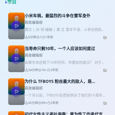
节目
小米车祸，最猛烈的斗争在雷军身外
真故编辑部
撰文 | 孙 玥 编辑 | 龚 正 雷军不语，斗争在网民身
上猛烈进行着。叫嚷最凶的是这两拨人：认为雷军
6分钟
1
1年前
该站出来发声的；认为小米不该乱负责的。 从目前
网络舆论可以看出，现下，比雷军本人更在乎其口
当寿命只剩10年，一个人应该如何度过
碑的是米粉。小米官方账号的评论区，任由米粉冲
在最前面，让人不禁怀疑是竞对趁机出手，火上浇
真故编辑部
油做空小米口碑。 在每个人的朋友圈里，某个普普
如果生命还剩下10年时间，你要如何度过？ 对于大
通通的小米用户，可能就会在谈及雷军时突然变得
多数二十岁出头的年轻人来说，考虑这个问题有些
34分钟
1k+
2年前
极端和狰狞。这些米粉感受到的危机来源，是不容
为时尚早，但对于谢微宁来说， 早在她年幼不懂事
许自己的相信被否定。 没人愿意否定自己，对于使
时，生活就已经告诉她答案了。 2022年，谢微宁被
用小米产品怀有优越感的群体尤甚。 在这场没有硝
为什么 TFBOYS 粉丝最大的敌人，是
确诊为小脑萎缩，这是一种不可治愈的疾病，她会
烟的斗争中，雷军IP的抽象存在却逐渐变得清晰。
TFBOYS 粉丝
一步步失去说话、写字、行走的能力，直到躺在床
真故编辑部
他代表着某种至高无上的、充满旺盛集体意志的标
上，因器官衰竭而亡——这是她亲眼目睹的，发生
一个月以前，TFBOYS在西安举办了他们的十周年演
签。个人无足轻重，只有融入它、支持它，才能实
在舅舅、姨娘和妈妈身上的事情。只是当时她尚不
唱会。在路人眼里，那场演唱会最后发展成了三家
现自我价值。 3月29日晚小米SU7发生车祸；3天
45分钟
99+
2年前
能理解，疾病不仅侵蚀着病人的身体，还会夺走他
粉丝的一场“战争”。 可以说，是TFBOYS的出现，让
后，微博账号“小米公司发言人”公布了车辆智驾系统
们的尊严。 前不久，微宁把上一辈的故事记录了下
“养成系”偶像和饭圈文化开始在内地疯狂发展。一个
在事故前后的警示操作及触发时间点；再10小时
来，发表在了我们的公众号上，你回复“小脑萎缩”四
初代女性主义者叶海燕：曾为性工作者代言，