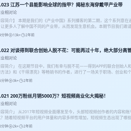
考和启发。） 【产业名片】 直播基地的类型多样，主要包括产业带模式、
ol.023 江苏一个县能影响全球的指甲？揭秘东海穿戴甲产业带
式。 l 产业带模式 n 这类直播基地依托于当地的产业集群，例如瑞丽
商业相对论
装产业直播基地和义乌的小商品直播基地，这些基地以货品吸引主播 。 l M
内容简介】 本期是我们的《产业中国》系列播客的第二期，这个系列意在
基地，依靠旗下主播的流量和内容，吸引供应链商家合作，例如辛有志的
，让更多人了解中国不同的产业带，从而发现生意机会。本期节目我们邀
着店铺直播的崛起，品牌代运营模式的直播基地也开始兴起，主要提供直
穿戴甲商家陈剑，通过他的创业经历，我们得以一窥穿戴甲这个隐秘行业
。 l 产业园模式 n 直播基地传统产业园模式通常指的是将传统的产业园
9分钟
13k+
2年前
美甲行业，为何一夜之间杀出了穿戴甲？一个年底单店能卖20多万件，穿
或改造，以适应直播电商行业的需求。这种模式结合了传统的产业集聚优
天4款新品，穿戴甲的上新速度为何如此夸张？ 【主播】 郑凯尹，播客主
在创造一个有利于直播电商发展的生态环境。 然而，直播基地的发展也面
宾】 薇慕穿戴甲创始人 陈剑 【节目导航】 04:45都是穿戴甲，竟然还
ol.022 对谈得到联合创始人脱不花：可能再过十年，绝大部分高
于在商家端和主播端没有做好，导致运营困难甚至倒闭。成功的直播基地
:30启动资金竟然只有2000元？ 17:19短短半年，拼多多穿戴甲店数量
能力、专业的主播团队以及高效的运营服务 。随着直播行业的不断成熟，
商业相对论
:24穿戴甲生意最大难点竟是人手不够？ 28:24一个年底卖出接近30万件穿戴
.0模式进化，其中直播间和仓库发货区相互独立，进一步提高了出货效率 。
内容简介」 在这期节目中，我们有幸与脱不花——得到APP的联合创始人和
甲，通过TikTok竟能身价翻10倍 36:10廉价穿戴甲可能是残次品？ 【补
五环观察室」up主 郑凯尹，播客主理人，下饭财经主理人 「本期嘉宾」
的方法》和《干得漂亮》等畅销书的作者，进行了一场关于职场、创业和个
他2000元起步，做到日销万元，一人带动一个产业带 mp.weixin.qq.c
「节目导航」 01:24 大学创业的第一桶金——50万 04:47想学管理，所以进
学的花姐，为何能在19岁成为CEO？得到是如何诞生的？谈及女性在职场
，在这里你可以跟主播互动（例如痛斥节目质量），也有机会参与各种线
货”一周亏掉300万，债主上门，我被揍了好几回 12:11如何渡过人生低谷 
5分钟
3k+
2年前
何认为可能再过十年绝大部分的高层管理者岗位会是女性？ 「本期嘉宾」 
～ 加群方式：VX：zy199303yu｜VX：ZkY_2352 【制作团队】 策
31:55刚开始的抖音，只要投dou+就能赚钱 34:47 2020年突发事件，
「节目导航」 【7:00】得到成立源于罗振宇的一个问题 【11:01】脱
诗 声音设计：陈诗诗、郑凯尹 节目运营：郑凯尹
发现义乌商机 43:50 阴差阳错拿下直播基地牌照，一周后有人开价3000万 
 【15:50】人生中的第一个重要节点 【19:18】从行政到总经理 【27:
l.021 200万粉丝月销5000万？短视频商业化大揭秘！
做到4个亿，但抖音不如微信机会大 我们的听友群开通啦，在这里你可以
3:00】在产房中工作其实并不悲情 【54:45】在职场中巧干并不苦 【62:
目质量），如果你也在中国某些产业上有一定经验或干货愿意分享出来，
商业相对论
9:52】可能再过十年，绝大部分的高层管理者岗位都会是女性 【71:56
：zy199303yu｜VX：ZkY_2352 「制作团队」 策划：海獭、张煜、郑
内容简介」 从2017年短视频全面爆发至今，头部短视频创作者的内容和
【84:18】在职场中要带着方法去工作 能让你工作不受气，更快出成绩
：郑凯尹 节目运营：郑凯尹
化？随着短视频平台的用户体量和内容多样性增加，短视频生态出现了哪
式开售！现在扫码或点击下方链接购买还能立减20～
化方式有哪些差异？作为2019年才进入到短视频行业的从业者，我带着问
ps://item.m.jd.com/product/14378766.html?
0分钟
2k+
2年前
刘学，为我们全面复盘短视频行业商业化历程 「本期嘉宾」 某头部MCN
RnAoFcrBvplZz5AX49UzFw&gxd=RnAowmBdPmbews4T-