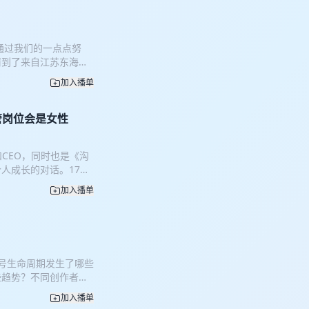
MCN模式和传统产业
的玉石直播基地、珠三角
CN模式 n 这类直
通过我们的一点点努
辛选直播基地。此外，
请到了来自江苏东海县
播代运营和直播分发服
的爆红之路。发展多年
、工业园区或商业园区转
加入播单
戴甲竟然也有淡旺季？
势和新兴的直播技术，
理人，下饭财经主理人
临挑战。一些直播基地
分机器甲与手工甲？
管岗位会是女性
需要有强大的供应链整
从十几家变成两千多家
直播基地也在向更高效
甲？ 33:50同样一副
 【主播】 海獭，B
CEO，同时也是《沟
充阅读】 “新年战甲”爆
 乐创蜂巢创始人 李华
人成长的对话。17岁
om 我们的听友群开通
了富士康 07:47 因为
中遭遇的挑战，花姐又
上线下活动，赶快来加
19:37为了还债成为销
加入播单
得到联合创始人 脱不
划：郑凯尹、张煜 制作：陈
被迫转型线上培训，因为
不花的朋友圈包含了哪三类
51:29 虽然抖音年流
55】职业中的第一位贵人
跟主播互动（例如痛斥
22】家长会假
也可以来跟我们聊聊
】女性在工作中有哪些优
凯尹 制作：毕宇辰 声音设
账号生命周期发生了哪些
的花姐新书《干得漂亮》
些趋势？不同创作者商
题邀请到某头部MCN
加入播单
高管 刘学 「节目导