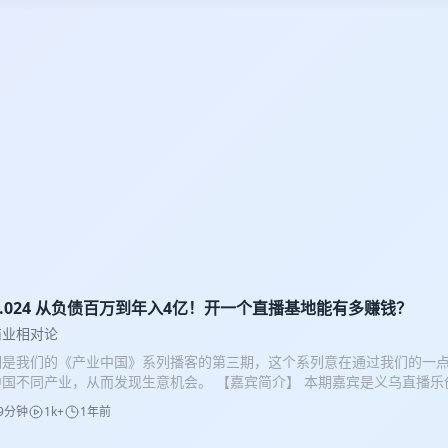
ol.024 从负债百万到年入4亿！开一个直播基地能有多赚钱？
商业相对论
期是我们的《产业中国》系列播客的第三期，这个系列意在通过我们的一
中国不同产业，从而发现生意机会。 【嘉宾简介】 本期嘉宾是义乌直播
的个人经历十分传奇，大学期间创业赚到了第一桶金，因为推崇富士康管
9分钟
1k+
1年前
入富士康成为工程师。阴差阳错，他不久后又因为期货一周爆亏数百万，欠下巨
身？ 他又是如何来到义乌成为直播基地老板的？ （本期内容中嘉宾李华