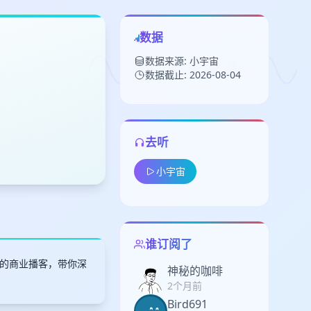
数据
数据来源: 小宇宙
数据截止: 2026-08-04
去听
留
小宇宙
下
高
见
谁订阅了
理的商业播客，带你深
神秘的咖啡
2个月前
Bird691