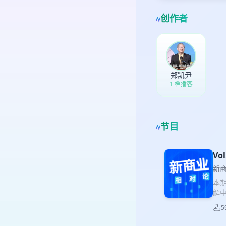
创作者
郑凯尹
1 档播客
节目
V
新
本
解
他
5
加
翻