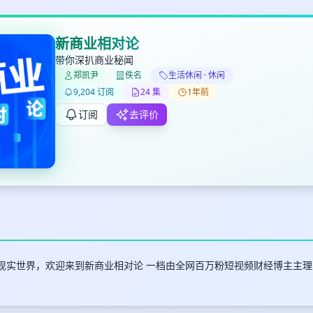
新商业相对论
带你深扒商业秘闻
郑凯尹
佚名
生活休闲 · 休闲
✕
✕
✕
打分
删除确认
9,204 订阅
24 集
1年前
加入播单
键盘下留人
订阅
去评价
创建
取消
确认删除
最长200字
现实世界，欢迎来到新商业相对论 一档由全网百万粉短视频财经博主主
取消
确定