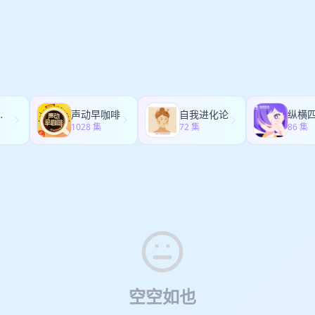
 【01：41】17年抖音爆发至今，头部的短视频创作者发生了哪些变化？ 
XqKSb9Hi170&ad_od=share&utm_source=androidapp&utm_medi
命周期一般有多长？ 【08：54】短视频商业化方式有哪些差异？ 【15
们的听友群开通啦，在这里你可以跟主播互动（例如痛斥节目质量），也
局的KOC打法到底是什么？ 【21：00】头部MCN自建分发平台，链接十
动，赶快来加入吧～ 加群方式：VX：zy199303yu｜VX：ZkY_2352 
】五千粉丝，一条视频，爆卖120万 【44：41】董宇辉事件为何传得这么广
、张煜、郑凯尹 制作：陈诗诗 声音设计：陈诗诗、郑凯尹 节目运营：郑
号——新创作者的商业化机会 我们的听友群开通啦，在这里你可以跟主播
，也有机会参与各种线上线下活动，赶快来加入吧～ 加群方式：VX：zy199
Y_2352 「制作团队」 策划：郑凯尹、张煜 制作：陈诗诗 声音设计：陈
：郑凯尹
听了再走
声动早咖啡
自我进化论
纵横
1028 集
72 集
86 集
空空如也