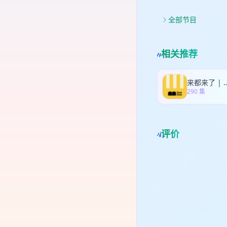
航」
oUk
号生
我
全部节目
相入
下活
35
怡
账
相关推荐
量）
Zk
营
来都来了 | 
290 集
评价