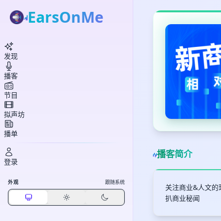
EarsOnMe
发现
播客
节目
拟声坊
播单
播客简介
登录
外观
跟随系统
关注商业&人文的
扒商业秘闻