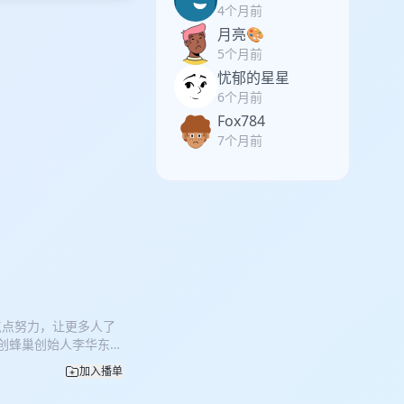
4个月前
月亮🎨
5个月前
忧郁的星星
6个月前
Fox784
7个月前
点点努力，让更多人了
乐创蜂巢创始人李华东，
理经验，毕业后李华东
加入播单
债... 李华东如何
东的个人经历和观点仅供