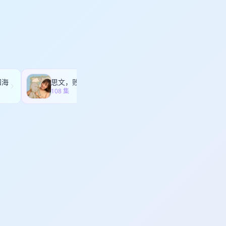
【05：32】短视频账
um=appshare&utm_campaign=t_335139774&utm_term=QRCode
：56】让上千个品牌争
有机会参与各种线上线
万创作者？ 【29：
「制作团队」 策划：马姝
？ 【56：07】垂类
凯尹
互动（例如痛斥节目质
303yu｜VX：
诗诗、郑凯尹 节目运
四海
思文，败类
面基
108 集
167 集