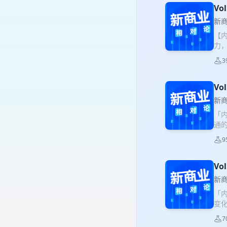
参
V
园模
新
的服
【
播
力
随
的
务 
3
的
型
一
旨
【嘉
V
由
05
合
新
20
的4
「
穿戴
站「
通
火！
东 
辍
啦
“期
9
为
入吧
售 
花 
诗
学员
人？
Vo
水
【4
节
新
【6
VX
「
势 
计
变
正
业
htt
7
高管
gx=