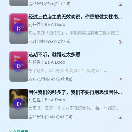
惠，7天无理由退换：
46分钟
3k+
1个月前
https://mo.m.tmall.com/page/37369485?
shop_id=521104390；或淘宝搜「七西旗舰店」跟
经过三位店主的无效劝说，你更想做女性书店
客服报“别任性”获取优惠券~ 欢迎来到别任性，十分
了｜别任性175期
开心地告诉大家，我在「看理想」上的新节目已经
别任性｜Be A Dodo
上线啦。这是继《性别不麻烦》之后，我在「看理
欢迎来到「别任性」，本期内容是我与三位女性主
想」上的第二套音频内容，是一个书单系列，叫做
义书店店主的对话。4月份的时候，我在北京「做
81分钟
3k+
2个月前
《我们时代的性别状况：2016-2025十年之选书单
书」图书市集主持了一场沙龙，主题为《在书页之
特辑》。我选取了过去十年间一些出众的中文出版
间，她们如何相遇——独立书店的空间、实践与连
物，用以串起中国大陆性别状况的过去十年（2016
这期不听，就错过太多惹
接》，三位嘉宾分别来自武汉的「极乐玫瑰书
年到2025年）的发展。更多节目介绍欢迎大家去
社」、绍兴的「诗歌年代」书店，和北京的「半边
别任性｜Be A Dodo
「看理想」的app或小程序，收听节目的发刊词。本
天书店」。三位店主女士的人生轨迹迥异，做书店
除了这里，以下别处都能收听： 网易云：
期“别任性”是这套节目第一期的免费试听，关于
的个人驱动也不尽相同，但都在做书店的过程中得
https://music.163.com/#/program?
2016年起，全世界范围内回归的女性愤怒，内容非
109分钟
5k+
3个月前
到了幸福和爱（以及贷款）。众所周知，独立书店
id=3718735452 喜马拉雅：
常充实。喜欢的话，目前节目刚上线还有限时特
辛苦，女性主义书店更不用说，但聊起书店的三人
https://www.ximalaya.com/sound/972870478 微
价，欢迎抓紧入手。 ✨任性广告位： 本期推荐的
闪闪发光，她们是同行，也是同行者。 那么请收
困住我们的够多了，我们不要再用恐惧困住自
博：
「七西沁凉被」所用料子是母婴级别，一面凉感，
听：来自天南地北的书店姐妹分享经营书店的苦与
己｜别任性173期
https://weibo.com/3462963400/QCDqND4qV B
别任性｜Be A Dodo
一面软糯微绒，春、夏、秋三季都能盖，家里有小
乐——主要是乐（但如果你向她们热切表示“我也想
站：
朋友的盖它也会非常安心。躺进去就像扑进了一汪
大家好，又是一年三八国际妇女节。 每一年都是一
做女性书店”，依然会得到她们的“严正制止”）。 感
https://www.bilibili.com/audio/au10004740334
清泉里，温温柔柔的凉，后背的燥热顺着面料一点
些人的觉醒“元年”：2025年，我们听见脱口秀女演
谢女企业家莉莉丝、女作家甜甜和“爱的使者”小V。
79分钟
14k+
4个月前
Patreon：https://www.patreon.com/posts/luo-
点散掉，散热又能调节温度，夏夜入眠好物。被子
员步惊云将“贞操”比作展览的“杀人武器”，但展台上
节目结尾还欢迎收听：「姐姐诗歌奖」获奖作品 +
nan-xin-dan-156647205?
不粘毛，还能机洗，简直什么都想到了。 另外欢迎
什么也没有，因为“贞操本来就什么也不是”；我们也
女性书籍盲盒“给女孩的一千封信”选取信件。 👭嘉
utm_medium=clipboard_copy&utm_source=copyLink&
搭配「七西趴靠自由枕」，适配各种姿势，一枕多
看到一位女大学生因与外国人“不正当交往”有损“国
全部节目