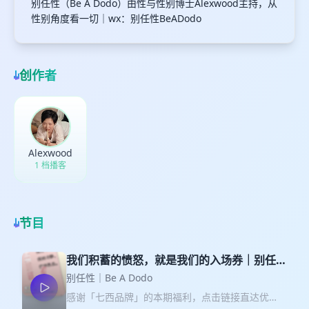
别任性（Be A Dodo）由性与性别博士Alexwood主持，从
性别角度看一切｜wx：别任性BeADodo
创作者
Alexwood
1 档播客
节目
我们积蓄的愤怒，就是我们的入场券｜别任性
176期｜「看理想」节目试听
别任性｜Be A Dodo
感谢「七西品牌」的本期福利，点击链接直达优