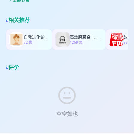
宾👭 小V，武汉·“极乐玫瑰书社”店主（公号：极乐
爱发电：
用，可枕可靠可趴，特别适合喜欢葛优躺的手机
格”“校誉”的实名通告；我们看到越来越多的空姐开
玫瑰Venumars；红薯：极乐玫瑰书社） 中文专业
https://afdian.com/album/9aec913a859211edadcd5
党，腰椎颈椎友好。祝大家夏季好眠。好好享受这
始换上平底鞋和裤装；我们也看到 28 岁的女教师因
出身的小V创办了武汉首家女性主义书店，长期从事
Spotify和Apple Podcast，搜索“别任性”或者使用
个夏天醒着和睡着的每一刻~ 大家可以使用以下三种
被逼婚而自杀。 我今天最想和大家说的，是这样几
女性主义阅读推广与公共文化活动策划，致力于将
相关推荐
rss收听：
方式获得「专属福利」： 1、使用链接：
句话： 当我们拥有选择，真正的挑战其实才开始。
书店打造为兼具知识生产与社群支持功能的公共空
https://feeds.acast.com/public/shows/5e79b43429
https://mo.m.tmall.com/page/37369485?
当我们被剥夺了选择的时候，我们可以尽情愤怒于
间。书店名称“极乐玫瑰”寓意着希望女性像玫瑰一样
-别任性，非常任性，笔芯
shop_id=521104390 2、复制口令到淘宝：
外界的不公；而当我们可以选择时，我们就必须为
“带刺燃烧”，获得身体和灵魂的自由与快乐。书社聚
自我进化论
高效磨耳朵 | 最好的英语听力资源
故事
99￥aHhjgiHjoh0￥CZ0001/ 3、去淘店搜【7C七
自己的人生负责了。 女性在不断醒来，有人因此害
72 集
焦女性作品，通过书籍、文创、活动等形式，通过
1269 集
981 
西旗舰店】向客服报暗号「别任性」领取比大促折
怕，但真正会让我们停下来的，往往是自己的恐
“给女孩的一千封信”、“女性书店地图”和“世界需要女
扣还低的大额优惠！ 同时提醒大家，买几件就要领
惧。 当你拥有不同的选择，你会恐惧自己选错吗？
作家”等项目，构建了一个让女性感到被看见、被赋
几张券，任意单品两件还可在福利价格基础上再享
你敢于自己认为对的那条路吗？ 当你面对恐惧，你
能的空间。 甜甜，绍兴·“诗歌年代书店”店主（公
95折！ 收听平台：Apple Podcast｜Spotify｜
又要用什么样的姿态与决心，去面对它？ 这期聊天
评价
号：诗歌年代HeartRoom心的空间；红薯：诗歌年
Pocket Casts 等其他泛用性客户端 | 网易云音乐 |
就是关于这些问题。困住我们的已经足够多了，让
代书店） & “姐姐诗歌奖”发起人（公号+红薯：姐姐
喜马拉雅 | Himalaya | QQ音乐｜爱发电｜小宇宙
我们不要再用恐惧困住自己。 继续下去，就是可
诗歌奖） 诗歌年代书店是一家独立书店，以诗歌和
｜等 RSS 订阅：
能。依然祝大家今天和每一天都妇女节快乐，祝我
绍兴历史文化为主题，涵盖文学、艺术、哲学、历
https://feeds.acast.com/public/shows/5e79b43429
们新的一年自在驰骋。 收听平台：小宇宙｜Apple
史等多个领域。书店不仅提供书籍销售，还设有阅
注：如果你在苹果 PODCAST 上订阅的《别任性》
Podcast｜Spotify｜Pocket Casts 等其他泛用性客
读区、展览区、活动区，定期举办诗歌分享会、艺
集数不全或者很久没更，那说明这不是正确的
户端 | 网易云音乐 | 喜马拉雅 | Himalaya | QQ音
术展览、文化讲座等活动，为读者提供多元化的文
RSS。请用上方这个新的独立 RSS 添加并订阅。 收
乐｜爱发电｜等 RSS 订阅：
化体验。甜甜认为诗歌是人类精神世界的重要表
听网站：https://bierenxing.podview.com/
https://feed.xyzfm.space/uhfae7xlb9ub 注：如
空空如也
达，尽管时代变迁，诗歌依然具有生命力。她希望
Patreon：https://www.patreon.com/beadodo
果你在苹果 PODCAST 上订阅的《别任性》集数不
书店能成为诗歌的“年代”见证者，通过书籍、活动等
“爱发电”：
全或者很久没更，那说明这不是正确的 RSS。请用
形式，让诗歌与人们的生活紧密相连，创造一个充
https://afdian.com/a/bierenxingbeadodo 另外别
上方这个新的独立 RSS 添加并订阅。 Patreon：
满诗意和人文关怀的空间。同时，甜甜发起的“姐姐