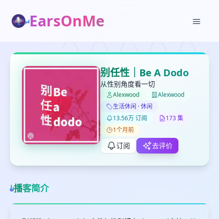
EarsOnMe
✕
✕
✕
打分
删除确认
加入播单
别任性｜Be A Dodo
键盘下留人
从性别角度看一切
Alexwood
Alexwood
创建
生活休闲 · 休闲
留
取消
确认删除
13.56万 订阅
173 集
下
1个月前
高
见
订阅
去评价
最长200字
播客简介
取消
确定