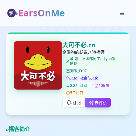
EarsOnMe
✕
✕
✕
打分
删除确认
加入播单
大可不必.cn
键盘下留人
金融狗的胡说八道播客
敏-姐、不叫陈同学、Lynn就
是我
创建
留
取消
确认删除
刘敏_Er07
下
文化 · 社会与文化
高
2.2万 订阅
106 集
见
5个月前
订阅
去评价
最长200字
播客简介
取消
确定