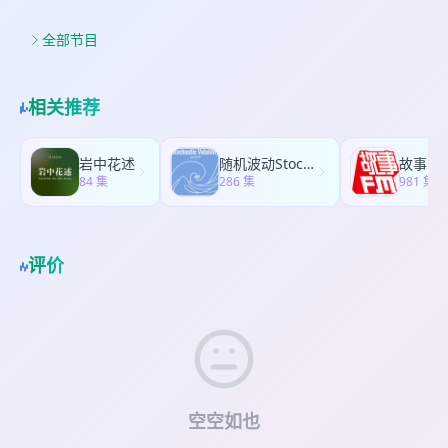
就没了”的产品。 怎么跟客户经理打交道：把客户经
luse545015 00:19 各类资产大幅调整，大家过得一
育的收益成本帐我们该如何衡量？ 48:51 算账：国
级，国际金融市场剧烈震荡，市场到底在交易什
理当成一个付费顾问，你来向他"买答案"；保持长期
点都不“幸福”，我只想要稳稳的幸福——全天候策
内升学成本飙升，留学性价比重新评估 57:00 长期
么？世界又在恐慌什么？身处百年未有之大变局，
全部节目
关系，别只"用完就走"。
略； 03:06 川普的TACO 04:22 存款搬家进行时，
回报＞起薪，留学买的是机会 63:03 学习也有捷
我们可能正在见证全球能源、通胀、资产定价三条
存款搬家≠资金活化。居民把存款转向了理财/保
径？封闭培训五周，高考数学成绩从60分飙升至137
主线被改写的关键节点。 这期节目，我们会聊一聊
险，但理财机构拿着钱再次存回银行（买同业存单/
分 66:26 留学择业要顺应潮流，找到未来30年的发
之前很少涉猎过的大宗商品的话题，黄金还能不能
相关推荐
债券），钱在金融体系内空转，没有流向消费和实
展点
买？原油还能不能追？我们从解析大宗商品是什
业； 06:28 美股的桥水代码（ALLW），中国各家银
么、有什么、美伊冲突是如何影响价格的，大宗的
行、券商类似的多资产多策略指数； 09:17 全天候
配置逻辑是怎么样的，到最后还会用一个真实的金
岩中花述
随机波动StochasticVolatility
故事FM
特别能打，一起来见证业绩； 12:12 全天候的来时
融鬼故事——原油宝来看看大宗背后隐藏的巨大风
84 集
286 集
981 集
路，一句很老的老话来总结：失败是成功之母。
险。 如需加入听友群，请加小助理微信：
21:58 牛马版全天候，大家自行体会，亮哥是“魔鬼”
luse545015 02:38大宗商品价格传导机制 04:42大
23:15 全天候策略的底层逻辑是什么？ 26:01 风险
宗商品投资品类没有那么普及，大部分人只接触过
平价，不同资产的收益率与波动率 32:12 为什么全
黄金 06:28 大宗商品具备国之命脉、金融流通和资
评价
天候能一直赚钱？四季适合的资产分别是什么？
产对冲的特征 13:25 原油是消耗品之王，供给拉动
38:03 全天候的“失效时刻”，面对流动性危机同样束
的定价逻辑，波动性巨大 船运链接：
手无策 43:27 全天候在资产配置中的角色，如果当
https://www.marinetraffic.com/ 21:23 黄金供给
策略，自己资产可以按照这个比例配置，如果当产
稳定，需求拉动价格，只要想清楚这三点对于金价
品，看收益和波动； 44:41 可以在大跌时候买，特
就没可担忧的了 29:38 铜博士——通过观测金铜比
别是流动性危机爆发修复后； 47:55 购买全天候策
可以看避险情绪和工业景气度 32:25 长期战略：大
略的避坑指南，一是找有经验的非利益相关的专业
宗商品的配置占整体资产比例不宜过高，具备长期
人士；二是问问AI，三是和真的全天候（ALLW）对
配置的价值基本上就只有贵金属 38:20 短期战术：
空空如也
比；
大宗商品做配置轮动的话，可以参考几个比例，如