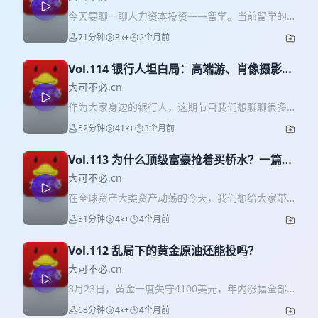
今天要聊一聊人力资本投资——留学。当前留学的
成本、面对的竞争压力和就业环境都发生了急剧变
71分钟
3k+
2个月前
化，再用的以前的眼光看待留学这件事，就容易陷
入理想与现实的差距，所以我们今天就用理性的思
Vol.114 银行人坦白局：高端游、肖像摄影、
维，来算清楚留学这笔账；也看一看在学历贬值的
玄学…那些你不知道的银行套路
当前，该如何破局；当然更重要的是——我们会再
大可不必.cn
开一轮坦白局，看看里面藏了多少我们外行人看不
作为大家身边的银行人，这期节目我们想聊聊很多
懂的套路。 本期嘉宾：BOB 如需加入听友群，请加
银行人心照不宣、却很少对外明说的事，也就是：
52分钟
41k+
3个月前
小助理微信：luse545015 Part 1 留学价值大辩论：
银行里那些披着 “福利” 外衣的营销套路。 欢迎加入
投入百万，回报几何？ 03:25 惊人数据：QS前100
听友群一起交流，进群请加小助理微信:luse545015
大学费用中位数达110-120万！ 06:30 光环褪去？
Vol.113 为什么顶级富豪抢着买桥水？一篇搞
04：22 第一部分：银行那些营销新套路 套路一：旅
海归与国内硕士起薪差距仅30%，招聘更看本科出
懂全天候策略
游+玄学=卖保险 套路二：肖像照摄影活动是自费还
大可不必.cn
身！ 11:20 非传统留学地，QS前50本科仅需四五十
是买产品？ 套路三：卖黄金靠摆阵？ 25：58 第二
在全球资产大类资产动荡的今天，我们想给大家带
万，65%高考分即可 Part 2 行业深水区：中介、背
部分：为什么越来越难在银行买到好产品？ 银行主
来一期稳稳的幸福策略——全天候策略，美伊冲突
景提升与「保录」黑幕 15:00 揭秘邪修项目，非常
51分钟
4k+
4个月前
营业务受困 银行产品同质化 非金融服务内卷严重
以来，川普每天都在“造牌”，时时刻刻在“TACO”，
规申名校路径 17:22 背景提升的真相：大部分都是
40：44 第三部分：如何避免在银行踩坑？ 守住道
全网都说他在画线，更有网友们调侃，美伊冲突的
安慰剂，真正有用的只有这两种 27:45 行业揭秘：
心，先问自己3个问题：这个产品解决的是什么需
Vol.112 乱局下的黄金原油还能投吗？
导弹精准落在A股上，3月以来，全球资产波动率齐
27万中介内卷，利润核心靠学校返佣，中国人扎堆
求？我这笔钱能放多久？最坏的情况我能接受吗？
声，我们的钱好像越来越无处安放了。 这期节目我
大可不必.cn
的学校真相竟然是这样 33:20 信息失真接力赛：七
看懂产品的关键点：看产品类型、看预期收益的表
们将聊回策略， 和大家分享全天候的底层策略，让
人群聊搞定项目，过程堪比「你画我猜」！ 37:46
3月23日，黄金一度失守4100美元，年内涨幅全部
达、看费用/退出机制。 记住三不原则：不买自己听
全天候带我们陪伴我们走过市场的“春夏秋冬”，那就
中介真正的价值只有一项——流程管控 42:49 花钱
归零，原油上演过山车式行情，全球市场遭遇通
不懂的产品、不买风险说不清楚的产品、不买“不买
68分钟
4k+
4个月前
一起来体验吧~ 如需加入听友群，请加小助理微信：
保录取？别被“关系”忽悠了！ Part 3 回归投资：教
杀。 其实在过去的一个月，受美伊冲突烈度持续升