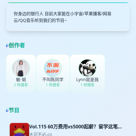
你身边的银行人 目前大家能在小宇宙/苹果播客/网易
云/QQ音乐听到我们的节目~
创作者
敏-姐
不叫陈同学
Lynn就是我
2 档播客
1 档播客
1 档播客
节目
Vol.115 60万费用vs5000起薪？留学这笔投
资，到底值不值
大可不必.cn